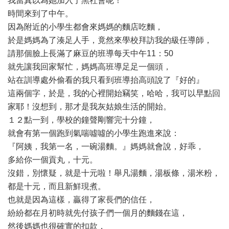
我當真以為她加入了黑社會呢！
時間來到了中午。
因為附近的小學生都會來媽媽的麵店吃麵，
於是媽媽為了湊足人手，竟然來學校拜訪我的級任導師，
請那個臉上長滿了麻豆的班導每天中午11：50
就先讓我回家幫忙，媽媽高班導足足一個頭，
站在訓導處外偷看的我只看到班導抬高頭說了『好的』
這兩個字，於是，我的心裡開始竊笑，哈哈，我可以早點回
家耶！沒想到，那才是我灰姑娘生活的開始。
１２點一到，學校的鐘聲剛響完十分鐘，
就會有第一個跑到氣喘噓噓的小學生跑進來說：
『阿姨，我第一名，一碗湯麵。』媽媽就會說，好乖，
多給你一個貢丸，十元。
沒錯，別懷疑，就是十元啦！舉凡湯麵，湯板條，湯米粉，
都是十元，而且新鮮現煮。
也就是因為這樣，贏得了家長們的信任，
紛紛都在月初時就先付孩子們一個月的麵錢在這，
然後媽媽也很確實的扣款，