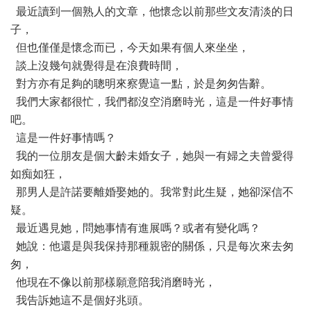
最近讀到一個熟人的文章，他懷念以前那些文友清淡的日
子，
但也僅僅是懷念而已，今天如果有個人來坐坐，
談上沒幾句就覺得是在浪費時間，
對方亦有足夠的聰明來察覺這一點，於是匆匆告辭。
我們大家都很忙，我們都沒空消磨時光，這是一件好事情
吧。
這是一件好事情嗎？
我的一位朋友是個大齡未婚女子，她與一有婦之夫曾愛得
如痴如狂，
那男人是許諾要離婚娶她的。我常對此生疑，她卻深信不
疑。
最近遇見她，問她事情有進展嗎？或者有變化嗎？
她說：他還是與我保持那種親密的關係，只是每次來去匆
匆，
他現在不像以前那樣願意陪我消磨時光，
我告訴她這不是個好兆頭。