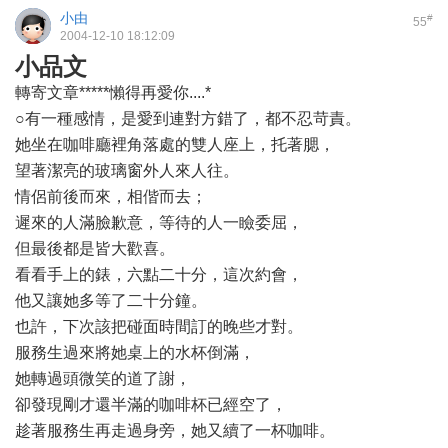
小由
#
55
2004-12-10 18:12:09
小品文
轉寄文章*****懶得再愛你....*
○有一種感情，是愛到連對方錯了，都不忍苛責。
她坐在咖啡廳裡角落處的雙人座上，托著腮，
望著潔亮的玻璃窗外人來人往。
情侶前後而來，相偕而去；
遲來的人滿臉歉意，等待的人一瞼委屈，
但最後都是皆大歡喜。
看看手上的錶，六點二十分，這次約會，
他又讓她多等了二十分鐘。
也許，下次該把碰面時間訂的晚些才對。
服務生過來將她桌上的水杯倒滿，
她轉過頭微笑的道了謝，
卻發現剛才還半滿的咖啡杯已經空了，
趁著服務生再走過身旁，她又續了一杯咖啡。