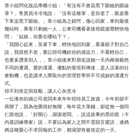
章小姐問化妝品專櫃小姐：「有沒有不會染黑下眼瞼的眼線
筆？」售貨員冷冷地說：「沒有這種筆，是你老了，眼皮垂
下來染黑下眼瞼。」章小姐為之錯愕，傷心回家，車到最後
幾站時，乘客只剩她一人，公車司機看著後視鏡揚聲輕快地
問：「姑娘，你要在哪站下？」
「我開心起來，笑著下車，輕快地回到家，看著鏡子對自己
說，我當然不差，要記得司機給你的感染力，不看輕自己，
也要多讚美別人，」章小姐後來對朋友談她一天內兩個截然
不同的遭遇。愛的溝通、優點的發現和傳達，是人活著的社
會動機，也是講求人際取向的管理哲學所不可或缺的溝通方
式。
得不到肯定與鼓勵，讓人心灰意冷
一位漆布紡織公司老闆本來年年招待員工旅遊，今年初卻不
再辦了，因為他覺得好無聊，每年花大筆錢，卻從無一個同
仁跟他說，「好開心，謝謝老闆。」說這故事的黑幼龍（卡
內基訓練專家）說，不要以為家人之間不需甜言蜜語，連媽
媽這種愛心不求回報的工作，都渴望有被肯定的一天。