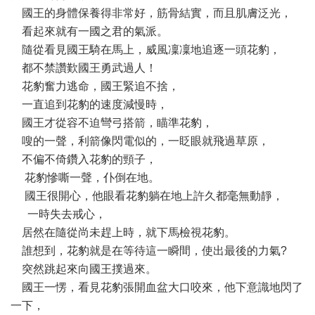
國王的身體保養得非常好，筋骨結實，而且肌膚泛光，
看起來就有一國之君的氣派。
隨從看見國王騎在馬上，威風凜凜地追逐一頭花豹，
都不禁讚歎國王勇武過人！
花豹奮力逃命，國王緊追不捨，
一直追到花豹的速度減慢時，
國王才從容不迫彎弓搭箭，瞄準花豹，
嗖的一聲，利箭像閃電似的，一眨眼就飛過草原，
不偏不倚鑽入花豹的頸子，
花豹慘嘶一聲，仆倒在地。
國王很開心，他眼看花豹躺在地上許久都毫無動靜，
一時失去戒心，
居然在隨從尚未趕上時，就下馬檢視花豹。
誰想到，花豹就是在等待這一瞬間，使出最後的力氣?
突然跳起來向國王撲過來。
國王一愣，看見花豹張開血盆大口咬來，他下意識地閃了
一下，