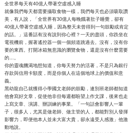
全世界每天有40億人帶著空虛感入睡
就像我們每天都需要攝取食物一樣，我們每天也必須吸取讚
美，有人說，「全世界有30億人每晚餓著肚子睡覺，卻有
40億人帶著空虛感入睡，因為整天未曾得到一句鼓勵或肯定
的話。」這番話有沒有說到你心裡？一天的盡頭，你跌坐在
電視機前，握著遙控器一個一個頻道跳過去。沒有，沒有你
要的東西。打開冰箱無意識的瀏覽食物，還是沒有什麼需要
的…。
你的靈魂饑渴地想知道，你每天努力的活著，不是只為銀行
存款與信用卡額度，而是你個人在這個地球上的價值和意
義。
黑幼龍自己就獲得小學國文老師的鼓勵，連別班老師都知道
他會寫好文章，促使他非但每週都盼望上作文課，後來也走
上寫文章、演講、辦訓練的事業。「一句話會影響人一輩
子，很多人，尤其是做老師、做主管的人，都能對別人發揮
影響力，即便他本人並未大富大貴，卻永遠受人感激」他激
動地說。