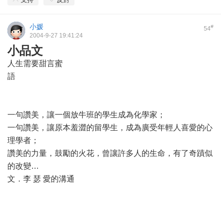
小媛
#
54
2004-9-27 19:41:24
小品文
人生需要甜言蜜
語
一句讚美，讓一個放牛班的學生成為化學家；
一句讚美，讓原本羞澀的留學生，成為廣受年輕人喜愛的心
理學者；
讚美的力量，鼓勵的火花，曾讓許多人的生命，有了奇蹟似
的改變…
文．李 瑟 愛的溝通