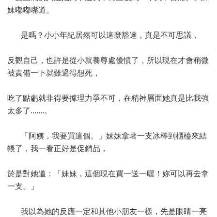
妹嘟嘟嘴道。
是嗎？小小年紀居然可以這麼豁達，真是不可思議，
反觀自己，也許是從小就養尊處優慣了，所以現在才會稍微
被責備一下就難過得想死，
吃了點虧就非得要據理力爭不可，在精神層面她真是比我強
太多了.......。
「阿姨，我要買這個。」妹妹拿著一支冰棒到櫃檯來結
帳了，我一看正好是促銷品，
於是對她道：「妹妹，這個現在買一送一喔！妳可以再去拿
一支。」
我以為她的反應一定和其他小朋友一樣，先是眼睛一亮