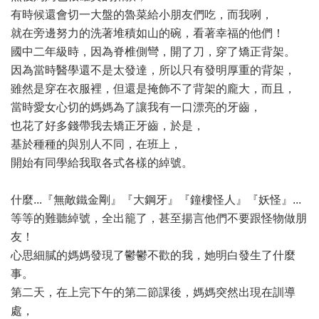
有時候還會切一大盤的魯菜給小朋友們吃，而我咧，
就在旁邊努力的洗著堆積如山的碗，看著幸福的他們！
國中二年級時，因為脊椎側彎，開了刀，穿了矯正背架。
因為當時醫學還不是太發達，所以只有發明厚重的背架，
雖然是穿在衣服裡，但還是掩飾不了背架的龐大，而且，
當時愛女心切的媽媽為了讓我有一口漂亮的牙齒，
也花了好多錢帶我去矯正牙齒，於是，
基於種種的與別人不同，在班上，
開始有同學給我取各式各樣的綽號。
什麼...『無敵鐵金剛』『大鋼牙』『鐘樓怪人』『妖怪』...
等等的難聽綽號，全出籠了，甚至揚言他們不要跟怪物做朋
友！
心思細膩的媽媽發現了鬱鬱不歡的我，她明白發生了什麼
事。
第二天，在上完下午的第二節課後，媽媽突然出現在訓導
處，