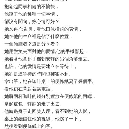
抱怨起同事相處的不愉快，
他說了他的種種一切事情，
卻沒有問句，妳心情可好？
她又再托著腮，看他口沫橫飛的表情，
她在他的生命裡是佔了什麼位置，
一個傾聽者？還是分享者？
她用微笑去面對他的愛情,他的手機響起，
她看著他拿起手機朝安靜的另個角落走去。
也許，他的愛情是要建立在等待上，
她卻是連等待的時間也揮霍不起。
拿出筆，她在咖啡桌上的便條紙寫了幾個字。
看他仍在背對著講電話，
她將兩杯咖啡的錢分別置放在便條紙的兩端，
拿起皮包，靜靜的走了出去。
他轉過身子走回雙人座，看不到她的人影，
桌上的錢留住他的視線，他愣了一下，
然後看到便條紙上的字。