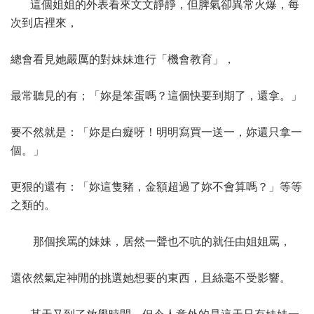
這個姐姐的外表看來文文靜靜，但脾氣卻異常火爆，每
次到店裡來，
總會看見她嚴厲的對妹妹進行「機會教育」，
最常聽見的有；「妳是笨蛋嗎？這個快要到期了，還拿。」
要不然就是：「妳是白癡呀！明明寫買一送一，妳還只拿一
個。」
更狠的還有：「妳這隻豬，金額超過了妳不會算嗎？」等等
之類的。
那個挨罵的妹妹，居然一聲也不吭的就任由姐姐罵，
還依然氣定神閒的挑選她想要的東西，且絲毫不受影響。