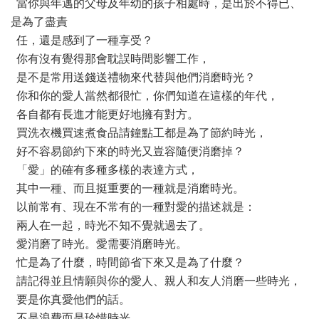
當你與年邁的父母及年幼的孩子相處時，是出於不得已、
是為了盡責
任，還是感到了一種享受？
你有沒有覺得那會耽誤時間影響工作，
是不是常用送錢送禮物來代替與他們消磨時光？
你和你的愛人當然都很忙，你們知道在這樣的年代，
各自都有長進才能更好地擁有對方。
買洗衣機買速煮食品請鐘點工都是為了節約時光，
好不容易節約下來的時光又豈容隨便消磨掉？
「愛」的確有多種多樣的表達方式，
其中一種、而且挺重要的一種就是消磨時光。
以前常有、現在不常有的一種對愛的描述就是：
兩人在一起，時光不知不覺就過去了。
愛消磨了時光。愛需要消磨時光。
忙是為了什麼，時間節省下來又是為了什麼？
請記得並且情願與你的愛人、親人和友人消磨一些時光，
要是你真愛他們的話。
不是浪費而是珍惜時光。