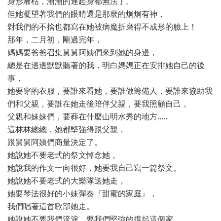
身形漸枯，漸漸的連起身都無法了。
但她凝望著我們的眼睛還是那麼的炯炯有神，
對我們的不捨也都寫在她被病魔折磨得不成形的臉上！
那年，二月初，剛過完年，
媽媽要爸爸召集舅舅阿姨們來到她的身邊，
總是在邊邊默默聽著的我，明白媽媽正在安排她自己的後
事，
她要穿的衣服，要誰來看她，要誰做籌備人，要誰來協助我
們和父親，要誰在她走後陪伴父親，要我照顧自己，
父親和妹妹們，要葬在什麼山明水秀的地方.....
這林林總總，她都堅強得跟父親，
跟舅舅阿姨們商量決定了。
她說她不要老式的祭文悼念她，
她說我的作文一向很好，她要我自己寫一篇祭文。
她說她不要老式的大樂隊送她走，
她要琴法很好的小妹彈奏『甜蜜的家庭』，
我們唱著這首歌部她走。
她說她不要我們流淚，要我們堅強的撐起這個家，