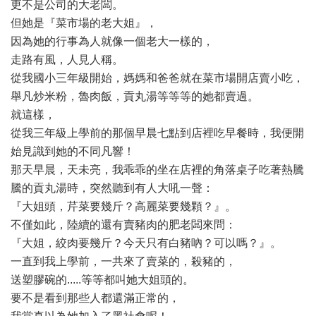
更不是公司的大老闆。
但她是『菜市場的老大姐』，
因為她的行事為人就像一個老大一樣的，
走路有風，人見人稱。
從我國小三年級開始，媽媽和爸爸就在菜市場開店賣小吃，
舉凡炒米粉，魯肉飯，貢丸湯等等等的她都賣過。
就這樣，
從我三年級上學前的那個早晨七點到店裡吃早餐時，我便開
始見識到她的不同凡響！
那天早晨，天未亮，我乖乖的坐在店裡的角落桌子吃著熱騰
騰的貢丸湯時，突然聽到有人大吼一聲：
『大姐頭，芹菜要幾斤？高麗菜要幾顆？』。
不僅如此，陸續的還有賣豬肉的肥老闆來問：
『大姐，絞肉要幾斤？今天只有白豬吶？可以嗎？』。
一直到我上學前，一共來了賣菜的，殺豬的，
送塑膠碗的.....等等都叫她大姐頭的。
要不是看到那些人都還滿正常的，