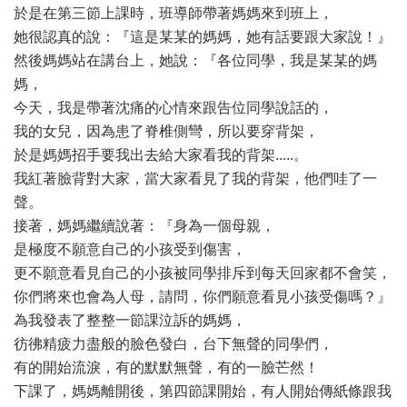
於是在第三節上課時，班導師帶著媽媽來到班上，
她很認真的說：『這是某某的媽媽，她有話要跟大家說！』
然後媽媽站在講台上，她說：『各位同學，我是某某的媽
媽，
今天，我是帶著沈痛的心情來跟告位同學說話的，
我的女兒，因為患了脊椎側彎，所以要穿背架，
於是媽媽招手要我出去給大家看我的背架.....。
我紅著臉背對大家，當大家看見了我的背架，他們哇了一
聲。
接著，媽媽繼續說著：『身為一個母親，
是極度不願意自己的小孩受到傷害，
更不願意看見自己的小孩被同學排斥到每天回家都不會笑，
你們將來也會為人母，請問，你們願意看見小孩受傷嗎？』
為我發表了整整一節課泣訴的媽媽，
彷彿精疲力盡般的臉色發白，台下無聲的同學們，
有的開始流淚，有的默默無聲，有的一臉芒然！
下課了，媽媽離開後，第四節課開始，有人開始傳紙條跟我