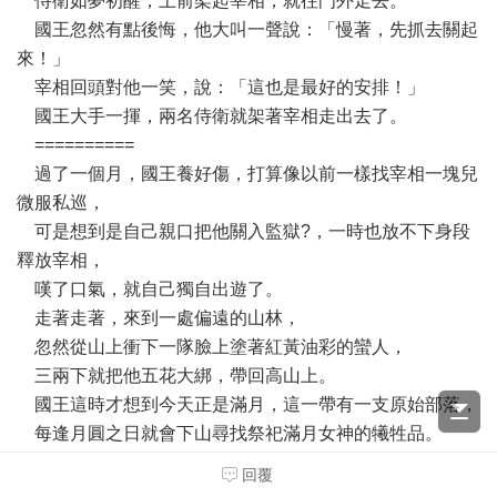
侍衛如夢初醒，上前架起宰相，就往門外走去。
國王忽然有點後悔，他大叫一聲說：「慢著，先抓去關起
來！」
宰相回頭對他一笑，說：「這也是最好的安排！」
國王大手一揮，兩名侍衛就架著宰相走出去了。
==========
過了一個月，國王養好傷，打算像以前一樣找宰相一塊兒
微服私巡，
可是想到是自己親口把他關入監獄?，一時也放不下身段
釋放宰相，
嘆了口氣，就自己獨自出遊了。
走著走著，來到一處偏遠的山林，
忽然從山上衝下一隊臉上塗著紅黃油彩的蠻人，
三兩下就把他五花大綁，帶回高山上。
國王這時才想到今天正是滿月，這一帶有一支原始部落，
每逢月圓之日就會下山尋找祭祀滿月女神的犧牲品。
他哀歎一聲，這下子真的是沒救了。
回覆
其實心裡很想跟蠻人說：我乃這裡的國王，