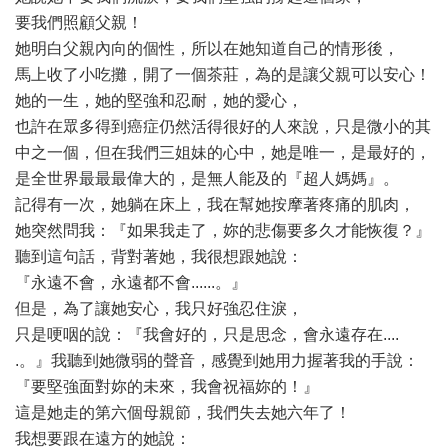
要我們照顧父親！
她明白父親內向的個性，所以在她知道自己的情形後，
馬上收了小吃攤，開了一個茶莊，為的是讓父親可以安心！
她的一生，她的堅強和忍耐，她的愛心，
也許在眾多得到癌症仍然活得很好的人來說，只是微小的其
中之一個，但在我們三姐妹的心中，她是唯一，是最好的，
是全世界最最最偉大的，是無人能及的『超人媽媽』。
記得有一次，她躺在床上，我在幫她按摩著疼痛的肌肉，
她突然問我：『如果我走了，妳的悲傷要多久才能恢復？』
聽到這句話，背對著她，我很想跟她說：
『永遠不會，永遠都不會......。』
但是，為了讓她安心，我只好強忍住淚，
只是哽咽的說：『我會好的，只是思念，會永遠存在....
.。』我聽到她微弱的聲音，感覺到她用力握著我的手說：
『要堅強面對妳的未來，我會祝福妳的！』
這是她走的第六個母親節，我們失去她六年了！
我想要跟在遠方的她說：