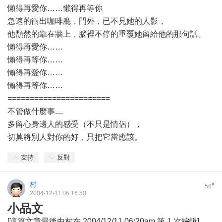
懶得再愛你……懶得再等你
急速的衝出咖啡廳，門外，已不見她的人影，
他頹然的靠在牆上，腦裡不停的重覆她留給他的那句話。
懶得再愛你……
懶得再等你……
懶得再愛你……
懶得再等你……
=======================
不管做什麼事....
多留心身邊人的感受（不只是情侶），
切莫將別人對你的好，只把它當應該。
支持
反對
村
#
56
2004-12-11 06:16:53
小品文
[這篇文章最後由村在 2004/12/11 06:20am 第 1 次編輯]