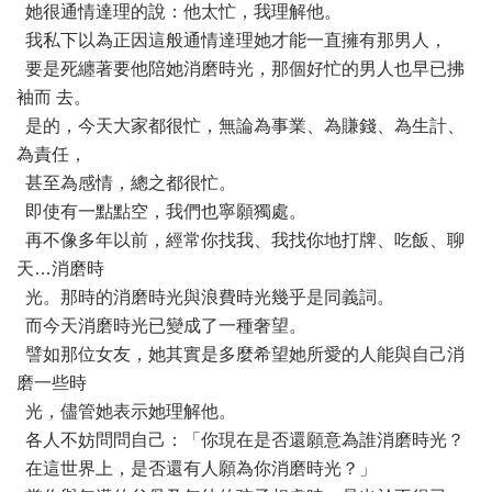
她很通情達理的說：他太忙，我理解他。
我私下以為正因這般通情達理她才能一直擁有那男人，
要是死纏著要他陪她消磨時光，那個好忙的男人也早已拂
袖而 去。
是的，今天大家都很忙，無論為事業、為賺錢、為生計、
為責任，
甚至為感情，總之都很忙。
即使有一點點空，我們也寧願獨處。
再不像多年以前，經常你找我、我找你地打牌、吃飯、聊
天…消磨時
光。那時的消磨時光與浪費時光幾乎是同義詞。
而今天消磨時光已變成了一種奢望。
譬如那位女友，她其實是多麼希望她所愛的人能與自己消
磨一些時
光，儘管她表示她理解他。
各人不妨問問自己：「你現在是否還願意為誰消磨時光？
在這世界上，是否還有人願為你消磨時光？」