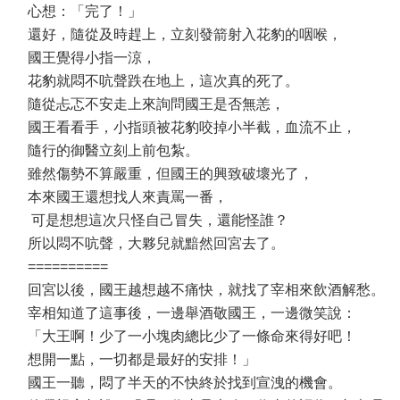
心想：「完了！」
還好，隨從及時趕上，立刻發箭射入花豹的咽喉，
國王覺得小指一涼，
花豹就悶不吭聲跌在地上，這次真的死了。
隨從忐忑不安走上來詢問國王是否無恙，
國王看看手，小指頭被花豹咬掉小半截，血流不止，
隨行的御醫立刻上前包紮。
雖然傷勢不算嚴重，但國王的興致破壞光了，
本來國王還想找人來責罵一番，
可是想想這次只怪自己冒失，還能怪誰？
所以悶不吭聲，大夥兒就黯然回宮去了。
==========
回宮以後，國王越想越不痛快，就找了宰相來飲酒解愁。
宰相知道了這事後，一邊舉酒敬國王，一邊微笑說：
「大王啊！少了一小塊肉總比少了一條命來得好吧！
想開一點，一切都是最好的安排！」
國王一聽，悶了半天的不快終於找到宣洩的機會。