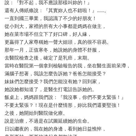
說：『對不起，我不應該那樣叫妳的！』
還有人傳紙條說：『其實妳人也不錯啦！』......。
一直到國三畢業，我認識了不少的好朋友！
從小到大，家裡的所有大小事都是媽媽在做主，
她在菜市場不但立下了好口碑，好人緣，
更贏得了人家尊稱她一聲大姐頭，真的很不容易。
那年一月，正值寒冬，她說她的身體不舒服，
去醫院檢查之後，確定了是乳癌，末期。
當時在醫院第一個拿到檢驗報告的我，坐在醫生面前呆滯，
滿腦子想著，我該怎麼告訴她？爸爸怎能接受？
妹妹們怎麼接受？我們怎能沒有她？回到家，
她說她都知道了，是醫生打電話告訴她的。
飯桌上，媽媽跟我們說：『我沒事，你們不要太緊張！』
不要太緊張？！現在是什麼情形，妳比我們還要堅強！
之後，她開始到醫院做化療。
說是治療，不過是在試圖延續她的生命。
日以繼夜的，我在她的身邊，看到她日益憔悴，