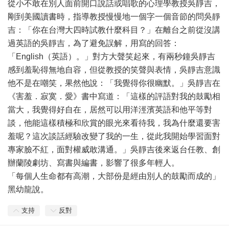
從小不敢在別人面前開口說話或唱歌的心理學教授吳靜吉，
剛到美國讀書時，指導教授慢慢地一個字一個音節的問吳靜
吉：「你在台灣大四時試教什麼科目？」在離台之前從沒講
過英語的吳靜吉，為了避免誤解，用寫的回答：
「English（英語）。」對方大聲笑起來，有兩秒鐘吳靜吉
感到羞恥得無地自容，但從教授的笑聲與表情，吳靜吉意識
他不是在嘲笑，果然他說：「我覺得你很幽默。」吳靜吉在
《害羞．寂寞．愛》書中寫道：「這樣的評語對我的鼓勵相
當大，我覺得好自在，居然可以用洋涇濱英語和他平等對
談，他能這樣積極和欣賞的眼光來看待我，我為什麼還要害
羞呢？這次談話經驗改變了我的一生，從此我開始學習面對
專家臉不紅，面對權威敢溝通。」吳靜吉後來返台任教、創
辦蘭陵劇坊、寫書與編書，影響了很多年輕人。
「每個人生命都有高潮，大部份是經由別人的鼓勵而成的」
黑幼龍說。
支持
反對