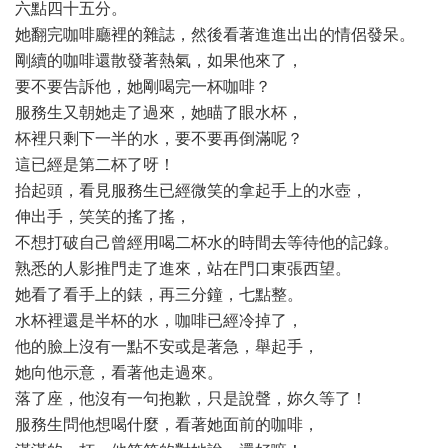
六點四十五分。
她翻完咖啡廳裡的雜誌，然後看著進進出出的情侶發呆。
剛續的咖啡還散發著熱氣，如果他來了，
要不要告訴他，她剛喝完一杯咖啡？
服務生又朝她走了過來，她瞄了眼水杯，
杯裡只剩下一半的水，要不要再倒滿呢？
這已經是第二杯了呀！
抬起頭，看見服務生已經微笑的拿起手上的水壺，
伸出手，笑笑的搖了搖，
不想打破自己曾經用喝二杯水的時間去等待他的記錄。
熟悉的人影推門走了進來，站在門口東張西望。
她看了看手上的錶，再三分鐘，七點整。
水杯裡還是半杯的水，咖啡已經冷掉了，
他的臉上沒有一點不安或是著急，舉起手，
她向他示意，看著他走過來。
落了座，他沒有一句抱歉，只是說聲，妳久等了！
服務生問他想喝什麼，看著她面前的咖啡，