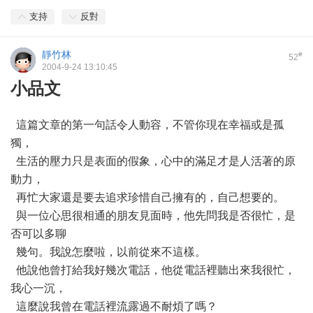
支持
反對
靜竹林
#
52
2004-9-24 13:10:45
小品文
這篇文章的第一句話令人動容，不管你現在幸福或是孤
獨，
生活的壓力只是表面的假象，心中的滿足才是人活著的原
動力，
再忙大家還是要去追求珍惜自己擁有的，自己想要的。
與一位心思很相通的朋友見面時，他先問我是否很忙，是
否可以多聊
幾句。我說怎麼啦，以前從來不這樣。
他說他曾打給我好幾次電話，他從電話裡聽出來我很忙，
我心一沉，
這麼說我曾在電話裡流露過不耐煩了嗎？