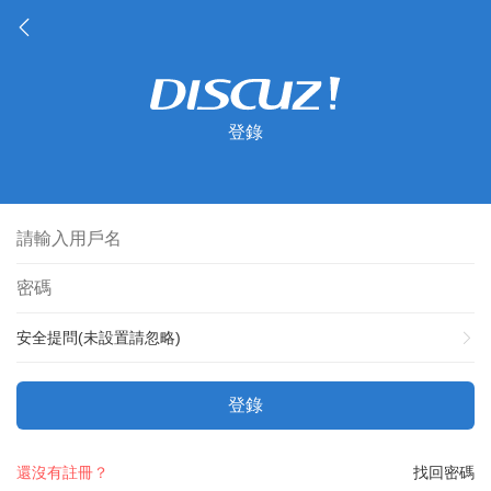
登錄
安全提問(未設置請忽略)
登錄
還沒有註冊？
找回密碼