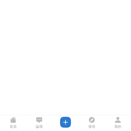
首頁
論壇
發現
我的