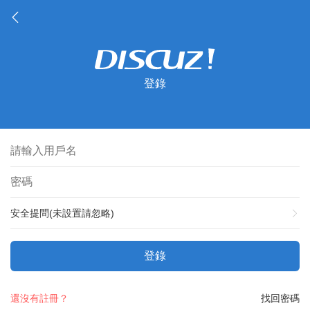
登錄
安全提問(未設置請忽略)
登錄
還沒有註冊？
找回密碼