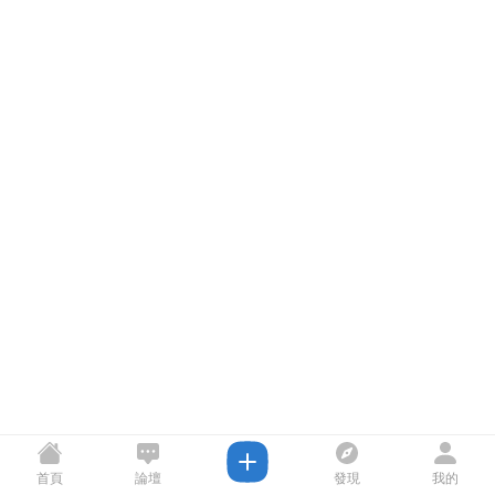
首頁
論壇
發現
我的