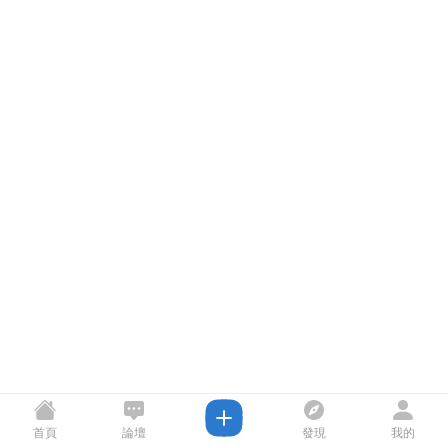
首頁
論壇
發現
我的