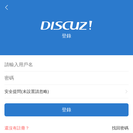
登錄
安全提問(未設置請忽略)
登錄
還沒有註冊？
找回密碼