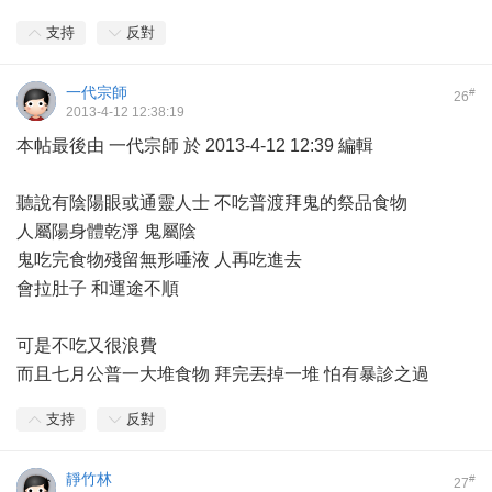
支持
反對
一代宗師
#
26
2013-4-12 12:38:19
本帖最後由 一代宗師 於 2013-4-12 12:39 編輯
聽說有陰陽眼或通靈人士 不吃普渡拜鬼的祭品食物
人屬陽身體乾淨 鬼屬陰
鬼吃完食物殘留無形唾液 人再吃進去
會拉肚子 和運途不順
可是不吃又很浪費
而且七月公普一大堆食物 拜完丟掉一堆 怕有暴診之過
支持
反對
靜竹林
#
27