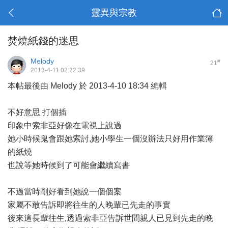
靈異與宗教
焚燒紙錢的迷思
Melody
#
21
2013-4-11 02:22:39
本帖最後由 Melody 於 2013-4-10 18:34 編輯
不好意思 打個插
印象中索非亞好像在電視上說過
她小時候鬼會跟她索討,她小學生一個沒辦法只好用作業簿
的紙燒
也說等她時候到了可能會繼續寫書
不過當時剛好看到她說一個個案
家屬不敢告訴即將往生的人晚輩已先走的事實
後來這長輩往生,透過索非亞告訴世間親人已見到先走的晚