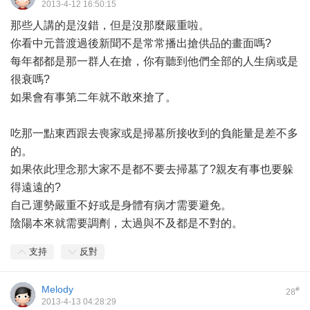
2013-4-12 16:50:15
那些人講的是沒錯，但是沒那麼嚴重啦。
你看中元普渡過後新聞不是常常播出搶供品的畫面嗎?
每年都都是那一群人在搶，你有聽到他們全部的人生病或是
很衰嗎?
如果會有事第二年就不敢來搶了。
吃那一點東西跟去喪家或是掃墓所接收到的負能量是差不多
的。
如果依此理念那大家不是都不要去掃墓了?親友有事也要躲
得遠遠的?
自己運勢嚴重不好或是身體有病才需要避免。
陰陽本來就需要調劑，太過與不及都是不對的。
支持
反對
Melody
#
28
2013-4-13 04:28:29