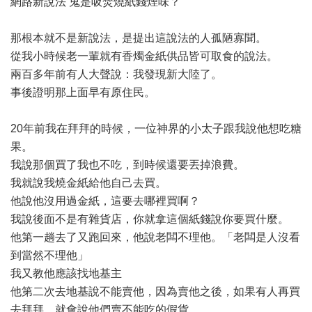
網路新說法 鬼是吸焚燒紙錢煙味？
那根本就不是新說法，是提出這說法的人孤陋寡聞。
從我小時候老一輩就有香燭金紙供品皆可取食的說法。
兩百多年前有人大聲說：我發現新大陸了。
事後證明那上面早有原住民。
20年前我在拜拜的時候，一位神界的小太子跟我說他想吃糖
果。
我說那個買了我也不吃，到時候還要丟掉浪費。
我就說我燒金紙給他自己去買。
他說他沒用過金紙，這要去哪裡買啊？
我說後面不是有雜貨店，你就拿這個紙錢說你要買什麼。
他第一趟去了又跑回來，他說老闆不理他。「老闆是人沒看
到當然不理他」
我又教他應該找地基主
他第二次去地基說不能賣他，因為賣他之後，如果有人再買
去拜拜，就會說他們賣不能吃的假貨。