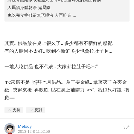
人屬陽身體乾淨 鬼屬陰
鬼吃完食物殘留無形唾液 人再吃進 ...
其實.. 供品放在桌上很久了.. 多少都有不新鮮的感覺..
有的人腸胃不太好.. 吃到不新鮮多少也會拉肚子啊...
一堆人吃供品 也不代表.. 大家都拉肚子吧><"
mc來還不是 照拜七月供品.. 為了要金紙.. 拿著夾子在夾金
紙.. 夾起來後 再吹吹 貼在身上補體力 ><".. 我也只好說 抱
歉==
支持
反對
Melody
#
30
2013-12-8 11:52:56