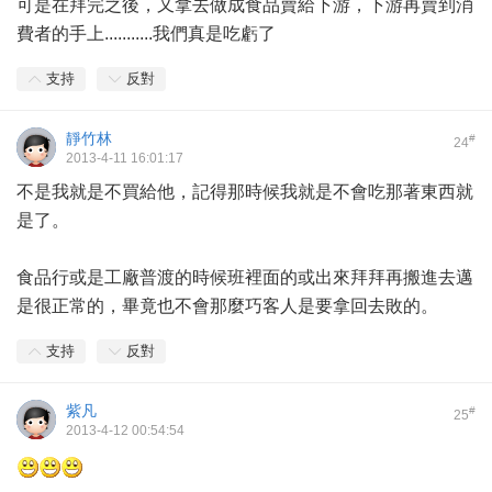
可是在拜完之後，又拿去做成食品賣給下游，下游再賣到消
費者的手上...........我們真是吃虧了
支持
反對
靜竹林
#
24
2013-4-11 16:01:17
不是我就是不買給他，記得那時候我就是不會吃那著東西就
是了。
食品行或是工廠普渡的時候班裡面的或出來拜拜再搬進去邁
是很正常的，畢竟也不會那麼巧客人是要拿回去敗的。
支持
反對
紫凡
#
25
2013-4-12 00:54:54