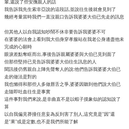
輩,還說了些安撫親人的話
我告訴我先生索非亞說的這段話,並說往生後就會見到了
幾經考量當時我們一直沒親口告訴我婆婆大伯已先走的訊息
但其他人以自我認知吵鬧不休非要告訴我婆婆不可
在婆婆的法會上看到我大伯身穿孝服站在我老公身邊盡他未
完成的心願時
眼淚差點奪眶而出,事後告訴親屬婆婆與大伯已見到面了
但那些堅持已見告訴我婆婆大伯往生訊息的人
聞訊後仍舊親自上陣先聲奪人的說:他們告訴我婆婆大伯已
走的做法是對的
我也懶得和那些人多做唇舌之爭,婆婆因聽到他們說大伯已
走隨即吐血往生是事實
這件事對我們來說,是非曲直不是以蝦子摸象似的認知說了
算
以自我偏見莽撞任意妄為反到害了別人,這究竟是"因"還
是"果"或是定數,也不是我們所能了解