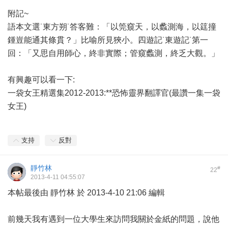
附記~
語本文選˙東方朔˙答客難：「以筦窺天，以蠡測海，以筳撞
鍾豈能通其條貫？」比喻所見狹小。四遊記˙東遊記˙第一
回：「又思自用師心，終非實際；管窺蠡測，終乏大觀。」
有興趣可以看一下:
一袋女王精選集2012-2013:**恐怖靈界翻譯官(最讚一集一袋
女王)
支持
反對
靜竹林
#
22
2013-4-11 04:55:07
本帖最後由 靜竹林 於 2013-4-10 21:06 編輯
前幾天我有遇到一位大學生來訪問我關於金紙的問題，說他