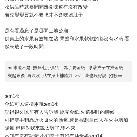
收供品時就要聞聞熟食味道有沒有改變
若改變變質就不要吃才不會吃壞肚子
是有看過忘了是哪間土地公廟
供桌上的水果有蚊蠅在沾,果盤和水果乾乾的都沒有水滴,看
起來放了一段時間
mc來還不是 照拜七月供品.. 為了要金紙.. 拿著夾子在夾金紙..
夾起來後 再吹吹 貼在身上補體力 ><".. 我也只好說 抱歉==
:em14:
金紙可以這樣用哦:em14:
記得很久以前有人告訴我,燒完金紙,火還很旺的時候
可把雙手稍靠近火吸火的熱氣,或是觀想自己人在火中增加
陽氣,但這對我來說太難了,學不來
不知有沒有記錯,不知幸子有沒有拜母娘:em14: