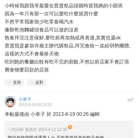
小時候我跟我哥最愛在普渡祭品採購時當我媽的小跟班
因為一年只有那一次可以愛吃什麼就買什麼
不然平常我家很少吃零食喝汽水
像餅乾泡麵罐頭食品可以放的沒差
熟食拜完注意保鮮,要吃前再加熱或再煮過,其實也還ok
普渡我是參加寺廟主辦代購祭品,拜完會統一送給弱勢團體,
這樣的方式不會暴殄天物
吃到飽的餐廳比較有吃不完的廚餘,不然以前店家不會訂浪
費食物要罰款的店規
支持
反對
小幸子
#
29
2013-8-19 00:23:52
本帖最後由 小幸子 於 2013-8-19 00:26 編輯
一代宗師 發表於 2013-4-12 12:38
聽說有陰陽眼或通靈人士 不吃普渡拜鬼的祭品食物