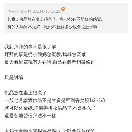
小幸子 發表於 2013-8-18 16:23
其實.. 供品放在桌上很久了.. 多少都有不新鮮的感覺..
有的人腸胃不太好.. 吃到不新鮮多少也會拉肚子啊. ...
我對拜拜的事不是很了解
拜拜的事是從小我媽怎麼教,我就怎麼做
長大看到電視有人在講,自己在參考稍微修正
只是討論
供品放在桌上很久了
一般七月譜渡供品不是大多是拜到香焚燒1/2~1/3
就可以化金紙,準備善後收供品了,不會很久丫
還是各地習俗拜法不一樣
大熱天食物本來很容易腐敗,所以要注意保鮮