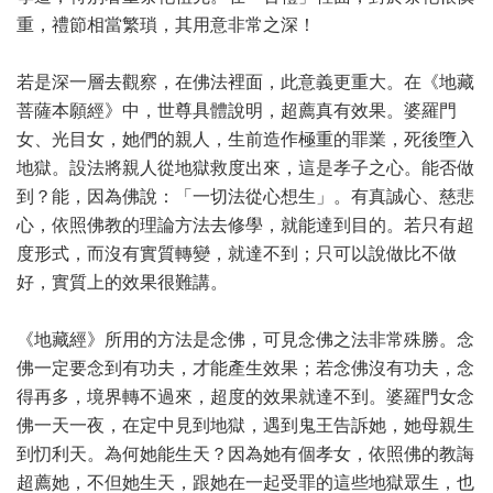
重，禮節相當繁瑣，其用意非常之深！
若是深一層去觀察，在佛法裡面，此意義更重大。在《地藏
菩薩本願經》中，世尊具體說明，超薦真有效果。婆羅門
女、光目女，她們的親人，生前造作極重的罪業，死後墮入
地獄。設法將親人從地獄救度出來，這是孝子之心。能否做
到？能，因為佛說：「一切法從心想生」。有真誠心、慈悲
心，依照佛教的理論方法去修學，就能達到目的。若只有超
度形式，而沒有實質轉變，就達不到；只可以說做比不做
好，實質上的效果很難講。
《地藏經》所用的方法是念佛，可見念佛之法非常殊勝。念
佛一定要念到有功夫，才能產生效果；若念佛沒有功夫，念
得再多，境界轉不過來，超度的效果就達不到。婆羅門女念
佛一天一夜，在定中見到地獄，遇到鬼王告訴她，她母親生
到忉利天。為何她能生天？因為她有個孝女，依照佛的教誨
超薦她，不但她生天，跟她在一起受罪的這些地獄眾生，也