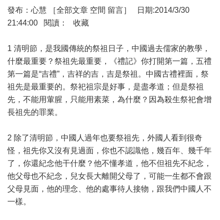
發布：心慧 ［全部文章 空間 留言］ 日期:2014/3/30
21:44:00 閱讀： 收藏
1 清明節，是我國傳統的祭祖日子，中國過去儒家的教學，
什麼最重要？祭祖先最重要，《禮記》你打開第一篇，五禮
第一篇是“吉禮”，吉祥的吉，吉是祭祖。中國古禮裡面，祭
祖先是最重要的。祭祀祖宗是好事，是盡孝道；但是祭祖
先，不能用葷腥，只能用素菜，為什麼？因為殺生祭祀會增
長祖先的罪業。
2 除了清明節，中國人過年也要祭祖先，外國人看到很奇
怪，祖先你又沒有見過面，你也不認識他，幾百年、幾千年
了，你還紀念他干什麼？他不懂孝道，他不但祖先不紀念，
他父母也不紀念，兒女長大離開父母了，可能一生都不會跟
父母見面，他的理念、他的處事待人接物，跟我們中國人不
一樣。