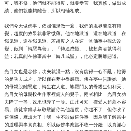
可，我不修，他們就不能得度，就要受苦；我真修，做出成
績，他們就能夠離苦，所以相輔相成。
我們今天做佛事，依照儀規做一遍，我們的境界若沒有轉
變，超度的效果就非常微薄。他在地獄道，還在地獄道；在
餓鬼道，還在餓鬼道。若超度之人在這一堂佛事中觀念改
變，做到「轉惡為善」、「轉迷成悟」，被超薦者就得利
益；若真能在佛事當中「轉凡成聖」，他必定脫離惡道。
光目女也是念佛，功夫就淺一點，沒有能得一心不亂，她得
的是功夫成片，所以僅在夢中得感應。佛在夢中告訴她，她
的母親脫離惡道，轉生在人道。婆羅門女的母親生忉利天，
光目女的母親投生作家裡傭人的兒子。兩者相比，光目女功
夫降了一等，效果也降了一等。由此可知，接受人超薦不容
易。信徒拿錢恭恭敬敬請你為他超度，你超不了，但你收了
這個錢，麻煩大了！我一生不敢做這件事，因為我了解當中
的道理與事實真相。所以做佛事應當不收一分錢，以真誠心