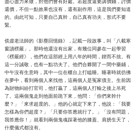
盡心盡力來做，對他們會有好處。若超度還要講價錢，討價
還價，不但一點效果也沒有，還有副作用，這是我們要知道
的。由此可知，只要自己真幹，自己真有功夫，形式不要
緊。
倓虛老法師的《影塵回憶錄》，記載一段故事，叫「八載寒
窗讀楞嚴」。那時他還沒有出家，有幾位同參在一起學習
《楞嚴經》，他們在這部經上用八年的時間，鍥而不捨。有
這一分誠敬，也有一點功夫了。他們合夥開了一間中藥鋪，
中午沒有生意時，其中一位在櫃台上打瞌睡。睡著時就彷彿
在夢中，看到兩個人來找他，這兩個人是冤家債主。生前因
為財物糾紛打官司，他打贏了，這兩個人打輸之後上吊死
了。這兩個鬼走到他面前跪下來，他問：「你們來幹什
麼？」「來求超度的。」他的心就定下來了，他說：「我要
怎樣為你們超度？」「只要你答應就行了。」「沒有問題，
我答應你！」就看到兩個鬼魂踩著他的膝蓋、肩膀生天了，
什麼儀式都沒有。