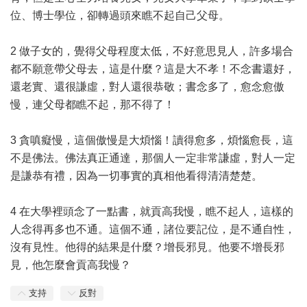
位、博士學位，卻轉過頭來瞧不起自己父母。
2 做子女的，覺得父母程度太低，不好意思見人，許多場合
都不願意帶父母去，這是什麼？這是大不孝！不念書還好，
還老實、還很謙虛，對人還很恭敬；書念多了，愈念愈傲
慢，連父母都瞧不起，那不得了！
3 貪嗔癡慢，這個傲慢是大煩惱！讀得愈多，煩惱愈長，這
不是佛法。佛法真正通達，那個人一定非常謙虛，對人一定
是謙恭有禮，因為一切事實的真相他看得清清楚楚。
4 在大學裡頭念了一點書，就貢高我慢，瞧不起人，這樣的
人念得再多也不通。這個不通，諸位要記位，是不通自性，
沒有見性。他得的結果是什麼？增長邪見。他要不增長邪
見，他怎麼會貢高我慢？
支持
反對