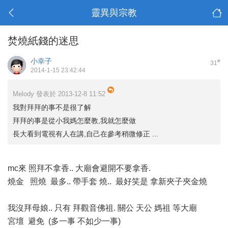
靈異與宗教
焚燒紙錢的迷思
小幸子
#
31
2014-1-15 23:42:44
Melody 發表於 2013-12-8 11:52
我對拜拜的事不是很了解
拜拜的事是從小我媽怎麼教,我就怎麼做
長大看到電視有人在講,自己在參考稍微修正 ...
mc來 照拜不拿香.. 大廟會避開不要拿香.
燒金 照燒 最多.. 帶手套 燒.. 最好笑是 拿新夾子夾金燒
我沒拜母娘.. 只有 拜觀音佛祖. 關公 天公 媽祖 等大廟
宮壇 避免 (多一事 不如少一事)