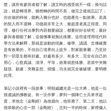
楚，讓所有參與者都了解，讀文時的感受就不一樣；換句話
說，就是轉境界。雖然轉的時間不長，做完之後就忘記了；
但在做的時候，能夠入幾分也好，也能產生一點效果。若真
的契入而不退轉，功德就非常之大，被超度者真正得度。同
理，修行任何法事對內容都要細說，都要好好去研究，最好
參與者都能了解，這個佛事就無比殊勝。這些道理用現代科
學方法來解釋，那就是波動的現象。修學、讀誦、念佛確實
是有效果的，不但自己境界向上提升，對家親眷屬，乃至於
對一切眾生都有好處。好處有多少、有多大，完全在自己的
用心，心愈真誠、清淨、平等，效果就愈殊勝。若當中夾雜
疑惑、顧慮，夾雜妄想、煩惱，功夫就完全被破壞，要明瞭
此理。
筆記小說裡有一段故事：明朝戚繼光是一位大將，他是一位
很虔誠的佛教徒。有一次作夢，夢到一個陣亡士兵來求超
度，求他念《金剛經》為他迴向，他答應了。第二天，他以
很恭敬的心念一部《金剛經》，念到一半的時候，家裡傭人