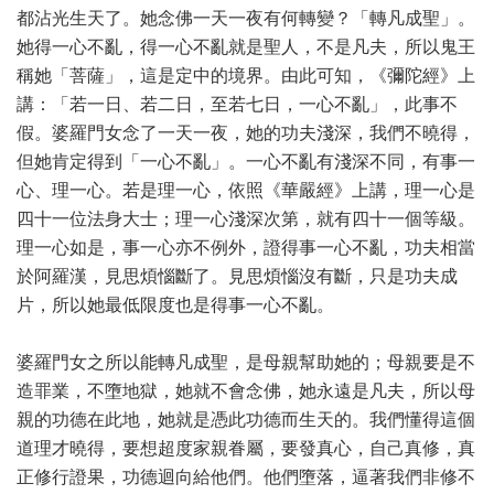
都沾光生天了。她念佛一天一夜有何轉變？「轉凡成聖」。
她得一心不亂，得一心不亂就是聖人，不是凡夫，所以鬼王
稱她「菩薩」，這是定中的境界。由此可知，《彌陀經》上
講：「若一日、若二日，至若七日，一心不亂」，此事不
假。婆羅門女念了一天一夜，她的功夫淺深，我們不曉得，
但她肯定得到「一心不亂」。一心不亂有淺深不同，有事一
心、理一心。若是理一心，依照《華嚴經》上講，理一心是
四十一位法身大士；理一心淺深次第，就有四十一個等級。
理一心如是，事一心亦不例外，證得事一心不亂，功夫相當
於阿羅漢，見思煩惱斷了。見思煩惱沒有斷，只是功夫成
片，所以她最低限度也是得事一心不亂。
婆羅門女之所以能轉凡成聖，是母親幫助她的；母親要是不
造罪業，不墮地獄，她就不會念佛，她永遠是凡夫，所以母
親的功德在此地，她就是憑此功德而生天的。我們懂得這個
道理才曉得，要想超度家親眷屬，要發真心，自己真修，真
正修行證果，功德迴向給他們。他們墮落，逼著我們非修不