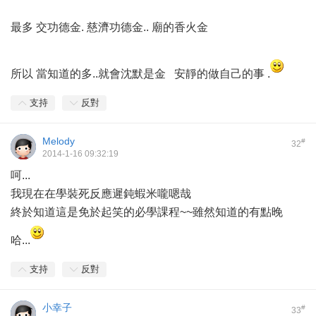
最多 交功德金. 慈濟功德金.. 廟的香火金
所以 當知道的多..就會沈默是金 安靜的做自己的事 .
支持
反對
Melody
#
32
2014-1-16 09:32:19
呵...
我現在在學裝死反應遲鈍蝦米嚨嗯哉
終於知道這是免於起笑的必學課程~~雖然知道的有點晚
哈...
支持
反對
小幸子
#
33