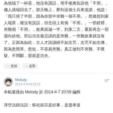
為他端了一杯茶，他沒有講話，用手搖搖告訴他「不用」，
傭人就端回去了。那天晚上，夢到這個士兵來道謝，他說：
「我只得了半部，因為你當中夾雜一個不用。」然後想到家
人端茶，雖沒有說話，但念頭上有個「不用」。一部經裡，
夾雜個「不用」，效果就減一半。到第二天，重新再念一部
迴向給他。所以功夫最忌諱的是夾雜，一夾雜效果就沒有
了。正因為如此，古人才說讀經不如念咒，念咒不如念佛，
因為愈簡單、愈短，不容易夾雜。真正做到不夾雜、不懷
疑、不間斷，那就是功夫。
支持
反對
Melody
#
36
2014-4-8 04:52:15
本帖最後由 Melody 於 2014-4-7 20:59 編輯
淨空法師法語：祭祀祖宗是好事，是盡孝道