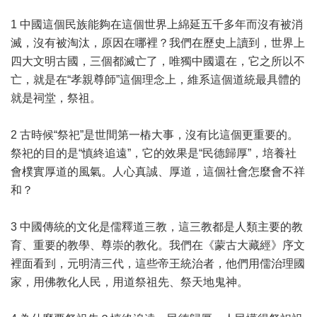
1 中國這個民族能夠在這個世界上綿延五千多年而沒有被消
滅，沒有被淘汰，原因在哪裡？我們在歷史上讀到，世界上
四大文明古國，三個都滅亡了，唯獨中國還在，它之所以不
亡，就是在“孝親尊師”這個理念上，維系這個道統最具體的
就是祠堂，祭祖。
2 古時候“祭祀”是世間第一樁大事，沒有比這個更重要的。
祭祀的目的是“慎終追遠”，它的效果是“民德歸厚”，培養社
會樸實厚道的風氣。人心真誠、厚道，這個社會怎麼會不祥
和？
3 中國傳統的文化是儒釋道三教，這三教都是人類主要的教
育、重要的教學、尊崇的教化。我們在《蒙古大藏經》序文
裡面看到，元明清三代，這些帝王統治者，他們用儒治理國
家，用佛教化人民，用道祭祖先、祭天地鬼神。