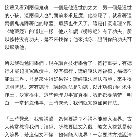
接著又看到兩個鬼魂，一個是他過世的太太，另一個是過世
的小孩。這兩個人也到面前來求超度。他答應了，就看著這
兩個鬼魂踩著他的膝蓋、肩膀也生天了。這是什麼道理？跟
《地藏經》的道理一樣，他八年讀《楞嚴經》有了功夫。所
以修持沒有功夫，鬼不來找你；他來找你，證明你的功夫可
以幫助他。
所以我勸勉同學們，現在講台技術學會了，德行重要，有德
行才能超度冤親債主。沒有德行，講經說法是福德，福德不
能出三界，只是來生得好果報；講經說法是法布施，來生得
聰明智慧。若有德行，講經說法是功德，以此功德迴向求生
淨土，決定得生。這些道理與事實真相，我們都要清楚、明
白，一堂超薦佛事、三時繫念，我們就知道如何作法。
「三時繫念」我曾講過，為何要講？不講不能契入境界。古
大德常教導我們，讀經、研教要隨文入觀，隨文入觀就是契
入境界，若這個文不懂，如何能入境界！一定要將方法說清