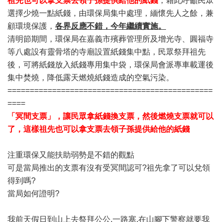
祖先也可以拿支票去領子孫提供給他的紙錢
，藉此呼籲民眾
選擇少燒一點紙錢，由環保局集中處理，緬懷先人之餘，兼
顧環境保護，
各界反應不錯，今年繼續實施。
清明節期間，環保局在嘉義市殯葬管理所及增光寺、圓福寺
等八處設有靈骨塔的寺廟設置紙錢集中點，民眾祭拜祖先
後，可將紙錢放入紙錢專用集中袋，環保局會派專車載運後
集中焚燒，降低露天燃燒紙錢造成的空氣污染。
==============================================
====
「冥間支票」，讓民眾拿紙錢換支票，然後燃燒支票就可以
了，這樣祖先也可以拿支票去領子孫提供給他的紙錢
注重環保又能扶助弱勢是不錯的觀點
可是當局推出的支票有沒有受冥間認可?祖先拿了可以兌領
得到嗎?
當局如何證明?
我前天假日到山上去祭拜公公,一路塞,在山腳下警察就要我