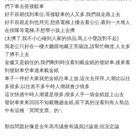
們下車去搭接駁車
好不容易找到車位,等接駁車的人又多,我們就走路上去
好不容易走到也拜完,想搭電梯上樓去看公公,看到一大堆人
在排隊等電梯,不想帶小孩上去擠
(太擠了,我不小心碰到人家的供品,馬上小聲說對不起)
我老公只好在一樓大廳跟地藏王菩薩說,請幫忙轉逹,人太多
了擠不上去
金爐又是鎖住的,我們剛到時沒看到載金紙的發財車,後來看
到發財車空車過來載金紙
車子一停好大家就把金紙往車上放,這次去拜拜,人潮比以往
多很多,以往差不多午時人潮就會少很多
這次快過午時人潮還是很多,很多人手一袋金紙提上山去
發財車來來回回不知載幾趟金紙,當下真的沒看到有人祭品
中有這種「冥間支票」的ㄟ
類似問題好像是去年高市議會有議員討論過,但沒定論