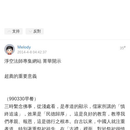
支持
反對
Melody
#
35
2014-4-8 04:42:37
淨空法師專集網站 菁華開示
超薦的重要意義
（990330早餐）
三時繫念佛事，從淺處看，是孝道的顯示，儒家所講的「慎
終追遠」，效果是「民德歸厚」。這是良好的教育，教導我
們孝親、報恩，這是德行之根本。自古以來，中國人就注重
孝道，特別著重祭祀祖先。在「古禮」裡面，對於祭祀很慎