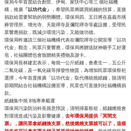
保局今年首度結合創世、伊甸、家扶中心等三 個社福機
構，推廣
「以功代金」
，希望民眾將購買紙錢的預算，直接
捐款給需要幫助的弱勢團體。環保局四、五日將在嘉義市殯
葬管理所、增光寺、天龍禪寺及彌陀禪寺等處設攤，受理民
眾響應捐款，既減少環境污染，又能做功德。
環保局昨邀請三個社福機構代表在彌陀禪寺公開宣導「以功
代金」觀念，民眾只要響應，環保局將贈送財神爺手工好運
皂，社福團體也會致贈精美禮物及謝卡。
環保局長林建宏表示，每燒一公斤紙錢，會產生一．五公斤
二氧化碳，及一氧化碳等揮發性物質，為增加民眾環保祭祀
選擇，今年首度推廣「以功代金」取代傳統燒紙錢，除清明
節期間結合社福機構設攤宣導，民眾也可直接到社福機構捐
款。
紙錢集中燒 8地專車載運
環保局污染防治科長孫意惇說，清明掃墓祭祖，紙錢燃燒會
對環境造成污染及影響健康，
去年環保局提供「冥間支
票」，讓民眾拿紙錢換支票，然後燃燒支票就可以了，這樣