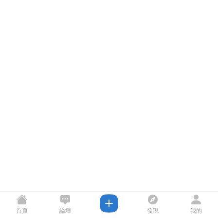
首頁
論壇
發現
我的