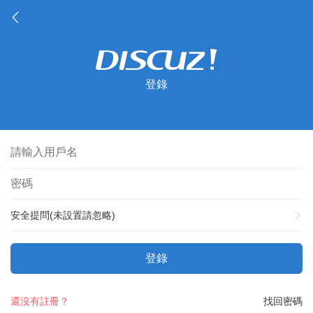
登錄
安全提問(未設置請忽略)
登錄
還沒有註冊？
找回密碼