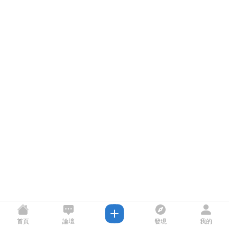
首頁
論壇
發現
我的