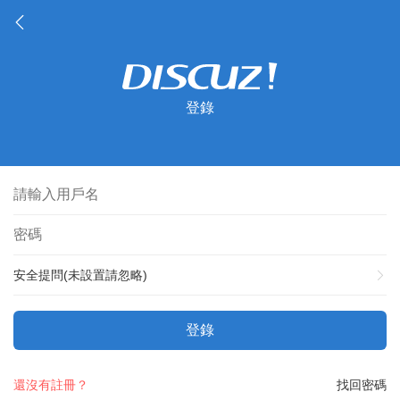
登錄
安全提問(未設置請忽略)
登錄
還沒有註冊？
找回密碼