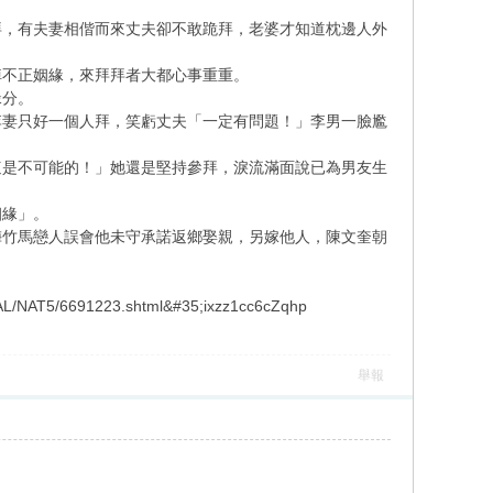
拜，有夫妻相偕而來丈夫卻不敢跪拜，老婆才知道枕邊人外
掉不正姻緣，來拜拜者大都心事重重。
緣分。
李妻只好一個人拜，笑虧丈夫「一定有問題！」李男一臉尷
這是不可能的！」她還是堅持參拜，淚流滿面說已為男友生
姻緣」。
梅竹馬戀人誤會他未守承諾返鄉娶親，另嫁他人，陳文奎朝
5/6691223.shtml&#35;ixzz1cc6cZqhp
舉報