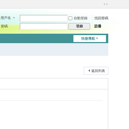
切
換
用戶名
自動登錄
找回密碼
到
寬
密碼
註冊
登錄
版
快捷導航
返回列表