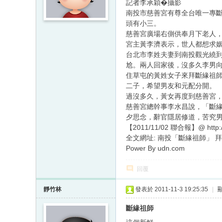
記者李承穎�攝影
南投市慈善宮有尊全台唯一專
頭有小三。
慈善宮廣場右側供奉月下老人
宮主黃李濟表示，世人都想求
台北市李姓夫妻到南投觀光繞
尬。兩人回家後，沒多久李男
住草屯的黃姓女子來拜斷緣祖
二子，希望男友和元配分開。
過沒多久，黃女再度到慈善宮
慈善宮總幹事李水昌說，「斷
夕思念，辭官隱居修道，苦究
【2011/11/02 聯合報】@ http:/
全文網址: 南投「斷緣祖師」 拜了斷小三 |
Power By udn.com
回覆
靜竹林
發表於 2011-11-3 19:25:35
|
斷緣祖師