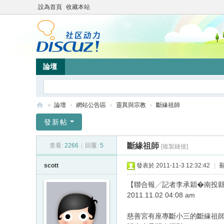
設為首頁
收藏本站
論壇
»
論壇
›
網站公告區
›
靈異與宗教
›
斷緣祖師
靜
發新帖
竹
斷緣祖師
查看:
2266
|
回覆:
5
[複製鏈接]
林
心
scott
發表於 2011-11-3 12:32:42
|
靈
【聯合報╱記者李承穎�南投
網
2011.11.02 04:08 am
站
慈善宮有座專斷小三的斷緣祖