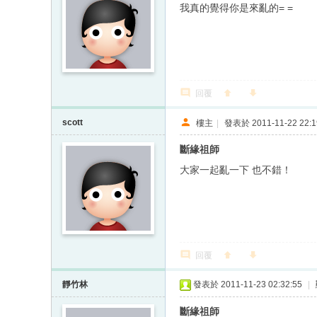
我真的覺得你是來亂的= =
回覆
scott
樓主
|
發表於 2011-11-22 22:1
斷緣祖師
大家一起亂一下 也不錯！
回覆
靜竹林
發表於 2011-11-23 02:32:55
|
斷緣祖師