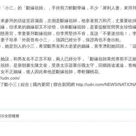
斷「小三」的「斷緣祖師」，手持剪刀斬斷孽緣，不少「犀利人妻」來拜
，來參拜的信徒笑容滿面，左側是斷緣祖師，祂拿著剪刀和尺，丈量要砍
姻緣，但求來的姻緣卻又不珍惜，供奉斷緣祖師，是要提醒世間男女珍惜
到慈善宮，李妻要拜斷緣祖師，但李男堅持不肯，直說「不要迷信啦！」
向妻子坦承「外面曾有小三」，強調已經分手，保證再也不會出軌。
師，她是別人的小三，希望斷男友和大老婆的姻緣，黃李濟勸她回頭，「
，她說，和男友名不正言不順，兩人已經分手，「斷緣祖師果然專剪不正
緣祖師」是唐朝書生陳文奎，受唐太宗器重任職太守，回鄉路途遙遠，青
男女不正姻緣，後人因此奉他是斷緣祖師，專斬爛桃花。
/udn.com/
 綜合 | 國內要聞 | 聯合新聞網 http://udn.com/NEWS/NATIONAL/NAT
顯示全部樓層