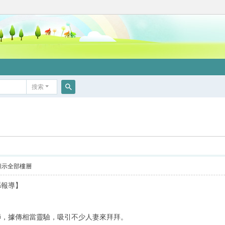
搜索
搜
索
顯示全部樓層
縣報導】
師，據傳相當靈驗，吸引不少人妻來拜拜。