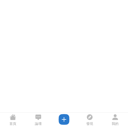
首頁
論壇
發現
我的