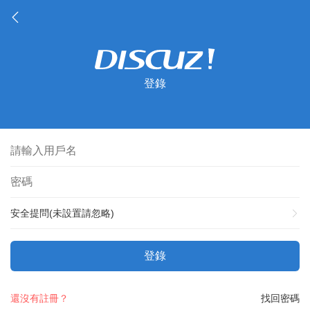
登錄
安全提問(未設置請忽略)
登錄
還沒有註冊？
找回密碼