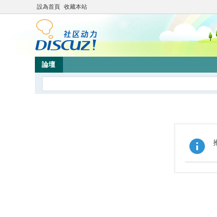
設為首頁
收藏本站
論壇