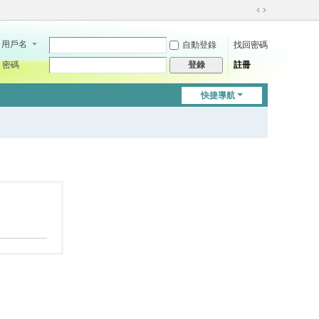
切
換
用戶名
自動登錄
找回密碼
到
寬
密碼
註冊
登錄
版
快捷導航