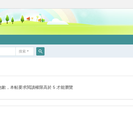
搜索
搜
索
抱歉，本帖要求閲讀權限高於 5 才能瀏覽