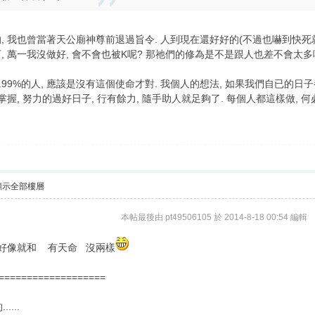
 我也曾當著天公廟神尊前退過旨令. 人到現在還好好的(不過也嚇到快死就是了
 萬一我沒做好, 會不會也被K呢? 那祂們的修為是不是跟人也差不會太多
.99%的人, 應該是沒有這個使命才對. 我個人的想法, 如果我們自已的日
握, 努力的過好日子, 行有餘力, 隨手助人就足夠了. 每個人都這樣做, 
顯示全部樓層
本帖最後由 pt49506105 於 2014-8-18 00:54 編輯
好像就和 有天命 沒兩樣
===================
...