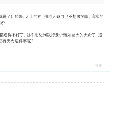
). 如果, 天上的神, 強迫人做自已不想做的事, 這樣的
呢?
子都過得不好了, 就不用想到執行要求難如登天的天命了. 這
何必有天命這件事呢?
舉報