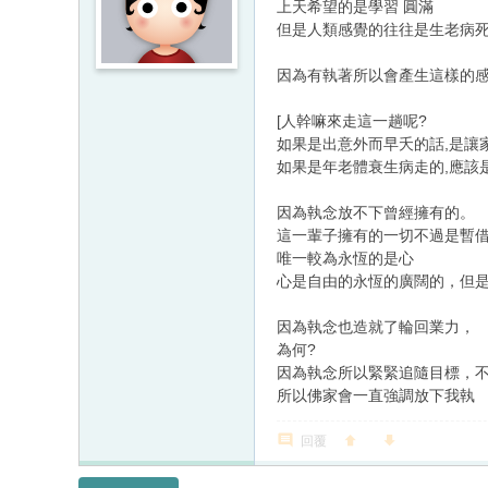
上天希望的是學習 圓滿
但是人類感覺的往往是生老病
因為有執著所以會產生這樣的
[人幹嘛來走這一趟呢?
如果是出意外而早夭的話,是讓
如果是年老體衰生病走的,應該
因為執念放不下曾經擁有的。
這一輩子擁有的一切不過是暫
唯一較為永恆的是心
心是自由的永恆的廣闊的，但
因為執念也造就了輪回業力，
為何?
因為執念所以緊緊追隨目標，
所以佛家會一直強調放下我執
回覆