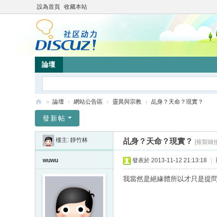
設為首頁
收藏本站
論壇
»
論壇
›
網站公告區
›
靈異與宗教
›
乩身？天命？現實？
靜
發新帖
竹
樓主:
靜竹林
乩身？天命？現實？
[複製鏈接
林
心
wuwu
發表於 2013-11-12 21:13:18
|
靈
我當然是絕緣體所以才只是提
網
站