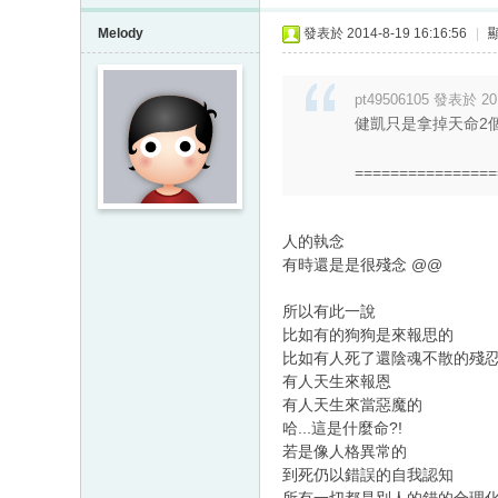
Melody
發表於 2014-8-19 16:16:56
|
pt49506105 發表於 201
健凱只是拿掉天命2
================
人的執念
有時還是是很殘念 @@
所以有此一說
比如有的狗狗是來報思的
比如有人死了還陰魂不散的殘
有人天生來報恩
有人天生來當惡魔的
哈...這是什麼命?!
若是像人格異常的
到死仍以錯誤的自我認知