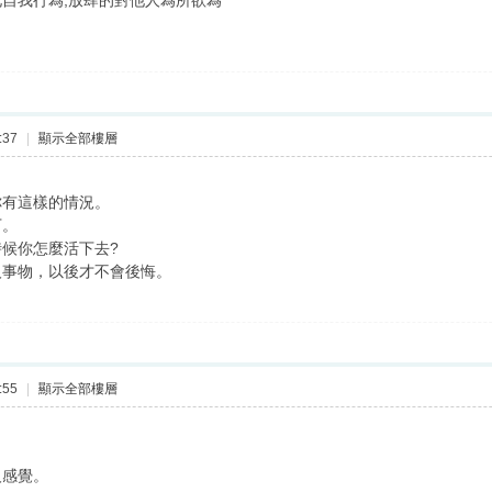
自我行為,放肆的對他人為所欲為
:37
|
顯示全部樓層
你有這樣的情況。
下。
候你怎麼活下去?
人事物，以後才不會後悔。
:55
|
顯示全部樓層
人感覺。