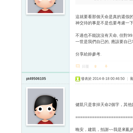
這就要看那個天命是真的還假的,
神交待的事是不是也要考慮一下,
不過也不能說沒有天命, 但對99
一世是我們自已的, 應該要自已掌
分享給妳參考.
回覆
pt49506105
發表於 2014-8-18 00:46:50
|
健凱只是拿掉天命2個字，其他
========================
晚安，建凱，拍謝~~我是來亂的...