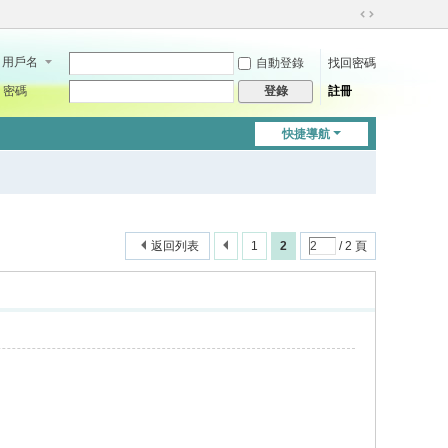
切
換
用戶名
自動登錄
找回密碼
到
寬
密碼
註冊
登錄
版
快捷導航
返回列表
1
2
/ 2 頁