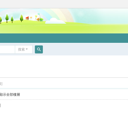
搜索
搜
索
]
顯示全部樓層
問