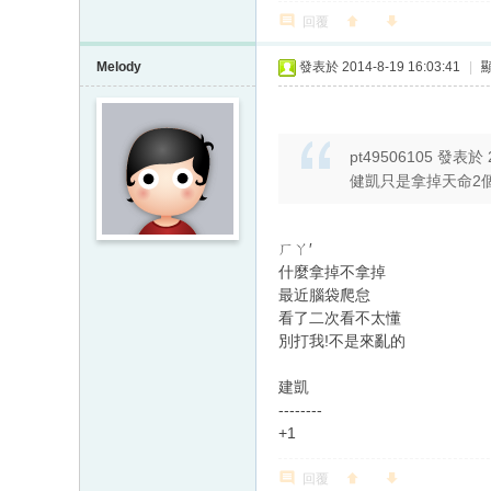
回覆
Melody
發表於 2014-8-19 16:03:41
|
pt49506105 發表於 2
健凱只是拿掉天命2
ㄏㄚ′
什麼拿掉不拿掉
最近腦袋爬怠
看了二次看不太懂
別打我!不是來亂的
建凱
--------
+1
回覆