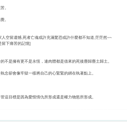
死苦。
感覺。
家人空留遺憾,死者亡魂或許充滿驚恐或許什麼都不知道,茫茫然~~
是留下痛苦的記憶]
借的不是擁有更不是永恆，連肉體都是借來的死後塵歸塵土歸土。
是執念卻會像牢獄一樣將自己的心緊緊的綁在執著點上。
不管這目標是因為愛恨情仇所形成還是權力物慾所形成。