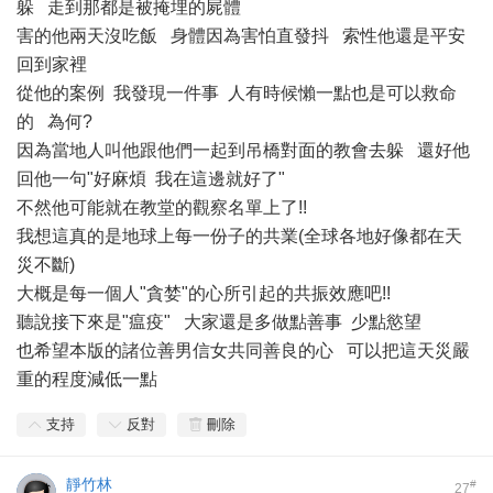
躲 走到那都是被掩埋的屍體
害的他兩天沒吃飯 身體因為害怕直發抖 索性他還是平安
回到家裡
從他的案例 我發現一件事 人有時候懶一點也是可以救命
的 為何?
因為當地人叫他跟他們一起到吊橋對面的教會去躲 還好他
回他一句"好麻煩 我在這邊就好了"
不然他可能就在教堂的觀察名單上了!!
我想這真的是地球上每一份子的共業(全球各地好像都在天
災不斷)
大概是每一個人"貪婪"的心所引起的共振效應吧!!
聽說接下來是"瘟疫" 大家還是多做點善事 少點慾望
也希望本版的諸位善男信女共同善良的心 可以把這天災嚴
重的程度減低一點
支持
反對
刪除
靜竹林
#
27