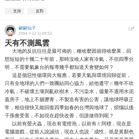
支持
反對
翩翩仙子
#
23
2004-7-12 11:09:53
天有不測風雲
大地的反抗往往是最可佈的，種啥麼因就得啥麼果，回
想短短的十幾二十年前，那時沒啥人家有冷氣，不但四季分
明，不需要氣象台的報導幾乎都知道天會變如何？
這是個惡性循環與大報應，若要天氣與環境回歸從前，
只有全地球的人們一致團結同心協力，給他遵守ㄍ幾年不吹
冷氣，不破壞土壤與亂砍樹木，不污染水，儘量不適用水泥
蓋房子，地上不舖瀝青，不製造有害的公害，讓地球呼吸正
常，相信很快又能回復四季如春的台灣與地球了，煩惱以後
子孫會受害，不如現在趕快改善，但誰做得到呢？
以前有螢火蟲，現在有電燈泡，以前有ㄤ阿標，現在是
電腦遊戲，從前人說誠信，現在人也說「成性」祇是黃顏色