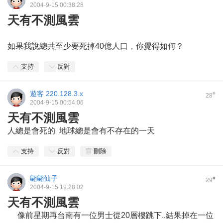
2004-9-15 00:38:28
天有不測風雲
如果我說總共至少要死掉40億人口，你覺得如何？
支持
反對
遊客
220.128.3.x
#
28
2004-9-15 00:54:06
天有不測風雲
人總是會死的 地球總是會有不存在的一天
支持
反對
刪除
翩翩仙子
#
29
2004-9-15 19:28:02
天有不測風雲
像前星期再台南有一位男士從20層樓跳下..結果掉在一位