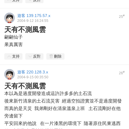
遊客
139.175.57.x
#
25
2004-9-12 16:24:55
天有不測風雲
翩翩仙子
果真厲害
支持
反對
刪除
遊客
220.128.3.x
#
26
2004-9-15 00:35:50
天有不測風雲
本以為是過度開發造成這許許多多的土石流
後來新竹清泉的土石流災害 經過空拍證實並不是過度開發
而真的是天災 我弟剛好在清泉溫泉上班 土石流剛好在他
旁邊留下
平安回來的他說 在一片漆黑的環境下 隨著原住民東逃西