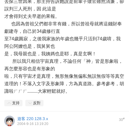
去探三世因果，那主持告訴她說是前輩子做官雖然清廉，卻
誤判三人死刑，因 此這是
才會得到丈夫早逝的果報。
也因為曾祖父們都非常有錢，所以曾祖母就將這錢財奉
獻建寺，自己於34歲修行直
至74歲圓寂，之後我家族的年歲也幾乎只活到74歲唷，我
阿公阿嬤也是，我舅舅也
是，我母親也是，我姨媽也是耶，真是玄啊！
所以我只相信宇宙真理，不論任何「神」皆是形象啦，
再怎麼形容也是有形象的
啦，只有宇宙才是真理，無形無像無偏私無誤無假等等真空
道理的！不落入文字及形象障，方為真道路。參考參考，胡
諏啦ㄏㄏㄏ.........大家輕鬆就好。
支持
反對
遊客
220.128.3.x
#
30
2004-9-16 13:19:20