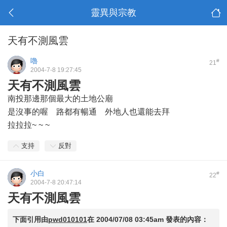
靈異與宗教
天有不測風雲
嚕
#
21
2004-7-8 19:27:45
天有不測風雲
南投那邊那個最大的土地公廟
是沒事的喔 路都有暢通 外地人也還能去拜
拉拉拉~ ~ ~
支持
反對
小白
#
22
2004-7-8 20:47:14
天有不測風雲
下面引用由
pwd010101
在
2004/07/08 03:45am
發表的內容：