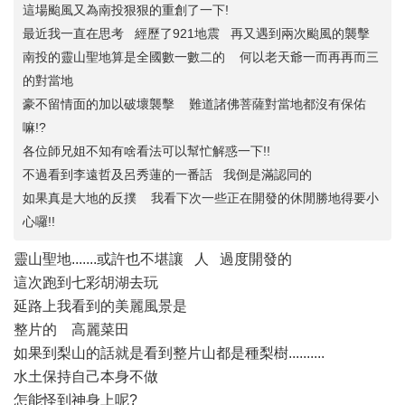
這場颱風又為南投狠狠的重創了一下!
最近我一直在思考 經歷了921地震 再又遇到兩次颱風的襲擊
南投的靈山聖地算是全國數一數二的 何以老天爺一而再再而三
的對當地
豪不留情面的加以破壞襲擊 難道諸佛菩薩對當地都沒有保佑
嘛!?
各位師兄姐不知有啥看法可以幫忙解惑一下!!
不過看到李遠哲及呂秀蓮的一番話 我倒是滿認同的
如果真是大地的反撲 我看下次一些正在開發的休閒勝地得要小
心囉!!
靈山聖地.......或許也不堪讓 人 過度開發的
這次跑到七彩胡湖去玩
延路上我看到的美麗風景是
整片的 高麗菜田
如果到梨山的話就是看到整片山都是種梨樹..........
水土保持自己本身不做
怎能怪到神身上呢?