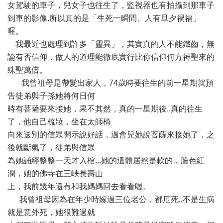
女駕駛的車子，兒女子也往生了，監視器也有拍攝到那車子
到車的影像.所以真的是「生死一瞬間、人有旦夕禍福」
喔。
我最近也處理到許多「靈異」，其實真的人不能鐵齒，無
論有否信仰，做人的道理能徹底實行比你信仰何方神聖來的
殊聖萬倍。
我曾祖母是帶髮出家人，74歲時要往生的前一星期就預
告徒弟與子孫她將何日何
時有菩薩要來接她，果不其然，真的一星期後..真的往生
了，他自己梳妝，坐在太師椅
向來送別的信眾開示說好話，過會兒她說菩薩來接她了，之
後就斷氣了，徒弟與信眾
為她誦經整整一天才入棺...她的遺體居然是軟的，臉色紅
潤，她的佛寺在三峽長壽山
上，我前幾年還有和我媽媽回去看看喔。
我曾祖母因為在年少時嫁過三位老公，都厄死..不是生病
就是意外死，她很難過就