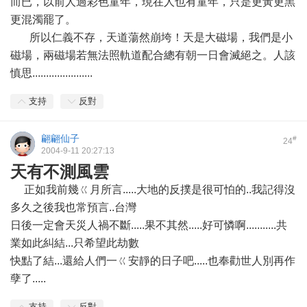
而已，以前人過彩色童年，現在人也有童年，只是更黃更黑
更混濁罷了。
所以仁義不存，天道蕩然崩垮！天是大磁場，我們是小
磁場，兩磁場若無法照軌道配合總有朝一日會滅絕之。人該
慎思......................
支持
反對
翩翩仙子
#
24
2004-9-11 20:27:13
天有不測風雲
正如我前幾ㄍ月所言.....大地的反撲是很可怕的..我記得沒
多久之後我也常預言..台灣
日後一定會天災人禍不斷.....果不其然.....好可憐啊...........共
業如此糾結...只希望此劫數
快點了結...還給人們一ㄍ安靜的日子吧.....也奉勸世人別再作
孽了.....
支持
反對