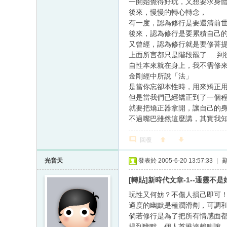
一開始覺得好玩，又想要求身
後來，慢慢的轉心轉念，
有一度，認為修行是要還清前
後來，認為修行是要累積自己
又曾經，認為修行就是要修菩提心
上面所言都只是階段罷了.....到
自性本來就在身上，我不需修
金剛經中所說「法」
是當你忘卻本性時，用來矯正
但是當我們已經矯正到了一個
就要把矯正器拿開，讓自己的
不過嘴巴雖然這麼講，其實我
回覆
光音天
發表於 2005-6-20 13:57:33
|
[轉貼]新時代文章-1--通靈不
玩性又何妨？不傷人損己即可
適度的幽默是種潤滑劑，可調
倘若修行是為了把所有情感面
提到幽默，個人首推達賴喇嘛