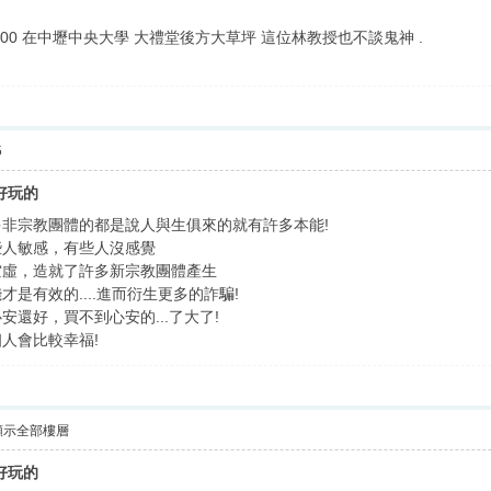
0~8:00 在中壢中央大學 大禮堂後方大草坪 這位林教授也不談鬼神 .
5
是好玩的
非宗教團體的都是說人與生俱來的就有許多本能!
些人敏感，有些人沒感覺
空虛，造就了許多新宗教團體產生
是有效的....進而衍生更多的詐騙!
到心安還好，買不到心安的...了大了!
人會比較幸福!
顯示全部樓層
是好玩的