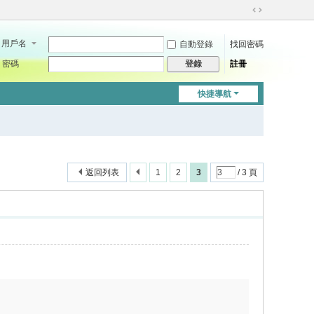
切
換
用戶名
自動登錄
找回密碼
到
寬
密碼
註冊
登錄
版
快捷導航
返回列表
1
2
3
/ 3 頁