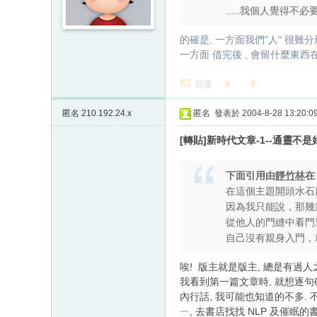
.....我個人覺得不必
的確是, 一方面我們"人" 很難分辨
一方面 借完後 , 會留什麼東西在
回覆
匿名
210.192.24.x
匿名
發表於 2004-8-28 13:20:0
[轉貼]新時代文章-1--通靈不
下面引用由
靜竹林
在這個主題開頭水石
因為我只能說，那幾
從他人的門縫中看門
自己沒有親身入門，就
唉! 版主就是版主, 總是有過人
我看到第一篇文章時, 就想逐句破題
內行話, 我可能也知道的不多.
ㄧ, 去書店找找 NLP 及催眠