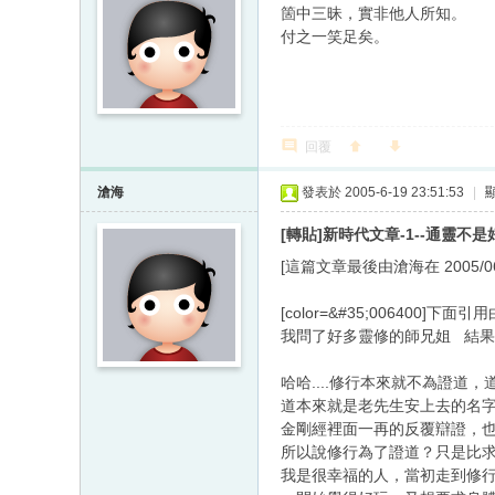
箇中三昧，實非他人所知。
付之一笑足矣。
回覆
滄海
發表於 2005-6-19 23:51:53
|
[轉貼]新時代文章-1--通靈不
[這篇文章最後由滄海在 2005/06/2
[color=&#35;006400]下面引
我問了好多靈修的師兄姐 結
哈哈....修行本來就不為證道，
道本來就是老先生安上去的名
金剛經裡面一再的反覆辯證，
所以說修行為了證道？只是比
我是很幸福的人，當初走到修