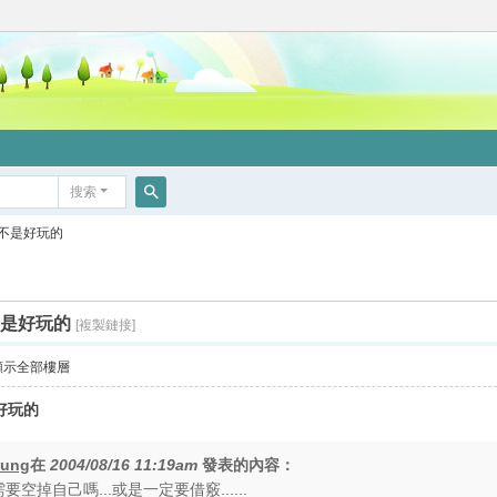
搜索
搜
靈不是好玩的
索
不是好玩的
[複製鏈接]
顯示全部樓層
是好玩的
hung
在
2004/08/16 11:19am
發表的內容：
空掉自己嗎...或是一定要借竅......