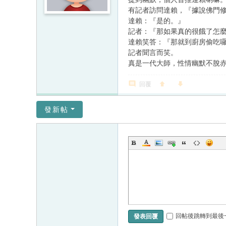
有記者訪問達賴，『據說佛門
達賴：『是的。』
記者：『那如果真的很餓了怎
達賴笑答：『那就到廚房偷吃
記者聞言而笑。
真是一代大師，性情幽默不脫
回覆
發新帖
回帖後跳轉到最後
發表回覆