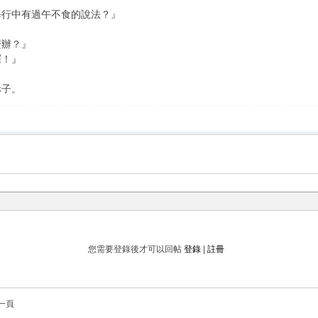
修行中有過午不食的說法？』
麼辦？』
囉！』
赤子。
您需要登錄後才可以回帖
登錄
|
註冊
一頁