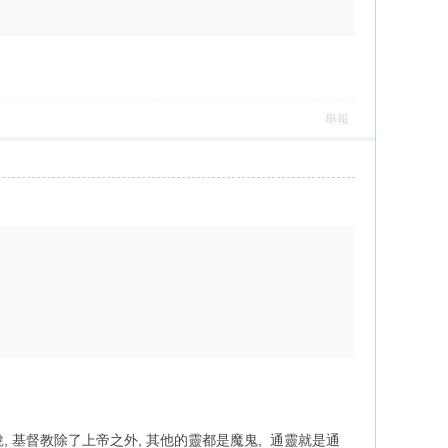
舉報
說, 基督教除了上帝之外, 其他的靈都是魔鬼, 通靈就是通