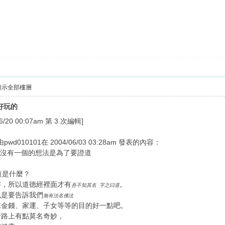
顯示全部樓層
是好玩的
0 00:07am 第 3 次編輯]
用由pwd010101在 2004/06/03 03:28am 發表的內容：
果沒有一個的想法是為了要證道
道是什麼？
字，所以道德經裡面才有
。
吾不知其名 字之曰道
也是要告訴我們
無有法名佛法
求金錢、家運、子女等等的目的好一點吧。
行路上有點莫名奇妙，