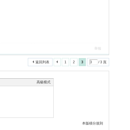
舉報
返回列表
1
2
3
/ 3 頁
高級模式
本版積分規則