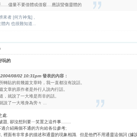
要......儘量不要借體或借竅....應該蠻傷靈體的
來者 [何方神鬼] ,
體內 也很難知道...
9
是好玩的
在
2004/08/02 10:31pm
發表的內容：
所轉貼的前幾篇文章時，我一直都沒有說話。
篇文章的原作者是外行人說內行話。
道，就說了一大堆是而非的話。
說了一大堆身為旁々 ...
之處.
, 卻沒想到要ㄧ笑置之這件事........
 不過介紹兩個不通的方向給各位參考;
的書, 裡面有非常多的描述和通靈的現象相識. 但是他們不用通靈這個詞 (據