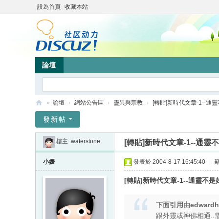
設為首頁
收藏本站
論壇
»
論壇
›
網站公告區
›
靈異與宗教
›
[轉貼]新時代文章-1--通
靜
發新帖
竹
樓主:
waterstone
[轉貼]新時代文章-1--通靈
林
心
小媛
發表於 2004-8-17 16:45:40
|
靈
[轉貼]新時代文章-1--通靈不
網
站
下面引用由
edward
跟外靈或神佛相通..需要