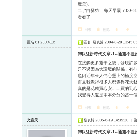
魔鬼).
二 ,"自發功": 每天早晨 7:0
看看了
回覆
刪除
匿名
61.230.41.x
匿名
發表於 2004-8-28 13:45:0
[轉貼]新時代文章-1--通靈不
在接觸更多靈學之後，發現許多
只不過因為大環境的關係，有
也因近年來人們心靈上的極度
而且我覺得很多人都覺得花大錢才
真的是花錢買心安.......買的
我覺得人還是本本分分的當一個
回覆
刪除
光音天
發表於 2005-6-19 14:39:20
|
[轉貼]新時代文章-1--通靈不