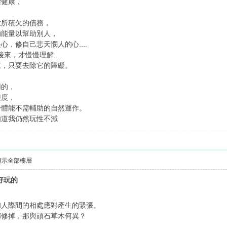
體健康，
世所積欠的債務，
的能量以幫助別人，
，修自己悲天憫人的心....
後來，才慢慢理解....
來，只要去除它的障礙。
用的，
程度，
身體能不需輔助的自然運作。
知道我仍然玩性不減
顯示全部樓層
是好玩的
！
和人際間的相處應對產生的緊張。
都修掉，那與頑石草木何異？
。