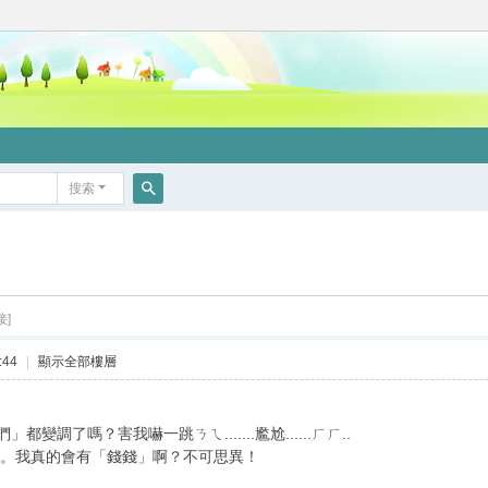
搜索
搜
索
接]
:44
|
顯示全部樓層
了嗎？害我嚇一跳ㄋㄟ.......尷尬......ㄏㄏ..
。我真的會有「錢錢」啊？不可思異！