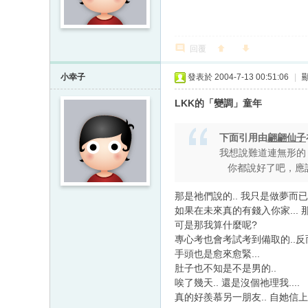
回覆
小幸子
發表於 2004-7-13 00:51:06
|
LKK的「變調」童年
下面引用由
翩翩仙子
我想說難道連無形的「人們
你都說好了吧，應
那是祂們說的.. 我只是做夢而已.
如果在未來真的有錢入你家... 
可是那我算什麼呢?
專心考也會考試考到備取的..反
手頭也是愈來愈緊...
肚子也不知是不是男的..
唉了幾天.. 還是沒個祂理我....
真的好羨慕另一朋友.. 自她信上帝