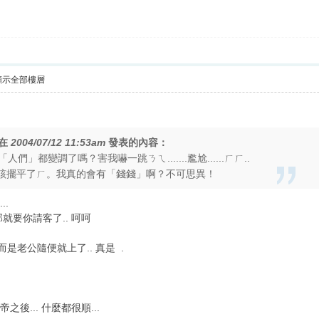
顯示全部樓層
在
2004/07/12 11:53am
發表的內容：
」都變調了嗎？害我嚇一跳ㄋㄟ.......尷尬......ㄏㄏ..
該擺平了ㄏ。我真的會有「錢錢」啊？不可思異！
..
那就要你請客了.. 呵呵
而是老公隨便就上了.. 真是
.
之後... 什麼都很順...