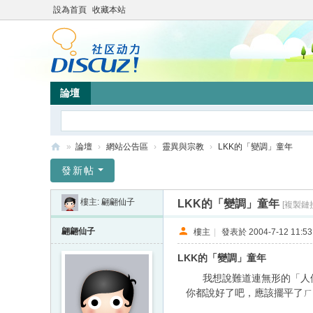
設為首頁
收藏本站
論壇
»
論壇
›
網站公告區
›
靈異與宗教
›
LKK的「變調」童年
靜
發新帖
竹
樓主:
翩翩仙子
LKK的「變調」童年
[複製鏈
林
心
翩翩仙子
樓主
|
發表於 2004-7-12 11:53
靈
LKK的「變調」童年
網
我想說難道連無形的「人們」都變調
站
你都說好了吧，應該擺平了ㄏ