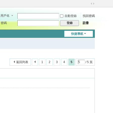
切
換
用戶名
自動登錄
找回密碼
到
寬
密碼
註冊
登錄
版
快捷導航
返回列表
1
2
3
4
5
/ 5 頁