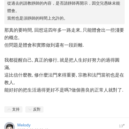
從過去的請教靜師的內容，是否請靜師再開示，因交兒愚昧未能
體會。
當然也是須靜師的時間上允許的。
那真的要時間, 回想這四年多一路走來, 只能體會出一些淺要
的概念,
但問題是體會和實際做到還有一段距離.
我都提醒自己, 真正的修行, 就是把人生好好努力的過得圓
滿,
這比信什麼教, 修什麼法門來得重要, 宗教和法門當初也是在
教人,
能好好的把生活過得更好不是嗎?做個善良的正常人就對了.
支持
反對
Melody
#
13