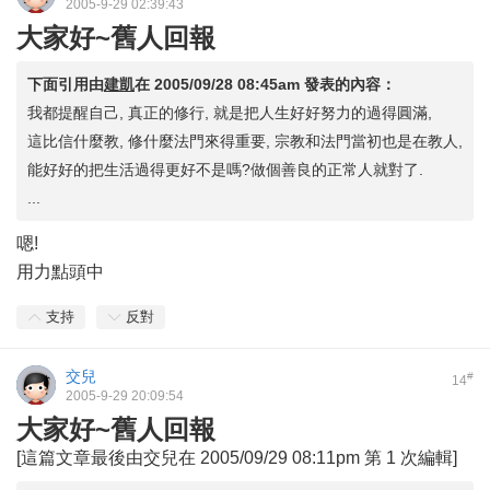
2005-9-29 02:39:43
大家好~舊人回報
下面引用由
建凱
在
2005/09/28 08:45am
發表的內容：
我都提醒自己, 真正的修行, 就是把人生好好努力的過得圓滿,
這比信什麼教, 修什麼法門來得重要, 宗教和法門當初也是在教人,
能好好的把生活過得更好不是嗎?做個善良的正常人就對了.
...
嗯!
用力點頭中
支持
反對
交兒
#
14
2005-9-29 20:09:54
大家好~舊人回報
[這篇文章最後由交兒在 2005/09/29 08:11pm 第 1 次編輯]