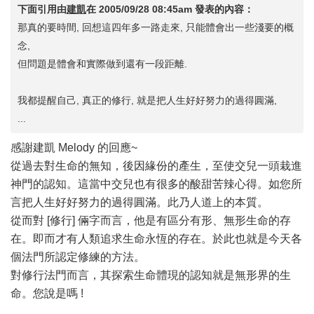
下面引用由
建凱
在
2005/09/28 08:45am
發表的內容：
那真的要時間, 回想這四年多一路走來, 只能體會出一些淺要的概
念,
但問題是體會和實際做到還有一段距離.
我都提醒自己, 真正的修行, 就是把人生好好努力的過得圓滿,
...
感謝建凱 Melody 的回應~
從過去對生命的無知，後因緣份的產生，至使交兒一頭栽進
神門的認知。這當中交兒也有很多的酸甜苦辣心得。如您所
言把人生好好努力的過得圓滿。此乃人道上的本質。
從而對 [修行] 倆字而言，他是有區分有形、無形生命的存
在。即而才有人類追求生命永恆的存在。於此也就是今天各
個法門所認定修練的方法。
對修行法門而言，其探索生命體現的認知就是無形界的生
命。您說是嗎 !