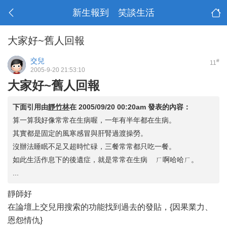
新生報到 笑談生活
大家好~舊人回報
交兒
#
11
2005-9-20 21:53:10
大家好~舊人回報
下面引用由
靜竹林
在
2005/09/20 00:20am
發表的內容：
算一算我好像常常在生病喔，一年有半年都在生病。
其實都是固定的風寒感冒與肝腎過渡操勞。
沒辦法睡眠不足又超時忙碌，三餐常常都只吃一餐。
如此生活作息下的後遺症，就是常常在生病 ㄏ啊哈哈ㄏ。
...
靜師好
在論壇上交兒用搜索的功能找到過去的發貼，{因果業力、
恩怨情仇}