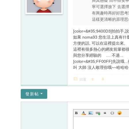
與其懸疑 而不得安
寧可選擇放下 去選
有興趣時再好好思考
這樣更清晰的原理思
[color=&#35;9400D3]拍拍
如果 noma93 您生活上真有什麼
方便的話, 可以在這裡提出來,
這裡有很多熱心的網友前輩都
與您分享經驗的
.... 不過...
[color=&#35;FF00FF]先說
叫 大師 沒人敢理你哦~~哈哈哈
回覆
發新帖