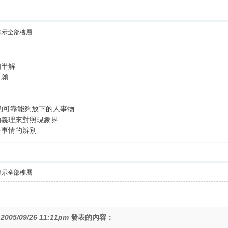
顯示全部樓層
知半解
所願
的可靠能夠放下的人事物
的義理來對照現象界
多事情的辨別
顯示全部樓層
在
2005/09/26 11:11pm
發表的內容：