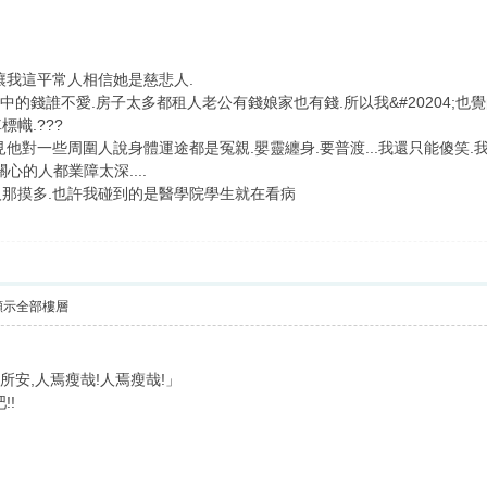
讓我這平常人相信她是慈悲人.
中的錢誰不愛.房子太多都租人老公有錢娘家也有錢.所以我&#20204;也
幟.???
他對一些周圍人說身體運途都是冤親.嬰靈纏身.要普渡...我還只能傻笑.
關心的人都業障太深....
那摸多.也許我碰到的是醫學院學生就在看病
顯示全部樓層
所安,人焉瘦哉!人焉瘦哉!」
!!