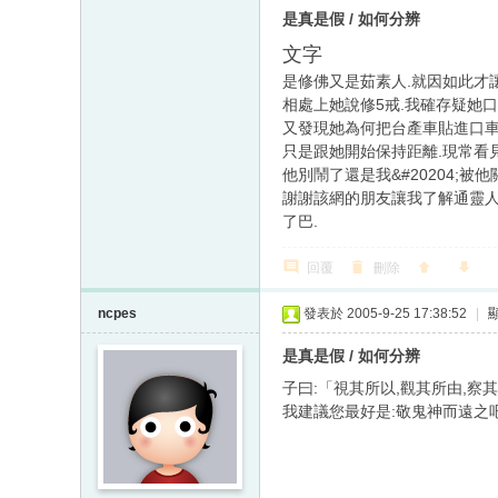
是真是假 / 如何分辨
文字
是修佛又是茹素人.就因如此才
相處上她說修5戒.我確存疑她口
又發現她為何把台產車貼進口車標
只是跟她開始保持距離.現常看見
他別鬧了還是我&#20204;被他
謝謝該網的朋友讓我了解通靈人
了巴.
回覆
刪除
ncpes
發表於 2005-9-25 17:38:52
|
是真是假 / 如何分辨
子曰:「視其所以,觀其所由,察其
我建議您最好是:敬鬼神而遠之吧