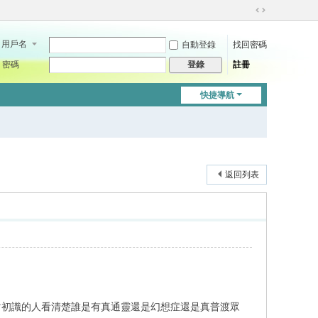
切
換
用戶名
自動登錄
找回密碼
到
寬
密碼
註冊
登錄
版
快捷導航
返回列表
何面對初識的人看清楚誰是有真通靈還是幻想症還是真普渡眾