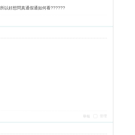
以好想問真通假通如何看??????
管理
舉報