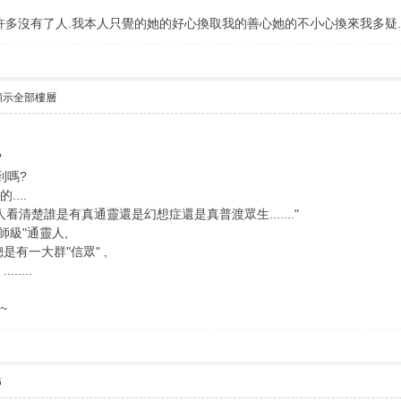
許多沒有了人.我本人只覺的她的好心換取我的善心她的不小心換來我多疑.所
顯示全部樓層
?
到嗎?
...
清楚誰是有真通靈還是幻想症還是真普渡眾生......."
師級"通靈人,
是有一大群"信眾" ,
.....
~
6