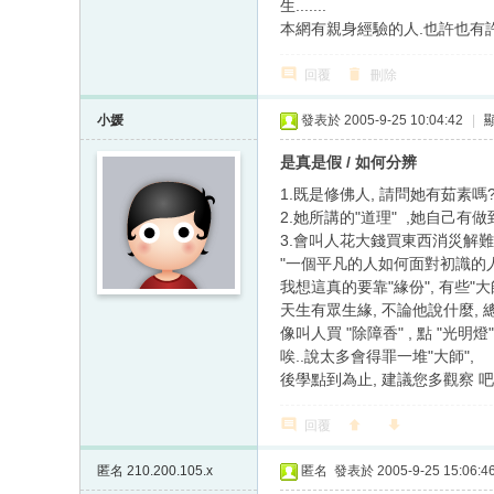
生.......
本網有親身經驗的人.也許也有
回覆
刪除
小媛
發表於 2005-9-25 10:04:42
|
是真是假 / 如何分辨
1.既是修佛人, 請問她有茹素嗎
2.她所講的"道理" ,她自己有做
3.會叫人花大錢買東西消災解難的.
"一個平凡的人如何面對初識的人看
我想這真的要靠"緣份", 有些"大
天生有眾生緣, 不論他說什麼, 總
像叫人買 "除障香" , 點 "光明燈" ...
唉..說太多會得罪一堆"大師",
後學點到為止, 建議您多觀察 吧
回覆
匿名
210.200.105.x
匿名
發表於 2005-9-25 15:06:4