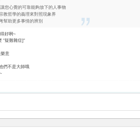
寧
擇讓您心覺的可靠能夠放下的人事物
宗教哲學的義理來對照現象界
考幫助更多事情的辨別
手,說得好咧~
 "疑難雜症]"
很樂意
哦...他們不是大師哦
~