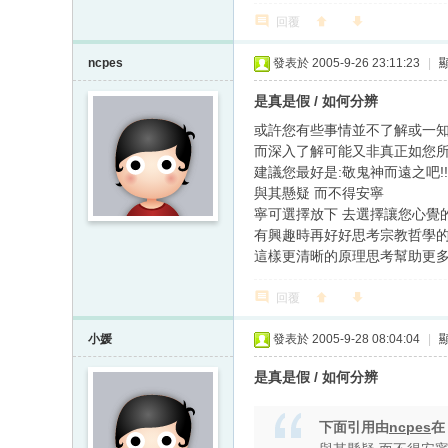
回覆
ncpes
發表於 2005-9-26 23:11:23
|
是真是假 / 如何分辨
或許您有些事情並不了解或一
而深入了解可能又非真正如您
建議您最好是:敬鬼神而遠之吧!!
與其懸疑 而不得安寧
寧可選擇放下 去選擇讓您心覺
有興趣時再好好思考宗教哲學
這樣更清晰的原理思考幫助更
回覆
小媛
發表於 2005-9-28 08:04:04
|
是真是假 / 如何分辨
下面引用由
ncpes