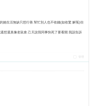
覺的她生活無缺只想行善.幫忙別人也不收錢(如收驚.解冤)但
我還想還真像老鼠會.己天說我同事快死了要看開.我該告訴
管理