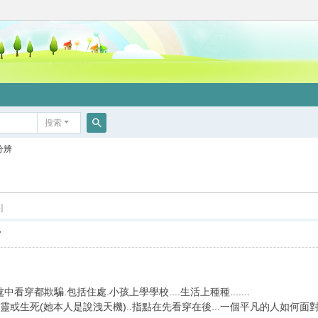
搜索
搜
分辨
索
]
7
穿都欺騙.包括住處.小孩上學學校....生活上種種.......
嬰靈或生死(她本人是說洩天機)..指點在先看穿在後...一個平凡的人如