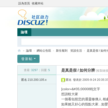
設為首頁
收藏本站
論壇
»
論壇
›
網站公告區
›
新生報到 笑談生活
›
是真是假 / 如何
靜
發新帖
竹
是真是假 / 如何分辨
查看:
3297
|
回覆:
5
[複製鏈接
林
心
匿名
210.200.105.x
匿名
發表於 2005-9-24 20:35:3
靈
[color=&#35;00008B]文字
網
想請較大家
一個看似慈悲的通靈修佛人.相處中看
站
如果她又好心的指點大家...如