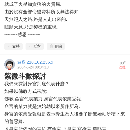
就成了火星加貪狼的火貴局.
由於沒有全部命盤資料所以無法得知.
天無絕人之路.路是人走出來的.
隨順天意.乃是契機的重現.
~~~~~感恩~~~~~
支持
反對
刪除
遊客
218.162.236.x
#
83
2004-5-24 00:04:13
管理
紫微斗數探討
我們來探討身宮到底代表什麼？
如果以佛教方式來說:
佛教:命宮代表業力.身宮代表依業受報.
命宮的業力就是無始劫以來所作所為.
身宮的依業受報就是表示降生為人後要了斷無始劫所積下來
的善惡緣.
以身宮所依附的宮位.有命宮.財帛宮.官祿宮.遷移宮.