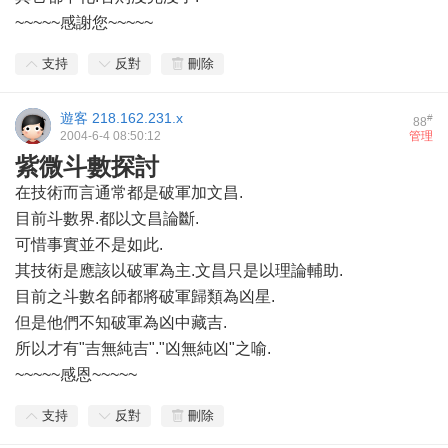
~~~~~感謝您~~~~~
支持
反對
刪除
遊客
218.162.231.x
#
88
2004-6-4 08:50:12
管理
紫微斗數探討
在技術而言通常都是破軍加文昌.
目前斗數界.都以文昌論斷.
可惜事實並不是如此.
其技術是應該以破軍為主.文昌只是以理論輔助.
目前之斗數名師都將破軍歸類為凶星.
但是他們不知破軍為凶中藏吉.
所以才有"吉無純吉"."凶無純凶"之喻.
~~~~~感恩~~~~~
支持
反對
刪除