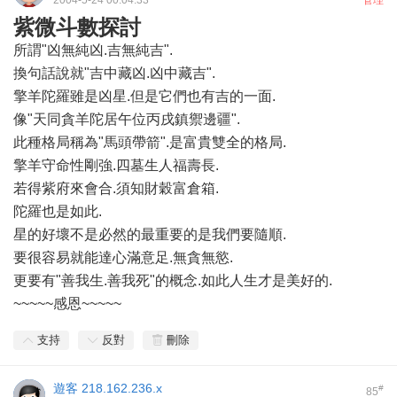
2004-5-24 00:04:33
管理
紫微斗數探討
所謂"凶無純凶.吉無純吉".
換句話說就"吉中藏凶.凶中藏吉".
擎羊陀羅雖是凶星.但是它們也有吉的一面.
像"天同貪羊陀居午位丙戌鎮禦邊疆".
此種格局稱為"馬頭帶箭".是富貴雙全的格局.
擎羊守命性剛強.四墓生人福壽長.
若得紫府來會合.須知財穀富倉箱.
陀羅也是如此.
星的好壞不是必然的最重要的是我們要隨順.
要很容易就能達心滿意足.無貪無慾.
更要有"善我生.善我死"的概念.如此人生才是美好的.
~~~~~感恩~~~~~
支持
反對
刪除
遊客
218.162.236.x
#
85