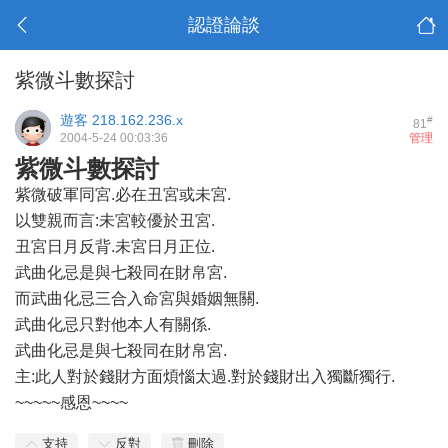
認證論談
紫微斗數探討
遊客
218.162.236.x
#
81
2004-5-24 00:03:36
管理
紫微斗數探討
紫微破軍同宮.必在丑宮或未宮.
以雙親而言:未宮較優於丑宮.
丑宮日月反背.未宮日月正位.
武曲化忌是與七殺同在財帛宮.
而武曲化忌三合入命宮與婚姻無關.
武曲化忌只對他本人有關係.
武曲化忌是與七殺同在財帛宮.
主:此人對於錢財方面煩惱太過.對於錢財出入獨斷獨行.
~~~~~感恩~~~~
支持
反對
刪除