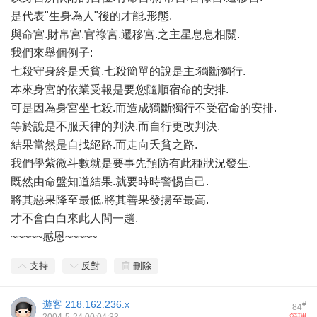
是代表"生身為人"後的才能.形態.
與命宮.財帛宮.官祿宮.遷移宮.之主星息息相關.
我們來舉個例子:
七殺守身終是夭貧.七殺簡單的說是主:獨斷獨行.
本來身宮的依業受報是要您隨順宿命的安排.
可是因為身宮坐七殺.而造成獨斷獨行不受宿命的安排.
等於說是不服天律的判決.而自行更改判決.
結果當然是自找絕路.而走向夭貧之路.
我們學紫微斗數就是要事先預防有此種狀況發生.
既然由命盤知道結果.就要時時警惕自己.
將其惡果降至最低.將其善果發揚至最高.
才不會白白來此人間一趟.
~~~~~感恩~~~~~
支持
反對
刪除
遊客
218.162.236.x
#
84