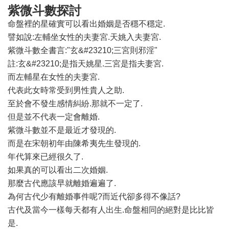
紫微斗數探討
命盤裡的星確實可以看出婚姻是否穩不穩定.
譬如說:左輔坐女性的夫妻宮.天姚入夫妻宮.
紫微斗數全書言:"玄&#23210;三宮則邪淫"
註:玄&#23210;是指天姚星.三宮是指夫妻宮.
而左輔星在女性的夫妻宮.
代表此女時常受到男性貴人之助.
至於會不發生感情糾紛.那就不一定了.
但是並不代表一定會離婚.
紫微斗數並不是最近才發現的.
而是在宋朝初年由陳希夷先生發現的.
年代算來已經很久了.
如果真的可以看出二次婚姻.
那麼古代應該早就離婚遍遍了.
為何古代少有離婚事件呢?而近代卻多得不像話?
古代及當今一樣每天都有人出生.命盤相同的絕對是比比皆
是.