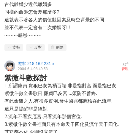
古代離婚少近代離婚多
同樣的命盤怎會差那麼多?
這就表示著各人的價值觀因素及時空背景的不同.
並不代表一定會有二次婚姻呀!!!
~~~~~感恩~~~~~
支持
反對
刪除
遊客
218.162.231.x
#
87
2004-6-4 08:49:53
管理
紫微斗數探討
1.所謂廉貞.貪狼巳亥為禍百端.非是指對宮.而是指巳亥.
紫微斗數全書歌曰:廉貞巳亥宮....須防不善終.
有此命盤之人.有很多實例.發生凶兆都應驗在此流年.
這只是提醒非是絕對.
2.流年不看疾厄宮.只看流年那個宮位.
3.紫微斗數全書裡面只有本命天干四化及流年天干四化.
其它都不化.否則沒完沒了.