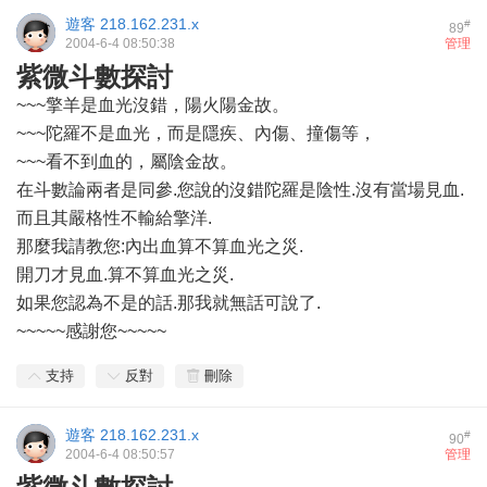
遊客
218.162.231.x
#
89
2004-6-4 08:50:38
管理
紫微斗數探討
~~~擎羊是血光沒錯，陽火陽金故。
~~~陀羅不是血光，而是隱疾、內傷、撞傷等，
~~~看不到血的，屬陰金故。
在斗數論兩者是同參.您說的沒錯陀羅是陰性.沒有當場見血.
而且其嚴格性不輸給擎洋.
那麼我請教您:內出血算不算血光之災.
開刀才見血.算不算血光之災.
如果您認為不是的話.那我就無話可說了.
~~~~~感謝您~~~~~
支持
反對
刪除
遊客
218.162.231.x
#
90
2004-6-4 08:50:57
管理