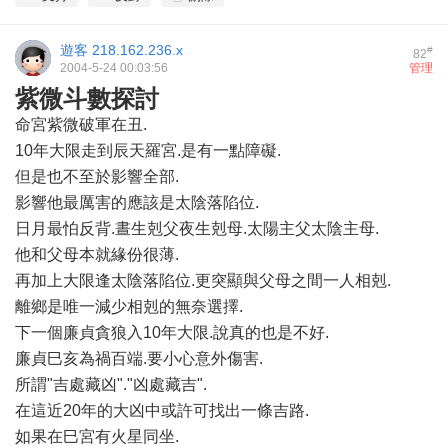
遊客
218.162.236.x
#
82
2004-5-24 00:03:56
管理
紫微斗數探討
命宮紫微破軍在丑.
10年大限走到辰天羅宮.是有一點障礙.
但是也不至於影響全部.
影響他最厲害的應該是太陰落陷位.
日月最怕反背.晝生剋父夜生剋母.太陽主父太陰主母.
他和父母本就緣份很薄.
再加上大限逢太陰落陷位.更突顯與父母之間一人相剋.
離鄉是唯一減少相剋的無奈選擇.
下一個廉貞貪狼入10年大限.說真的也是不好.
廉貞巳亥為禍百端.要小心意外傷害.
所謂"吉處藏凶"."凶處藏吉".
在這近20年的大凶中或許可找出一條吉路.
如果在巳宮有火星同坐.