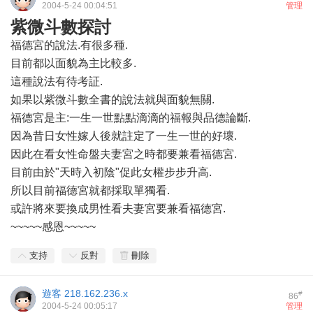
2004-5-24 00:04:51
管理
紫微斗數探討
福德宮的說法.有很多種.
目前都以面貌為主比較多.
這種說法有待考証.
如果以紫微斗數全書的說法就與面貌無關.
福德宮是主:一生一世點點滴滴的福報與品德論斷.
因為昔日女性嫁人後就註定了一生一世的好壞.
因此在看女性命盤夫妻宮之時都要兼看福德宮.
目前由於"天時入初陰"促此女權步步升高.
所以目前福德宮就都採取單獨看.
或許將來要換成男性看夫妻宮要兼看福德宮.
~~~~~感恩~~~~~
支持
反對
刪除
遊客
218.162.236.x
#
86
2004-5-24 00:05:17
管理