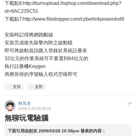
下載點6:http://burnupload.ihiphop.com/download.php?
id=6AC235C51
下載點7:http://www.filedropper.com/cyberlinkpowerdvd9
安裝時記得將網路斷線
安裝完成後先敲擊內附之啟動檔
即可將啟動資訊匯入登錄於系統註冊表
32位元的作業系統可不要選到64位元的
執行註冊機Keygen
再將所得的序號輸入程式空格即可
支持
反對
林見名
#
7
2009-3-30 00:48:59
無聊玩電驗腦
下面引用由
村
在
2009/03/28 10:58pm
發表的內容：