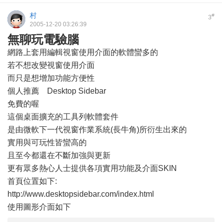
村
#
3
2005-12-20 03:26:39
無聊玩電驗腦
網路上套用編輯視窗使用介面的軟體蠻多的
若不想改變視窗使用介面
而只是想增加功能方便性
個人推薦 Desktop Sidebar
免費的喔
這個桌面擴充的工具列軟體套件
是由微軟下一代視窗作業系統(長牛角)所衍生出來的
實用與可玩性皆蠻高的
且至今都還在不斷加強與更新
更有眾多熱心人士提供各項實用功能及介面SKIN
首頁位置如下:
http://www.desktopsidebar.com/index.html
使用圖形介面如下