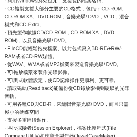
· 利用Windows的32位元，支援長的檔案名稱。
· CD複製支援大部分主要的CD格式，包]括︰CD-ROM、
CD-ROM XA、DVD-ROM，音樂光碟/ DVD，VCD，混合
模式和CD-Extra。
· 預先製作數據CD(CD-ROM，CD-ROM XA，DVD-
ROM)，以及音樂光碟/ DVD。
· FileCD能輕鬆拖曳檔案、以封包式寫入BD-RE/±RW/-
RAM或者CD-RW媒體。
· 從WAV、WMA或者MP3檔案來製造音樂光碟/ DVD。
· 可i拖放檔案來製作光碟影像。
· 可i調式軟體設定，使CD記錄操作更順利、更可靠。
· 讀取磁軌(Read track)能備份從CD錄放影機到硬碟的光碟
音軌。
· 可用各種CD與CD-R，來編輯音樂光碟/ DVD，而且只需
極小的硬碟空間
· 支援多重區段製作。
· 區段探險者(Session Explorer)，檔案比較程式(File
Compare Utility)和珠寶盒製作器(JewelCaseMaker)。