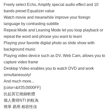
Freely select Echo, Amplify special audio effect and 10
bands preset Equalizer value
Watch movie and meanwhile improve your foreign
language by contrasting subtitle
Repeat Mode and Leaning Mode let you loop playback or
repeat the word and phrase you want to learn
Playing your favorite digital photo as slide show with
background music
Playing video device such as DV, Web Cam, allows you to
capture video frame
Desktop Video enables you to watch DVD and work
simultaneously!
And much more...
[color=&#35;0000FF]
比起其它燒錄軟體
個人覺得NTI 的較為
簡單 易用 相容性佳