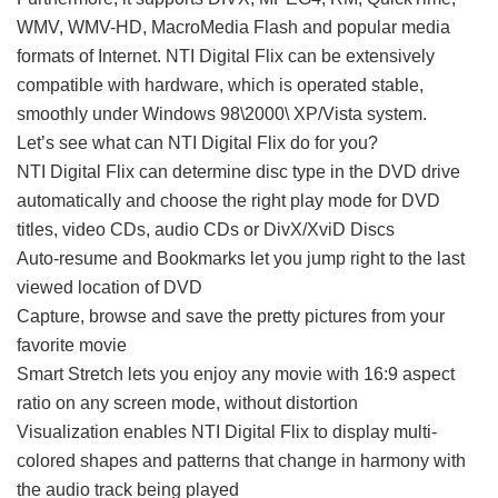
WMV, WMV-HD, MacroMedia Flash and popular media
formats of Internet. NTI Digital Flix can be extensively
compatible with hardware, which is operated stable,
smoothly under Windows 98\2000\ XP/Vista system.
Let’s see what can NTI Digital Flix do for you?
NTI Digital Flix can determine disc type in the DVD drive
automatically and choose the right play mode for DVD
titles, video CDs, audio CDs or DivX/XviD Discs
Auto-resume and Bookmarks let you jump right to the last
viewed location of DVD
Capture, browse and save the pretty pictures from your
favorite movie
Smart Stretch lets you enjoy any movie with 16:9 aspect
ratio on any screen mode, without distortion
Visualization enables NTI Digital Flix to display multi-
colored shapes and patterns that change in harmony with
the audio track being played