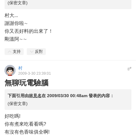
(保密文章)
村大...
謝謝你啦∼
你又丟好料的出來了！
剛溫阿∼∼
支持
反對
村
#
8
2009-3-30 23:39:01
無聊玩電驗腦
下面引用由
林見名
在
2009/03/30 00:48am
發表的內容：
(保密文章)
好吃嗎!
你有煮來吃看看嗎?
有沒有色香味俱全啊!