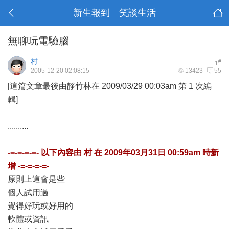
新生報到 笑談生活
無聊玩電驗腦
村
#
1
2005-12-20 02:08:15
13423
55
[這篇文章最後由靜竹林在 2009/03/29 00:03am 第 1 次編
輯]
..........
-=-=-=-=- 以下內容由
村
在
2009年03月31日 00:59am
時新
增 -=-=-=-=-
原則上這會是些
個人試用過
覺得好玩或好用的
軟體或資訊