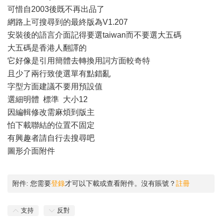
可惜自2003後既不再出品了
網路上可搜尋到的最終版為V1.207
安裝後的語言介面記得要選taiwan而不要選大五碼
大五碼是香港人翻譯的
它好像是引用簡體去轉換用詞方面較奇特
且少了兩行致使選單有點錯亂
字型方面建議不要用預設值
選細明體 標準 大小12
因編輯修改需麻煩到版主
怕下載聯結的位置不固定
有興趣者請自行去搜尋吧
圖形介面附件
附件:
您需要
登錄
才可以下載或查看附件。沒有賬號？
註冊
支持
反對