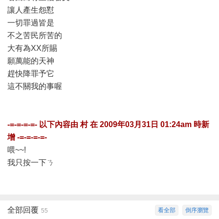
讓人產生怨懟
一切罪過皆是
不之苦民所苦的
大有為XX所賜
願萬能的天神
趕快降罪予它
這不關我的事喔
-=-=-=-=- 以下內容由
村
在
2009年03月31日 01:24am
時新
增 -=-=-=-=-
喂~~!
我只按一下ㄋ
全部回覆
看全部
倒序瀏覽
55