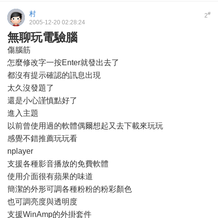
村
#
2
2005-12-20 02:28:24
無聊玩電驗腦
傷腦筋
怎麼修改字一按Enter就發出去了
都沒有提示確認的訊息出現
太久沒發題了
還是小心謹慎點好了
進入主題
以前曾使用過的軟體偶爾想起又去下載來玩玩
感覺不錯推薦玩玩看
nplayer
支援各種影音播放的免費軟體
使用介面很有蘋果的味道
簡潔的外形可調各種粉粉的粉彩顏色
也可調亮度與透明度
支援WinAmp的外掛套件