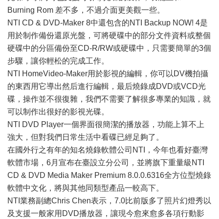
Burning Rom 差不多，不過介面更美觀一些。
NTI CD & DVD-Maker 8中還包含的NTI Backup NOW! 4是
用於制作備份還原光盤，可將硬碟中的部分文件資料或整個
硬碟中的分區備份至CD-R/RW或硬碟中，只需要簡單的3個
步驟，讓你輕松的完成工作。
NTI HomeVideo-Maker用於影視的編輯，你可以DV機拍攝
的東西用它導出然后進行編輯，最后燒錄成DVD或VCD光
碟，操作並不很復雜，我們不需要了解很多專業的知識，就
可以制作出很好的影視光碟。
NTI DVD Player一個界面很簡潔的播放器，功能上算不上
強大，但對我們日常生活中看碟已經足夠了。
在國外行之有年的知名燒錄軟體公司NTI，今年也看好臺灣
軟體市場，6月宣布在臺設立分公司，並將旗下重量級NTI
CD & DVD Media Maker Premium 8.0.0.6316全方位型燒錄
軟體中文化，將與其他同類型產品一較高下。
NTI業務副總Chris Chen表示，7.0比前版多了照片幻燈秀以
及支援一般家用DVD播放器，讓現今愈來愈多各項行動影