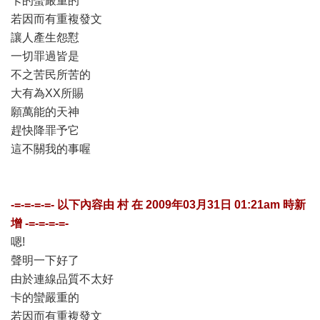
卡的蠻嚴重的
若因而有重複發文
讓人產生怨懟
一切罪過皆是
不之苦民所苦的
大有為XX所賜
願萬能的天神
趕快降罪予它
這不關我的事喔
-=-=-=-=- 以下內容由
村
在
2009年03月31日 01:21am
時新
增 -=-=-=-=-
嗯!
聲明一下好了
由於連線品質不太好
卡的蠻嚴重的
若因而有重複發文