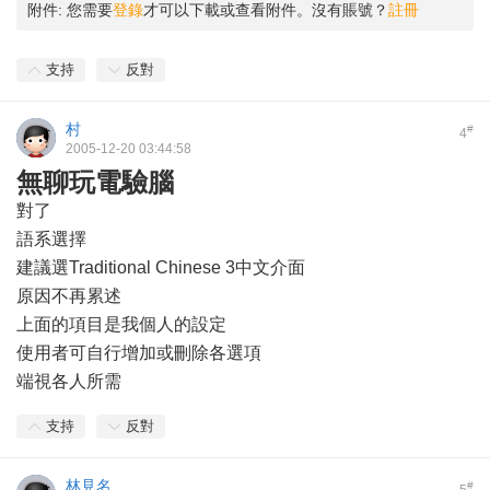
附件:
您需要
登錄
才可以下載或查看附件。沒有賬號？
註冊
支持
反對
村
#
4
2005-12-20 03:44:58
無聊玩電驗腦
對了
語系選擇
建議選Traditional Chinese 3中文介面
原因不再累述
上面的項目是我個人的設定
使用者可自行增加或刪除各選項
端視各人所需
支持
反對
林見名
#