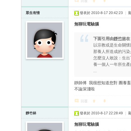
回覆
眾生有情
發表於 2010-8-17 20:42:23
|
無聊玩電驗腦
下面引用由
靜竹林
以宗教或是生命關懷
那養人所造成的污染
怎麼沒人敢說：生出
養一個人一年所生產
...
靜師傅 我很想知道您對 圈養畜
不論深淺啦
回覆
靜竹林
發表於 2010-8-17 22:28:49
|
無聊玩電驗腦