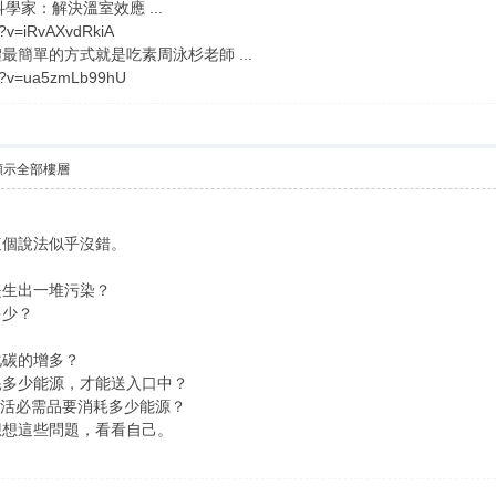
學家：解決溫室效應 ...
h?v=iRvAXvdRkiA
簡單的方式就是吃素周泳杉老師 ...
ch?v=ua5zmLb99hU
顯示全部樓層
這個說法似乎沒錯。
？
是生出一堆污染？
多少？
？
化碳的增多？
耗多少能源，才能送入口中？
生活必需品要消耗多少能源？
想想這些問題，看看自己。