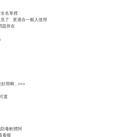
安全名單裡
意見了 更適合一般人使用
妳問題所在
碼
用啊...>>>
可選
他防毒軟體阿
看看喔