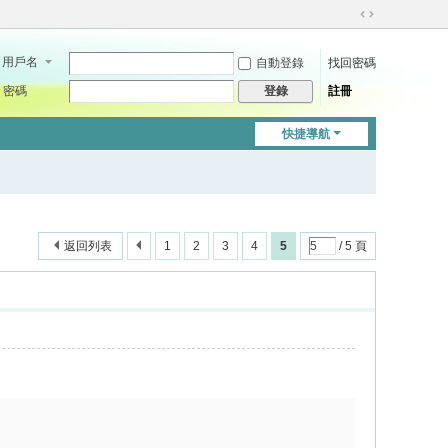
切
換
用戶名
自動登錄
找回密碼
到
寬
密碼
註冊
登錄
版
快捷導航
返回列表
1
2
3
4
5
/ 5 頁