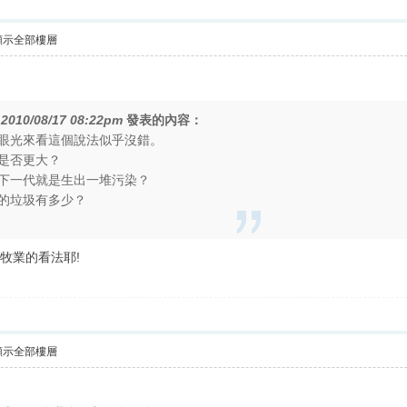
顯示全部樓層
在
2010/08/17 08:22pm
發表的內容：
眼光來看這個說法似乎沒錯。
是否更大？
下一代就是生出一堆污染？
的垃圾有多少？
牧業的看法耶!
顯示全部樓層