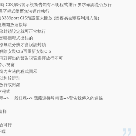
時 CIS彈出警示視窗告知有不明程式運行 要求確認是否放行
導至程式從而無法運作執行
3389port CIS預設值未開放 (因容易被駭客利用入侵)
規則開放連接埠
除封鎖設定就可正常執行
是哪個程式出錯的
瞭無法分辨才會誤設封鎖
除安裝CIS再重新安裝CIS
再對彈出的警告視窗選擇放行即可
警示視窗
窗內右邊的程式圖示
以利於辨別
放行或封鎖
主程式
-> 一般任務--> 隱藏連接埠精靈-->警告我傳入的連線
這樣
否可行
子喔