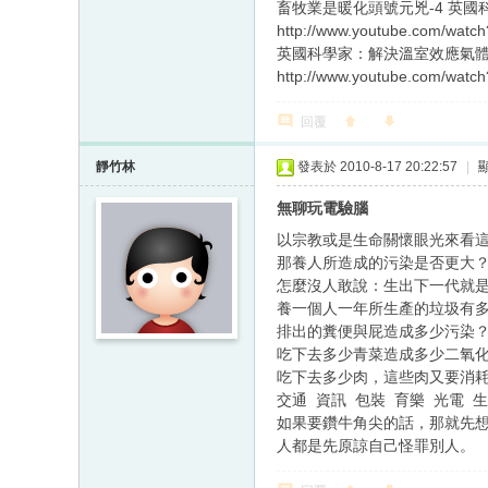
畜牧業是暖化頭號元兇-4 英國科
http://www.youtube.com/watc
英國科學家：解決溫室效應氣體最
http://www.youtube.com/wat
回覆
靜竹林
發表於 2010-8-17 20:22:57
|
無聊玩電驗腦
以宗教或是生命關懷眼光來看
那養人所造成的污染是否更大
怎麼沒人敢說：生出下一代就
養一個人一年所生產的垃圾有
排出的糞便與屁造成多少污染
吃下去多少青菜造成多少二氧
吃下去多少肉，這些肉又要消
交通 資訊 包裝 育樂 光電 
如果要鑽牛角尖的話，那就先
人都是先原諒自己怪罪別人。