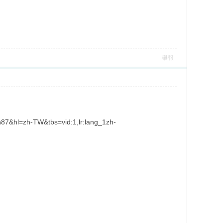
舉報
l=zh-TW&tbs=vid:1,lr:lang_1zh-