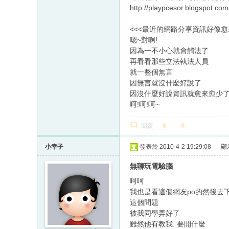
http://playpcesor.blogspot.co
<<<最近的網路分享資訊好像愈來
嗯~對啊!
因為一不小心就會觸法了
再看看那些立法執法人員
就一整個無言
因無言就沒什麼好說了
因沒什麼好說資訊就愈來愈少
呵!呵!呵~
回覆
小幸子
發表於 2010-4-2 19:29:08
|
顯
無聊玩電驗腦
呵呵
我也是看這個網友po的然後去
這個問題
被我同學弄好了
雖然他有教我. 要開什麼