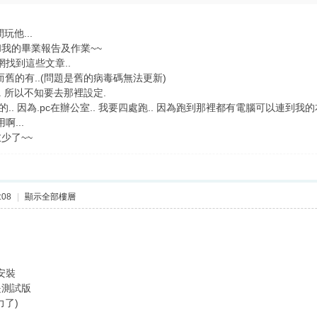
玩他...
我的畢業報告及作業~~
網找到這些文章..
 而舊的有..(問題是舊的病毒碼無法更新)
.. 所以不知要去那裡設定.
.. 因為.pc在辦公室.. 我要四處跑.. 因為跑到那裡都有電腦可以連到我的
啊...
少了~~
:08
|
顯示全部樓層
安裝
是測試版
力了)