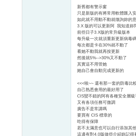
新舊都有警示窗
只是新版的有將常用軟體匯入
如此就不用動不動就徵詢妳的
3.X 版的可以更新阿 我知道
前些日子3.X版的常升級版本
每升級一次就須重新更新病毒
每次都是卡在30%就不動了
看她不動我就再按更新
然後就5%-->30%又不動了
其實這不用管她
她自己會自動完成更新的
<<<唉~~ 還有那一套的防毒比較好
自己熟悉會用的最好用了
CIS蠻不錯的阿有各種安全層級
又有各項任務可微調
廣告不是常講嗎
要買有 CIS 標章的
吃得有保障
若不太滿意也可以自行添加其
這邊有對4.0版做些介紹妳記得