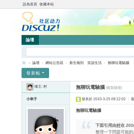
設為首頁
收藏本站
論壇
»
論壇
›
網站公告區
›
新生報到 笑談生活
›
無聊玩電驗腦
靜
發新帖
竹
樓主:
村
無聊玩電驗腦
[複製鏈接]
林
心
小幸子
發表於 2010-3-25 09:12:02
|
靈
無聊玩電驗腦
網
站
下面引用由
村
在
201
整理一下問題可能的