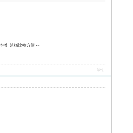
本機. 這樣比較方便~~
舉報