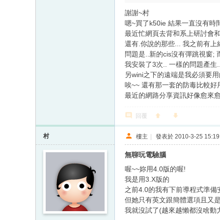
謝謝~村
嗯~買了k50ie 結果一直沒有時間
最近忙網頁去背和系上研討會和
還有.你說的那些... 我之前有上
問題是..新的cis沒有彈跳視窗;
我安裝了3次.. 一樣的問題產生
另wini之下的遠端是我必須要用的
唉~~ 還有那一套的防毒比較好用
最近的網路分享資訊好像愈來愈
回覆
村
樓主
|
發表於 2010-3-25 15:19
無聊玩電驗腦
喔~~妳用4.0版的喔!
我是用3.X版的
之前4.0的我有下前導程式準備
但她只有英文跟簡體選項且又
我就沒試了(越來越懶都沒啥動