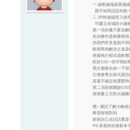
一.啟動遠端桌面連線
因不知而誤設封鎖 
二.XP的遠端登入使用
可建立全域防火牆
第一項好像只要去解
先決條件是妳要曉得
但我們常常是因不明
較簡單的解決之道是解
然後執行程式或軟體
對於CIS一些不明的
我大都會先按一下視
它便會秀出程式資訊
若還不確定就選暫時
第二項妳就開啟CIS
按視窗上方防火牆圖示-
嗯~ 嘗試了解大略就
希望有猜對到
妳就自己去試試看是
PS:恭喜終於換新本