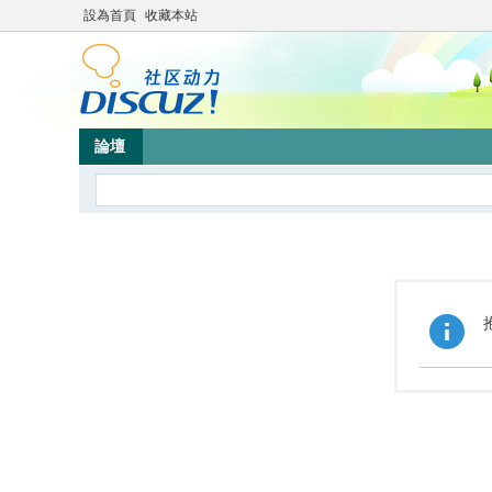
設為首頁
收藏本站
論壇