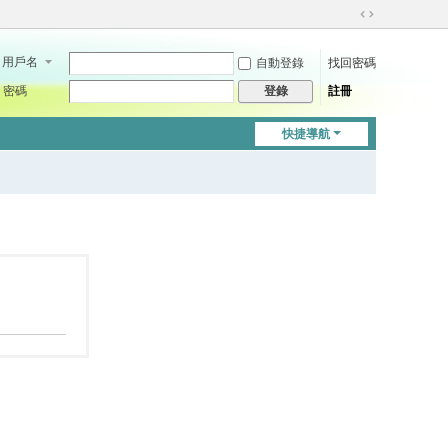
切
換
用戶名
自動登錄
找回密碼
到
寬
密碼
註冊
登錄
版
快捷導航