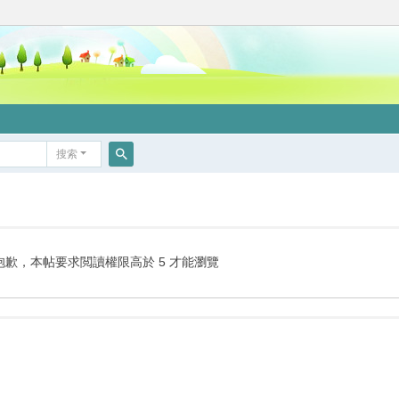
搜索
搜
索
抱歉，本帖要求閲讀權限高於 5 才能瀏覽