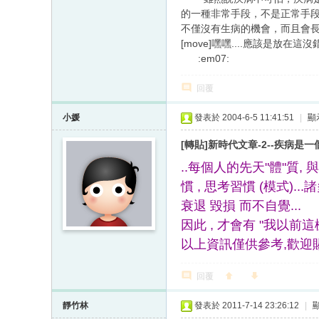
的一種非常手段，不是正常手
不僅沒有生病的機會，而且會
[move]嘿嘿....應該是放在這
:em07:
回覆
小媛
發表於 2004-6-5 11:41:51
|
顯
[轉貼]新時代文章-2--疾病是
..每個人的先天"體"質, 
慣 , 思考習慣 (模式).
衰退 毀損 而不自覺...
因此 , 才會有 "我以前這樣
以上資訊僅供參考,歡迎賜教
回覆
靜竹林
發表於 2011-7-14 23:26:12
|