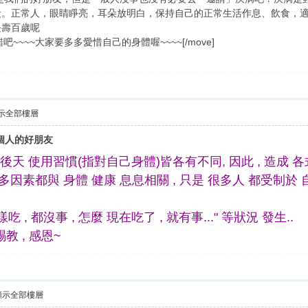
段。正常人，眼睛睜亮，耳朵放明白，保持自己的正常生活作息、飲食，
長壽百歲呢
沒錯吧~~~~大家要多多愛惜自己的身體喔~~~~[/move]
示全部樓層
一個人的好朋友
與後天 使用習慣(指對自己身體)皆各有不同, 因此 , 造成 各式各
..諸多因素都與 身體 健康 息息相關 , 只是 很多人 都受制於
吃 , 都沒事 , 怎麼 現在吃了 , 就有事..." 等狀況 發生..
 , 感恩~
顯示全部樓層