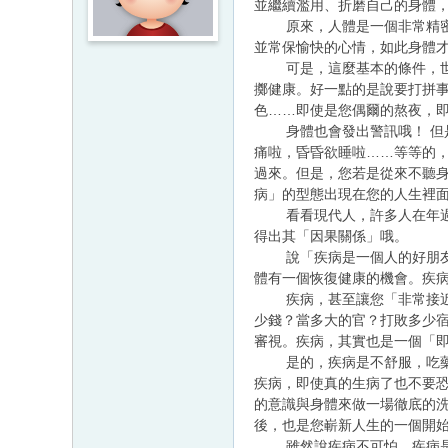
並繼續濫用、折磨自己的身體
原來，人體是一個非常精密、
並常保愉快的心情，如此身體
可是，這麼基本的條件，世人
擲健康。好一點的是說要打拼
色……即使是您偶爾的熬夜，
身體也會發出警訊哦！ 但是
痛啦，昏昏欲睡啦……等等的
過來。但是，您若是從來不聽
病」的型態出現在您的人生裡
看看現代人，許多人在年過35
得出其「因果關係」哦。
說「疾病是一個人的好朋友」
體有一個恢復健康的機會。疾
疾病，甚至讓您「非常接近死
少錢？當多大的官？打敗多少
審視。疾病，其實也是一個「
是的，疾病是不舒服，吃藥、
疾病，即使真的生病了也不要
的意識與身體來做一場徹底的
後，也是您嶄新人生的一個開
雖然說疾病不可怕，疾病是我