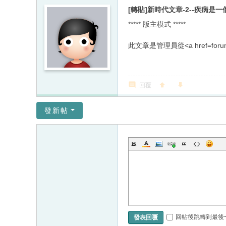
[轉貼]新時代文章-2--疾病是
***** 版主模式 *****
此文章是管理員從<a href=for
回覆
發新帖
回帖後跳轉到最後
發表回覆