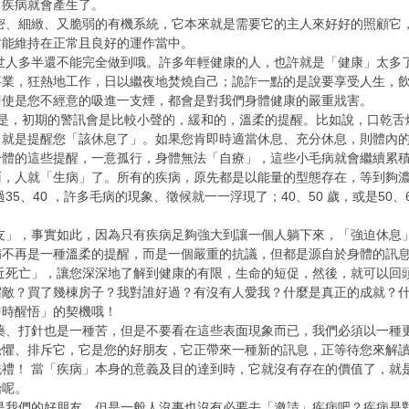
，疾病就會產生了。
細緻、又脆弱的有機系統，它本來就是需要它的主人來好好的照顧它，
才能維持在正常且良好的運作當中。
多半還不能完全做到哦。許多年輕健康的人，也許就是「健康」太多了
事業，狂熱地工作，日以繼夜地焚燒自己；詭詐一點的是說要享受人生，
即使是您不經意的吸進一支煙，都會是對我們身體健康的嚴重戕害。
，初期的警訊會是比較小聲的，緩和的，溫柔的提醒。比如說，口乾舌
，就是提醒您「該休息了」。如果您肯即時適當休息、充分休息，則體內
身體的這些提醒，一意孤行，身體無法「自療」，這些小毛病就會繼續累
面，人就「生病」了。所有的疾病，原先都是以能量的型態存在，等到夠
、40 ，許多毛病的現象、徵候就一一浮現了；40、50 歲，或是50、
，事實如此，因為只有疾病足夠強大到讓一個人躺下來，「強迫休息」
病不再是一種溫柔的提醒，而是一個嚴重的抗議，但都是源自於身體的訊
亡」，讓您深深地了解到健康的有限，生命的短促，然後，就可以回頭
宿敵？買了幾棟房子？我對誰好過？有沒有人愛我？什麼是真正的成就？
即時醒悟」的契機哦！
打針也是一種苦，但是不要看在這些表面現象而已，我們必須以一種更
恐懼、排斥它，它是您的好朋友，它正帶來一種新的訊息，正等待您來解
洗禮！ 當「疾病」本身的意義及目的達到時，它就沒有存在的價值了，就
始呢。
們的好朋友，但是一般人沒事也沒有必要去「邀請」疾病吧？疾病是對