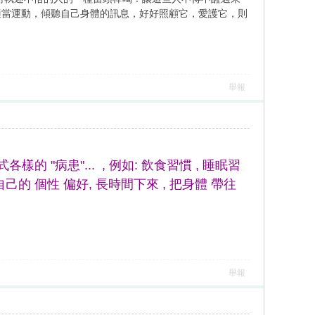
適當運動，傾聽自己身體的訊息，好好照顧它，愛護它，則
舉報
樣的 "病患"... , 例如: 飲食習慣 , 睡眠習
 自己的 個性 偏好, 長時間下來 , 把身體 帶往
舉報