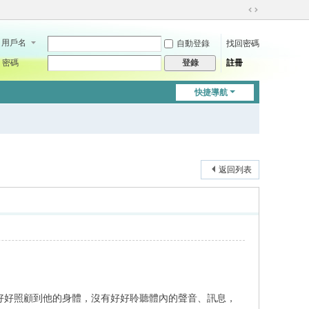
切
換
用戶名
自動登錄
找回密碼
到
寬
密碼
註冊
登錄
版
快捷導航
返回列表
好照顧到他的身體，沒有好好聆聽體內的聲音、訊息，