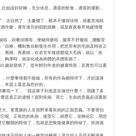
比如說好好睡，充分休息，適當的飲食，適當的運動，
、太自然了、太廉價了，根本不懂得珍惜，就蓄意地耗
飲酒作樂，通宵達旦的唱歌跳舞，或是夜夜春宵地縱情聲
燥啦，頭暈頭痛啦，便秘痔瘡啦，腸胃不舒服啦，腰酸背
的「自療」機制會自動發生作用，把您所有的毛病及時改正
積、累積、再累積，在若甘年後就變成大毛病，就以「疾
濃、夠厚時，就深化成為肉體的具體疾病了。
60 歲就發病了。從年輕到年老的健康情形，其實也可以看
，什麼事情都不能做，所有的作為都得停下，才好讓身
息，本質上還是為您好的。
審視一下，「我這輩子到底是在做些什麼？」我賺了多
什麼是真正的遺憾？面對疾病、死亡，生命的意義必須重新
大、更寬廣的人生視野來看疾病的正面意義。不要害怕
讀它呢。正視您的疾病，接受它，經歷它，並轉化它，用您
是它離開的時候了，也就是您恢復健康的時候了。疾病過
執迷不悟的人的一種當頭棒喝！讓這些人不得不醒過來