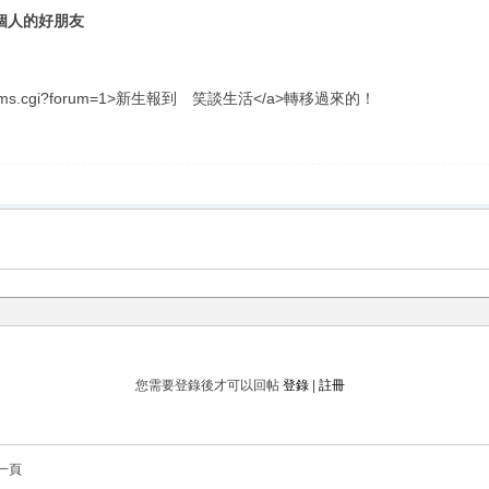
一個人的好朋友
ums.cgi?forum=1>新生報到 笑談生活</a>轉移過來的！
您需要登錄後才可以回帖
登錄
|
註冊
一頁