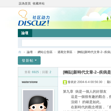
設為首頁
收藏本站
論壇
»
論壇
›
網站公告區
›
過期文章區
›
[轉貼]新時代文章-2--疾病
靜
發新帖
竹
[轉貼]新時代文章-2--疾
查看:
6925
|
回覆:
2
林
心
waterstone
發表於 2004-6-4 00:56:30
|
顯
靈
第九章 病是一個人的好朋友
網
這是一個很有趣的觀念，疾病
沒錯！ 的確是如此。
站
在新時代的觀念裡面，「疾病