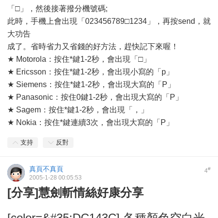
「□」，然後接著撥分機號碼;
此時，手機上會出現「023456789□1234」，再按send，就
大功告
成了。省時省力又省錢的好方法，趕快記下來喔！
★ Motorola：按住*鍵1-2秒，會出現「□」
★ Ericsson：按住*鍵1-2秒，會出現小寫的「p」
★ Siemens：按住*鍵1-2秒，會出現大寫的「P」
★ Panasonic：按住0鍵1-2秒，會出現大寫的「P」
★ Sagem：按住*鍵1-2秒，會出現「，」
★ Nokia：按住*鍵連續3次，會出現大寫的「P」
支持
反對
真頁不真頁
#
4
2005-1-28 00:05:53
[分享]慧劍斬情絲好康分享
[color=&#35;DC143C] 各種顏色空白光