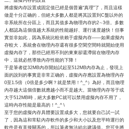
二、虛擬內存的設置
將虛擬內存設置成固定值已經是個普遍“真理”了，而且這樣
做是十分正确的，但絕大多數人都是將其設置到C盤以外的
非系統所在分區上，而且其值多為物理內存的2∼3倍。多數
人都認為這個值越大系統的性能越好、運行速度越快！但事
實並非如此，因為系統比較依賴于虛擬內存——如果虛擬內
存較大，系統會在物理內存還有很多空閑空間時就開始使用
虛擬內存了，那些已經用不到的東東卻還滯留在物理內存
中，這就必然導致內存性能的下降！
于是筆者從32MB內存開始試起至512MB內存為止，發現上
面的說到的事實是非常正确的，虛擬內存應設置為物理內存
0至1.5倍（0倍是多少啊？就是禁用！^_^）為好，而且物理
內存越大這個倍數就應越小而不是越大。當物理內存等于或
大于512MB時，絕大多數PC就可以禁用虛擬內存不用了，
這時內存性能是最高的！^_^ \
至于您的虛擬內存具體要設置成多大，您就要自己試一試
了，因為這和常駐內存軟件的多少和大小以及您平時運行的
軟件是有直接關系的，所以筆者無法給出建議值。您可先將