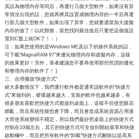
其設為物理內存等同后，再運行几個大型軟件，如果沒有异
常情況出現的話，您就再將其設置成物理內存的一半后再運
行那几個大型軟件，如果出現了异常，您就要適當加大虛擬
內存的值了！以此類推，當您找到最佳值后只要把這個值設
置到C盤上就OK了！：）
注：如果您使用的是Windows ME及以下的操作系統的話，
可下載“MagnaRAM 97”來優化物理內存和虛擬內存，這樣
的效果更好！另外，筆者建議您不要再使用那些所謂的優化
和整理內存的軟件了！ }
三、合理擺放“快捷方式”
絕大多數情況下，我們運行軟件都是通常該軟件的“快捷方
式”來做到的，硬碟越來越大，安裝的軟件也越來越多，有
很多朋友喜歡把快捷方式都放到桌面上，這樣不但使您眼花
繚亂，而且系統性能也會下降，而且會造成系統資源占用過
大而使系統變得不穩定，所以我們最好把桌面上的快捷方式
控制在10個左右，其它的快捷方式可全放到開始菜單和快捷
啟動欄中，而且把所有軟件的“卸載”快捷方式刪除以提高系