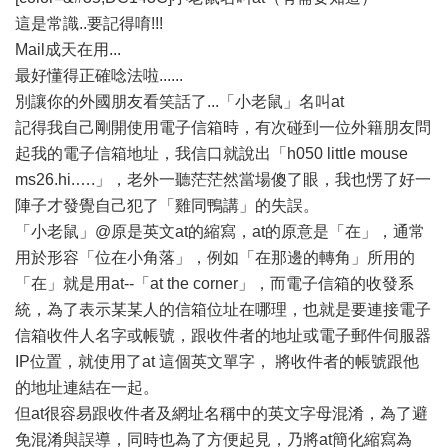
這是常識..要記得唷!!!
Mail成天在用...
最好懂得正確唸法啦......
別讓你的外國朋友看笑話了...「小老鼠」名叫at
記得我自己剛開使用電子信箱時，有次碰到一位外籍朋友問
起我的電子信箱地址，我信口就說出「h050 little mouse
ms26.hi.….」，老外一聽茫茫然當場傻了眼，我也愣了好一
陣子才發覺自己犯了「雞同鴨講」的失誤。
「小老鼠」@原是英文at的縮寫，at的原意是「在」，通常
用於形容「位在小角落」，例如「在那邊的轉角」所用的
「在」就是用at--「at the corner」，而電子信箱的收發系
統，為了表示某某人的信箱位址在哪理，也就是要連接電子
信箱收件人名字或帳號，跟收件者的地址或電子郵件伺服器
IP位置，就使用了at 這個英文單字， 將收件者的帳號跟他
的地址連結在一起。
但at很容易跟收件者及網址名稱中的英文字母混淆，為了避
免混淆與誤導，同時也為了方便起見，乃將at簡化縮寫為