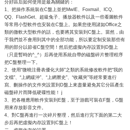
分好區后如何使用是最為關鍵的：
1、把操作系統裝在C盤上並把MwIE、Foxmail、ICQ、
QQ、FlashGet、超級兔子、播放器軟件以及一些看圖軟件
等常用小型軟件也安裝在C盤上。如果您使用諸如Office之
類的微軟大型軟件的話，也要將其安裝到C盤上。當然，由
于我們並不會用到其中的全部功能，所以要定制安裝那些有
用的部分以節省C盤空間！然后把虛擬內存設置到D盤上
（只是暫時的^_^）后再使用系統自帶的磁盤碎片整理程序
把C盤整理一下。
2、使用“微曉注冊表優化大師”之類的系統修改軟件把“我的
文檔”、“上網緩沖”、“上網曆史”、“收藏夾”等經常要進行
寫、刪操作的文件夾設置到D盤上來盡量避免其它分區產生
磁盤碎片而降低硬碟性能！ j
3、把各種應用軟件安裝到E盤，至于游戲可裝在F盤，G盤
用來存放影音文件。
4、對C盤再進行一次碎片整理，然后進行完下面的第二大
步后再把虛擬內存設置到C盤上！