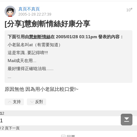
真頁不真頁
#
10
2005-1-28 22:27:39
[分享]慧劍斬情絲好康分享
下面引用由
慧劍斬情絲
在
2005/01/28 03:11pm
發表的內容：
小老鼠名叫at（有需要知道）
這是常識..要記得唷!!!
Mail成天在用...
最好懂得正確唸法啦......
...
原因無他 因為用小老鼠比較口愛!~
支持
反對
1
2
/ 2 頁
下一頁