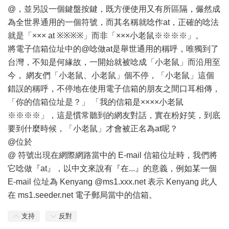
@，並另設一個鍵盤按鍵，既方便使用又有所區隔，儼然成
為全世界通用的一個符號，而其名稱就唸作at，正確的唸法
就是「××× at ※※※※」而非「×××小老鼠※※※※」。
將電子信箱位址中的@唸做at是舉世通用的稱呼，唯獨到了
台灣，不知是何緣故，一開始就被唸成「小老鼠」而沿用至
今， 網友們「小老鼠、小老鼠」個不停，「小老鼠」這個
錯誤的稱呼，不停地在使用電子信箱的朋友之間口耳相傳，
「你的信箱位址是？」 「我的信箱是××××小老鼠
※※※※」，這是慣常聽到的網友對話，實在粉好笑，到底
要到什麼時候，「小老鼠」才會被正名為at呢？
@位於
@ 符號出現在網際網路當中的 E-mail 信箱位址時，我們將
它唸做『at』，以中文來說有『在...』的意義，例如某一個
E-mail 位址為 Kenyang @ms1.xxx.net 表示 Kenyang 此人
在 ms1.seeder.net 電子郵局當中的信箱。
支持
反對