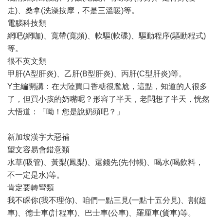
走)、桑拿(洗澡按摩，不是三溫暖)等。
電腦科技類
網吧(網咖)、寬帶(寬頻)、軟驅(軟碟)、驅動程序(驅動程式)
等。
很不英文類
甲肝(A型肝炎)、乙肝(B型肝炎)、丙肝(C型肝炎)等。
Y主編開講：在大陸買口香糖很尷尬，這點，知道的人很多
了，但買小孩的奶嘴呢？形容了半天，老闆想了半天，恍然
大悟道：「呦！您是說奶頭吧？」
新加坡漢字大惡補
望文容易會錯意類
水草(吸管)、黃梨(鳳梨)、還錢先(先付帳)、喝水(喝飲料，
不一定是水)等。
肯定要轉彎類
我不睬你(我不理你)、咱們一點三見(一點十五分見)、割(超
車)、德士車(計程車)、巴士車(公車)、羅厘車(貨車)等。