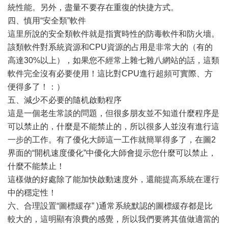
統性能。另外，盡量不要存在重復的快捷方式。
四、慎用“安全類”軟件
這里所說的安全類軟件就是指實時性的防毒軟件和防火墻。
該類軟件對系統資源和CPU資源的占用是非常大的（有的
高達30%以上），如果您不經常上雜七雜八網站的話，這類
軟件完全沒有必要使用！這比對CPU進行超頻可實際、方
便得多了！：）
五、減少不必要的隨机啟動程序
這是一個老生常談的問題，但很多朋友並不知道什麼程序是
可以禁止的，什麼是不能禁止的，所以很多人並沒有進行這
一步的工作。有了優化大師這一工作就簡單得多了，在圖2
界面的“開机速度優化”中優化大師會提示您什麼可以禁止，
什麼不能禁止！
這樣做的好處除了能加快啟動速度外，還能提高系統在運行
中的穩定性！
六、合理設置“圖標緩存” )通常系統默認的圖標緩存都是比
較大的，這明顯有浪費的感覺，所以我們要將其值做適當的