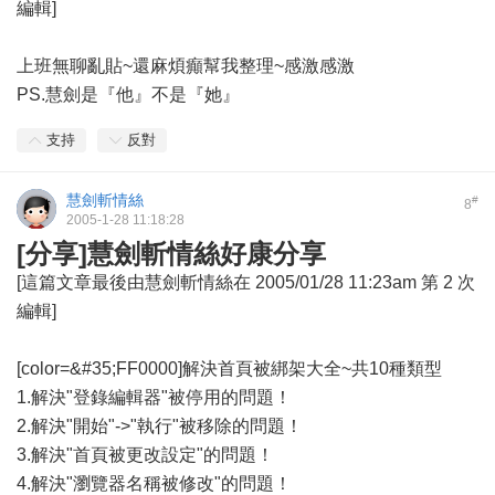
編輯]
上班無聊亂貼~還麻煩癲幫我整理~感激感激
PS.慧劍是『他』不是『她』
支持
反對
慧劍斬情絲
#
8
2005-1-28 11:18:28
[分享]慧劍斬情絲好康分享
[這篇文章最後由慧劍斬情絲在 2005/01/28 11:23am 第 2 次
編輯]
[color=&#35;FF0000]解決首頁被綁架大全~共10種類型
1.解決"登錄編輯器"被停用的問題！
2.解決"開始"->"執行"被移除的問題！
3.解決"首頁被更改設定"的問題！
4.解決"瀏覽器名稱被修改"的問題！