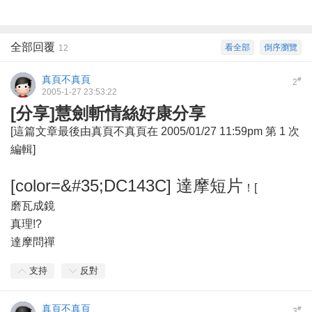
全部回覆
看全部
倒序瀏覽
12
真頁不真頁
#
2
2005-1-27 23:53:22
[分享]慧劍斬情絲好康分享
[這篇文章最後由真頁不真頁在 2005/01/27 11:59pm 第 1 次
編輯]
[color=&#35;DC143C] 達摩短片
！[
磨瓦成鏡
真理!?
達摩問禪
支持
反對
真頁不真頁
#
3