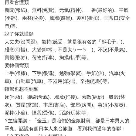
再看會懂類
新聞(報紙)、無料(免費)、元氣(精神)、一番(最好的)、平氣
(平靜)、兩替(兌換)、風邪(感冒)、割引(折扣)、非常口(安全
門)等。
說了你就懂類
大丈夫(沒問題)、氣持(感受，就是很有名的「起毛子」)、
殘念(可惜)、大變(非常，不是大ㄅ一ㄢ、)、不況(不景氣)、
寶籤(彩券)、荷物(行李)、掏摸(扒手)等。
要轉個彎類
上手(很棒)、下手(很遜)、勉強(學習)、手紙(信)、汽車(火
車)、自動車(汽車)、不器用(笨拙)、辛抱(忍耐)等。
轉彎也想不到類
床(地板)、御袋(母親)、邪魔(打擾)、素敵(絕妙)、吸殼(菸
灰)、質屋(當舖)、本屋(書店)、部屋(房間)、急須(小茶壺)、
泥棒(小偷)、怪我(受傷)、冗談(玩笑)等。
Y主編開講：「金玉」是咱們的金銀財寶，卻是日本男人的
睪丸。話說有個日本人來台旅遊，看到我們過年的春聯：