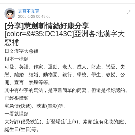
真頁不真頁
#
5
2005-1-28 00:49:05
[分享]慧劍斬情絲好康分享
[color=&#35;DC143C]亞洲各地漢字大
惡補
日文漢字大惡補
根本一樣類
可愛、英語、作家、運動、老人、成人、財產、戀愛、失
戀、離婚、結婚、動物園、銀行、學校、學生、教授、公
開、宣言、禁煙等等。
其中有些字的寫法，是筆畫簡單的簡寫，但還是很好認的。
已經很懂類
宅急便(快遞)、映畫(電影)等。
一看就懂類
大好評(很受歡迎)、新登場(新上市)、素顏(沒有化妝的臉)、
誕生日(生日)等。