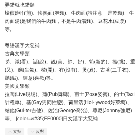
弄錯就吃錯類
蠔煎(蚵仔煎)、快熟面(泡麵)、牛肉面(請注意：是乾麵)、牛
肉面湯(是我們的牛肉麵，不是牛肉湯麵)、豆花水(豆漿)
等。
粵語漢字大惡補
古典文學類
睇、識(看)、話(說)、靚(美、帥、好)、筍(新的)、搵(挑)、重
(又)、嬲(生氣)、楂(開)、冇(沒有)、煲(煮)、古著(二手衣)、
黐(黏)、鍾意(喜歡)等。
美國文學類
拉闊(Live現場)、蒲(Pub舞廳)、甫士(Pose姿勢)、的士(Taxi
計程車)、基(Gay男同性戀)、荷里活(Hol-lywood好萊塢)、
結他(Gui-ter吉他)、佐治(George喬治)、尊尼(Johnny強尼)
等。 [color=&#35;FF0000]日文漢字大惡補
支持
反對