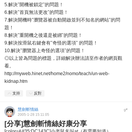
5.解決"開機被鎖定"的問題！
6.解決"首頁無法更改"的問題！
7.解決開機時"瀏覽器被自動開啟並到不知名的網站"的問
題！
8.解決"重開機之後還是被綁"的問題！
9.解決按滑鼠右鍵會有"奇怪的選項" 的問題！
10.解決"瀏覽器上奇怪的選項"的問題！
◎以上皆為問題的標題，詳細解決辦法請至作者的網頁觀
看。
http://myweb.hinet.net/home2/nomo/teach/un-web-
kidnap.htm
支持
反對
慧劍斬情絲
#
9
2005-1-28 15:11:05
[分享]慧劍斬情絲好康分享
[color=&#35;DC143C]小老鼠名叫at（有需要知道）