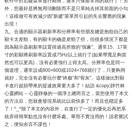
軟件中對右鍵菜單進行精簡，通常只保留常用的就行了！另
外，您最好是將無用項刪除而不是只單純去掉其前面的小勾
！這樣做可有效減少因“新建”菜單而引起的失去響應的現象
出現！
九、合適的顯示器刷新率和分辨率有些朋友總是抱怨自己的
顯卡太差勁，有的顯卡的确是差勁了些，但很多情況下都是
因為顯示器刷新率設置得過高所致的“假象”。通常15、17英
寸的彩顯將刷新率設置成75Hz以上就行了(如果帶寬足夠當
然也可以更高)，沒有必要強行上得太高。分辨率也是同一
個道理，通常設成800×600或1024×768就行了，只要夠用
就好，完全沒有必要玩什麼“終极”和“骨灰”。這樣做比對顯
卡進行超頻帶來的提速效果要大多了！結語 &copy;靜竹林
心靈網站 -- 心靈靜修的一個淨土總而言之，當您使用了本文
的方法后，您就會發現系統比以前快多了！而且也穩定多
了！^_^除了本文的內容外，在進行了一定的優化后再把系
統弄得簡單點也沒有什麼坏處。華而不實沒用的！請君嘗試
之，便知余言不謬也！