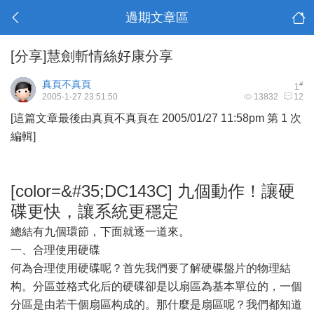
過期文章區
[分享]慧劍斬情絲好康分享
真頁不真頁
#
1
2005-1-27 23:51:50
13832
12
[這篇文章最後由真頁不真頁在 2005/01/27 11:58pm 第 1 次
編輯]
[color=&#35;DC143C] 九個動作！讓硬
碟更快，讓系統更穩定
總結有九個環節，下面就逐一道來。
一、合理使用硬碟
何為合理使用硬碟呢？首先我們要了解硬碟盤片的物理結
构。分區並格式化后的硬碟卻是以扇區為基本單位的，一個
分區是由若干個扇區构成的。那什麼是扇區呢？我們都知道