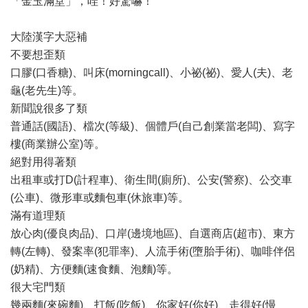
「金玉滿堂」，哇！好驚嚇！
大陸漢字大惡補
不要想歪類
口膠(口香糖)、叫床(morningcall)、小祕(祕)、愛人(夫)、老
龜(老先生)等。
新聞說很多了類
普通話(國語)、檔次(等級)、個體戶(自己創業當老闆)、寫字
樓(商業辦公室)等。
絕對用得著類
出租車或打D(計程車)、衛生間(廁所)、公安(警察)、公交車
(公車)、微形車或麵包車(休旅車)等。
滿有道理類
放心肉(優良肉品)、口岸(邊境地區)、自選商店(超市)、東方
轉(左轉)、發案率(犯罪率)、人流手術(墮胎手術)、咖啡伴侶
(奶精)、方便麵(速食麵、泡麵)等。
很大宅門類
幾兩麵(來碗麵)、打飯(吃飯)、你家好(你好)、走得好(慢