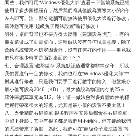
調整，我們可用“Windows優化大師”查看一下當前系統已經
使用了多少圖標緩存，然后我們將其值設為實際大小的2倍
左右即可。注：部分電腦可能無法使用優化大師進行修改，
這時您可使用“超級兔子魔法設置”進行修改！
另外，桌面背景也不要弄得太復雜（建議設為“無”），有的
朋友還做成了動畫桌面，這種做法沒有任何現實意義，除了
會給系統帶來不穩定因素外，沒有任何好的作用——畢竟我
們只有很少時間是面對桌面的！^_^
七、合理設置“磁盤緩存”系統默認值通常都非常保守，所以
我們要進行一定的修改，我們也可在“Windows優化大師”中
對其進行修改，只是我們要手工進行數字的輸入，磁盤緩存
最小值可設為2048（KB），最大值設為物理內存的25％，
緩沖區讀寫單元為512。注：這一做法會對多媒體軟件的穩
定運行帶來很大的好處，尤其是最小值的設置不要太低！
八、盡量精簡右鍵菜單 很多程序在安裝后都會在右鍵菜單
中留下身影，其中有很多都是我們用不到的，但其卻給我們
的系統帶來了負擔。為此，我們可在“超級兔子魔法設置”等