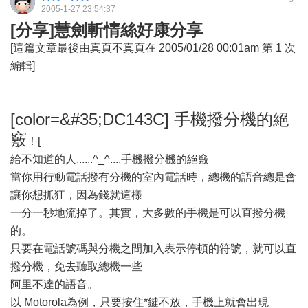
2005-1-27 23:54:37
[分享]慧劍斬情絲好康分享
[這篇文章最後由真頁不真頁在 2005/01/28 00:01am 第 1 次
編輯]
[color=&#35;DC143C] 手機撥分機的絕
竅
！[
給不知道的人......^_^....手機撥分機的絕竅
當你用行動電話撥有分機的室內電話時，總機的語音總是會
讓你想抓狂，因為錢就這樣
一分一秒地流掉了。其實，大多數的手機是可以直撥分機
的。
只要在電話號碼與分機之間加入表示停頓的符號，就可以直
撥分機，免去聽取總機一些
阿里不達的語音。
以 Motorola為例，只要按住*鍵不放，手機上就會出現