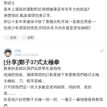
育碩士
基本上適當的運動對於身體健康是有非常大的助益!!
身體強壯,氣血循環也會正常,
所以十多年來健保卡除了看幾次蛀牙就一直都沒用過~~
也很少有感冒的情形,到現在冬天內衣還是穿短袖呢!!
支持
反對
小白
#
4
2006-1-9 21:50:32
[分享]鄭子37式太極拳
教拳的老師比我們這群學生還熱情
他滿腔熱血、滿懷期望的計劃著接下來要教我們楊式太極、
太極劍、刀、棍等器械...
只可惜我們這一班大多數是老弱婦孺，弱的弱、老的
老.........
於是他只好把鄭子太極一招一招、一遍又一遍地慢慢再教我
們