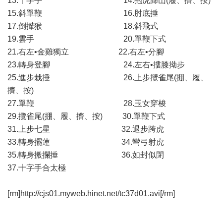
13.十字手 14.抱虎歸山(履、擠、按)
15.斜單鞭 16.肘底捶
17.倒攆猴 18.斜飛式
19.雲手 20.單鞭下式
21.右左•金雞獨立 22.右左•分腳
23.轉身登腳 24.左右•摟膝拗步
25.進步栽捶 26.上步攬雀尾(掤、履、
擠、按)
27.單鞭 28.玉女穿梭
29.攬雀尾(掤、履、擠、按) 30.單鞭下式
31.上步七星 32.退步跨虎
33.轉身擺蓮 34.彎弓射虎
35.轉身搬攔捶 36.如封似閉
37.十字手合太極
[rm]http://cjs01.myweb.hinet.net/tc37d01.avi[/rm]