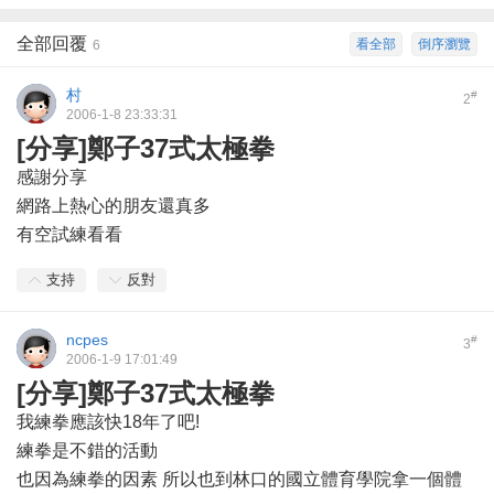
全部回覆
看全部
倒序瀏覽
6
村
#
2
2006-1-8 23:33:31
[分享]鄭子37式太極拳
感謝分享
網路上熱心的朋友還真多
有空試練看看
支持
反對
ncpes
#
3
2006-1-9 17:01:49
[分享]鄭子37式太極拳
我練拳應該快18年了吧!
練拳是不錯的活動
也因為練拳的因素 所以也到林口的國立體育學院拿一個體