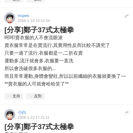
ncpes
#
6
2006-1-10 10:24:34
[分享]鄭子37式太極拳
呵呵!賣衣服的人不會流眼淚
賣衣服常常是在賣流行,其實用性反而比較不講究了
只要一過了流行,衣服都是一,二折在賣
運動多,流汗就會多,衣服要一直洗
所以會洗破很多衣服的...
而且常常運動,身體會變壯,所以以前纖細的衣服就要換了~~
**賣衣服的人可就會哈哈笑了**
支持
反對
小白
#
7
2006-1-22 17:31:11
[分享]鄭子37式太極拳