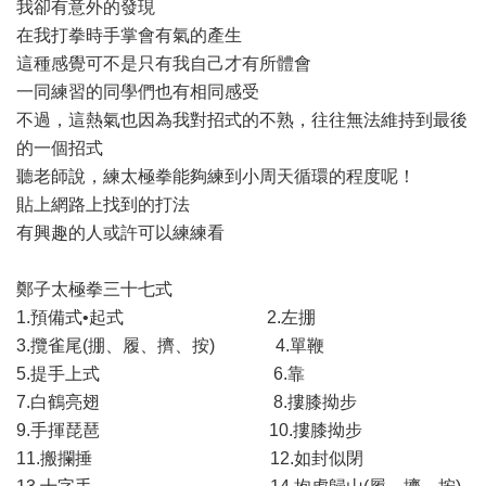
我卻有意外的發現
在我打拳時手掌會有氣的產生
這種感覺可不是只有我自己才有所體會
一同練習的同學們也有相同感受
不過，這熱氣也因為我對招式的不熟，往往無法維持到最後
的一個招式
聽老師說，練太極拳能夠練到小周天循環的程度呢！
貼上網路上找到的打法
有興趣的人或許可以練練看
鄭子太極拳三十七式
1.預備式•起式 2.左掤
3.攬雀尾(掤、履、擠、按) 4.單鞭
5.提手上式 6.靠
7.白鶴亮翅 8.摟膝拗步
9.手揮琵琶 10.摟膝拗步
11.搬攔捶 12.如封似閉