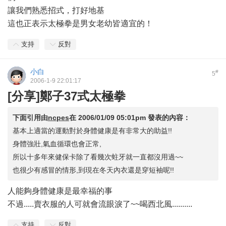
讓我們熟悉招式，打好地基
這也正表示太極拳是男女老幼皆適宜的！
支持
反對
小白
#
5
2006-1-9 22:01:17
[分享]鄭子37式太極拳
下面引用由
ncpes
在
2006/01/09 05:01pm
發表的內容：
基本上適當的運動對於身體健康是有非常大的助益!!
身體強壯,氣血循環也會正常,
所以十多年來健保卡除了看幾次蛀牙就一直都沒用過~~
也很少有感冒的情形,到現在冬天內衣還是穿短袖呢!!
人能夠身體健康是最幸福的事
不過.....賣衣服的人可就會流眼淚了~~喝西北風..........
支持
反對