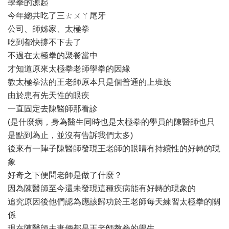
學拳的源起
今年總共吃了三ㄊㄨㄚ尾牙
公司、師姊家、太極拳
吃到都快撐不下去了
不過在太極拳的聚餐當中
才知道原來太極拳老師學拳的因緣
教太極拳法的王老師原本只是個普通的上班族
由於患有先天性的眼疾
一直固定去陳醫師那看診
(是什麼病，身為醫生同時也是太極拳的學員的陳醫師也只
是點到為止，並沒有告訴我們太多)
後來有一陣子陳醫師發現王老師的眼睛有持續性的好轉的現
象
好奇之下便問老師是做了什麼？
因為陳醫師至今還未發現這種疾病能有好轉的現象的
追究原因後他們認為應該歸功於王老師每天練習太極拳的關
係
現在陳醫師夫妻倆都是王老師教拳的學生