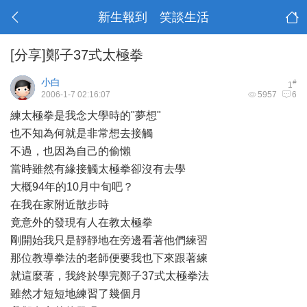
新生報到 笑談生活
[分享]鄭子37式太極拳
小白
#
1
2006-1-7 02:16:07
5957
6
練太極拳是我念大學時的"夢想"
也不知為何就是非常想去接觸
不過，也因為自己的偷懶
當時雖然有緣接觸太極拳卻沒有去學
大概94年的10月中旬吧？
在我在家附近散步時
竟意外的發現有人在教太極拳
剛開始我只是靜靜地在旁邊看著他們練習
那位教導拳法的老師便要我也下來跟著練
就這麼著，我終於學完鄭子37式太極拳法
雖然才短短地練習了幾個月