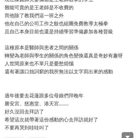
難能可貴的是王老師是不收費的
而他除了教我們這一班之外
他在自己的公司工作之餘也組團免費教導太極拳
且自己本身目前也還是持續學習準備參加各種晉級
這種原本是醫師與患者之間的關係
轉變為老師與學生的關係的角色變換還真是奇妙有趣呀
人世間原來也不單只是憂愁煩惱
還有著讓口拙詞窮的我所無法以文字寫出來的感動
過年後要去花蓮跟多位母娘們拜晚年
勝安宮、慈惠堂、港天宮........
好久沒回去拜訪了
希望這次就帶著這份感動的心去拜訪就好了
不要再哭到哇哇叫了