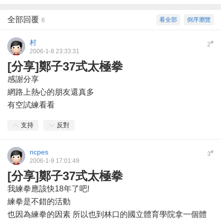
全部回覆
看全部
倒序瀏覽
6
村
#
2
2006-1-8 23:33:31
[分享]鄭子37式太極拳
感謝分享
網路上熱心的朋友還真多
有空試練看看
支持
反對
ncpes
#
3
2006-1-9 17:01:49
[分享]鄭子37式太極拳
我練拳應該快18年了吧!
練拳是不錯的活動
也因為練拳的因素 所以也到林口的國立體育學院拿一個體