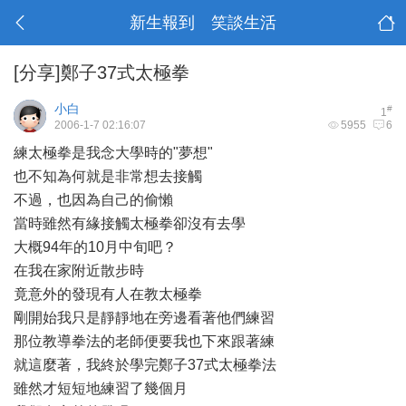
新生報到 笑談生活
[分享]鄭子37式太極拳
小白
#
1
2006-1-7 02:16:07
5955
6
練太極拳是我念大學時的"夢想"
也不知為何就是非常想去接觸
不過，也因為自己的偷懶
當時雖然有緣接觸太極拳卻沒有去學
大概94年的10月中旬吧？
在我在家附近散步時
竟意外的發現有人在教太極拳
剛開始我只是靜靜地在旁邊看著他們練習
那位教導拳法的老師便要我也下來跟著練
就這麼著，我終於學完鄭子37式太極拳法
雖然才短短地練習了幾個月