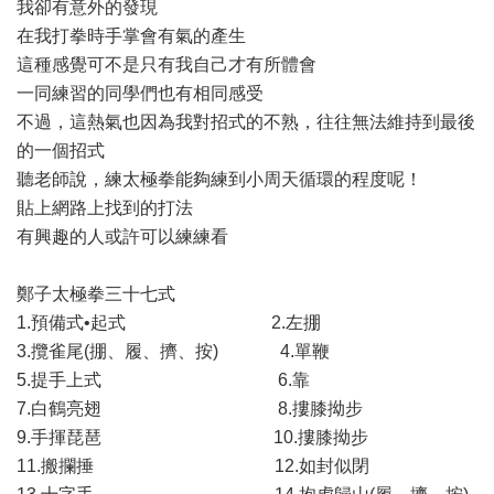
我卻有意外的發現
在我打拳時手掌會有氣的產生
這種感覺可不是只有我自己才有所體會
一同練習的同學們也有相同感受
不過，這熱氣也因為我對招式的不熟，往往無法維持到最後
的一個招式
聽老師說，練太極拳能夠練到小周天循環的程度呢！
貼上網路上找到的打法
有興趣的人或許可以練練看
鄭子太極拳三十七式
1.預備式•起式 2.左掤
3.攬雀尾(掤、履、擠、按) 4.單鞭
5.提手上式 6.靠
7.白鶴亮翅 8.摟膝拗步
9.手揮琵琶 10.摟膝拗步
11.搬攔捶 12.如封似閉