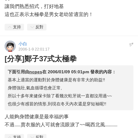
讓我們熟悉招式，打好地基
這也正表示太極拳是男女老幼皆適宜的！
支持
反對
小白
#
5
2006-1-9 22:01:17
[分享]鄭子37式太極拳
下面引用由
ncpes
在
2006/01/09 05:01pm
發表的內容：
基本上適當的運動對於身體健康是有非常大的助益!!
身體強壯,氣血循環也會正常,
所以十多年來健保卡除了看幾次蛀牙就一直都沒用過~~
也很少有感冒的情形,到現在冬天內衣還是穿短袖呢!!
人能夠身體健康是最幸福的事
不過.....賣衣服的人可就會流眼淚了~~喝西北風..........
支持
反對