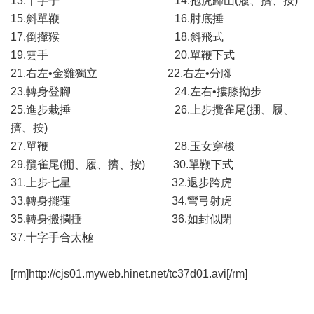
13.十字手 14.抱虎歸山(履、擠、按)
15.斜單鞭 16.肘底捶
17.倒攆猴 18.斜飛式
19.雲手 20.單鞭下式
21.右左•金雞獨立 22.右左•分腳
23.轉身登腳 24.左右•摟膝拗步
25.進步栽捶 26.上步攬雀尾(掤、履、
擠、按)
27.單鞭 28.玉女穿梭
29.攬雀尾(掤、履、擠、按) 30.單鞭下式
31.上步七星 32.退步跨虎
33.轉身擺蓮 34.彎弓射虎
35.轉身搬攔捶 36.如封似閉
37.十字手合太極
[rm]http://cjs01.myweb.hinet.net/tc37d01.avi[/rm]