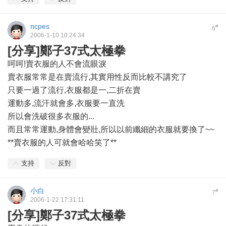
ncpes
#
6
2006-1-10 10:24:34
[分享]鄭子37式太極拳
呵呵!賣衣服的人不會流眼淚
賣衣服常常是在賣流行,其實用性反而比較不講究了
只要一過了流行,衣服都是一,二折在賣
運動多,流汗就會多,衣服要一直洗
所以會洗破很多衣服的...
而且常常運動,身體會變壯,所以以前纖細的衣服就要換了~~
**賣衣服的人可就會哈哈笑了**
支持
反對
小白
#
7
2006-1-22 17:31:11
[分享]鄭子37式太極拳