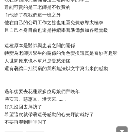
難能可貴的是王老師是不收費的
而他除了教我們這一班之外
他在自己的公司工作之餘也組團免費教導太極拳
且自己本身目前也還是持續學習準備參加各種晉級
這種原本是醫師與患者之間的關係
轉變為老師與學生的關係的角色變換還真是奇妙有趣呀
人世間原來也不單只是憂愁煩惱
還有著讓口拙詞窮的我所無法以文字寫出來的感動
過年後要去花蓮跟多位母娘們拜晚年
勝安宮、慈惠堂、港天宮........
好久沒回去拜訪了
希望這次就帶著這份感動的心去拜訪就好了
不要再哭到哇哇叫了