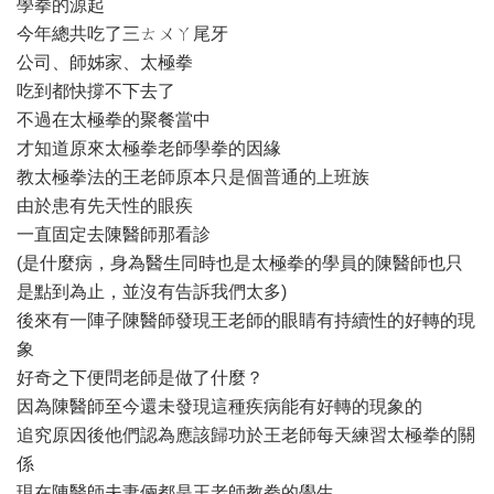
學拳的源起
今年總共吃了三ㄊㄨㄚ尾牙
公司、師姊家、太極拳
吃到都快撐不下去了
不過在太極拳的聚餐當中
才知道原來太極拳老師學拳的因緣
教太極拳法的王老師原本只是個普通的上班族
由於患有先天性的眼疾
一直固定去陳醫師那看診
(是什麼病，身為醫生同時也是太極拳的學員的陳醫師也只
是點到為止，並沒有告訴我們太多)
後來有一陣子陳醫師發現王老師的眼睛有持續性的好轉的現
象
好奇之下便問老師是做了什麼？
因為陳醫師至今還未發現這種疾病能有好轉的現象的
追究原因後他們認為應該歸功於王老師每天練習太極拳的關
係
現在陳醫師夫妻倆都是王老師教拳的學生