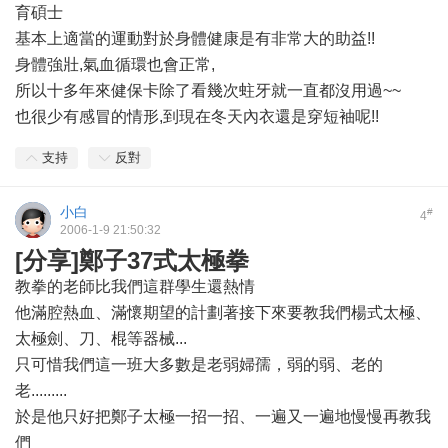
育碩士
基本上適當的運動對於身體健康是有非常大的助益!!
身體強壯,氣血循環也會正常,
所以十多年來健保卡除了看幾次蛀牙就一直都沒用過~~
也很少有感冒的情形,到現在冬天內衣還是穿短袖呢!!
支持
反對
小白
#
4
2006-1-9 21:50:32
[分享]鄭子37式太極拳
教拳的老師比我們這群學生還熱情
他滿腔熱血、滿懷期望的計劃著接下來要教我們楊式太極、
太極劍、刀、棍等器械...
只可惜我們這一班大多數是老弱婦孺，弱的弱、老的
老.........
於是他只好把鄭子太極一招一招、一遍又一遍地慢慢再教我
們