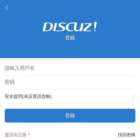
登錄
安全提問(未設置請忽略)
登錄
還沒有註冊？
找回密碼