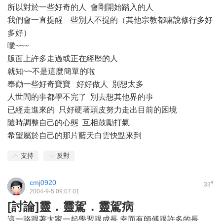
所以對於一些好奇的人 會剛開始踏入的人
我們會一直提醒ㄧ些別人不提的（其他宗教都嘛說修行多好
多好）
噯~~~
版面上許多走過或正在經歷的人
就知~~不是這麼簡單的啦
奉勸一些好奇寶寶 好好做人 別想太多
人世間的事都學不完了 別去想其他界的事
已經走進來的 只好硬著頭皮努力走出目前的困境
隨時調整自己的心態 互相鼓勵打氣
希望屬於自己的那片藍天白雲快點來到
支持
反對
cmj0920
#
33
2004-9-5 09:07:01
[討論]靈．靈駕．靈駕病
這一路跟著大家一起學習跟成長,幸而有師傅跟許多的長