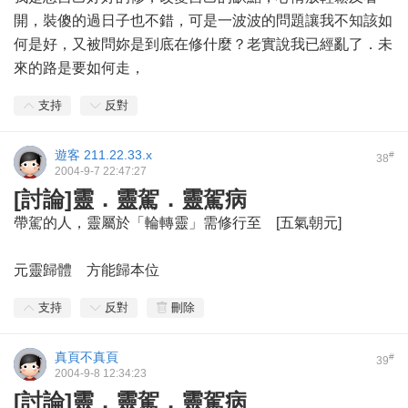
開，裝傻的過日子也不錯，可是一波波的問題讓我不知該如
何是好，又被問妳是到底在修什麼？老實說我已經亂了．未
來的路是要如何走，
支持
反對
遊客
211.22.33.x
#
38
2004-9-7 22:47:27
[討論]靈．靈駕．靈駕病
帶駕的人，靈屬於「輪轉靈」需修行至 [五氣朝元]
元靈歸體 方能歸本位
支持
反對
刪除
真頁不真頁
#
39
2004-9-8 12:34:23
[討論]靈．靈駕．靈駕病