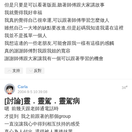
但是只要是可以看著版面,聽著師傅跟大家講故事
我就覺得我好幸福
我真的覺得自己很幸運,可以跟著師傅學習怎麼做人
雖然自己一大堆的缺點要改進,但是起碼我知道我還在這裡
我並不是孤單一個人
我想這邊的一些老朋友,可能會跟我一樣有這樣的感觸
真的謝謝師傅對我跟我姐的寬容
謝謝師傅跟大家讓我有一個可以跟著學習的機會
支持
反對
Carla
#
34
2004-9-5 10:39:08
[討論]靈．靈駕．靈駕病
嗯 前幾天跟老師通電話時
才提到 我之前跟著的那個group
一直沒讓我心中得到相互扶持的感受
真心為人付出 還得被人事後抹黑