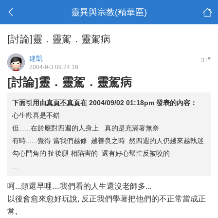
靈異與宗教(精華區)
[討論]靈．靈駕．靈駕病
建凱
#
31
2004-9-3 09:24:16
[討論]靈．靈駕．靈駕病
下面引用由
真頁不真頁
在
2004/09/02 01:18pm
發表的內容：
心生歡喜是不錯
但......在於應對四週的人身上 真的是充滿著無奈
有時......覺得 當我們越修 越善良之時 然四週的人仍越來越執迷
勾心鬥角的 扯後腿 相陷害的 還有好心幫忙反被咬的
...
呵...顛還早哩....我們看的人生還沒老師多...
以後會愈來愈好玩說, 反正我們學著把他們的不正常當成正
常,