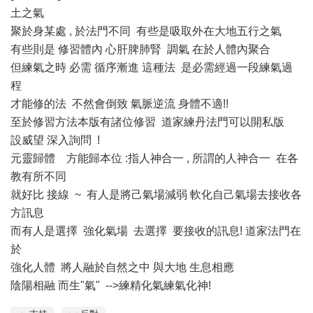
土之氣
聚於身某處 , 於法門不同 有些是吸取外在大地五行之氣
有些則是 修習體內 心肝脾肺腎 調氣 在於人體內聚合
但練氣之時 必需 循序漸進 這種法 是必需經過一段練氣過
程
才能修的法 不然會倒致 氣脈逆流 身體不適!!
至於修習方法本版有諸位修習 道家練丹法門可以開私版
設威望 深入詢問 !
元靈歸體 方能歸本位 :指人神合一 , 所謂的人神合一 在各
教有所不同
就好比 接線 ~ 有人是將己氣場減弱 軟化自己氣場去接收各
方訊息
而有人是選擇 強化氣場 去選擇 要接收的訊息! 道家法門在
於
強化人體 將人融於自然之中 與大地 生息相應
陰陽相融 而生"氣" -->練精化氣練氣化神!