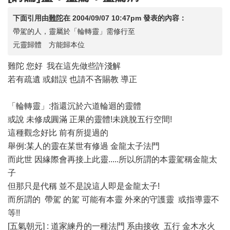
下面引用由
難陀
在
2004/09/07 10:47pm
發表的內容：
帶駕的人，靈屬於「輪轉靈」需修行至
元靈歸體 方能歸本位
難陀 您好 我在這先做些許淺解
若有疏遺 或錯誤 也請不吝賜教 導正
「輪轉靈」:指還沉於六道輪迴的靈體
或說 未修成圓滿 正果的靈體!未跳脫五行空間!
這種觀念好比 前有所提過的
舉例:某人的靈在某世有修過 金龍太子法門
而此世 因緣際會再接上此靈.....所以所謂的本靈駕稱金龍太
子
但那只是代稱 並不是說這人即是金龍太子!
而所謂的 帶駕 的駕 可能有本靈 外來的守護靈 或指導靈不
等!!
[五氣朝元] : 道家練丹的一種法門 系由接收 五行 金木水火