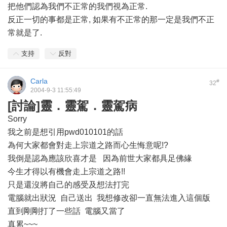
把他們認為我們不正常的我們視為正常.
反正一切的事都是正常, 如果有不正常的那一定是我們不正
常就是了.
支持
反對
Carla
#
32
2004-9-3 11:55:49
[討論]靈．靈駕．靈駕病
Sorry
我之前是想引用pwd010101的話
為何大家都會對走上宗道之路而心生悔意呢!?
我倒是認為應該欣喜才是 因為前世大家都具足佛緣
今生才得以有機會走上宗道之路!!
只是還沒將自己的感受及想法打完
電腦就出狀況 自己送出 我想修改卻一直無法進入這個版
直到剛剛打了一些話 電腦又當了
真累~~~