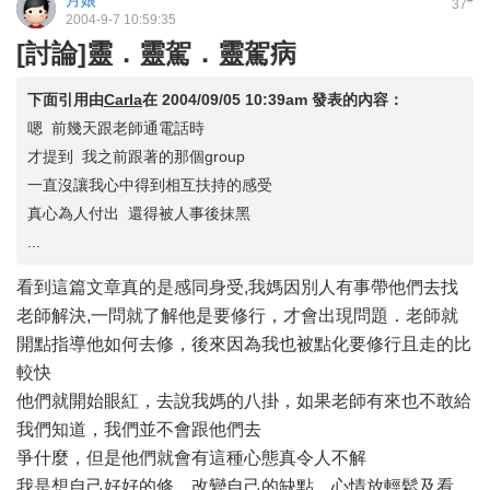
月娘
37
2004-9-7 10:59:35
[討論]靈．靈駕．靈駕病
下面引用由
Carla
在
2004/09/05 10:39am
發表的內容：
嗯 前幾天跟老師通電話時
才提到 我之前跟著的那個group
一直沒讓我心中得到相互扶持的感受
真心為人付出 還得被人事後抹黑
...
看到這篇文章真的是感同身受,我媽因別人有事帶他們去找
老師解決,一問就了解他是要修行，才會出現問題．老師就
開點指導他如何去修，後來因為我也被點化要修行且走的比
較快
他們就開始眼紅，去說我媽的八掛，如果老師有來也不敢給
我們知道，我們並不會跟他們去
爭什麼，但是他們就會有這種心態真令人不解
我是想自己好好的修，改變自己的缺點，心情放輕鬆及看