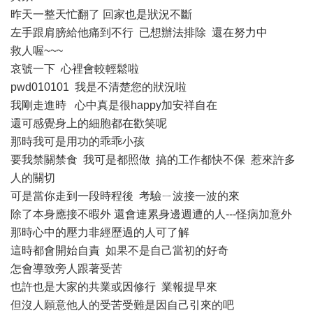
昨天一整天忙翻了 回家也是狀況不斷
左手跟肩膀給他痛到不行 已想辦法排除 還在努力中
救人喔~~~
哀號一下 心裡會較輕鬆啦
pwd010101 我是不清楚您的狀況啦
我剛走進時 心中真是很happy加安祥自在
還可感覺身上的細胞都在歡笑呢
那時我可是用功的乖乖小孩
要我禁關禁食 我可是都照做 搞的工作都快不保 惹來許多
人的關切
可是當你走到一段時程後 考驗ㄧ波接一波的來
除了本身應接不暇外 還會連累身邊週遭的人---怪病加意外
那時心中的壓力非經歷過的人可了解
這時都會開始自責 如果不是自己當初的好奇
怎會導致旁人跟著受苦
也許也是大家的共業或因修行 業報提早來
但沒人願意他人的受苦受難是因自己引來的吧