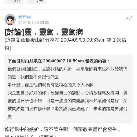
支持
反對
靜竹林
#
40
2004-9-9 00:29:05
[討論]靈．靈駕．靈駕病
[這篇文章最後由靜竹林在 2004/09/09 00:33am 第 1 次編
輯]
下面引用由
月娘
在
2004/09/07 10:59am
發表的內容：
他們就開始眼紅，去說我媽的八掛，如果老師有來也不敢給我們
知道，我們並不會跟他們去
爭什麼，但是他們就會有這種心態真令人不解
我是想自己好好的修，改變自己的缺點，心情放輕鬆及看開，裝
傻的過日子也不錯，可是一波波的問題讓我不知該如何是好，又
被問妳是到底在修什麼？老實說我已經亂了．未來的路是要如何
走，
修行當中的嫉妒，這不管在哪一個宗教團體都會發生。