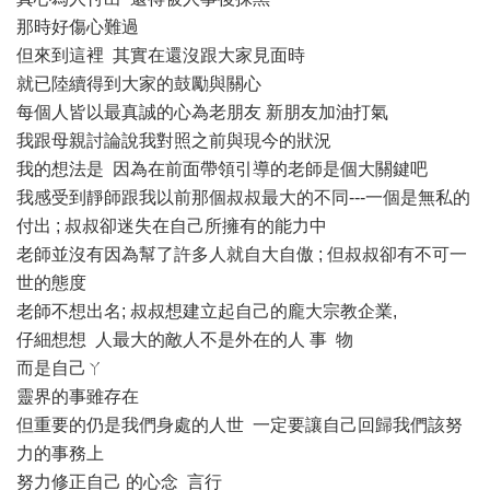
那時好傷心難過
但來到這裡 其實在還沒跟大家見面時
就已陸續得到大家的鼓勵與關心
每個人皆以最真誠的心為老朋友 新朋友加油打氣
我跟母親討論說我對照之前與現今的狀況
我的想法是 因為在前面帶領引導的老師是個大關鍵吧
我感受到靜師跟我以前那個叔叔最大的不同---一個是無私的
付出 ; 叔叔卻迷失在自己所擁有的能力中
老師並沒有因為幫了許多人就自大自傲 ; 但叔叔卻有不可一
世的態度
老師不想出名; 叔叔想建立起自己的龐大宗教企業,
仔細想想 人最大的敵人不是外在的人 事 物
而是自己ㄚ
靈界的事雖存在
但重要的仍是我們身處的人世 一定要讓自己回歸我們該努
力的事務上
努力修正自己 的心念 言行