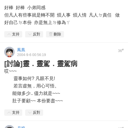
好棒 好棒 小弟同感
但凡人有些事就是轉不開 煩人事 煩人情 凡人ㄉ責任 做
好自己ㄉ本份 亦是無上ㄉ修為ㄚ
支持
反對
刪除
鳳凰
#
36
2004-9-6 00:56:19
[討論]靈．靈駕．靈駕病
哎~~~
靈事如何? 凡眼不見!
若言虛無，用心可悟。
能做多少.. 儘力就是~~~
肚子要顧~~ 本份要盡~~~
支持
反對
#