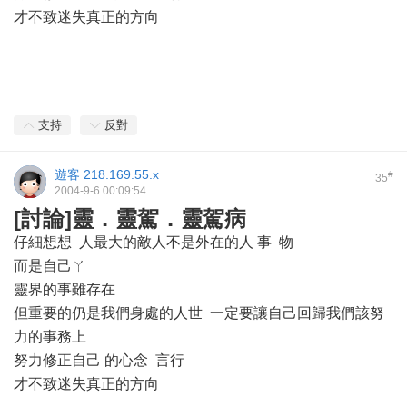
才不致迷失真正的方向
支持
反對
遊客
218.169.55.x
#
35
2004-9-6 00:09:54
[討論]靈．靈駕．靈駕病
仔細想想 人最大的敵人不是外在的人 事 物
而是自己ㄚ
靈界的事雖存在
但重要的仍是我們身處的人世 一定要讓自己回歸我們該努
力的事務上
努力修正自己 的心念 言行
才不致迷失真正的方向