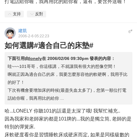
打電話給你喔，我再用比的給你看，還有，要含外送喔！
支持
反對
建凱
#
6
2006-2-6 05:22:23
如何選購#適合自己的床墊#
下面引用由
lonely
在
2006/02/06 09:30pm
發表的內容：
哇~~~101哥哥，你這樣講，不就讓我有很大的想像空間！
啊就正因為適合自己的床，我要怎麼形容他的軟硬啊，我用手比
的好了！
下次有機會要增加床的時候(最盡失血太多了)，您第一順位打電
話給你喔，我再用比的給你 ...
哈...LONELY 你聽101的話還是太深了哦! 我幫忙補充..
因為我家和老師家的都是101牌的...我的是獨立筒, 老師的是
特別的彈簧床.
床軟硬度看你是習慣睡軟床或硬床而定, 如果是同樣級數的