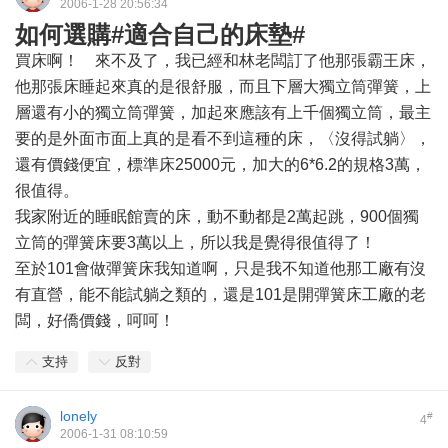
2006-1-28 20:56:34
如何選購#適合自己的床墊#
買床啊！ 來不及了，我已經和林老闆訂了他那張霸王床，
他那張床睡起來真的是很舒服，而且下層大獨立筒彈簧，上
層還有小的獨立筒彈簧，加起來應該有上千個獨立筒，最主
要的是外面市面上真的是看不到這種的床，〈沒得試躺〉，
還有價錢便宜，標準床25000元，加大的6*6.2的規格3萬，
很值得。
我家附近的睡眠館賣的床，動不動都是2萬起跳，900個獨
立筒的彈簧床要3萬以上，所以我是覺得很值得了！
至於101會做彈簧床我知道啊，只是我不知道他那工廠有沒
有直營，能不能試躺之類的，還是101是開彈簧床工廠的老
闆，好僑價錢，呵呵！
支持
反對
lonely
#
4
2006-1-31 08:10:59