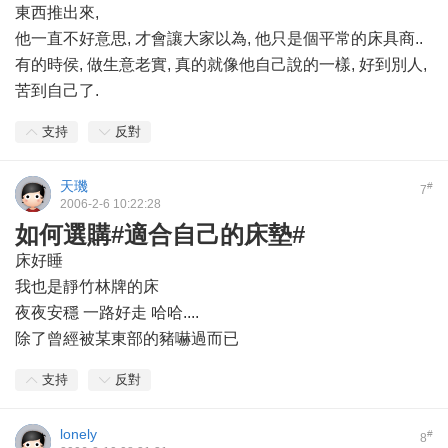
東西推出來,
他一直不好意思, 才會讓大家以為, 他只是個平常的床具商..
有的時侯, 做生意老實, 真的就像他自己說的一樣, 好到別人,
苦到自己了.
支持
反對
天璣
#
7
2006-2-6 10:22:28
如何選購#適合自己的床墊#
床好睡
我也是靜竹林牌的床
夜夜安穩 一路好走 哈哈....
除了曾經被某東部的豬嚇過而已
支持
反對
lonely
#
8