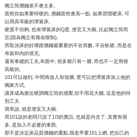
獨立筒價錢差不會太多,
當然你如果要特硬的, 價錢當然會高一點. 如果習慣硬床, 可
以用高等級的彈簧床,
硬度不但夠, 也有彈簧床的Q度, 便宜又大碗, 比起獨立筒而
言(因為獨立有壽命限制),
而取決床的好壞跟價錢最重要的不在筒數, 不在軟硬, 而是在
布面和內的填充,
還有車縫的工夫,布面中, 很多都只有一層, 而也不一定用很
高級的,
101可以做到, 中間再放入加強層, 更可以把彈簧床加上他的
獨家方式,
讓床成為接近硬調獨立筒的感覺,但不用花大錢, 這是他的特
別工夫.
簡單說, 就是便宜又大碗.
而101說的老闆只說了1/3的實話, 也就是內含了, 其實有很
多, 是加入不必要的東西,
那不是決定床品質價錢的重點.我老早要101上網, 把自己的