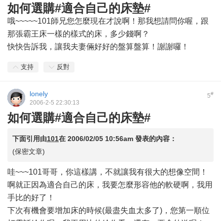
如何選購#適合自己的床墊#
哦~~~~~101師兄您怎麼現在才說啊！那我想請問你喔，跟
那張霸王床一樣的樣式的床，多少錢啊？
快快告訴我，讓我夫妻倆好好的盤算盤算！謝謝囉！
支持
反對
lonely
#
5
2006-2-5 22:30:13
如何選購#適合自己的床墊#
下面引用由
101
在
2006/02/05 10:56am
發表的內容：
(保密文章)
哇~~~101哥哥，你這樣講，不就讓我有很大的想像空間！
啊就正因為適合自己的床，我要怎麼形容他的軟硬啊，我用
手比的好了！
下次有機會要增加床的時候(最盡失血太多了)，您第一順位