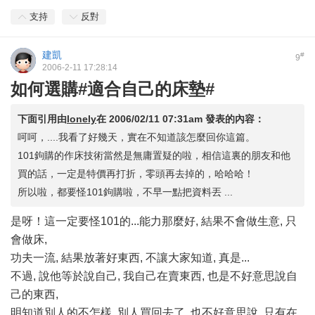
支持
反對
建凱
#
9
2006-2-11 17:28:14
如何選購#適合自己的床墊#
下面引用由
lonely
在
2006/02/11 07:31am
發表的內容：
呵呵，....我看了好幾天，實在不知道該怎麼回你這篇。
101鉤購的作床技術當然是無庸置疑的啦，相信這裏的朋友和他
買的話，一定是特價再打折，零頭再去掉的，哈哈哈！
所以啦，都要怪101鉤購啦，不早一點把資料丟 ...
是呀！這一定要怪101的...能力那麼好, 結果不會做生意, 只
會做床,
功夫一流, 結果放著好東西, 不讓大家知道, 真是...
不過, 說他等於說自己, 我自己在賣東西, 也是不好意思說自
己的東西,
明知道別人的不怎樣, 別人買回去了, 也不好意思說, 只有在