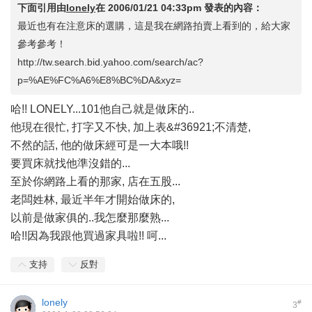
下面引用由
lonely
在
2006/01/21 04:33pm
發表的內容：
最近也有在注意床的選購，這是我在網路拍賣上看到的，給大家
參考參考！
http://tw.search.bid.yahoo.com/search/ac?
p=%AE%FC%A6%E8%BC%DA&xyz=
哈!! LONELY...101他自己就是做床的..
他現在很忙, 打字又不快, 加上表&#36921;不清楚,
不然的話, 他的做床經可是一大本哦!!
要買床就找他準沒錯的...
至於你網路上看的那家, 店在五股...
老闆姓林, 最近半年才開始做床的,
以前是做家俱的..我怎麼那麼熟...
哈!!因為我跟他買過家具啦!! 呵...
支持
反對
lonely
#
3