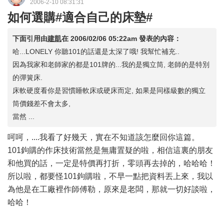
2006-2-10 08:31:31
如何選購#適合自己的床墊#
下面引用由
建凱
在
2006/02/06 05:22am
發表的內容：
哈...LONELY 你聽101的話還是太深了哦! 我幫忙補充..
因為我家和老師家的都是101牌的...我的是獨立筒, 老師的是特別
的彈簧床.
床軟硬度看你是習慣睡軟床或硬床而定, 如果是同樣級數的獨立
筒價錢差不會太多,
當然 ...
呵呵，....我看了好幾天，實在不知道該怎麼回你這篇。
101鉤購的作床技術當然是無庸置疑的啦，相信這裏的朋友
和他買的話，一定是特價再打折，零頭再去掉的，哈哈哈！
所以啦，都要怪101鉤購啦，不早一點把資料丟上來，我以
為他是在工廠裡作師傅勒，原來是老闆，那就一切好談啦，
哈哈！