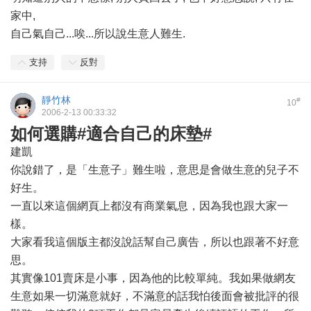
家中,
自己氣自己...唉...所以說生意人難生.
支持
反對
靜竹林
#
10
2006-2-13 00:33:32
如何選購#適合自己的床墊#
建凱
你說錯了，是「生意子」難生啦，意思是會做生意的兒子不
好生。
一直以來這個網頁上都沒有商業氣息，因為我也跟大家一
樣。
大家看我這個版主都沒說話幫自己廣告，所以也跟著不好意
思。
其實像101賣床是小事，因為他的比較單純。我如果做網友
生意如果一切滿意就好，不滿意的話我怕後面會被批評的很