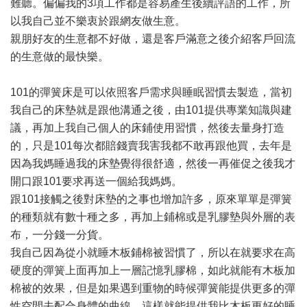
難聽。偏偏我的3項工作都是容易產生後續評語的工作，所
以我自己並不樂衷於跟網友做生意。
親朋好友的生意都不好做，還是客戶滿意之後介紹客戶回流
的生意做的最快樂。
101的彈簧床是可以依照客戶需求與睡眠習慣去製造，當初
我自己的床墊就是跟他溝通之後，由101提供專業知識與建
議，再加上我自己個人的床鋪使用習慣，然後去量身打造
的，只是101每次都賠錢賣我害我都不敢再跟他買，去年是
因為我媽睡過我的床墊覺得很舒適，然後一再催促之後我才
開口跟101要求再送一個給我媽媽。
跟101接觸之後對床墊的之事也增加許多，原來單單是彈簧
的種類就有數十種之多，再加上鋪棉或是乳膠墊與外層的表
布，一分錢一分貨。
我自己因為從小就睡木板鋪棉被習慣了，所以在就要求在高
硬度的彈簧上面再加上一層記憶乳膠棉，如此就能有木板加
棉被的效果，但是如果遇到重物的時候彈簧能提供更多的彈
性空間去配合身體的曲線，這樣就能提供我比木板更好的睡