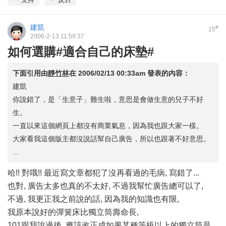
建凱
#
15
2006-2-13 11:59:37
如何選購#適合自己的床墊#
下面引用由
靜竹林
在
2006/02/13 00:33am
發表的內容：
建凱
你說錯了，是「生意子」難生啦，意思是會做生意的兒子不好
生。
一直以來這個網頁上都沒有商業氣息，因為我也跟大家一樣。
大家看我這個版主都沒說話幫自己廣告，所以也跟著不好意思。
...
哈!! 對哦!! 最近寫文章都犯了沒再看過的毛病, 寫錯了...
也對, 廣告太多也真的不太好, 不過我幫忙廣告總可以了,
不過, 我更正我之前說的話, 因為我的知識也有限,
我原本說好的彈簧床比獨立筒壽命長,
101跟我說過後, 應該改正成如果某種等級以上的獨立筒是