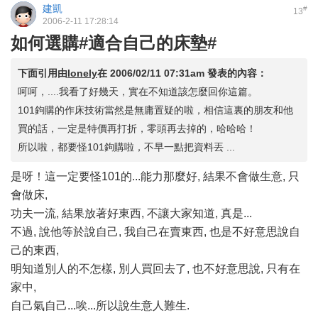
建凱
#
13
2006-2-11 17:28:14
如何選購#適合自己的床墊#
下面引用由
lonely
在
2006/02/11 07:31am
發表的內容：
呵呵，....我看了好幾天，實在不知道該怎麼回你這篇。
101鉤購的作床技術當然是無庸置疑的啦，相信這裏的朋友和他
買的話，一定是特價再打折，零頭再去掉的，哈哈哈！
所以啦，都要怪101鉤購啦，不早一點把資料丟 ...
是呀！這一定要怪101的...能力那麼好, 結果不會做生意, 只
會做床,
功夫一流, 結果放著好東西, 不讓大家知道, 真是...
不過, 說他等於說自己, 我自己在賣東西, 也是不好意思說自
己的東西,
明知道別人的不怎樣, 別人買回去了, 也不好意思說, 只有在
家中,
自己氣自己...唉...所以說生意人難生.