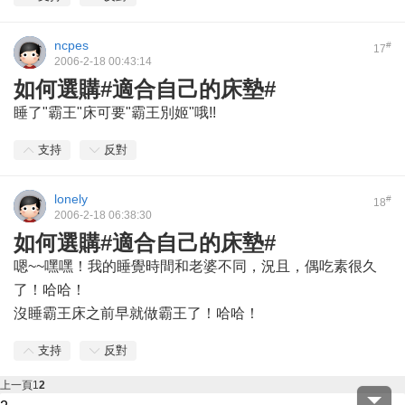
ncpes
#
17
2006-2-18 00:43:14
如何選購#適合自己的床墊#
睡了"霸王"床可要"霸王別姬"哦!!
支持
反對
lonely
#
18
2006-2-18 06:38:30
如何選購#適合自己的床墊#
嗯~~嘿嘿！我的睡覺時間和老婆不同，況且，偶吃素很久
了！哈哈！
沒睡霸王床之前早就做霸王了！哈哈！
支持
反對
上一頁
1
2