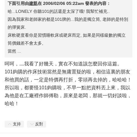
下面引用由
建凱
在
2006/02/06 05:22am
發表的內容：
哈...LONELY 你聽101的話還是太深了哦! 我幫忙補充..
因為我家和老師家的都是101牌的...我的是獨立筒, 老師的是特別
的彈簧床.
床軟硬度看你是習慣睡軟床或硬床而定, 如果是同樣級數的獨立
筒價錢差不會太多,
當然 ...
呵呵，....我看了好幾天，實在不知道該怎麼回你這篇。
101鉤購的作床技術當然是無庸置疑的啦，相信這裏的朋友
和他買的話，一定是特價再打折，零頭再去掉的，哈哈哈！
所以啦，都要怪101鉤購啦，不早一點把資料丟上來，我以
為他是在工廠裡作師傅勒，原來是老闆，那就一切好談啦，
哈哈！
支持
反對