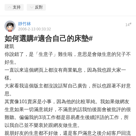
支持
反對
靜竹林
#
14
2006-2-13 00:33:32
如何選購#適合自己的床墊#
建凱
你說錯了，是「生意子」難生啦，意思是會做生意的兒子不
好生。
一直以來這個網頁上都沒有商業氣息，因為我也跟大家一
樣。
大家看我這個版主都沒說話幫自己廣告，所以也跟著不好意
思。
其實像101賣床是小事，因為他的比較單純。我如果做網友
生意如果一切滿意就好，不滿意的話我怕後面會被批評的很
難聽。偏偏我的3項工作都是容易產生後續評語的工作，所
以我自己並不樂衷於跟網友做生意。
親朋好友的生意都不好做，還是客戶滿意之後介紹客戶回流