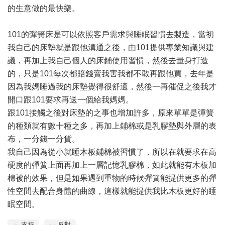
的生意做的最快樂。
101的彈簧床是可以依照客戶需求與睡眠習慣去製造，當初
我自己的床墊就是跟他溝通之後，由101提供專業知識與建
議，再加上我自己個人的床鋪使用習慣，然後去量身打造
的，只是101每次都賠錢賣我害我都不敢再跟他買，去年是
因為我媽睡過我的床墊覺得很舒適，然後一再催促之後我才
開口跟101要求再送一個給我媽媽。
跟101接觸之後對床墊的之事也增加許多，原來單單是彈簧
的種類就有數十種之多，再加上鋪棉或是乳膠墊與外層的表
布，一分錢一分貨。
我自己因為從小就睡木板鋪棉被習慣了，所以在就要求在高
硬度的彈簧上面再加上一層記憶乳膠棉，如此就能有木板加
棉被的效果，但是如果遇到重物的時候彈簧能提供更多的彈
性空間去配合身體的曲線，這樣就能提供我比木板更好的睡
眠空間。
支持
反對