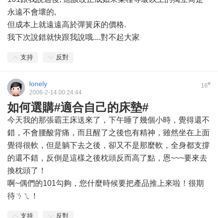
永遠不會壞的,
但成本上就遠遠高於彈簧床的價格.
我下次說錯就快跟我說哦....對不起大家
支持
反對
lonely
#
16
2006-2-14 00:24:44
如何選購#適合自己的床墊#
今天我的那張霸王床送來了，下午睡了幾個小時，覺得還不
錯，不會腰酸背痛，而且醒了之後也有精神，雖然坐在上面
覺得很軟，但是躺下去之後，卻又不是那麼軟，全身都支撐
的還不錯，反倒是這樣之後枕頭反而高了點，恩~~~要來去
換枕頭了！
啊~偶們的101勾夠，您什麼時候要把產品推上來啦！很期
待ㄋㄟ！
支持
反對