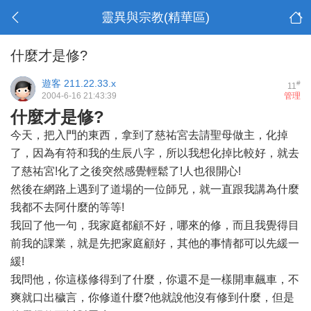
靈異與宗教(精華區)
什麼才是修?
遊客
211.22.33.x
#
11
2004-6-16 21:43:39
管理
什麼才是修?
今天，把入門的東西，拿到了慈祐宮去請聖母做主，化掉
了，因為有符和我的生辰八字，所以我想化掉比較好，就去
了慈祐宮!化了之後突然感覺輕鬆了!人也很開心!
然後在網路上遇到了道場的一位師兄，就一直跟我講為什麼
我都不去阿什麼的等等!
我回了他一句，我家庭都顧不好，哪來的修，而且我覺得目
前我的課業，就是先把家庭顧好，其他的事情都可以先緩一
緩!
我問他，你這樣修得到了什麼，你還不是一樣開車飆車，不
爽就口出穢言，你修道什麼?他就說他沒有修到什麼，但是