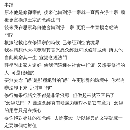
事蹟
原本他是修禪宗的 後來他轉到淨土宗就一直留在淨土宗 爾
後更宣揚淨土宗的念經法門
後來我在思索為何他會轉到淨土宗 更窮一生宣揚念經法
門!?
根據記載他在修禪宗的時候 已修証到空的境界
我在猜想他大概發現其實光靠念經就可以修証成佛 所以他
自此就窮其一生 宣揚念經法門
靜坐對出家人還好 像我們這種在社會中打滾 又想要修行的
人 可是很難的
要無妄念 "靜"是那種絕對的"靜" 在更吵雜的環境中 你都有
辦法靜下來 那才叫"靜"
修行如果行諸文字都是非常淺顯 但做起來就不容易了
"念經法門"!? 難道念經真有啥魔力嘛!?不是它有魔力 念經
的用意只是在攝心
要你絕對專注的在念經 去除妄念 所以經典的文字記載一
定要加個絕對值