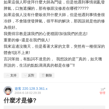
如果這個人即使拜什麼大師為門徒，但是他遇到事情就亂發
脾氣，口無遮攔的，那有修跟沒修差在哪裡?????
如果這個人沒有什麼皈依拜什麼大師，但是他遇到事情會很
冷靜，不會隨便發脾氣，很平和的解決，那因該就是他的修
為很好。
我覺得宗教是讓我們的心更穩固!加強我們的意志!
重要的修~還是在我們個人!
我來這邊沒幾天，但是看著大家的文章，突然有一種很深的
體會!!說不上來!
言詞笨拙，有點詞不達意的，
我想說的是""真的，如天璣
所說的，生活的點點滴滴真的都是在修""!!
支持
反對
刪除
遊客
220.128.3.361.x
#
18
2004-6-18 02:29:39
管理
什麼才是修?