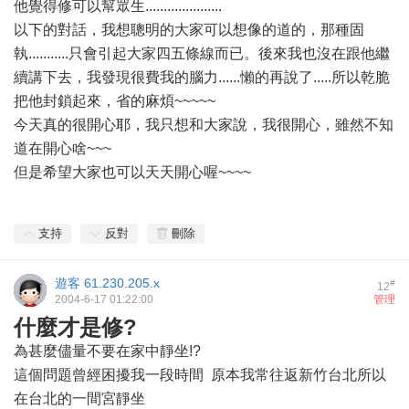
他覺得修可以幫眾生.....................
以下的對話，我想聰明的大家可以想像的道的，那種固
執...........只會引起大家四五條線而已。後來我也沒在跟他繼
續講下去，我發現很費我的腦力......懶的再說了.....所以乾脆
把他封鎖起來，省的麻煩~~~~~
今天真的很開心耶，我只想和大家說，我很開心，雖然不知
道在開心啥~~~
但是希望大家也可以天天開心喔~~~~
支持
反對
刪除
遊客
61.230.205.x
#
12
2004-6-17 01:22:00
管理
什麼才是修?
為甚麼儘量不要在家中靜坐!?
這個問題曾經困擾我一段時間 原本我常往返新竹台北所以
在台北的一間宮靜坐