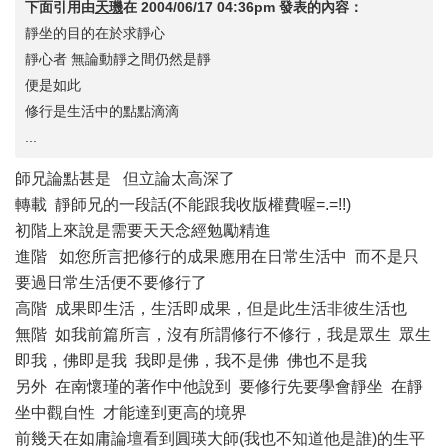
下面引用由
天璣
在
2004/06/17 04:36pm
發表的內容：
靜坐的目的在於求靜心
靜心者 無論動靜之間仍然是靜
便是如此
修行是生活中的點點滴滴
...
師兄論點甚是 但立論太高深了
轉載 靜師兄的一段話(不能跟我收版權費喔=.=!!)
初階上來說是需要天天念經勉勵精進
進階 如您所言把修行的成果應用在日常生活中 而不是只
要過日常生活便不要修行了
高階 成果即生活，生活即成果，但是此生活非彼生活也
無階 如我前篇所言，沒有所謂修行不修行，我是眾生 眾生
即我，佛即是我 我即是佛，我不是佛 佛也不是我
另外 在南懷瑾的著作中他說到 要修行先要學會靜坐 在靜
坐中觀自性 才能達到更高的境界
前幾天在如庸論壇看到圓瑛大師(我也不知道他是誰)的生平