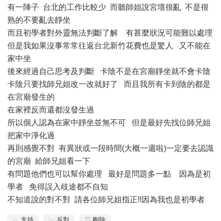
有一陣子 台北的工作比較少 而聽師姐說宮壇很亂 不是很
熟的不要亂去靜坐
而且初學者對外靈無法判斷了解 有甚麼狀況可能難以處理
但是我如果沒事常常往返台北新竹花費也是驚人 又不能在
家中坐
後來經過自己思考及判斷 卡陰不是在宮廟靜坐就不會卡陰
卡陰只要找師兄姐改一改就好了 而且我所有卡到陰的都是
在宮廟發生的
在家裡反而還都沒發生過
所以個人認為在家中靜坐並無不可 但是最好先找位師兄姐
把家中淨化過
再則感覺不對 有異狀或一段時間(大概一週啦)一定要去認識
的宮廟 給師兄姐看一下
有問題他們也可以幫你處理 最好是問題多一點 因為是初
學者 免得誤入歧途都不自知
不知道說的對不對 請各位師兄姐指正!!因為我也是初學者
支持
反對
刪除