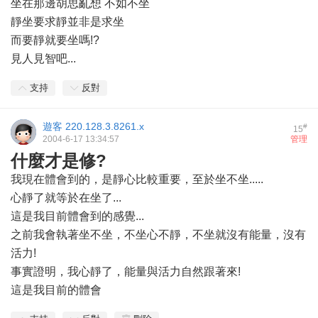
坐在那邊胡思亂想 不如不坐
靜坐要求靜並非是求坐
而要靜就要坐嗎!?
見人見智吧...
支持
反對
遊客
220.128.3.8261.x
#
15
2004-6-17 13:34:57
管理
什麼才是修?
我現在體會到的，是靜心比較重要，至於坐不坐.....
心靜了就等於在坐了...
這是我目前體會到的感覺...
之前我會執著坐不坐，不坐心不靜，不坐就沒有能量，沒有
活力!
事實證明，我心靜了，能量與活力自然跟著來!
這是我目前的體會