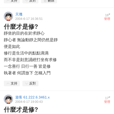
支持
反對
刪除
天璣
#
16
2004-6-17 16:36:51
管理
什麼才是修?
靜坐的目的在於求靜心
靜心者 無論動靜之間仍然是靜
便是如此
修行是生活中的點點滴滴
而不非是刻意誦經打坐有求修
一念善行 日行一善 皆是修
執著者 何謂放下 怎稱入門
支持
反對
遊客
61.222.6.3461.x
#
17
2004-6-17 19:00:43
管理
什麼才是修?