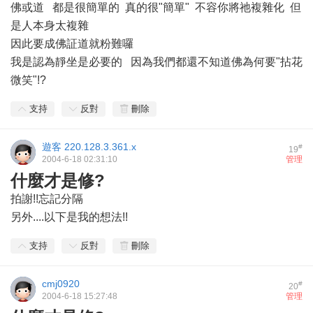
佛或道 都是很簡單的 真的很"簡單" 不容你將祂複雜化 但
是人本身太複雜
因此要成佛証道就粉難囉
我是認為靜坐是必要的 因為我們都還不知道佛為何要"拈花
微笑"!?
支持
反對
刪除
遊客
220.128.3.361.x
#
19
2004-6-18 02:31:10
管理
什麼才是修?
拍謝!!忘記分隔
另外....以下是我的想法!!
支持
反對
刪除
cmj0920
#
20
2004-6-18 15:27:48
管理