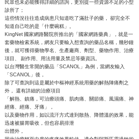
民眾也未必能獲得詳細的諮詢，更別提一些資源不足的小型
診所了；
這些情況往往造成病患只知道吃了滿肚子的藥， 卻完全不
知道自己吃的是「什麼碗糕」。
KingNet 國家網路醫院所推出的「國家網路藥典」，就是一
套藥物檢索系統，網友只要輸入想查詢的藥品名稱，幾秒鐘
後，就可獲得藥物學名、生產廠商、劑型、藥物作用、治療
項目、 副作用、用法用量及禁忌等藥資訊。
以台灣醫生常開的藥品「SCANOL」為例，當網友輸入
「SCANOL」後，
除了可查詢到這是屬於中樞神經系統用藥的解熱陣痛劑之
外， 還有詳細的治療項目
「解熱、鎮痛，可治療頭痛、肌肉痛、關節痛、風濕痛、神
經痛、經痛、牙痛」，
以及藥物作用，如以流汗方式達到散熱、降體溫的效果，能
迅速被腸胃吸收，但也容易排泄
出體外，