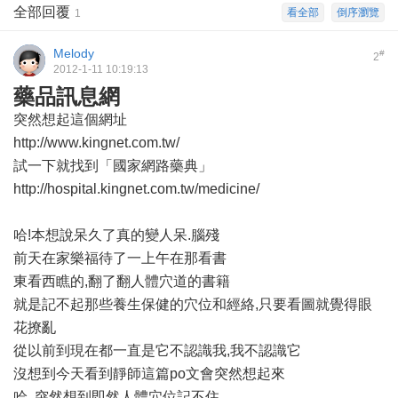
全部回覆
看全部
倒序瀏覽
1
Melody
#
2
2012-1-11 10:19:13
藥品訊息網
突然想起這個網址
http://www.kingnet.com.tw/
試一下就找到「國家網路藥典」
http://hospital.kingnet.com.tw/medicine/
哈!本想說呆久了真的變人呆.腦殘
前天在家樂福待了一上午在那看書
東看西瞧的,翻了翻人體穴道的書籍
就是記不起那些養生保健的穴位和經絡,只要看圖就覺得眼
花撩亂
從以前到現在都一直是它不認識我,我不認識它
沒想到今天看到靜師這篇po文會突然想起來
哈..突然想到即然人體穴位記不住