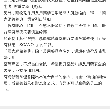
因此治療輕至中度的疼痛效果較佳，適合對阿斯匹靈過敏的
患者..等重要藥用資訊。
另外，藥物副作用及用藥禁忌常是國人所忽略的一環，「國
家網路藥典」還會列出諸如
「偶有噁心、嘔吐、食慾不振等症；過敏症應停止用藥；肝
腎障礙等疾病要慎重給藥；
如正使用其他解熱、鎮痛或感冒藥劑時要避免重覆使用」等
有關患「SCANOL」的知識。
「國家網路藥典」除了常用藥品查詢外，還設有懷孕及哺乳
婦女用
藥等專區，不想當白老鼠，希望提升藥品知識及用藥安全的
民眾，不妨多加利用。
有時候醫師也會開出不適合自己的藥方，而產生強烈的副作
用，感冒藥就只有那幾套公式，有興趣可以查藥袋子上的
list...