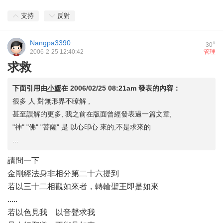
支持
反對
Nangpa3390
#
30
2006-2-25 12:40:42
管理
求救
下面引用由
小媛
在
2006/02/25 08:21am
發表的內容：
很多 人 對無形界不瞭解 ,
甚至誤解的更多, 我之前在版面曾經發表過一篇文章,
"神" "佛" "菩薩" 是 以心印心 來的,不是求來的
...
請問一下
金剛經法身非相分第二十六提到
若以三十二相觀如來者，轉輪聖王即是如來
.....
若以色見我 以音聲求我