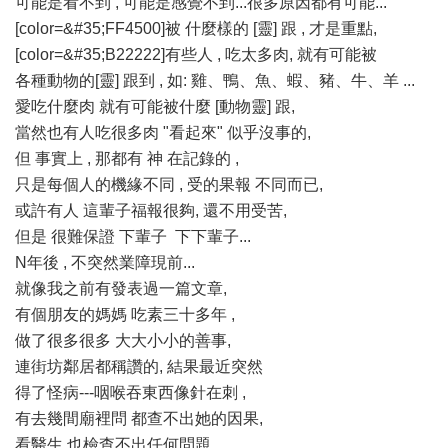
可能是看不到 , 可能是感覺不到...很多原因都有可能...
[color=&#35;FF4500]被 什麼樣的 [靈] 跟 , 才是重點,
[color=&#35;B22222]有些人 , 吃太多肉, 就有可能被
各種動物的[靈] 跟到 , 如: 雞、鴨、魚、蝦、豬、牛、羊 ...
愛吃什麼肉 就有可能被什麼 [動物靈] 跟,
當然也有人吃很多肉 "看起來" 似乎沒事的,
但 事實上 , 那都有 神 在記錄的 ,
只是每個人的機緣不同 , 受的果報 不同而已,
或許有人 這輩子福報很夠, 還不用受苦,
但是 很難保證 下輩子 下下輩子...
N年後 , 不突然業障現前...
就像我之前有發表過一篇文章,
有個朋友的媽媽 吃素三十多年 ,
做了很多很多 大大小小的善事,
連街坊鄰居都稱讚的, 結果最近突然
得了怪病---咽喉吞東西像針在刺 ,
有去幾間廟裡問 都查不出她的因果,
看醫生 也檢查不出任何問題 ,