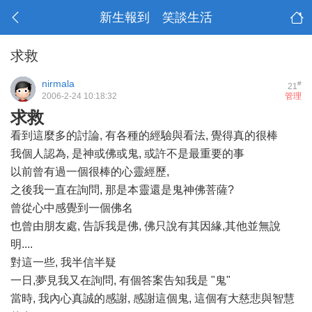
新生報到 笑談生活
求救
nirmala
#
21
2006-2-24 10:18:32
管理
求救
看到這麼多的討論, 有各種的經驗與看法, 覺得真的很棒
我個人認為, 是神或佛或鬼, 或許不是最重要的事
以前曾有過一個很棒的心靈經歷,
之後我一直在詢問, 那是本靈還是鬼神佛菩薩?
曾從心中感覺到一個佛名
也曾由朋友處, 告訴我是佛, 佛只說有其因緣,其他並無說
明....
對這一些, 我半信半疑
一日,夢見我又在詢問, 有個答案告知我是 "鬼"
當時, 我內心真誠的感謝, 感謝這個鬼, 這個有大慈悲與智慧