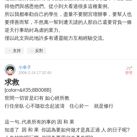
得他們與感恩他們。從小到大看過很多這種案例。
所以我都奉勸自己的學生，盡量不要開宮壇辦事，要幫人也
要擇善而幫，不然萬一幫到遭天譴的人那自己還要背負一條
逆天行事助紂為虐的業力。
僅以此文與此地許多有通靈能力互相經驗交流。
支持
反對
小幸子
#
25
2006-2-24 17:32:40
管理
求救
[color=&#35;8B008B]
世間一切皆是幻有 如心經所教
行住坐臥 心不隨欲念起波濤 住心於一 就是修行
這一句..代表所有的事的 因 和 果
知道了 因 和 果 你認為要如何做才是真正過 人 的日子呢?