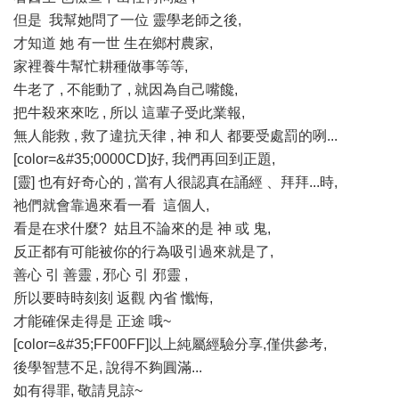
但是 我幫她問了一位 靈學老師之後,
才知道 她 有一世 生在鄉村農家,
家裡養牛幫忙耕種做事等等,
牛老了 , 不能動了 , 就因為自己嘴饞,
把牛殺來來吃 , 所以 這輩子受此業報,
無人能救 , 救了違抗天律 , 神 和人 都要受處罰的咧...
[color=&#35;0000CD]好, 我們再回到正題,
[靈] 也有好奇心的 , 當有人很認真在誦經 、拜拜...時,
祂們就會靠過來看一看 這個人,
看是在求什麼? 姑且不論來的是 神 或 鬼,
反正都有可能被你的行為吸引過來就是了,
善心 引 善靈 , 邪心 引 邪靈 ,
所以要時時刻刻 返觀 內省 懺悔,
才能確保走得是 正途 哦~
[color=&#35;FF00FF]以上純屬經驗分享,僅供參考,
後學智慧不足, 說得不夠圓滿...
如有得罪, 敬請見諒~