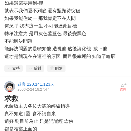
如果還需要用到-觀
就表示我們還不到底 還有瓶頸待突破
如果我能住於一 那我肯定不在人間
何況呼 我盡這一生 不可能達此目標
轉移注意力 是用灰色蓋藍色 最後變黑色
不能解決問題
能解決問題的是暸知他 透視他 然後淡化他 放下他
這才是我現在在這裡的原因 而且很幸運的 知道了輪廓
支持
反對
刪除
遊客
220.141.123.x
#
27
2006-2-24 18:27:47
管理
求救
承蒙版主與各位大德的經驗指導
真不知道 [靈] 會不請自來
還好 到目前為止 只是誦誦經 念佛
都是相當正面的