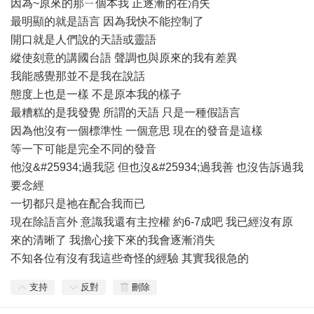
因為~原來的那ㄧ個本我 正逐漸的在消失
最明顯的就是語言 因為我快不能控制了
開口就是人們說的天語或靈語
縱使刻意的講國台語 聲調也與原來的我有差異
我能感覺那並不是我在說話
態度上也是一樣 不是原本我的樣子
最糟糕的是我發覺 所謂的天語 只是一種假語言
因為他沒有一個標準性 一個意思 現在的發音是這樣
等一下可能是完全不同的發音
他沒&#25934;過我惡 但也沒&#25934;過我善 也沒告訴過我
要念經
一切都只是祂在配合我而已
現在除語言外 意識我還有主控權 約6-7成吧 我已經沒有原
來的清晰了 我擔心接下來的我會逐漸消失
不知各位有沒有我這些奇怪的經驗 其實我很急的
支持
反對
刪除