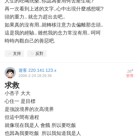
人生的吃喝玩樂..你認為要用何去產生呢?
再一次看到上述的文字..心中出現什麼感想呢?
頭的重力.. 就念力趕出去吧..
如果真的沒有用..就轉移注意力去偏離那念頭..
這是我的經驗.. 雖然我的念力常沒有用.. 呵呵
時時內觀自己的善惡吧.
支持
反對
遊客
220.141.123.x
#
26
2006-2-24 18:26:36
管理
求救
小杏子 大大
心住一 是目標
是強說境界的次高境界
但這中間有過程
就像現在我是人 會餓 所以要吃飯
也因為我要吃飯 所以我知道我是人