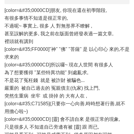
[color=&#35;0000CD]朋友, 你現在還在初學階段,
有很多事情不知道是很正常的,
不過呢~ 事實上, 很多 人 對無形界不瞭解 ,
甚至誤解的更多, 我之前在版面曾經發表過一篇文章,
裡頭就有講到
[color=&#35;FF0000]"神" "佛" "菩薩" 是 以心印心 來的,不是
求來的
[color=&#35;0000CD]所以囉~ 現在人世間 有很多人
為了想要獲得 "某些特異功能" 到處亂求,
不是花了冤枉錢 就是 被詐財 被騙色...
嚴重的 被自己過去的 冤親債主(仇家) 找上門,
突然生重病 坐牢 或 掛掉 的 大有人在 ,
[color=&#35;C71585](只要你一心向善,時時想著行善,就不
用擔心啦~)
[color=&#35;0000CD] [靈] 會不請自來 是很正常的現象,
只是很多人 不知道自己旁邊有被 [靈] 跟 而已,