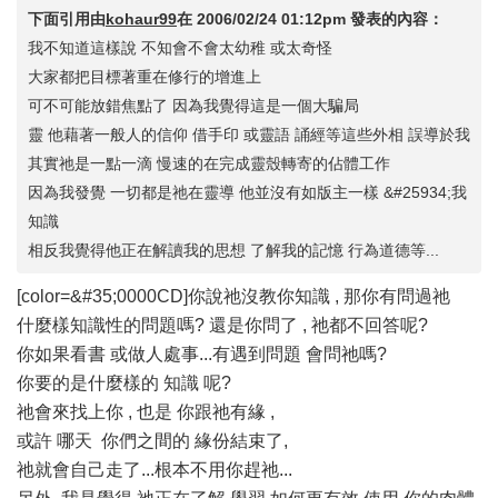
下面引用由
kohaur99
在
2006/02/24 01:12pm
發表的內容：
我不知道這樣說 不知會不會太幼稚 或太奇怪
大家都把目標著重在修行的增進上
可不可能放錯焦點了 因為我覺得這是一個大騙局
靈 他藉著一般人的信仰 借手印 或靈語 誦經等這些外相 誤導於我
其實祂是一點一滴 慢速的在完成靈殼轉寄的佔體工作
因為我發覺 一切都是祂在靈導 他並沒有如版主一樣 &#25934;我
知識
相反我覺得他正在解讀我的思想 了解我的記憶 行為道德等...
[color=&#35;0000CD]你說祂沒教你知識 , 那你有問過祂
什麼樣知識性的問題嗎? 還是你問了 , 祂都不回答呢?
你如果看書 或做人處事...有遇到問題 會問祂嗎?
你要的是什麼樣的 知識 呢?
祂會來找上你 , 也是 你跟祂有緣 ,
或許 哪天 你們之間的 緣份結束了,
祂就會自己走了...根本不用你趕祂...