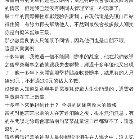
希望所有的文章都是無設限的，當然有時候會發現設限過當
的情形，但是我已經沒有時間去管理至這一些瑣事了。
幾十年的實際犧牲奉獻經驗告訴我，在現代還是先讓自己站
得住腳，有餘力再去幫助他人。不然到最後會被多數人嘲笑
你是白癡笨蛋加三級。
那少數善良的人只能既予同情，因為他們也是自顧不暇。
這是真實案例：
十多年前，我教過一個不能開口辦事的乩童，他在我們教導
之後學會辦事之後就跟我失去聯繫，經過十多年後他又出現
了，他十多年下來開宮壇堅持隨緣收費辦事，結果有的人只
給50元，不超過200元的佔大多數。
沒幾個人知道乩童辦事是需要耗費龐大生命能量的，通靈者
耗費還在其上數倍。
十多年下來他得到什麼？ 全身的病痛與龐大的債務
當初對他苦苦求助的人在苦難消除之後，根本無消無息，有
的在閒談之餘還會耶瑜兩句某某乩童連自己都幫不了，還想
幫別人。
這些所謂行善的神與人最後都黯淡消失在人海之中，沒人記