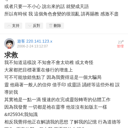
或者只要一不小心 說出來的話 就變成天語
所以有時候 我 這個角色會變的很混亂 請再賜教 感激不盡
支持
反對
刪除
遊客
220.141.123.x
#
23
2006-2-24 13:12:07
管理
求救
我不知道這樣說 不知會不會太幼稚 或太奇怪
大家都把目標著重在修行的增進上
可不可能放錯焦點了 因為我覺得這是一個大騙局
靈 他藉著一般人的信仰 借手印 或靈語 誦經等這些外相 誤
導於我
其實祂是一點一滴 慢速的在完成靈殼轉寄的佔體工作
因為我發覺 一切都是祂在靈導 他並沒有如版主一樣
&#25934;我知識
相反我覺得他正在解讀我的思想 了解我的記憶 行為道德等