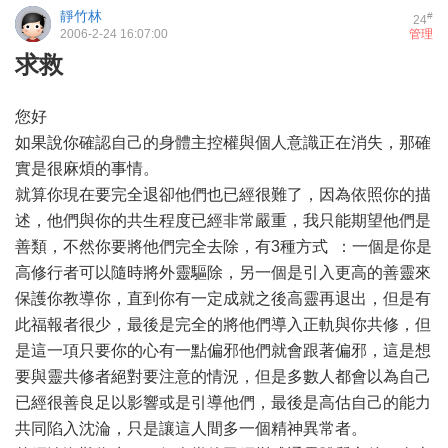
靜竹林
#
24
2006-2-24 16:07:00
管理
求救
您好
如果說你確認自己的身體主控權與個人意識正在消失，那確
實是很麻煩的事情。
就算你現在要完全退卻他們也已經很難了，因為依照你的描
述，他們與你的共生程度已經非常嚴重，我只能期望他們是
善類，不然你要將他們完全去除，有3種方式 ：一個是你是
高修行者可以隨時將外靈驅除，另一個是引入更高的善靈來
保護你教導你，直到你有一定成就之後高靈再退出，但是有
此福報者很少，最後是完全的將他們導入正軌與你共修，但
是這一項只要你的心有一點偏邪他們就會跟著偏邪，這是想
要與靈共修者絕對要注意的情況，但是多數人都會以為自己
已經很善良足以影響或是引導他們，最後是高估自己的能力
共同陷入沈淪，只是讓這人間多一個精神異常者。