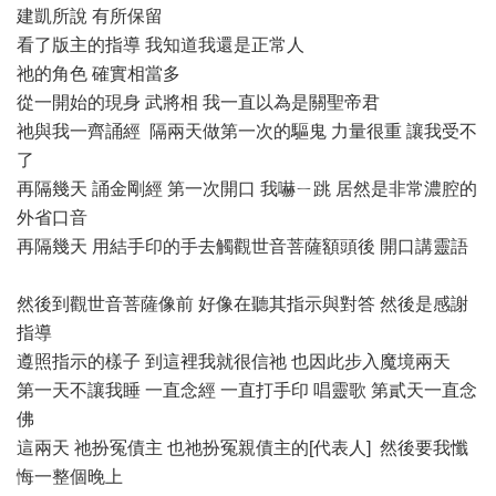
建凱所說 有所保留
看了版主的指導 我知道我還是正常人
祂的角色 確實相當多
從一開始的現身 武將相 我一直以為是關聖帝君
祂與我一齊誦經 隔兩天做第一次的驅鬼 力量很重 讓我受不
了
再隔幾天 誦金剛經 第一次開口 我嚇ㄧ跳 居然是非常濃腔的
外省口音
再隔幾天 用結手印的手去觸觀世音菩薩額頭後 開口講靈語
然後到觀世音菩薩像前 好像在聽其指示與對答 然後是感謝
指導
遵照指示的樣子 到這裡我就很信祂 也因此步入魔境兩天
第一天不讓我睡 一直念經 一直打手印 唱靈歌 第貳天一直念
佛
這兩天 祂扮冤債主 也祂扮冤親債主的[代表人] 然後要我懺
悔一整個晚上