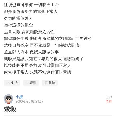
往後也無可奈何 一切聽天由命
但是我會很努力的當個正常人
努力的當個善人
抱持這樣的觀念
盡量去除 貪嗔痴慢疑之習性
學習將色生香味觸法 所建構的立體虛幻世界透視
然後自然觀空 再不然就是ㄧ句佛號唸到底
並且以人為本 做我人該做的事
期盼只是讓我知道世界真的很大 這樣就夠了
以後能夠不用努力 就可以當個正常人
或恢復正常人 永遠不知道什麼叫天語
支持
反對
刪除
小媛
#
28
2006-2-25 02:29:17
管理
求救