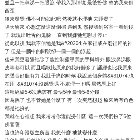
並且一把鼻涕一把眼淚 帶我入那情境 最後扮佛 整的我東倒
西歪
後來發覺 佛不可能如此吧 然後就不理祂 去睡覺了
隔天醒來 心想怎麼這麼倒楣 遇到鬼 然後我到浴室一看到鏡
子 就現出吐舌的鬼臉 一直到我嫌牠無聊才停止
從此以後 我就不信牠是我&#20204;在家裡或在廟裡拜的神
了 但是—腦中的問號卻一個一個的浮起
後來我更發覺祂除了能控制靈導我的手與腳外 眼淚鼻涕眼
皮等都可以 而且唱歌比原來的我好聽多了 誦經也比我原來
的聲音好聽有力 我肚子痛的時候 我說這個身體&#31074;也
在用 &#31074;沒感覺嗎 不處理一下嗎 居然馬上好
這種經驗5-6次應該有 最快5秒 最慢5-6分鐘
因為熟了 也不管她是什麼了 有一次突然想起 原來所有角色
都是祂扮的
我就在心裡想 我來考考你還能扮什麼 這一次我們扮了6位
佛菩薩
這也許印證版主所言 我想什麼 祂就變什麼