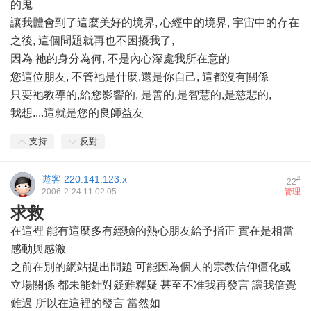
的鬼
讓我體會到了這麼美好的境界, 心經中的境界, 宇宙中的存在
之後, 這個問題就再也不困擾我了,
因為 祂的身分為何, 不是內心深處我所在意的
您這位朋友, 不管祂是什麼,還是你自己, 這都沒有關係
只要祂教導的,給您影響的, 是善的,是智慧的,是慈悲的,
我想....這就是您的良師益友
支持
反對
遊客
220.141.123.x
#
22
2006-2-24 11:02:05
管理
求救
在這裡 能有這麼多有經驗的熱心朋友給予指正 實在是相當
感動與感激
之前在別的網站提出問題 可能因為個人的宗教信仰僵化或
立場關係 都未能針對疑難釋疑 甚至不准我再發言 讓我倍覺
難過 所以在這裡的發言 當然如