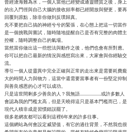
曾經滄海難為水，一個人當他已經變成通靈體質之後，身上
的出入門徑與自己大腦的接收頻率都已經開放與變更，要再
回覆到原點，除非你做到反璞歸真。
先不要把自己搞的神經兮兮的緊張，在心態上把這一切當作
是一個挑戰與嘗試，隨時隨地提醒自己是否有完整的肉體主
控權，隨時調整自己的氣場。
當然當你做出這一些想法與動作之後，他們也會有所對應。
你可以把自己最新的情況與感想寫出來，大家會與你經驗交
流。
導引一個人從靈異中完全正確與正常的走出來是需要耗費龐
大的時間人力與物力，這當中還需要當事者有一份堅定抑制
與善良感恩的心才可以成功。
只是這世間剩多少善良的人？我無語..................或許多數人
會認為我的門檻太高，但是天曉得這只是基本門檻而已，是
現代人積非成是習慣錯誤罷了。
很多老網友都可以看到這裡6年來的許多往事。
這個網站為何會設定威望值，有它的過往背景，不然我也很