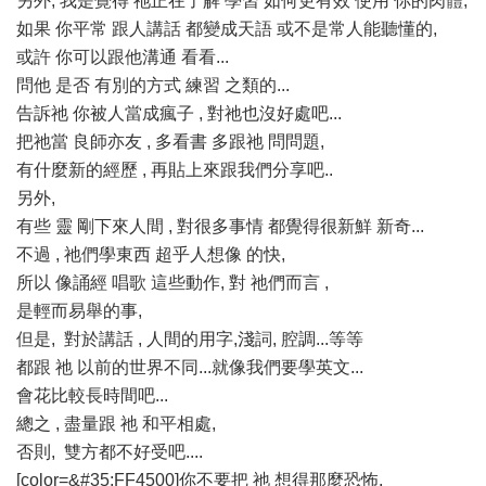
另外, 我是覺得 祂正在了解 學習 如何更有效 使用 你的肉體,
如果 你平常 跟人講話 都變成天語 或不是常人能聽懂的,
或許 你可以跟他溝通 看看...
問他 是否 有別的方式 練習 之類的...
告訴祂 你被人當成瘋子 , 對祂也沒好處吧...
把祂當 良師亦友 , 多看書 多跟祂 問問題,
有什麼新的經歷 , 再貼上來跟我們分享吧..
另外,
有些 靈 剛下來人間 , 對很多事情 都覺得很新鮮 新奇...
不過 , 祂們學東西 超乎人想像 的快,
所以 像誦經 唱歌 這些動作, 對 祂們而言 ,
是輕而易舉的事,
但是, 對於講話 , 人間的用字,淺詞, 腔調...等等
都跟 祂 以前的世界不同...就像我們要學英文...
會花比較長時間吧...
總之 , 盡量跟 祂 和平相處,
否則, 雙方都不好受吧....
[color=&#35;FF4500]你不要把 祂 想得那麼恐怖,