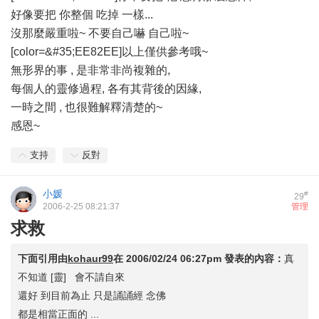
好像要把 你整個 吃掉 一樣...
沒那麼嚴重啦~ 不要自己嚇 自己啦~
[color=&#35;EE82EE]以上僅供參考哦~
無形界的事 , 是非常非尚複雜的,
每個人的靈修過程, 各有其背後的因緣,
一時之間 , 也很難解釋清楚的~
感恩~
支持
反對
小媛
#
29
2006-2-25 08:21:37
管理
求救
下面引用由
kohaur99
在
2006/02/24 06:27pm
發表的內容：
真
不知道 [靈] 會不請自來
還好 到目前為止 只是誦誦經 念佛
都是相當正面的 ...