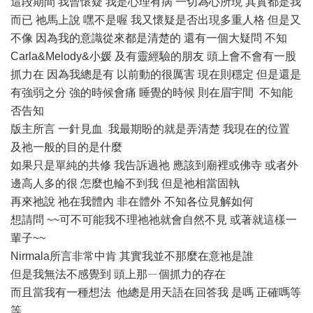
這段期間 我曾懷疑 我是心理有病 一切為心所現 其實都是我
而已 祂馬上說 嘿不是喔 我又懷疑是否出現多重人格 但是又
不像 因為我的意識從來都是清楚的 還有一個大疑問 不知
Carla&Melody&小媛 及有靈經驗的朋友 頭上會不會有一股
抓力在 因為我總是有 以前動的很厲害 現在則穩定 但是還是
有強弱之分 強的時候會痛 睡覺的時候 則在眉宇間 不知能
否告知
版主所言 一針見血 我最期盼的就是弄清楚 我現在的位置
及祂一般的目的是什麼
如果只是單純的共修 我告訴過祂 應該到廟裡或佛寺 或者外
邊高人多的很 怎麼也輪不到我 但是祂相當固執
再來祂說 祂在我體內 非在體外 不知各位見解如何
想請問 ~~可不可能我不理祂祂就會自然不見 或著就這樣一
輩子~~
Nirmala所言非常中肯 其實我並不那麼在意祂是誰
但是我無法不感覺到 頭上那ㄧ個抓力的存在
而且當我有一種想法 他總是用天語在回答我 是嗎 正確嗎等
等