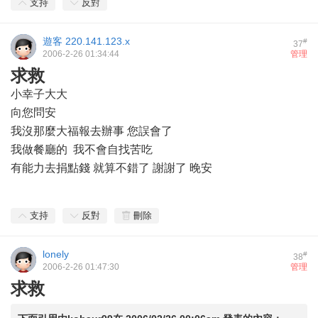
支持
反對
遊客
220.141.123.x
#
37
2006-2-26 01:34:44
管理
求救
小幸子大大
向您問安
我沒那麼大福報去辦事 您誤會了
我做餐廳的 我不會自找苦吃
有能力去捐點錢 就算不錯了 謝謝了 晚安
支持
反對
刪除
lonely
#
38
2006-2-26 01:47:30
管理
求救