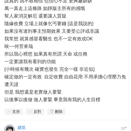
說真的 我不敢相信 也信心不足 更興趣缺缺
萬一真走上這條路 如靜版主所有的感慨
幫人家消災解厄 還要讓人質疑
隨緣收費 立場上就像乞丐要錢 [這是我說的]
如果沒有達到事主預期效果 又要受公評或非議
我常想 就算感冒看醫生 也不一定有效或OK
唉~~何苦來哉
所以我心裡想 如果真有所謂 天命 或任務
一定要讓我有看到的功能
[小時候有幾次 確實也發生 完全一樣 非近似]
確定做的一定有效 自定收費 自由花用 不用承擔心理壓力免
遭天譴
但是 我想還是老實做人要緊
以後事以後做 做人要緊 畢竟我有我的人生目標
支持
反對
刪除
建凱
#
33