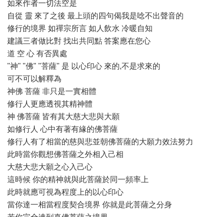
如來作者一切法空是
自從 靈 來了之後 最上頭的四句偈我是唸不出聲音的
修行的境界 如禪宗所言 如人飲水 冷暖自知
建議三者做比對 找出共同點 答案應在您心
道 空 心 有否異處
"神" "佛" "菩薩" 是 以心印心 來的,不是求來的
可不可以解釋為
神佛 菩薩 非只是一實相體
修行人更應透視其精神體
神 佛菩薩 皆有其大慈大悲與大願
如修行人 心中有著有緣的佛菩薩
修行人有了相當的慈與悲並朝佛菩薩的大願力效法努力
此時當你觀想佛菩薩之外相入己相
大慈大悲大願之心入己心
這時候 你的精神就與此菩薩於同一頻率上
此時就應可視為程度上的以心印心
當你達一相當程度契合境界 你就是此菩薩之分身