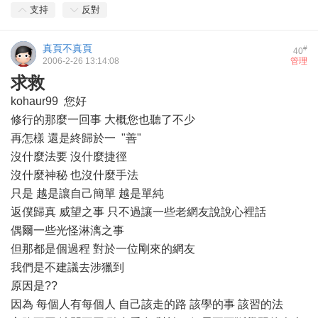
支持
反對
真頁不真頁
#
40
2006-2-26 13:14:08
管理
求救
kohaur99 您好
修行的那麼一回事 大概您也聽了不少
再怎樣 還是終歸於一 "善"
沒什麼法要 沒什麼捷徑
沒什麼神秘 也沒什麼手法
只是 越是讓自己簡單 越是單純
返僕歸真 威望之事 只不過讓一些老網友說說心裡話
偶爾一些光怪淋漓之事
但那都是個過程 對於一位剛來的網友
我們是不建議去涉獵到
原因是??
因為 每個人有每個人 自己該走的路 該學的事 該習的法