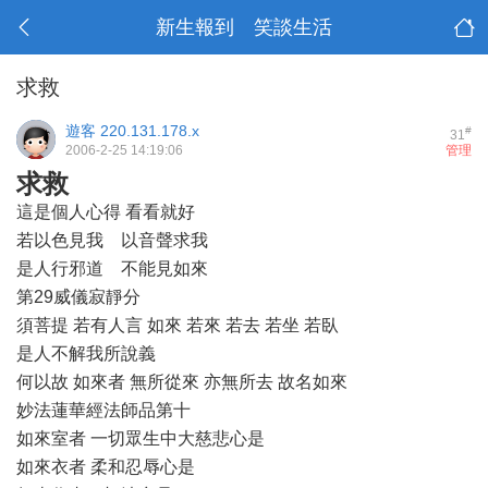
新生報到 笑談生活
求救
遊客
220.131.178.x
#
31
2006-2-25 14:19:06
管理
求救
這是個人心得 看看就好
若以色見我 以音聲求我
是人行邪道 不能見如來
第29威儀寂靜分
須菩提 若有人言 如來 若來 若去 若坐 若臥
是人不解我所說義
何以故 如來者 無所從來 亦無所去 故名如來
妙法蓮華經法師品第十
如來室者 一切眾生中大慈悲心是
如來衣者 柔和忍辱心是