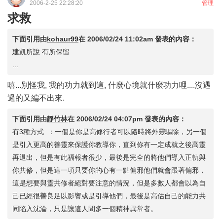
2006-2-25 22:28:20
管理
求救
下面引用由
kohaur99
在
2006/02/24 11:02am
發表的內容：
建凱所說 有所保留
...
嘻...別怪我, 我的功力就到這, 什麼心境就什麼功力哩....沒遇
過的又編不出來.
下面引用由
靜竹林
在
2006/02/24 04:07pm
發表的內容：
有3種方式 ：一個是你是高修行者可以隨時將外靈驅除，另一個
是引入更高的善靈來保護你教導你，直到你有一定成就之後高靈
再退出，但是有此福報者很少，最後是完全的將他們導入正軌與
你共修，但是這一項只要你的心有一點偏邪他們就會跟著偏邪，
這是想要與靈共修者絕對要注意的情況，但是多數人都會以為自
己已經很善良足以影響或是引導他們，最後是高估自己的能力共
同陷入沈淪，只是讓這人間多一個精神異常者。