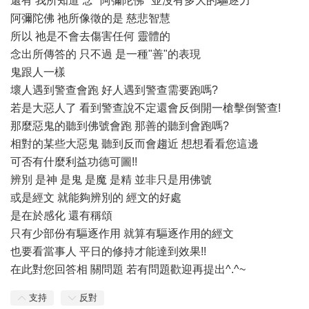
還有 我所知道 念 "阿彌陀佛" 並沒有多大的驅逐力
阿彌陀佛 祂所像徵的是 慈悲智慧
所以 祂是不會去傷害任何 靈體的
念出所傳答的 只不過 是一種"善"的表現
鬼跟人一樣
壞人遇到警查會跑 好人遇到警查需要跑嗎?
若是大惡人了 看到警查說不定還會反倒開一槍擊倒警查!
那麼惡鬼的聽到佛號會跑 那善的聽到會跑嗎?
相對的某些大惡鬼 聽到反而會趨近 想想看看您這邊
可否有什麼利益功德可圖!!
辨別 是神 是鬼 是魔 是精 並非只是用佛號
或是經文 就能夠辨別的 經文的好處
是在於感化 還有稱頌
只有少部份有驅逐作用 就算有驅逐作用的經文
也要看當事人 平日的修持才能達到效果!!
在此對您回答相 關問題 若有問題歡迎再提出^.^~
支持
反對