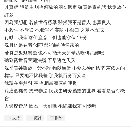
其實經 靜版主 與有經驗的朋友鑑定 確實是靈的話 我倒放心
許多
因為我想想 若依世俗標準 雖然我不是善人 也算良人
不殺生 不偷盜 不邪淫 不妄語 不惡口 之基本五戒
行動上我全遵守 意念上倒也能守個7-8分
況且她是在我念阿彌陀佛的時候來的
若真是鬼魅惡靈 也不可能天天與帶我唸佛誦經吧
聽到觀世音菩薩法號 不早逃之夭夭
況乎置神論於一旁不說 物以類聚 不要以神的標準 若依人的
標準 只要祂不比我差 那我就百分百安全
我現在突然對 靈 有相當濃厚的興趣
藉這個機會 想想辦法 換我去研究屬靈的世界 看看是否有機
會
去遊歷遊歷 因為一天到晚 祂總嫌我笨 可憐喔
支持
反對
刪除