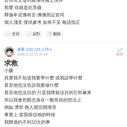
若你完全達到真佛菩薩之境界
那麼 你就是此菩薩
釋迦牟尼佛有言 佛佛所証皆同
個人淺見 僅供參考 如有不妥 敬請指正
支持
反對
刪除
遊客
220.131.178.x
#
32
2006-2-25 15:35:48
管理
求救
小媛
其實我不知道我要學什麼 或我該學什麼
甚至他也沒告訴我要做什麼
甚至他也沒目的 只是我懷疑沒目的它幹麻來
所以我會把觀念落在一般世俗的想法上
例如 濟世 救人開宮開壇等
事實上 當我很信祂的時候
我辦過約不到10次的事