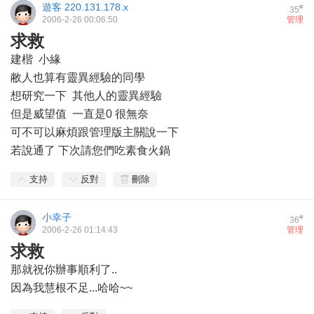
遊客
220.131.178.x
#
35
2006-2-26 00:06:50
管理
求救
建楷 小緣
敝人也算有靈異經驗的同學
想研究一下 其他人的靈異經驗
但是威望值 一直是0 很無奈
可不可以麻煩跟管理版主關說一下
若說通了 下次請您們吃素食火鍋
支持
反對
刪除
小幸子
#
36
2006-2-26 01:14:43
管理
求救
那就祝你辦事順利了..
因為我慧根不足...哈哈~~