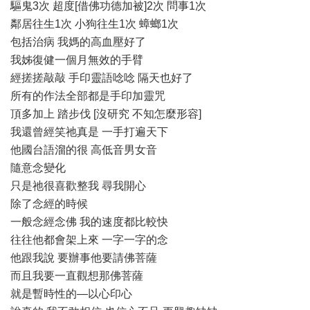
驅鬼3次 超度[借佛功德加被]2次 問事1次
鄰居往生1次 小狗往生1次 蟑螂1次
包括治病 我媽的高血壓好了
我姊復健一個月無效的手臂
經搓搓敲敲 手印靈語唸唸 隔天也好了
所有的作法全部都是手印加靈咒
頂多加上 踏步伐 [沒研究 不知怎麼形容]
我還曾經笑祂真是 一手打遍天下
他國台語溜的很 高低音男女音
隨意念變化
只是祂很喜歡整我 尋我開心
除了念經的時候
一般念經念佛 我的速度都比較快
往往他都會架上來 一字一字的念
他跟我說 要辦事他要請佛菩薩
而且我要一直觀想那佛菩薩
就是暫時性的—以心印心