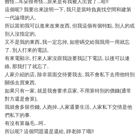
難怪...耳朵很奇怪...原來是有我被人出賣了...哈!!
這個呢? 我要出來說明一下, 我只是當時負責找空間和建第
一代論壇的人,
所以當初我可以進來改東改西, 但我這個有個特點, 別人的或
別人沒指定的,
又不是我的東西,.我一定忘掉, 如密碼交給我我用一用就忘
了. 別人打來的電話,
有來電顯示, 打來人家沒跟我說要我記下電話, 以後可以連
絡, 那我打了就忘了,
人家介紹的店, 除非當面交待要我去, 我不會私下去用他特別
關係去買東西,
如果只有一家, 就是我會要求店家, 不用算特別的價錢(通常
對方還是會算),
我就會多留些錢, 人跑掉..人家還要生活, 人家私下交情是他
們私下的事.
有沒有算龜毛...呵..
所以呢? 這個問題還是還給, 靜老師了哦!!