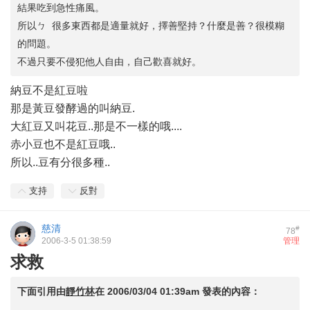
結果吃到急性痛風。
所以ㄅ 很多東西都是適量就好，擇善堅持？什麼是善？很模糊
的問題。
不過只要不侵犯他人自由，自己歡喜就好。
納豆不是紅豆啦
那是黃豆發酵過的叫納豆.
大紅豆又叫花豆..那是不一樣的哦....
赤小豆也不是紅豆哦..
所以..豆有分很多種..
支持
反對
慈清
#
78
2006-3-5 01:38:59
管理
求救
下面引用由
靜竹林
在
2006/03/04 01:39am
發表的內容：