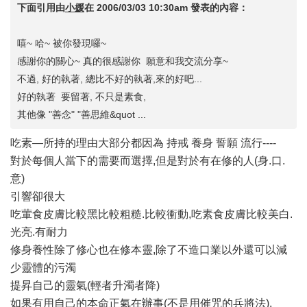
下面引用由
小媛
在
2006/03/03 10:30am
發表的內容：
嘻~ 哈~ 被你發現囉~
感謝你的關心~ 真的很感謝你 願意和我交流分享~
不過, 好的執著, 總比不好的執著,來的好吧...
好的執著 要留著, 不只是素食,
其他像 "善念" "善思維&quot ...
吃素—所持的理由大部分都因為 持戒 養身 誓願 流行----
對於每個人當下的需要而選擇,但是對於有在修的人(身.口.
意)
引響卻很大
吃葷食皮膚比較黑比較粗糙.比較衝動,吃素食皮膚比較美白.
光亮.有耐力
修身養性除了修心也在修本靈,除了不造口業以外還可以減
少靈體的污濁
提昇自己的靈氣(輕者升濁者降)
如果有用自己的本命正氣在辦事(不是用催咒的兵將法),