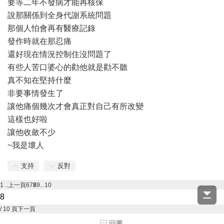
要等二年不發病才能再核保
說那關係到全身代謝系統問題
那個人怕會再有醫療記錄
發作時就在那忍痛
還好現在情況控制住沒問題了
有些人苦口婆心的勸他就是勸不聽
真不知在堅持什麼
非要事情發生了
讓他痛個幾次才會真正對自己有所改變
這樣也好啦
讓他收斂不少
~我是壞人
支持
反對
1 ..
上一頁
6
7
8
9
.. 10
/ 10 頁
下一頁
回覆