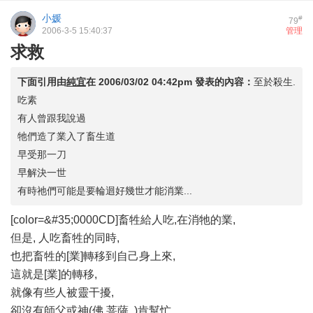
小媛
#
79
2006-3-5 15:40:37
管理
求救
下面引用由
純宜
在
2006/03/02 04:42pm
發表的內容：
至於殺生.
吃素
有人曾跟我說過
牠們造了業入了畜生道
早受那一刀
早解決一世
有時祂們可能是要輪迴好幾世才能消業...
[color=&#35;0000CD]畜牲給人吃,在消牠的業,
但是, 人吃畜牲的同時,
也把畜牲的[業]轉移到自己身上來,
這就是[業]的轉移,
就像有些人被靈干擾,
卻沒有師父或神(佛 菩薩..)肯幫忙,