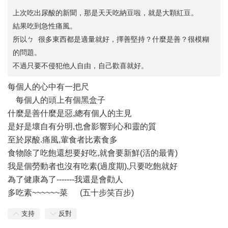
上次吃出尿酸的新聞，那是天天吃納豆啦，就是大顆紅豆。
結果吃到急性痛風。
所以ㄅ 很多東西都是適量就好，擇善堅持？什麼是善？很模糊
的問題。
不過只要不侵犯他人自由，自己歡喜就好。
每個人的心中有一把尺
每個人的頭上有個黑盒子
什麼是善什麼是惡,總有個人的主見
是好是壞自有分明,也會影響到心和靈的質
至於尿酸.痛風,葷食者比素食多
食物除了吃飽還想要好吃,就會要新鮮(活的最青)
我是個勞動者也沒有吃素(過度期),只要吃飽就好
為了健康為了-------我還是會勸人
多吃素~~~~~~菜 (五十步笑百步)
支持
反對