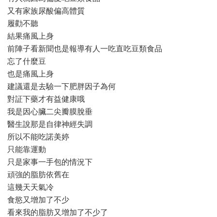
又有家族尿酸偏高體質
履勸不聽
結果痛風上身
前陣子看新聞也是報導有人一吃直吃豆類食品
忘了什麼豆
也是痛風上身
建議還是去驗一下肥胖因子為何
對証下藥才有益健康哦
我是因心臟二尖瓣膜脫垂
醫生說那是自律神經失調
所以不能吃諾美婷
只能靠運動
只是家事一手包的情況下
頑強的脂肪依舊在
這幾天天氣冷
食慾又增加了不少
看來我的脂肪又增加了不少了