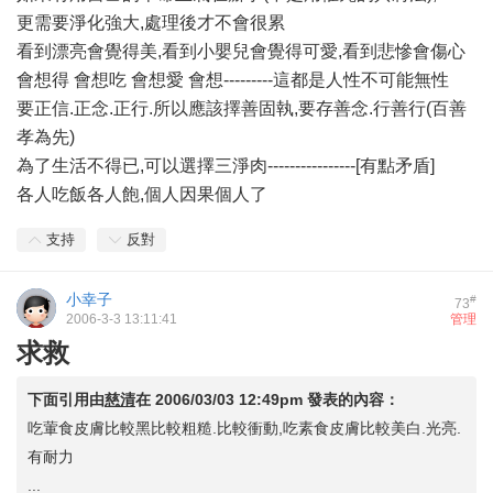
更需要淨化強大,處理後才不會很累
看到漂亮會覺得美,看到小嬰兒會覺得可愛,看到悲慘會傷心
會想得 會想吃 會想愛 會想---------這都是人性不可能無性
要正信.正念.正行.所以應該擇善固執,要存善念.行善行(百善
孝為先)
為了生活不得已,可以選擇三淨肉----------------[有點矛盾]
各人吃飯各人飽,個人因果個人了
支持
反對
小幸子
#
73
2006-3-3 13:11:41
管理
求救
下面引用由
慈清
在
2006/03/03 12:49pm
發表的內容：
吃葷食皮膚比較黑比較粗糙.比較衝動,吃素食皮膚比較美白.光亮.
有耐力
...