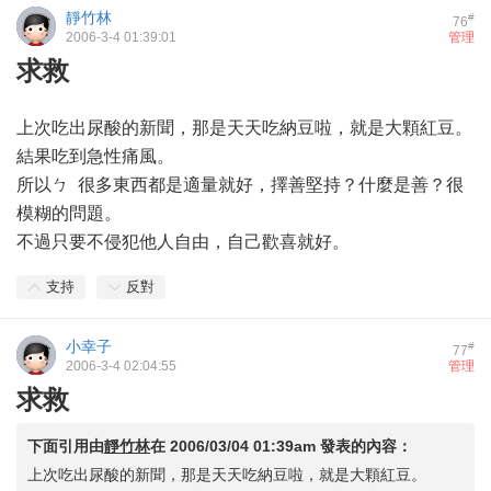
靜竹林
#
76
2006-3-4 01:39:01
管理
求救
上次吃出尿酸的新聞，那是天天吃納豆啦，就是大顆紅豆。
結果吃到急性痛風。
所以ㄅ 很多東西都是適量就好，擇善堅持？什麼是善？很
模糊的問題。
不過只要不侵犯他人自由，自己歡喜就好。
支持
反對
小幸子
#
77
2006-3-4 02:04:55
管理
求救
下面引用由
靜竹林
在
2006/03/04 01:39am
發表的內容：
上次吃出尿酸的新聞，那是天天吃納豆啦，就是大顆紅豆。