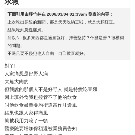
求救
下面引用由
靜竹林
在
2006/03/04 01:39am
發表的內容：
上次吃出尿酸的新聞，那是天天吃納豆啦，就是大顆紅豆。
結果吃到急性痛風。
所以ㄅ 很多東西都是適量就好，擇善堅持？什麼是善？很模糊
的問題。
不過只要不侵犯他人自由，自己歡喜就好。
對丫!
人家痛風是好野人病
大魚大肉的
但我說的那個人不是好野人,就是特愛吃豆類
因上班外食我也控管不了他的飲食
叫他飲食盡量要均衡還當作耳邊風
結果也跟人家得痛風
就被我用力唸了一頓
醫療險要增加保額還被業務員告知