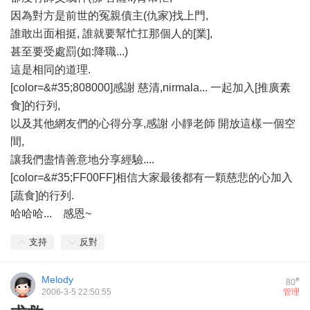
因為對方是前世的冤親債主(仇家)找上門,
誰敢出面相挺, 誰就要幫忙扛那個人的[業],
甚至要受處罰(如:降職...)
這是相同的道理.
[color=&#35;808000]感謝 慈清,nirmala... 一起加入[推廣素
食]的行列,
以及其他網友們的心得分享,感謝 小靜老師 開放這樣一個空
間,
讓我們盡情善意地分享經驗....
[color=&#35;FF00FF]相信大家最後都有一顆慈悲的心加入
[蔬食]的行列.
哈哈哈...
感恩~
支持
反對
Melody
#
80
2006-3-5 22:50:55
管理