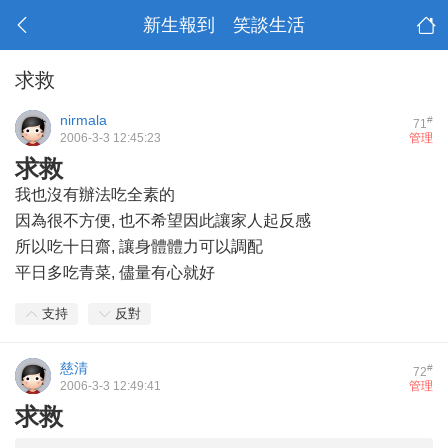
新生報到 笑談生活
求救
nirmala
#
71
2006-3-3 12:45:23
管理
求救
我也沒有辦法吃全素的
因為很不方便, 也不希望因此讓家人起反感
所以吃十日齋, 讓身體體力可以調配
平日多吃青菜, 儘量有心就好
支持
反對
慈清
#
72
2006-3-3 12:49:41
管理
求救