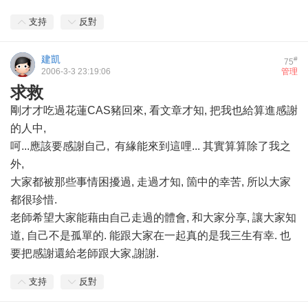
支持
反對
建凱
#
75
2006-3-3 23:19:06
管理
求救
剛才才吃過花蓮CAS豬回來, 看文章才知, 把我也給算進感謝
的人中,
呵...應該要感謝自己, 有緣能來到這哩... 其實算算除了我之
外,
大家都被那些事情困擾過, 走過才知, 箇中的幸苦, 所以大家
都很珍惜.
老師希望大家能藉由自己走過的體會, 和大家分享, 讓大家知
道, 自己不是孤單的. 能跟大家在一起真的是我三生有幸. 也
要把感謝還給老師跟大家,謝謝.
支持
反對