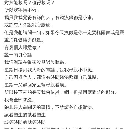
對方能救嗎？值得救嗎？
所以我寧願不救。
我只救我覺得有緣的人，有錢沒錢都是小事。
或許有人會說我心腸硬。
但是我想請問一句，如果今天換做是你一定要耗陽壽或是嚴
重消耗健康與能量。
有幾個人願意做？
說一句良心話
我活到現在從來沒見過與聽過。
星期日接到我大哥的電話，說我母親小中風。
自己四處救人，卻沒有時間醫治照顧自己母親。
星期一又趕回家去幫母親看病。
所以接下來的幾天我會依然上網，但是回應問題的部分。
我會全部暫緩。
除非是人命關天的事情，不然請各自想辦法。
該看醫生的就看醫生
該等時間的就等時間