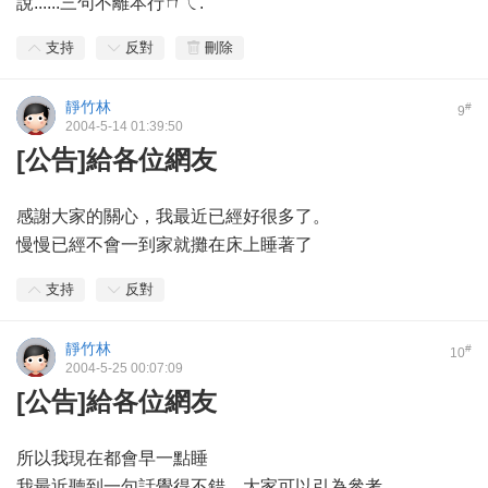
說......三句不離本行ㄇㄟ.
支持
反對
刪除
靜竹林
#
9
2004-5-14 01:39:50
[公告]給各位網友
感謝大家的關心，我最近已經好很多了。
慢慢已經不會一到家就攤在床上睡著了
支持
反對
靜竹林
#
10
2004-5-25 00:07:09
[公告]給各位網友
所以我現在都會早一點睡
我最近聽到一句話覺得不錯，大家可以引為參考。