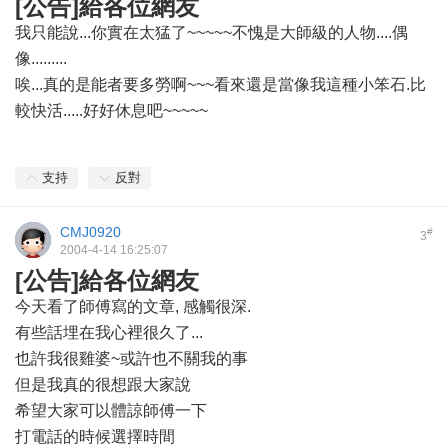
[公告]給各位網友
我只能說...你實在太猛了~~~~~不愧是大師級的人物....偶
像.........
唉...真的是能者要多勞啊~~~看來還是當像我這種小笨石.比
較快活.....好好休息吧~~~~~
支持
反對
CMJ0920
#
3
2004-4-14 16:25:07
[公告]給各位網友
今天看了師傅寫的文章, 感觸很深.
有些話埋在我心裡很久了...
也許我很雞婆~或許也不關我的事
但是我真的很想跟大家說
希望大家可以體諒師傅一下
打電話的時候選擇時間