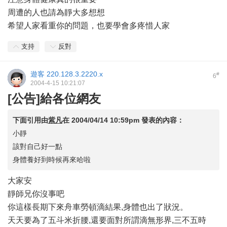
周遭的人也請為靜大多想想
希望人家看重你的問題，也要學會多疼惜人家
支持
反對
遊客
220.128.3.2220.x
#
6
2004-4-15 10:21:07
[公告]給各位網友
下面引用由
紫凡
在
2004/04/14 10:59pm
發表的內容：
小靜
該對自己好一點
身體養好到時候再來哈啦
大家安
靜師兄你沒事吧
你這樣長期下來舟車勞頓滴結果,身體也出了狀況。
天天要為了五斗米折腰,還要面對所謂滴無形界,三不五時