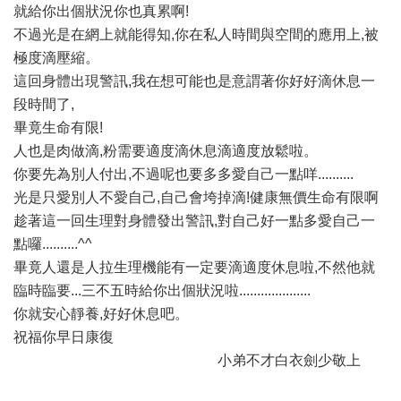
就給你出個狀況你也真累啊!
不過光是在網上就能得知,你在私人時間與空間的應用上,被
極度滴壓縮。
這回身體出現警訊,我在想可能也是意謂著你好好滴休息一
段時間了,
畢竟生命有限!
人也是肉做滴,粉需要適度滴休息滴適度放鬆啦。
你要先為別人付出,不過呢也要多多愛自己一點咩..........
光是只愛別人不愛自己,自己會垮掉滴!健康無價生命有限啊
趁著這一回生理對身體發出警訊,對自己好一點多愛自己一
點囉..........^^
畢竟人還是人拉生理機能有一定要滴適度休息啦,不然他就
臨時臨要...三不五時給你出個狀況啦....................
你就安心靜養,好好休息吧。
祝福你早日康復
小弟不才白衣劍少敬上