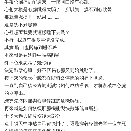
半夜心臟痛到醒過來，一摸胸口沒有心跳
心想大概是心臟跳得太弱了，所以胸口摸不到心跳聲。
那就量脈搏吧，結果.............
還是找不到脈搏
心裡想著我要就這樣睡下去嗎？
不行 我還有很多事情沒完成。
其實 胸口也悶痛到睡不著
本來就是在沈睡中被痛醒的
靜下心來思考了幾秒鐘..................
決定敲擊心臟，好不容易心臟又開始跳動了。
接下來的幾天心臟都在隨時會停擺的悶痛下度過。
一直到自己後來終於測試出如何成功導氣，才將淤積在心臟
的器導出。
總算先將悶痛與心臟停跳的危機解除。
再來就是如何恢復肝臟機能與快數降低血脂肪。
十多天過去總算恢復大部分。
這十幾天中雖然自己都快掛了，還是撐著身體去幫一位在死