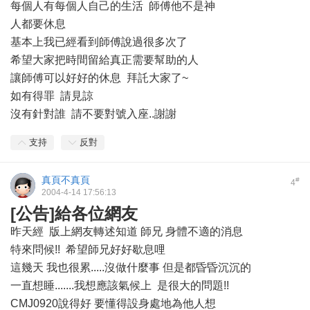
每個人有每個人自己的生活 師傅他不是神
人都要休息
基本上我已經看到師傅說過很多次了
希望大家把時間留給真正需要幫助的人
讓師傅可以好好的休息 拜託大家了~
如有得罪 請見諒
沒有針對誰 請不要對號入座..謝謝
支持
反對
真頁不真頁
#
4
2004-4-14 17:56:13
[公告]給各位網友
昨天經 版上網友轉述知道 師兄 身體不適的消息
特來問候!! 希望師兄好好歇息哩
這幾天 我也很累.....沒做什麼事 但是都昏昏沉沉的
一直想睡.......我想應該氣候上 是很大的問題!!
CMJ0920說得好 要懂得設身處地為他人想