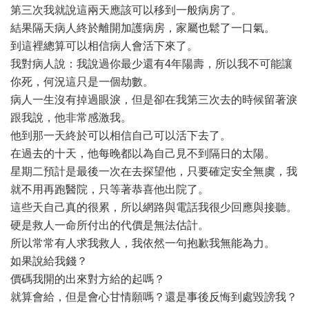
第三次我就說這兩天應該可以移到一般病房了。
結果隔天病人終於離開加護病房，家屬也鬆了一口氣。
到這裡總算可以相信病人會活下來了。
我對病人說：我說過你最少還有4年陽壽，所以我不可能讓
你死，何況這只是一個劫數。
病人一生沒有掉過眼淚，但是卻在我第三次去的時候留著淚
跟我說，他非常感激我。
他到那一天終於可以相信自己可以活下去了。
在過去的十天，他每晚都以為自己見不到隔日的太陽。
星期二預計是最後一次在去探望他，只要確定安全無虞，我
就不用再跑醫院，只等著恭喜他出院了。
這些天自己真的很累，所以網路與電話我很少回應與接聽。
硬是救人一命所付出的代價是無法估計。
所以常常有人求我救人，我依然一句抱歉我無能為力。
如果說給我錢？
價碼我開的出來對方給的起嗎？
就算會給，但是會心甘情願嗎？還是事後反悔到處毀謗我？