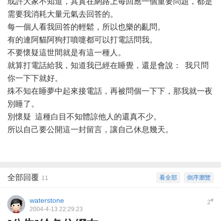
或許大家不知道，其實在網路上每回應一個重要問題，都是
需要我消耗大量元氣去回答的。
每一個人看我回答的輕鬆，所以也樂的亂問。
有的連阿貓阿狗打噴嚏都可以打電話問我。
不要懷疑這世間就是有這一種人。
就算打電話給我，知道我已經在睡覺，還是會說：
我只問
你一下下就好。
殊不知在睡夢中起來接電話，再被問個一下下，那我就一夜
別睡了。
別懷疑 這種白目不知體諒他人的還真不少。
所以自己要公開這一封留言，讓自己休息幾天。
全部回覆
看全部
倒序瀏覽
11
waterstone
#
2
2004-4-13 22:29:23