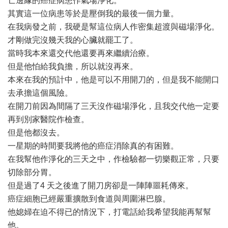
亡邊緣的癌症病患作氣場淨化。
其實這一位病患等於是壓倒我的最後一個力量。
在我病發之前，我硬是幫這位病人作密集超渡與磁場淨化。
才剛做完沒幾天我的心臟就罷工了。
當時我本來還交代他還要再來繼續治療。
但是他怕給我負擔，所以就沒再來。
本來在我的預計中，他是可以不用開刀的，但是我不能開口
去承擔這個風險。
在開刀前因為間隔了三天沒作磁場淨化，且我交代他一定要
再到別家醫院作檢查。
但是他都沒去。
一星期的時間要我將他的癌症消除真的有困難。
在我幫他作淨化的三天之中，作檢驗都一切樂觀正常，只要
切除部分胃。
但是過了4 天之後進了開刀房卻是一陣陣噩耗傳來。
癌症細胞已經嚴重擴散到食道與周圍淋巴腺。
他媳婦在迫不得已的情況下，打電話給我希望我能再幫幫
他。