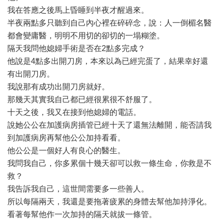
我在答應之後馬上昏睡到半夜才醒過來。
半夜兩點多只聽到自己內心裡在碎碎念，說：人一倒楣名醫
都會變庸醫，明明不用切的卻切的一塌糊塗。
隔天我問他媳婦手術是否在2點多完成？
他說是4點多出開刀房，本來以為已經完蛋了，結果幸好還
有出開刀房。
我說那有成功出開刀房就好。
那幾天其實我自己都已經很累很不舒服了。
十天之後，我又在接到他媳婦的電話。
說她公公在加護病房插管已經十天了還無法離開，能否請我
到加護病房再幫他公公加持看看。
他公公是一個好人有良心的醫生。
我問我自己，你多累個十幾天卻可以救一條生命，你救是不
救？
我告訴我自己，這世間需要多一些善人。
所以每隔兩天，我還是要拖著疲累的身體去幫他加持淨化。
看著每幫他作一次加持的隔天就拔一條管。