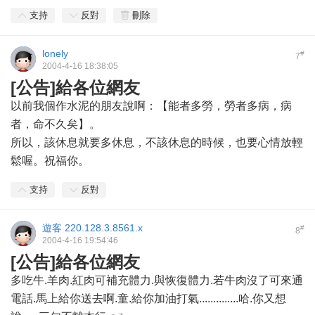
支持
反對
刪除
lonely
#
7
2004-4-16 18:38:05
[公告]給各位網友
以前我個作水泥的朋友說啊：【能者多勞，勞者多病，病
者，命不久矣】。
所以，該休息就要多休息，不該休息的時候，也要心情放輕
鬆喔。祝福你。
支持
反對
遊客
220.128.3.8561.x
#
8
2004-4-16 19:54:46
[公告]給各位網友
多吃牛.羊肉.紅肉可補充體力.與恢復體力.若牛肉沒了可來通
電話.馬上給你送去啊.童.給你加油打氣..............哈.你又想