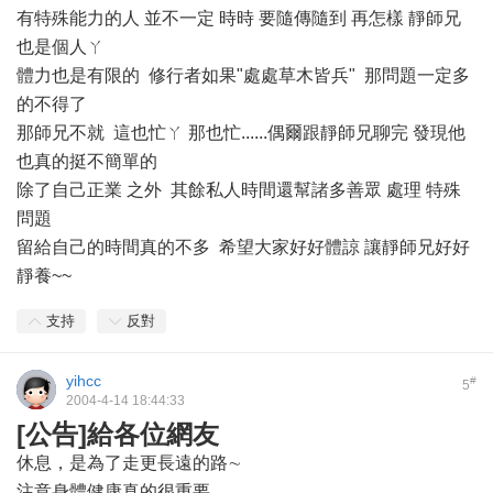
有特殊能力的人 並不一定 時時 要隨傳隨到 再怎樣 靜師兄
也是個人ㄚ
體力也是有限的 修行者如果"處處草木皆兵" 那問題一定多
的不得了
那師兄不就 這也忙ㄚ 那也忙......偶爾跟靜師兄聊完 發現他
也真的挺不簡單的
除了自己正業 之外 其餘私人時間還幫諸多善眾 處理 特殊
問題
留給自己的時間真的不多 希望大家好好體諒 讓靜師兄好好
靜養~~
支持
反對
yihcc
#
5
2004-4-14 18:44:33
[公告]給各位網友
休息，是為了走更長遠的路∼
注意身體健康真的很重要