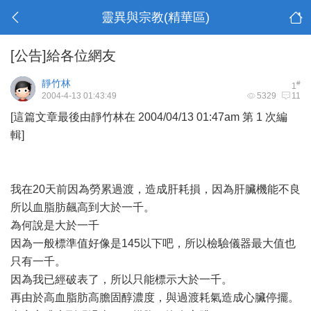
靈異與宗教(精華區)
[公告]給各位網友
靜竹林
#
1
2004-4-13 01:43:49
5329
11
[這篇文章最後由靜竹林在 2004/04/13 01:47am 第 1 次編
輯]
我在20天前因為勞累過渡，造成肝耗損，因為肝臟機能不良
所以血脂肪飆高到大於一千。
為何說是大於一千
因為一般標準值好像是145以下吧，所以檢驗儀器最大值也
只有一千。
因為我已經破表了，所以只能標示大於一千。
再由於高血脂肪高膽固醇濃度，與過渡耗氣造成心臟停擺。