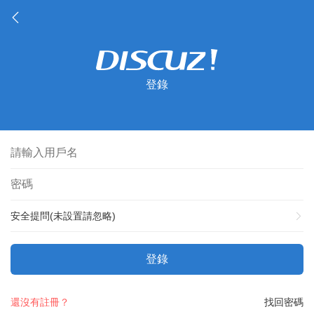
登錄
安全提問(未設置請忽略)
登錄
還沒有註冊？
找回密碼