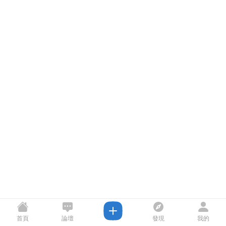
首頁
論壇
發現
我的