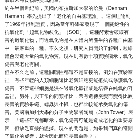
氧氣來將食物轉變成能量。
約在半個世紀前，美國內布拉斯加大學的哈曼（Denham
Harman）率先提出了「老化的自由基理論」。這個理論到
了1969年得到證實，因為當年科學家發現了一個關鍵性的
抗氧化劑「超氧化物歧化」（SOD），這種酵素會破壞有
害的過氧化物，而過氧化物是在人體內所產生的各種自由基
中，最嚴重的一種。不久之後，研究人員開始了解到，粒線
體會製造大量的氧化物質。現在則有數十項實驗顯示，氧化
傷害與老化有關。
但在不久之前，這種關聯性都還不是直接的。例如在實驗室
裡，有些年輕的人類細胞遠比老舊細胞更能抵抗或修護氧化
傷害，不管這些細胞是浸在過氧化氫裡或是培養在純氧的容
器裡。另外，與正常的同類相比，帶有遺傳突變而變得比較
長壽的實驗果蠅、蠕蟲與小鼠，也都比較能承受氧化的傷
害。美國南加州大學的分子生物學者陶爾（John Tower）表
示：「這些研究都暗示，氧化傷害可能是造成老化的重要原
因，但缺乏直接的證據。現在的問題是，如果我們真的避開
了氧化的威脅，就會因此而延長壽命嗎？」