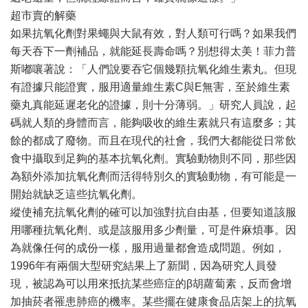
超市賣的解藥
如果抗氧化劑對果蠅與大鼠有效，對人類可行嗎？如果我們
每天吞下一劑補品，就能延長壽命嗎？別想得太美！菲力普
斯嘟嚷著說：「人們說要吞它個幾顆抗氧化維生素丸。但現
有證據只能證實，服用適量維生素C與E無害，至於維生素
藥丸真能延遲老化的證據，則十分薄弱。」研究人員說，起
碼就人類的身體而言，能夠吸收的維生素就只有這麼多；其
餘的都成了廢物。而且在現代的社會，我們大都能從日常飲
食中攝取到足夠的基本抗氧化劑。實驗動物則不同，那些因
為額外添加抗氧化劑而活得特別久的實驗動物，有可能是一
開始就缺乏這些抗氧化劑。
縱使補充抗氧化劑的確可以加強對抗自由基，但要知道該服
用哪種抗氧化劑、或是該服用多少劑量，可是件麻煩事。因
為就像任何的成份一樣，服用過量都會造成問題。例如，
1996年有兩個大型研究結果上了新聞，因為研究人員發
現，被認為可以用來抵抗某些癌症的β胡蘿蔔素，反而會增
加抽菸者罹患肺癌的機率。某些擺在健康食品店架上的抗氧