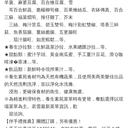
羊羹、麻婆豆腐、百合燴豆腐、雪
耳百合鮮蔬、脆楊柳筍條、百果燴絲瓜、衣缽傳真、百合
三蘇、福菜燜筍、辣仔雞丁、芥末
三絲、梅汁苦瓜、碧玉雙筍、梅汁彩虹雙椒、塔香三杯
菇、魚香茄腸、薑絲脆腸、五更腸旺
、茄汁腸旺、如意蝦鬆…等。
★養生沙拉類：生鮮蔬菜沙拉、水果總匯沙拉…等。
★甜點類：蜜汁芋頭、黃金南瓜蜜、手工薑汁豆花、滑Ｑ咖
啡凍�茶凍…等。
★飲品類：新鮮時令現搾果汁…等。
※養生素苑食材均為天然有機蔬果，且使用美商美樂佳出品
的天然洗劑洗淨，並以淨化水洗滌、
浸泡，更確保食材的衛生、健康無虞。
※為精進料理特色，養生素苑菜單時有更替，餐點選擇以現
場菜單為主。若需最新菜單資訊，歡
迎洽詢。
【伴手禮推薦】團體訂購，另有優惠！