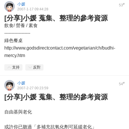
小媛
#
53
2007-1-17 09:44:28
[分享]小媛 蒐集、整理的參考資源
飲食/ 營養 / 素食
------------------
綠色餐桌
http://www.godsdirectcontact.com/vegetarian/ch/budhi-
mercy.htm
支持
反對
小媛
#
54
2007-2-27 00:23:59
[分享]小媛 蒐集、整理的參考資源
自由基與老化
或許你已聽過「多補充抗氧化劑可延緩老化」