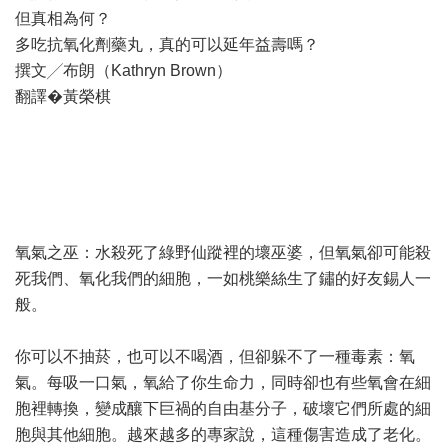
但真相為何？
多吃抗氧化劑藥丸，真的可以延年益壽嗎？
撰文╱布朗（Kathryn Brown）
翻譯�黃榮棋
氧氣之巫：水殺死了綠野仙蹤裡的壞巫婆，但氧氣卻可能殺
死我們、氧化我們的細胞，一如桃樂絲生了鏽的好友錫人一
般。
你可以不抽菸，也可以不喝酒，但卻躲不了一種毒素：氧
氣。每吸一口氣，氧給了你生命力，同時卻也有些氧會在細
胞裡轉換，變成釀下巨禍的自由基分子，破壞它們所處的細
胞與其他細胞。越來越多的專家說，這種傷害造成了老化。