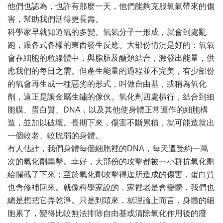
他們也認為，也許有那麼一天，他們能夠克服氧氣帶來的傷
害，幫助我們活得更長壽。
科學家早就知道氧的多變。氧氣分子一形成，就會到處亂
跑，跟各式各樣的東西發生反應。大部份情況是好的：氧氣
會在細胞的粒線體中，與脂肪及醣類結合，激發出能量，供
應我們的每日之需。但產生能量的過程並不完美，有少部份
的氧會再生成一種惡劣的形式，叫做自由基，或稱為氧化
劑，這正是讓金屬生鏽的傢伙。氧化劑四處橫行，結合到細
胞膜、蛋白質、DNA，以及其他使身體正常運作的細胞構
造，並加以破壞。長期下來，傷害不斷累積，就可能造就出
一個較老、較脆弱的身體。
有人估計，我們身體每個細胞裡的DNA，每天遭受約一萬
次的氧化劑轟擊。幸好，大部份的攻擊都被一小群抗氧化劑
給攔截了下來；至於氧化劑攻擊得逞所造成的傷害，蛋白質
也會修補回來。就像科學家說的，家裡老是會變髒，我們也
總是想把它弄乾淨。只是到頭來，就理論上而言，身體的細
胞累了，變得比較無法排除自由基或清除氧化作用後的廢