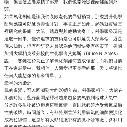
物，傷害便逐漸累積了起來，我們也開始從裡頭鏽蝕到外
頭。
如果氧化劑確是讓我們衰敗老化的罪魁禍首，那麼提升化學
防禦應該可以延長壽命才對。事實正是如此，起碼就實驗室
裡研究的果蠅、大鼠、蠕蟲與其他動物身上，科學家發現是
這麼一回事。他們追求的技術是否可以延長人類壽命，還是
個未知數，但有些研究人員認為他們就快要有答案了。美國
加州大學柏克萊分校的生化學者艾姆斯（Bruce N. Ames）
說：「關鍵在於真正了解氧化劑如何造成傷害，而我們目前
正在進展當中。我相信，人類變得更長壽的那一天，將遠比
任何人能想像的都來得早。」
最早的污染源
氧的多變，可以回溯到大約20億年前。科學家相信，大約在
那個時期，藍綠菌開始釋出越來越多的氧氣到地球大氣中，
於是許多生物被迫適應這種氣體，否則就必須承受氧氣腐蝕
性的破壞。時間越久，有些特別善於利用氧氣的細菌便演化
成為粒線體，這是所有人類細胞都有的微小發電廠，會利用