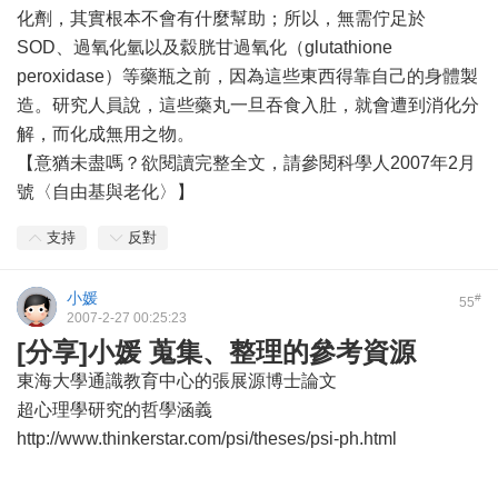
化劑，其實根本不會有什麼幫助；所以，無需佇足於
SOD、過氧化氫以及縠胱甘過氧化（glutathione
peroxidase）等藥瓶之前，因為這些東西得靠自己的身體製
造。研究人員說，這些藥丸一旦吞食入肚，就會遭到消化分
解，而化成無用之物。
【意猶未盡嗎？欲閱讀完整全文，請參閱科學人2007年2月
號〈自由基與老化〉】
支持
反對
小媛
#
55
2007-2-27 00:25:23
[分享]小媛 蒐集、整理的參考資源
東海大學通識教育中心的張展源博士論文
超心理學研究的哲學涵義
http://www.thinkerstar.com/psi/theses/psi-ph.html