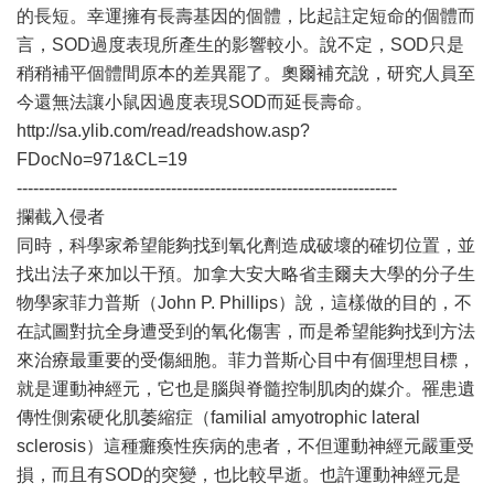
的長短。幸運擁有長壽基因的個體，比起註定短命的個體而
言，SOD過度表現所產生的影響較小。說不定，SOD只是
稍稍補平個體間原本的差異罷了。奧爾補充說，研究人員至
今還無法讓小鼠因過度表現SOD而延長壽命。
http://sa.ylib.com/read/readshow.asp?
FDocNo=971&CL=19
---------------------------------------------------------------------
攔截入侵者
同時，科學家希望能夠找到氧化劑造成破壞的確切位置，並
找出法子來加以干預。加拿大安大略省圭爾夫大學的分子生
物學家菲力普斯（John P. Phillips）說，這樣做的目的，不
在試圖對抗全身遭受到的氧化傷害，而是希望能夠找到方法
來治療最重要的受傷細胞。菲力普斯心目中有個理想目標，
就是運動神經元，它也是腦與脊髓控制肌肉的媒介。罹患遺
傳性側索硬化肌萎縮症（familial amyotrophic lateral
sclerosis）這種癱瘓性疾病的患者，不但運動神經元嚴重受
損，而且有SOD的突變，也比較早逝。也許運動神經元是