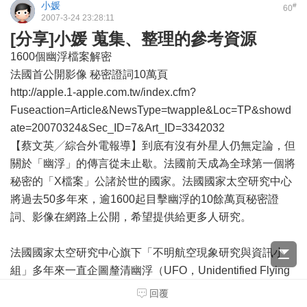
小媛
#
60
2007-3-24 23:28:11
[分享]小媛 蒐集、整理的參考資源
1600個幽浮檔案解密
法國首公開影像 秘密證詞10萬頁
http://apple.1-apple.com.tw/index.cfm?
Fuseaction=Article&NewsType=twapple&Loc=TP&showd
ate=20070324&Sec_ID=7&Art_ID=3342032
【蔡文英╱綜合外電報導】到底有沒有外星人仍無定論，但
關於「幽浮」的傳言從未止歇。法國前天成為全球第一個將
秘密的「X檔案」公諸於世的國家。法國國家太空研究中心
將過去50多年來，逾1600起目擊幽浮的10餘萬頁秘密證
詞、影像在網路上公開，希望提供給更多人研究。
法國國家太空研究中心旗下「不明航空現象研究與資訊小
組」多年來一直企圖釐清幽浮（UFO，Unidentified Flying
Object，即不明飛行物體）的各種傳聞，其網站(www.cnes-
回覆
geipan.fr)前天上午公開這些「X檔案」不到3小時，就被好