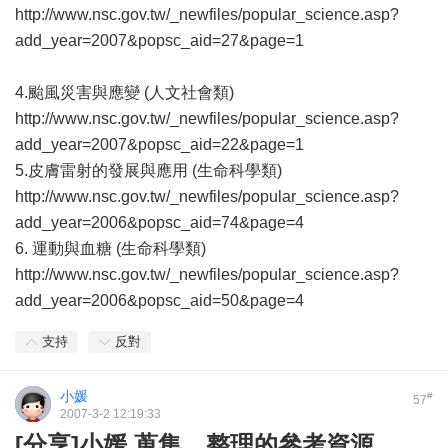
http://www.nsc.gov.tw/_newfiles/popular_science.asp?
add_year=2007&popsc_aid=27&page=1
4.颱風災害與應變 (人文社會類)
http://www.nsc.gov.tw/_newfiles/popular_science.asp?
add_year=2007&popsc_aid=22&page=1
5.皮膚雷射的發展與應用 (生命科學類)
http://www.nsc.gov.tw/_newfiles/popular_science.asp?
add_year=2006&popsc_aid=74&page=4
6. 運動與血糖 (生命科學類)
http://www.nsc.gov.tw/_newfiles/popular_science.asp?
add_year=2006&popsc_aid=50&page=4
支持
反對
小媛
#
57
2007-3-2 12:19:33
[分享]小媛 蒐集、整理的參考資源