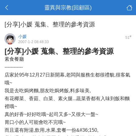
靈異與宗教(回顧區)
[分享]小媛 蒐集、整理的參考資源
小媛
#
51
2007-1-2 08:48:33
[分享]小媛 蒐集、整理的參考資源
素食餐廳
------------
店家於95年12月27日新開幕,老闆與服務生都很禮貌,很客氣
哦~
我是去吃焗烤麵,朋友吃焗烤飯,料多味美,
有花椰菜、香菇、白菜、素火腿...蔬菜香都有入味到飯和麵
裡哦~
真的好香~好好吃哦~起司又多~又很大一盤~
胃口小的人可能會吃不完哦~
而且還有附湯,飲用,水果,套餐一份&#36;150,