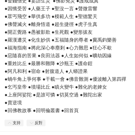
●金錢僧史 ●妄語生災 ●佛影免災 ●護戒成真
●因憍受苦 ●人藥王子 ●聖沒一言 ●聲微雷響
●眾丐飛空 ●華供多功 ●模範人生 ●聖德驚天
●佛聲滅火 ●離身悟道 ●超生捷徑 ●虎子生真
●開正覺路 ●愚被影欺 ●生死觀 ●變形拔友
●羅漢遭災 ●化生妙供 ●五福隨身的尊者 ●竇禹鈞樂善
●福海指南 ●將此深心奉塵剎 ●心力難思 ●狂心不歇
●惡隨喜的苦果 ●良田法器 ●人生如何似 ●曠劫因緣
●重姓比丘 ●最勝和難降 ●沙瓶王 ●護命鎧
●阿凡和利 ●宿命 ●射腹道人 ●人蟒證果
●蝸牛角上爭何事 ●干載一會 ●佛音難測 ●優波離入第四禪
●乞丐皇帝 ●墳場比丘 ●瞋火變牛 ●難化的老婢女
●上座阿娑陀 ●是誰可憐 ●切莫空過 ●難陀出家
●賣逆境
●回佛教故事 ●回明倫叢書 ●回首頁
支持
反對