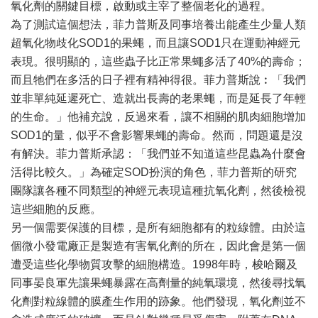
氧化劑的關鍵目標，啟動或主宰了整個老化的過程。
為了測試這個想法，菲力普斯及同事培養出能產生少量人類
超氧化物歧化SOD1的果蠅，而且讓SOD1只在運動神經元
表現。很明顯的，這些蟲子比正常果蠅多活了40%的壽命；
而且牠們在多活的日子裡有精神得很。菲力普斯說︰「我們
並非單純延遲死亡、造就出長壽的老果蠅，而是延長了年輕
的生命。」他補充說，反過來看，讓不相關的肌肉細胞增加
SOD1的量，似乎不會影響果蠅的壽命。然而，問題還是沒
有解決。菲力普斯承認：「我們並不知道這些昆蟲為什麼會
活得比較久。」為確定SOD扮演的角色，菲力普斯的研究
團隊讓各種不同類型的神經元表現這種抗氧化劑，然後檢視
這些細胞的反應。
另一個需要保護的目標，是所有細胞都有的粒線體。由於這
個微小發電廠正是製造有害氧化劑的所在，因此會是第一個
遭受這些化學物質攻擊的細胞構造。1998年時，梭哈爾及
同事晏良軍先讓果蠅暴露在高劑量的純氧環境，然後尋找氧
化劑對粒線體的膜產生作用的跡象。他們發現，氧化劑並不