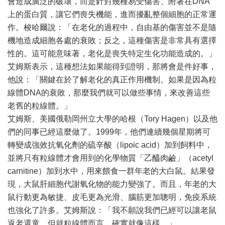
會造成廣泛的破壞，而是針對幾種易受傷害、附著在DNA
上的蛋白質，讓它們喪失機能，進而擾亂整個細胞的正常運
作。梭哈爾說：「在老化的過程中，自由基的傷害並不是隨
機地造成細胞各處的衰敗；反之，這種傷害是非常具有選擇
性的。這可能意味著，老化是喪失特定生化功能造成的。」
艾姆斯表示，這種想法如果能得到證明，那將會是件好事，
他說：「關鍵在於了解老化的真正作用機制。如果是因為粒
線體DNA的衰敗，那麼我們就可以做些事情，來改善這些
老舊的粒線體。」
艾姆斯、美國俄勒岡州立大學的哈根（Tory Hagen）以及他
們的同事已經這麼做了。1999年，他們連續幾個星期將可
轉變成強效抗氧化劑的硫辛酸（lipoic acid）加到飼料中，
並將只有粒線體才會用到的化學物質「乙醯肉鹼」（acetyl
carnitine）加到水中，用來餵食一群年老的大白鼠。結果發
現，大鼠肝細胞代謝氧化物的能力變強了。而且，年老的大
鼠行動更為敏捷、皮毛更為光滑、腦筋更加聰明，免疫系統
也強化了許多。艾姆斯說：「我不願說我們已經可以讓老鼠
返老還童，但就粒線體而言，確實就像這樣。」