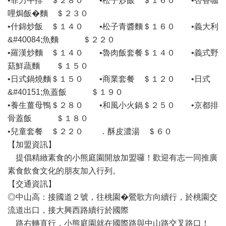
•菲力牛排 ＄２８０ •松子炒飯 ＄１６０ •杏香咖
哩焗飯�麵 ＄２３０
•什錦炒飯 ＄１４０ •松子青醬麵＄１６０ •義大利
&#40084;魚麵 ＄２２０
•羅漢炒麵 ＄１４０ •魯肉飯套餐＄１４０ •義式野
菇鮮蔬麵 ＄１５０
•日式鍋燒麵＄１５０ •商業套餐 ＄１２０ •日式
&#40151;魚蓋飯 ＄１９０
•養生薑母鴨＄２８０ •和風小火鍋＄２５０ •京都排
骨蓋飯 ＄１８０
•兒童套餐 ＄２２０ ．酥皮濃湯 ＄６０
【加盟資訊】
提倡精緻素食的小熊庭園開放加盟囉！歡迎有志一同推廣
素食飲食文化的朋友加入行列。
【交通資訊】
◎中山高：接國道２號，往桃園�鶯歌方向續行，於桃園交
流道出口，接大興西路續行於國際
路右轉直行，小熊庭園就在國際路與中山路交叉路口！