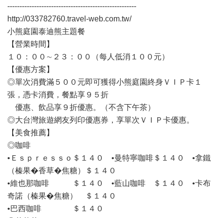
-----------------------------------------------------
http://033782760.travel-web.com.tw/
小熊庭園泰迪熊主題餐
【營業時間】
１０：００∼２３：００（每人低消１００元）
【優惠方案】
◎單次消費滿５００元即可獲得小熊庭園終身ＶＩＰ卡１
張，憑卡消費，餐點享９５折
優惠、飲品享９折優惠。（不含下午茶）
◎大台灣旅遊網友列印優惠券，享單次ＶＩＰ卡優惠。
【美食推薦】
◎咖啡
•Ｅｓｐｒｅｓｓｏ＄１４０ •曼特寧咖啡＄１４０ •拿鐵
（榛果�香草�焦糖）＄１４０
•維也那咖啡 ＄１４０ •藍山咖啡 ＄１４０ •卡布
奇諾（榛果�焦糖） ＄１４０
•巴西咖啡 ＄１４０