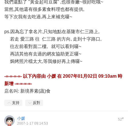
我們還點了 "黃金起司豆腐" ,也很香嫩~很好吃哦~
當然,其他還有很多素食料理也都有提供,
等下次我有去吃過,再上來補充囉~
ps.因為忘了拿名片,只知地點在基隆市仁三路上,
若走 愛三路 往 仁三路 的方向, 走到十字路口,
往左前看對面二樓, 就可以看到囉~
再請其他有去過的網友協助更正囉~
焗烤照片檔太大,等我修好再上傳囉~
-=-=-=-=- 以下內容由
小媛
在
2007年01月02日 09:10am
時
新增 -=-=-=-=-
店名叫: 新境界素(蔬)食
支持
反對
小媛
#
52
2007-1-17 09:14:53