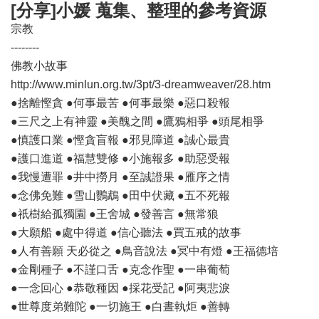
[分享]小媛 蒐集、整理的參考資源
宗教
--------
佛教小故事
http://www.minlun.org.tw/3pt/3-dreamweaver/28.htm
●捨離慳貪 ●何事最苦 ●何事最樂 ●惡口殺報
●三尺之上有神靈 ●美醜之間 ●鷹鴉相爭 ●頭尾相爭
●慎護口業 ●慳貪盲報 ●邪見障道 ●誠心最貴
●護口進道 ●福慧雙修 ●小施報多 ●助惡受報
●我慢遭罪 ●井中撈月 ●至誠證果 ●雁序之情
●念佛免難 ●雪山鸚鵡 ●田中伏藏 ●五不死報
●祇樹給孤獨園 ●王舍城 ●發善言 ●無常狼
●大願船 ●處中得道 ●信心聽法 ●買五戒的故事
●人有善願 天必從之 ●鳥音說法 ●冥中有燈 ●王福德培
●金剛種子 ●不謹口舌 ●克念作聖 ●一串葡萄
●一念回心 ●恭敬種因 ●採花受記 ●阿夷悲淚
●世尊度弟難陀 ●一切施王 ●白晝執炬 ●善轉