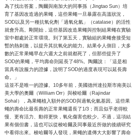
為了找出答案，陶爾與南加大的同事孫（Jingtao Sun）培
育了基因改造過的果蠅，這些果蠅一旦暴露在高溫狀況，
SOD以及另一種抗氧化劑「過氧化氫」（catalase）的活性
就會升高。剛開始，這些基因改造果蠅與控制組果蠅在實驗
室中都處於正常環境。到了第五天，實驗組的果蠅會接受短
暫的熱刺激，以提升其抗氧化的能力。結果令人側目，大多
數的正常果蠅早在六週大之前就都死了，但那些提升了
SOD的果蠅，平均壽命則延長了48%。陶爾說：「這是相
當具有說服力的證據，說明了SOD的過度表現可以延長壽
命。」
這並不是唯一的證據。10多年前，美國德州達拉斯市南美以
美大學的奧爾（William Orr）與梭哈爾（Rajindar
Sohal），為果蠅植入額外的SOD與過氧化氫基因。這些果
蠅的壽命比最長壽的正常果蠅還長了1/3；而且似乎老得較
慢、更有活力、動得更快，氧化傷害也較少。不過，這項結
果有個但書，這也可以從梭哈爾及同事最近所做的後續研究
中看得出來。梭哈爾等人發現，果蠅的遺傳大大影響了壽命