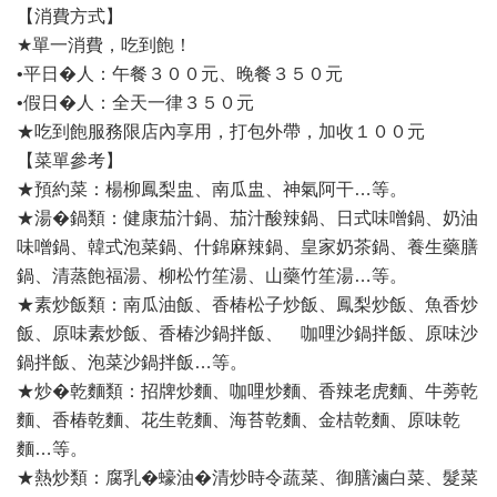
【消費方式】
★單一消費，吃到飽！
•平日�人：午餐３００元、晚餐３５０元
•假日�人：全天一律３５０元
★吃到飽服務限店內享用，打包外帶，加收１００元
【菜單參考】
★預約菜：楊柳鳳梨盅、南瓜盅、神氣阿干…等。
★湯�鍋類：健康茄汁鍋、茄汁酸辣鍋、日式味噌鍋、奶油
味噌鍋、韓式泡菜鍋、什錦麻辣鍋、皇家奶茶鍋、養生藥膳
鍋、清蒸飽福湯、柳松竹笙湯、山藥竹笙湯…等。
★素炒飯類：南瓜油飯、香椿松子炒飯、鳳梨炒飯、魚香炒
飯、原味素炒飯、香椿沙鍋拌飯、 咖哩沙鍋拌飯、原味沙
鍋拌飯、泡菜沙鍋拌飯…等。
★炒�乾麵類：招牌炒麵、咖哩炒麵、香辣老虎麵、牛蒡乾
麵、香椿乾麵、花生乾麵、海苔乾麵、金桔乾麵、原味乾
麵…等。
★熱炒類：腐乳�蠔油�清炒時令蔬菜、御膳滷白菜、髮菜