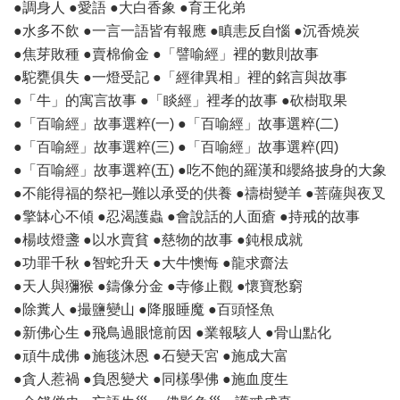
●調身人 ●愛語 ●大白香象 ●育王化弟
●水多不飲 ●一言一語皆有報應 ●瞋恚反自惱 ●沉香燒炭
●焦芽敗種 ●賣棉偷金 ●「譬喻經」裡的數則故事
●駝甕俱失 ●一燈受記 ●「經律異相」裡的銘言與故事
●「牛」的寓言故事 ●「睒經」裡孝的故事 ●砍樹取果
●「百喻經」故事選粹(一) ●「百喻經」故事選粹(二)
●「百喻經」故事選粹(三) ●「百喻經」故事選粹(四)
●「百喻經」故事選粹(五) ●吃不飽的羅漢和纓絡披身的大象
●不能得福的祭祀─難以承受的供養 ●禱樹變羊 ●菩薩與夜叉
●擎缽心不傾 ●忍渴護蟲 ●會說話的人面瘡 ●持戒的故事
●楊歧燈盞 ●以水賣貧 ●慈物的故事 ●鈍根成就
●功罪千秋 ●智蛇升天 ●大牛懊悔 ●龍求齋法
●天人與獼猴 ●鑄像分金 ●寺修止觀 ●懷寶愁窮
●除糞人 ●撮鹽變山 ●降服睡魔 ●百頭怪魚
●新佛心生 ●飛鳥過眼憶前因 ●業報駭人 ●骨山點化
●頑牛成佛 ●施毯沐恩 ●石變天宮 ●施成大富
●貪人惹禍 ●負恩變犬 ●同樣學佛 ●施血度生