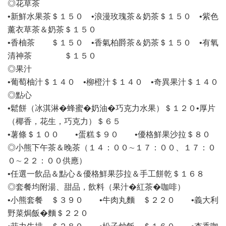
◎花草茶
•新鮮水果茶＄１５０ •浪漫玫瑰茶＆奶茶＄１５０ •紫色
薰衣草茶＆奶茶＄１５０
•香柚茶 ＄１５０ •香氣柏爵茶＆奶茶＄１５０ •有氧
清神茶 ＄１５０
◎果汁
•葡萄柚汁＄１４０ •柳橙汁＄１４０ •奇異果汁＄１４０
◎點心
•鬆餅（冰淇淋�蜂蜜�奶油�巧克力水果）＄１２０•厚片
（椰香，花生，巧克力）＄６５
•薯條＄１００ •蛋糕＄９０ •優格鮮果沙拉＄８０
◎小熊下午茶＆晚茶（１４：００∼１７：００、１７：０
０∼２２：００供應）
•任選一飲品＆點心＆優格鮮果莎拉＆手工餅乾＄１６８
◎套餐均附湯、甜品，飲料（果汁�紅茶�咖啡）
•小熊套餐 ＄３９０ •牛肉丸麵 ＄２２０ •義大利
野菜焗飯�麵＄２２０