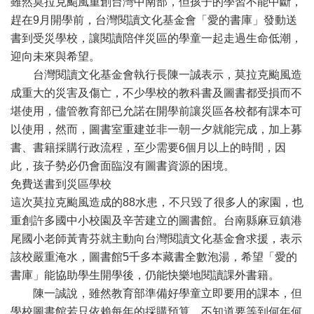
雖然莫拉克颱風重創台灣中南部，但孩子的學習不能中斷，
趕在9月開學前，台灣閱讀文化基金會「愛的書庫」發動送
書到受災學校，讓閱讀陪伴災區的學童一起走過生命低潮，
迎向未來與希望。
台灣閱讀文化基金會執行長陳一誠表示，莫拉克颱風造
成重大的災害及傷亡，不少學校的教科書及圖書都受損而不
堪使用，儘管教育部已允諾在開學前讓災區各校都有課本可
以使用，然而，圖書室重建並非一朝一夕就能完成，加上募
書、書籍採購行政流程，至少需要6個月以上的時間，因
此，孩子勢必仍會面臨沒有圖書資源的困境。
免費送書到災區學校
這次莫拉克颱風造成的88水患，不只毀了很多人的家園，也
重創許多國中小校園及辛苦建立的圖書館。台南縣麻豆鎮港
尾國小老師黃青芬就主動向台灣閱讀文化基金會求援，表示
該校嚴重淹水，圖書館5千多本藏書全數泡湯，希望「愛的
書庫」能協助學生開學後，仍能快樂地閱讀課外書籍。
陳一誠說，雖然教育部準備好學童立即要用的課本，但
學校圖書館若只依賴每年的採購預算，不知道要等到何年何