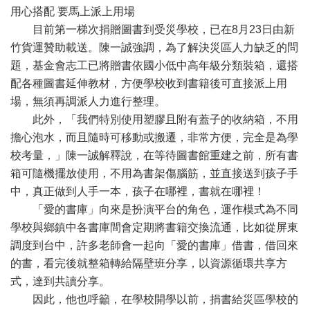
用心搭配 要馬上派上用場
目前第一梯次捐贈圖書到受災學校，已在8月23日由新
竹貨運贊助載送。陳一誠強調，為了解決災區人力缺乏的問
題，基金會志工已將贈書依國小低中高年級分類裝箱，還搭
配各種圖書延伸教材，方便學校收到書籍後可直接派上用
場，無須再調派人力進行整理。
此外，「我們特別使用塑膠且附有蓋子的收納箱，不用
擔心泡水，而且隨時可移動或搬遷，非常方便，完全是為學
校考量，」陳一誠解釋說，在等待圖書館重建之前，所有書
箱可隨機擺放使用，不用為書架傷腦筋，並直接送到孩子手
中，真正做到人手一本，孩子在哪裡，書就在哪裡！
「愛的書庫」向來是扮演平台的角色，運作模式為不同
學校與鄉鎮中各書庫間會定期將書籍交換流通，比如從屏東
調度到台中，許多老師會一起向「愛的書庫」借書，借回來
的書，看完後就整箱轉給隔壁班分享，以資源循環共享方
式，達到共讀分享。
因此，他也呼籲，在學校開學以前，捐書給災區學校的