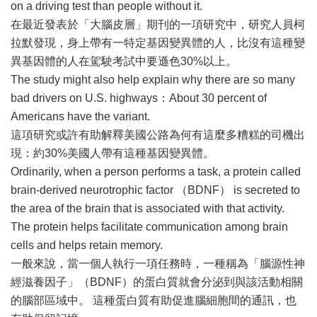
on a driving test than people without it.
在最近發表於「大腦皮層」期刊的一項研究中，研究人員柯
拉默發現，身上帶有一特定基因變異體的人，比沒有這種變
異基因體的人在駕駛考試中要遜色30%以上。
The study might also help explain why there are so many
bad drivers on U.S. highways：About 30 percent of
Americans have the variant.
這項研究或許有助解釋美國公路為何有這麼多糟糕的司機出
現：約30%美國人帶有這種基因變異體。
Ordinarily, when a person performs a task, a protein called
brain-derived neurotrophic factor （BDNF） is secreted to
the area of the brain that is associated with that activity.
The protein helps facilitate communication among brain
cells and helps retain memory.
一般來說，當一個人執行一項任務時，一種稱為「腦源性神
經滋養因子」（BDNF）的蛋白質就會分泌到與該活動相關
的腦部區域中。 這種蛋白質有助促進腦細胞間的通訊，也