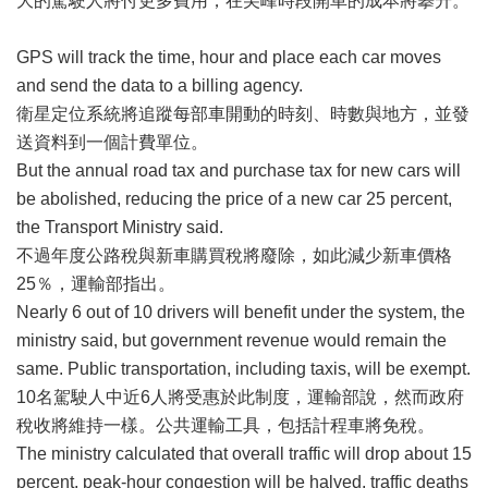
大的駕駛人將付更多費用，在尖峰時段開車的成本將攀升。
GPS will track the time, hour and place each car moves
and send the data to a billing agency.
衛星定位系統將追蹤每部車開動的時刻、時數與地方，並發
送資料到一個計費單位。
But the annual road tax and purchase tax for new cars will
be abolished, reducing the price of a new car 25 percent,
the Transport Ministry said.
不過年度公路稅與新車購買稅將廢除，如此減少新車價格
25％，運輸部指出。
Nearly 6 out of 10 drivers will benefit under the system, the
ministry said, but government revenue would remain the
same. Public transportation, including taxis, will be exempt.
10名駕駛人中近6人將受惠於此制度，運輸部說，然而政府
稅收將維持一樣。公共運輸工具，包括計程車將免稅。
The ministry calculated that overall traffic will drop about 15
percent, peak-hour congestion will be halved, traffic deaths