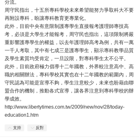
分流。
周守民指出，十五所專科學校未來希望能努力爭取科大不要
再附設專科，盼讓專科教育更專業化。
此外，目前中央有意限制護專學生直接報考護理師專技高
考，必須是大學生才能報考，周守民也指出，這項限制將嚴
重影響護專學生的權益，以去年護理師高考為例，共有一萬
一千人考取，其中有七成三是護專學生，顯示專科教學品質
及學生素質均受肯定，一旦設限，對專科學生太不公平。
此外，目前政府極力倡導十二年國教，外界較注意高中、高
職的相關辦法，專科學校其實也在十二年國教的範圍內，周
守民認為可能是宣導不夠，學生注意較少，未來也盼藉由聯
盟合作的機制，推動各式宣導，讓各界注意到專科學校的辦
學成效。
http://www.libertytimes.com.tw/2009/new/nov/28/today-
education1.htm
支持
反對