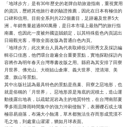
「地球步方」是有30年歷史的老牌自助旅遊指南，重視實用
的資訊，歷經其他旅行者的驗證推薦，因此在日本有極佳的
口碑和信用。目前全系列共222個書目，足跡遍及世界5大
洲，年銷售量超過800萬冊，是日本市場上最熱門的旅行指
南書。也因此一度被外國盜賊鎖定，以其特殊藍色內頁認出
日籍觀光客，導致全面改版為普通白色內頁。
「地球步方」此次來台人員為代表取締役川田秀文及採訪編
輯谷口佳惠，他們環台遊遍全台重要景點，實地探勘採訪內
容將作為明年春天台灣專書改版之用。縣府為其安排了田寮
月世界、佛光山、大樹姑山倉庫、義大世界、澄清湖、美
濃、旗山等景點。
其中出版社認為最具特色的景點是燕巢、田寮之惡地形，也
就是俗稱的「月世界」。惡地形原是海底的泥積土，造山運
動後露出地表，以疏鬆泥岩為主的地質特性，在台灣南部夏
季多雨且降雨時間集中的強力沖刷侵蝕下，表層礫石或土壤
極容易崩落，布滿大小蝕溝，草木都無法生存而形成荒漠不
毛之地，到處童山濯濯，猶如月球表面。