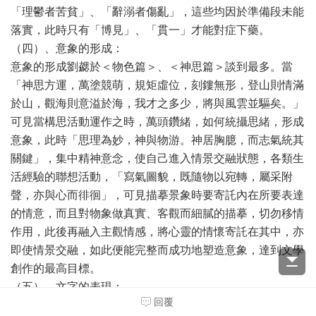
「理鬱者苦貧」、「辭溺者傷亂」，這些均因於準備段未能
落實，此時只有「博見」、「貫一」才能對症下藥。
（四）、意象的形成：
意象的形成劉勰於＜物色篇＞、＜神思篇＞談到最多。當
「神思方運，萬塗競萌，規矩虛位，刻鏤無形，登山則情滿
於山，觀海則意溢於海，我才之多少，將與風雲並驅矣。」
可見當構思活動運作之時，萬頭鑽緒，如何統攝思緒，形成
意象，此時「思理為妙，神與物游。神居胸臆，而志氣統其
關鍵」，集中精神意念，使自己進入情景交融狀態，各類生
活經驗的聯想活動，「寫氣圖貌，既隨物以宛轉，屬采附
聲，亦與心而徘徊」，可見描摹景象時要寄託內在所要表達
的情意，而且對物象做真實、客觀而細膩的描摹，切勿移情
作用，此後再融入主觀情感，將心靈的情懷寄託在其中，亦
即使情景交融，如此便能完整而成功地塑造意象，達到文學
創作的最高目標。
（五）、文字的表現：
回覆
意象形成之後如何正確描摹景象並掌握內心情感，來使情貌