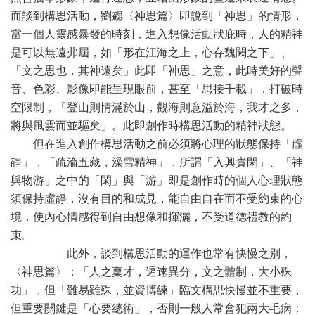
而談到構思活動，劉勰〈神思篇〉即說到「神思」的情形，
當一個人靈感暴發的時刻，進入想像活動狀庇時，人的精神
是可以無遠弗屆，如「形在江海之上，心存魏闕之下」、
「文之思也，其神遠矣」此即「神思」之意，此時美好的聲
音、色彩、影像即能呈現眼前，甚至「思接千載」，打破時
空限制，「登山則情滿於山，觀海則意溢於海，我才之多，
將與風雲而並驅矣」。此即創作時構思活動的精神狀態。
但在進入創作構思活動之前必須將心理的狀態保持「虛
靜」，「疏淪五藏，澡雪精神」，所謂「入興貴閑」、「神
與物游」之中的「閑」與「游」即是創作時的個人心理狀態
須保持虛靜，沒有目的和成見，能自由自在而不受約束的心
境，使內心情感得到自由想像和揮灑，不受道德禮教的約
束。
此外，談到構思活動的運作也常有快慢之別，
〈神思篇〉：「人之稟才，遲速異分，文之體制，大小殊
功」，但「難易雖殊，並資博練」臨文構思快慢並不重要，
但重要關鍵是「心要總術」，否則一般人常會犯兩大毛病：