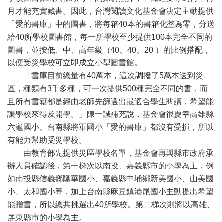
月才能充實藏書。因此，台灣閱讀文化基金會決定主動提供
「愛的書庫」中的圖書，將每箱40本的書箱化整為零，分送
給40所學校圖書館，每一所學校至少提供100本完全不同的
圖書，並按低、中、高年級（40、40、20 ）的比例搭配，
以便受災學校可立即成立小型圖書館。
「書庫目前總量有40萬本，這次調撥了5萬本送到災
區，種類有3千多種，可一次提供500種完全不同的書，而
且所有書籍都是經由老師先篩選出最適合學生閱讀，希望能
讓學校來得及開學。」陳一誠補充說，基金會很慶幸高雄縣
六龜國小、台南縣將軍國小「愛的書庫」都沒有受損，所以
有能力幫助受災學校。
由教育部先提供災區學校名單，基金會再與縣市政府承
辦人員確認後，第一梯次以南投、嘉義縣市的小學為主，例
如南投縣信義鄉隆華國小、嘉義縣中埔鄉新美國小、山美國
小、太和國小等，加上台南縣麻豆鎮港尾國小主動提出希望
能贈書，所以總共挑選出40所學校。第二梯次則將以高雄、
屏東縣市的小學為主。