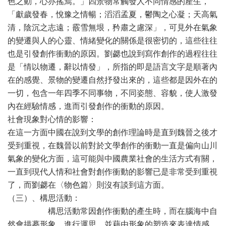
色之動，心亦搖焉。」四景物常觸發人不同情感的產生，
「獻歲發春，悅豫之情暢；滔滔孟夏，鬱陶之心凝；天高氣
清，陰沉之志遠；霰雪無垠，矜肅之慮深」，可見外在氣象
的變遷與人的心靈、情緒變化的關係是很密切的，這些往往
也是引發創作衝動的原因。劉勰也說到寫作創作的過程往往
是「情以物遷，辭以情發」，所指的即是語言文字是順著內
在的感覺、景物的變遷自然抒發出來的，這些都是因外在的
一切，包含一年四季不同事物，不同姿態、容貌，使人激發
內在經驗情感，進而引發創作的衝動的原因。
社會現象對心情的影響：
在這一方面中國在說到文學的創作理論時是直到魏晉之後才
受到重視，在魏晉以前對於文學創作的衝動一直是偏向山川
氣象的變化方面，這可能與中國農業社會的生活方式有關，
一直到現代人情和社會對創作衝動的影響已是非常受到重視
了，而劉勰在〈物色篇〉則沒有談到這方面。
（三）、構思活動：
構思活動常因創作衝動的產生時，而在腦海中自
然會描摹形象，進行運思，並藉由形象的塑造來表達情感。