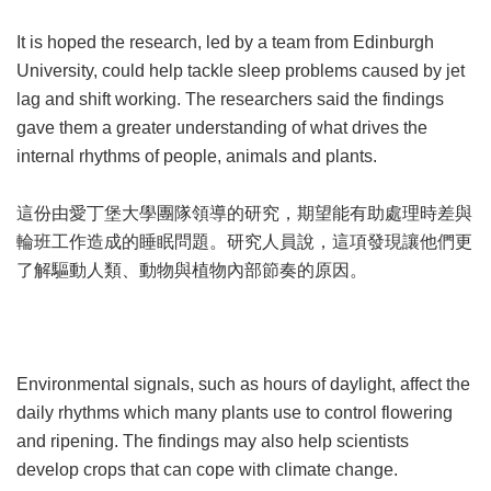
It is hoped the research, led by a team from Edinburgh
University, could help tackle sleep problems caused by jet
lag and shift working. The researchers said the findings
gave them a greater understanding of what drives the
internal rhythms of people, animals and plants.
這份由愛丁堡大學團隊領導的研究，期望能有助處理時差與
輪班工作造成的睡眠問題。研究人員說，這項發現讓他們更
了解驅動人類、動物與植物內部節奏的原因。
Environmental signals, such as hours of daylight, affect the
daily rhythms which many plants use to control flowering
and ripening. The findings may also help scientists
develop crops that can cope with climate change.