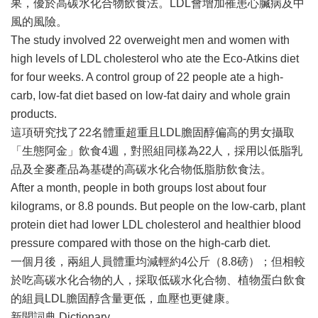
果，優於高碳水化合物飲食法。LDL會增加罹患心臟病及中
風的風險。
The study involved 22 overweight men and women with
high levels of LDL cholesterol who ate the Eco-Atkins diet
for four weeks. A control group of 22 people ate a high-
carb, low-fat diet based on low-fat dairy and whole grain
products.
這項研究找了22名體重超重且LDL膽固醇偏高的男女攝取
「生態阿金」飲食4週，對照組同樣為22人，採用以低脂乳
品及全麥產品為基礎的高碳水化合物低脂肪飲食法。
After a month, people in both groups lost about four
kilograms, or 8.8 pounds. But people on the low-carb, plant
protein diet had lower LDL cholesterol and healthier blood
pressure compared with those on the high-carb diet.
一個月後，兩組人員體重均減輕約4公斤（8.8磅）；但相較
於吃高碳水化合物的人，採取低碳水化合物、植物蛋白飲食
的組員LDL膽固醇含量更低，血壓也更健康。
新聞詞典 Dictionary