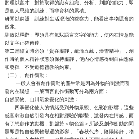
酌理以富才：對於取得的識有組織、分析、判斷的能力，即
是個人思維的訓練，而非資料的累積。
研閱以窮照：訓練對生活澄澈的觀察力，能看出事物隱含的
徵兆。
馴致以釋辭：即須具有駕馭語言文字的能力，使內在情意能
以文字正確傳達。
第二是臨文時必須「貴在虛靜，疏淪五藏，澡雪精神」，創
作時的個人精神狀態須保持虛靜，使內心情感得到自由想像
和發揮，不受道德禮教的約束。
（二）、創作衝動：
一般人會有創作衝動的產生常是因為外物的刺激而引
發內在聯想，一般而言創作衝動可分為兩方面：
自然景物、山川氣象變化的刺激：
四季變化使人的情緒受到外物景觀、色彩的影響，這些
感官刺激自然引發內在相對經驗的聯繫，激發內在情感，而
有了想創作的動機，劉勰於＜物色篇＞所談及創作衝動的問
題即是指自然景物變遷的影響，「春秋代序，陰陽慘舒，物