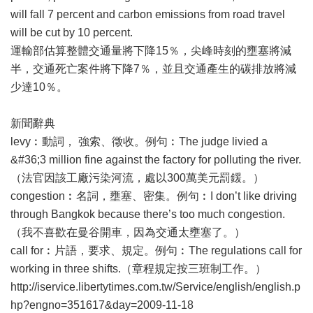
will fall 7 percent and carbon emissions from road travel
will be cut by 10 percent.
運輸部估算整體交通量將下降15％，尖峰時刻的壅塞將減
半，交通死亡案件將下降7％，並且交通產生的碳排放將減
少達10％。
新聞辭典
levy︰動詞， 強索、徵收。例句︰The judge livied a
&#36;3 million fine against the factory for polluting the river.
（法官因該工廠污染河流，處以300萬美元罰鍰。）
congestion︰名詞，壅塞、密集。例句︰I don’t like driving
through Bangkok because there’s too much congestion.
（我不喜歡在曼谷開車，因為交通太壅塞了。）
call for︰片語，要求、規定。例句︰The regulations call for
working in three shifts.（章程規定按三班制工作。）
http://iservice.libertytimes.com.tw/Service/english/english.p
hp?engno=351617&day=2009-11-18