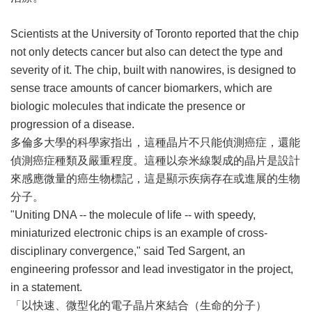
Scientists at the University of Toronto reported that the chip
not only detects cancer but also can detect the type and
severity of it. The chip, built with nanowires, is designed to
sense trace amounts of cancer biomarkers, which are
biologic molecules that indicate the presence or
progression of a disease.
多倫多大學的科學家指出，這種晶片不只能偵測癌症，還能
偵測癌症種類及嚴重程度。這種以奈米線製成的晶片是設計
來感應微量的癌生物標記，這是顯示疾病存在或進展的生物
分子。
"Uniting DNA -- the molecule of life -- with speedy,
miniaturized electronic chips is an example of cross-
disciplinary convergence," said Ted Sargent, an
engineering professor and lead investigator in the project,
in a statement.
「以快速、微型化的電子晶片來結合（生命的分子）