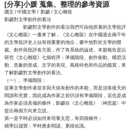
[分享]小媛 蒐集、整理的參考資源
國文 / 中國文學 / 劉勰 / 文心雕龍
劉勰對文學創作的看法
劉勰對文學創作的看法我們可由他所著的文學批評
《文心雕龍》一書來了解，《文心雕龍》在中國過去兩千年
的文學批評史上佔有很重要的地位，書中他對於文學的體
裁、創作與批評各方面，作了有系統的論述。本篇報告是以
研究《文心雕龍》七個程序：準備階段、創作衝動、構思活
動、意象的形成、文字的表現、風格特色和作品的鑑賞，來
了解劉勰對文學創作的看法。
（一）、準備階段：
從事文學創作者並非與天俱有創作的本能，而是須靠後天的
閱讀和充實，因此成為作家之前仍須有準備階段，這也是成
為作家必須具備的條件，劉勰在《文心雕龍》〈神思篇〉中
提出兩個方向來立說。
第一是平時必須如何來培養文思，有四個條件：
積學以儲寶：平時應多閱讀、累積佑識。