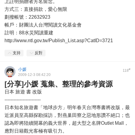
上註明捐贈者芳名留念。
方式三：直接捐款，愛心無限
劃撥帳號：22632923
帳戶：財團法人台灣閱讀文化基金會
註明：88水災閱讀重建
http://www.ntl.gov.tw/Publish_List.asp?CatID=3721
支持
反對
小媛
#
118
2009-12-3 08:42:20
[分享]小媛 蒐集、整理的參考資源
日本 旅遊 書 改版
------------------------
日本知名旅遊書「地球步方」明年春天台灣專書將改版，最
近派員至高縣探勘採訪，對燕巢田寮之惡地形讚不絕口；也
認為即將陸續開幕的義大世界，超大型之名牌Outlet Mall，
應對日籍觀光客極有吸引力。