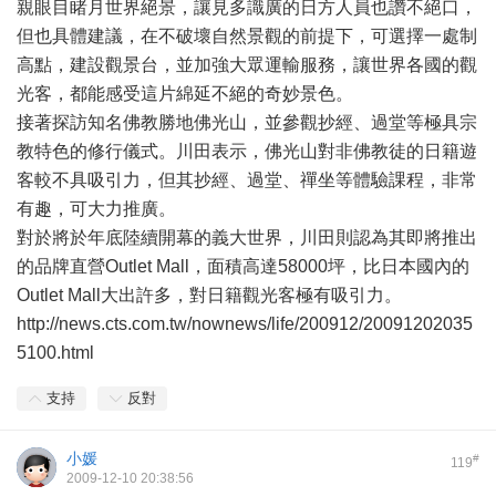
親眼目睹月世界絕景，讓見多識廣的日方人員也讚不絕口，
但也具體建議，在不破壞自然景觀的前提下，可選擇一處制
高點，建設觀景台，並加強大眾運輸服務，讓世界各國的觀
光客，都能感受這片綿延不絕的奇妙景色。
接著探訪知名佛教勝地佛光山，並參觀抄經、過堂等極具宗
教特色的修行儀式。川田表示，佛光山對非佛教徒的日籍遊
客較不具吸引力，但其抄經、過堂、禪坐等體驗課程，非常
有趣，可大力推廣。
對於將於年底陸續開幕的義大世界，川田則認為其即將推出
的品牌直營Outlet Mall，面積高達58000坪，比日本國內的
Outlet Mall大出許多，對日籍觀光客極有吸引力。
http://news.cts.com.tw/nownews/life/200912/20091202035
5100.html
支持
反對
小媛
#
119
2009-12-10 20:38:56