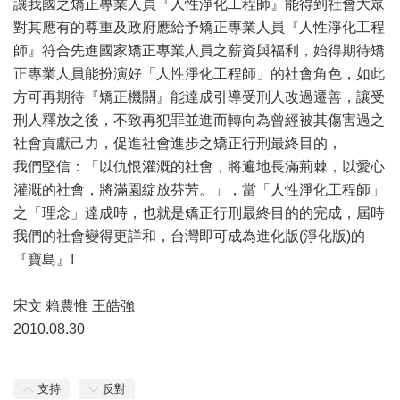
讓我國之矯正專業人員『人性淨化工程師』能得到社會大眾
對其應有的尊重及政府應給予矯正專業人員『人性淨化工程
師』符合先進國家矯正專業人員之薪資與福利，始得期待矯
正專業人員能扮演好「人性淨化工程師」的社會角色，如此
方可再期待『矯正機關』能達成引導受刑人改過遷善，讓受
刑人釋放之後，不致再犯罪並進而轉向為曾經被其傷害過之
社會貢獻己力，促進社會進步之矯正行刑最終目的，
我們堅信：「以仇恨灌溉的社會，將遍地長滿荊棘，以愛心
灌溉的社會，將滿園綻放芬芳。」，當「人性淨化工程師」
之「理念」達成時，也就是矯正行刑最終目的的完成，屆時
我們的社會變得更詳和，台灣即可成為進化版(淨化版)的
『寶島』!
宋文 賴農惟 王皓強
2010.08.30
支持
反對