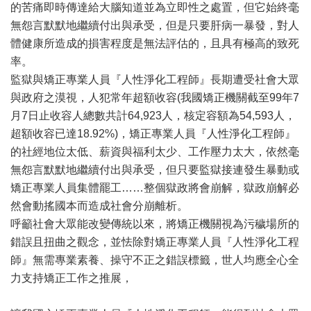
的苦痛即時傳達給大腦知道並為立即性之處置，但它始終毫
無怨言默默地繼續付出與承受，但是只要肝病一暴發，對人
體健康所造成的損害程度是無法評估的，且具有極高的致死
率。
監獄與矯正專業人員『人性淨化工程師』長期遭受社會大眾
與政府之漠視，人犯常年超額收容(我國矯正機關截至99年7
月7日止收容人總數共計64,923人，核定容額為54,593人，
超額收容已達18.92%)，矯正專業人員『人性淨化工程師』
的社經地位太低、薪資與福利太少、工作壓力太大，依然毫
無怨言默默地繼續付出與承受，但只要監獄接連發生暴動或
矯正專業人員集體罷工……整個獄政將會崩解，獄政崩解必
然會動搖國本而造成社會分崩離析。
呼籲社會大眾能改變傳統以來，將矯正機關視為污穢場所的
錯誤且扭曲之觀念，並怯除對矯正專業人員『人性淨化工程
師』無需專業素養、操守不正之錯誤標籤，世人均應全心全
力支持矯正工作之推展，