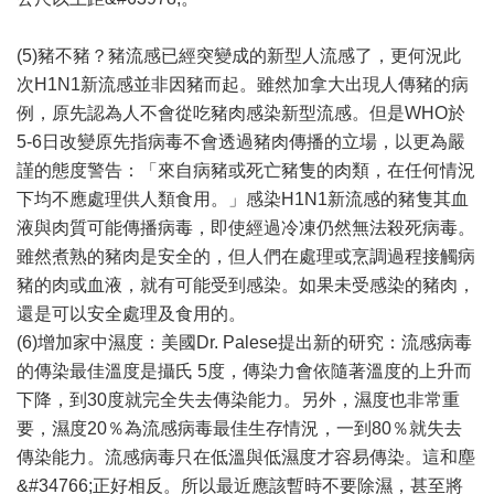
(5)豬不豬？豬流感已經突變成的新型人流感了，更何況此
次H1N1新流感並非因豬而起。雖然加拿大出現人傳豬的病
例，原先認為人不會從吃豬肉感染新型流感。但是WHO於
5-6日改變原先指病毒不會透過豬肉傳播的立場，以更為嚴
謹的態度警告：「來自病豬或死亡豬隻的肉類，在任何情況
下均不應處理供人類食用。」感染H1N1新流感的豬隻其血
液與肉質可能傳播病毒，即使經過冷凍仍然無法殺死病毒。
雖然煮熟的豬肉是安全的，但人們在處理或烹調過程接觸病
豬的肉或血液，就有可能受到感染。如果未受感染的豬肉，
還是可以安全處理及食用的。
(6)增加家中濕度：美國Dr. Palese提出新的研究：流感病毒
的傳染最佳溫度是攝氏 5度，傳染力會依隨著溫度的上升而
下降，到30度就完全失去傳染能力。另外，濕度也非常重
要，濕度20％為流感病毒最佳生存情況，一到80％就失去
傳染能力。流感病毒只在低溫與低濕度才容易傳染。這和塵
&#34766;正好相反。所以最近應該暫時不要除濕，甚至將