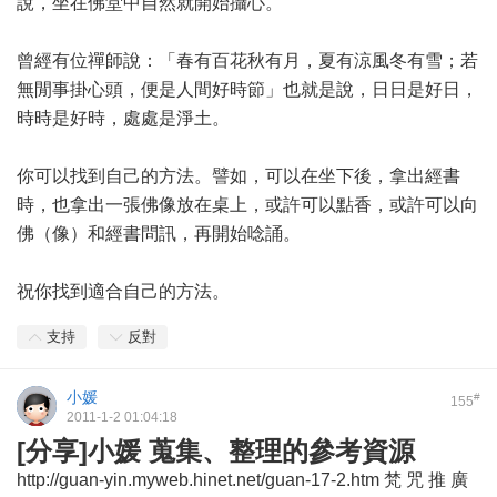
說，坐在佛堂中自然就開始攝心。
曾經有位禪師說：「春有百花秋有月，夏有涼風冬有雪；若
無閒事掛心頭，便是人間好時節」也就是說，日日是好日，
時時是好時，處處是淨土。
你可以找到自己的方法。譬如，可以在坐下後，拿出經書
時，也拿出一張佛像放在桌上，或許可以點香，或許可以向
佛（像）和經書問訊，再開始唸誦。
祝你找到適合自己的方法。
支持
反對
小媛
#
155
2011-1-2 01:04:18
[分享]小媛 蒐集、整理的參考資源
http://guan-yin.myweb.hinet.net/guan-17-2.htm 梵 咒 推 廣