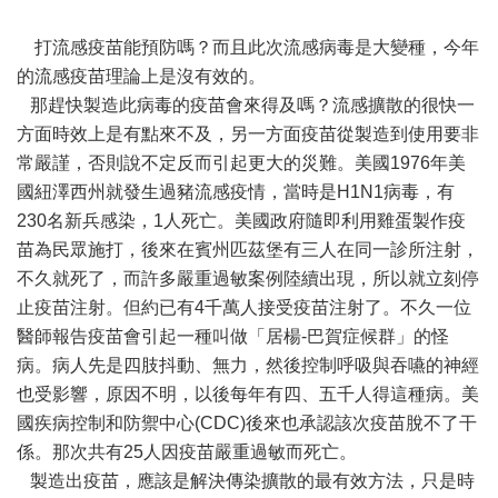
打流感疫苗能預防嗎？而且此次流感病毒是大變種，今年
的流感疫苗理論上是沒有效的。
那趕快製造此病毒的疫苗會來得及嗎？流感擴散的很快一
方面時效上是有點來不及，另一方面疫苗從製造到使用要非
常嚴謹，否則說不定反而引起更大的災難。美國1976年美
國紐澤西州就發生過豬流感疫情，當時是H1N1病毒，有
230名新兵感染，1人死亡。美國政府隨即利用雞蛋製作疫
苗為民眾施打，後來在賓州匹茲堡有三人在同一診所注射，
不久就死了，而許多嚴重過敏案例陸續出現，所以就立刻停
止疫苗注射。但約已有4千萬人接受疫苗注射了。不久一位
醫師報告疫苗會引起一種叫做「居楊-巴賀症候群」的怪
病。病人先是四肢抖動、無力，然後控制呼吸與吞嚥的神經
也受影響，原因不明，以後每年有四、五千人得這種病。美
國疾病控制和防禦中心(CDC)後來也承認該次疫苗脫不了干
係。那次共有25人因疫苗嚴重過敏而死亡。
製造出疫苗，應該是解決傳染擴散的最有效方法，只是時