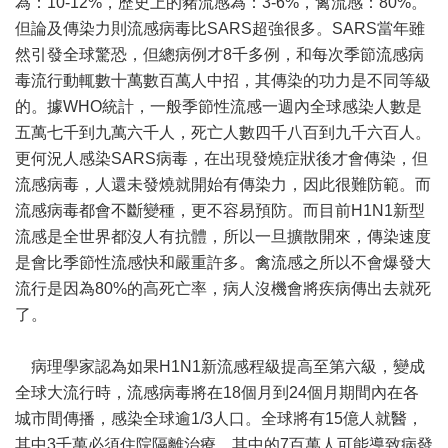
為：10-12%，歷史上的豬流感為：3-6%，禽流感：80%。
但論及傳染力則流感病毒比SARS超強很多。SARS當年雖
然引發全球驚恐，但總病例才8千多例，和每次季節流感病
毒流行動輒數十萬數百萬人中招，其傳染的功力是不同等級
的。據WHO統計，一般季節性流感一週內全球感染人數是
五萬七千到九萬六千人，死亡人數四千八百到九千六百人。
更何況人感染SARS病毒，在出現發燒症狀後才會傳染，但
流感病毒，人還未發燒就開始有傳染力，因此很難防範。而
流感病毒都會不斷變種，更不容易預防。而目前H1N1新型
流感是全世界都沒人有抗體，所以一旦擴散開來，傳染速度
是會比季節性流感快和嚴重許多。禽流感之所以不會爆發大
流行是因為80%的高死亡率，病人沒機會將疾病傳出去就死
了。
病理學家認為如果H1N1新流感程級提高至第六級，變成
全球大流行時，流感病毒將在18個月到24個月期間內在各
城市間傳播，感染全球逾1/3人口。全球將有15億人就醫，
其中3千萬必須住院隔離治療，其中的7百萬人可能導致病發