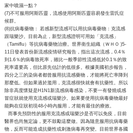
家中噴濕一點？
(7)不可服用阿斯匹靈，流感使用阿斯匹靈容易發生雷氏症
候群。
(8)抗病毒藥物： 若感新型流感可以用抗病毒藥物：克流感
跟瑞樂沙。目前為止，新型流感證明可用如「克流感」
（Tamiflu）等抗病毒藥物治療。世界衛生組織（ＷＨＯ )5-
11日發表首份新流感疫情研究報告，指出這次流感，0.4％
到1.6％的病毒致死率，雖比一般季節性流感低於0.1％的致
死率還要高，但比原先估計的低很多。根據美國初步報告，
四分之三的染病者都曾服用抗流感藥物，才能將死亡率降到
那麼低。但如果過於濫用，克流感很快就會有抗藥性。所以
除非高度懷疑是H1N1新流感病毒感染，不要一有發燒或感
冒症狀就使用克流感或瑞樂沙。如果要使用抗病毒藥物最好
能夠在症狀初現48小時內服用，才能有最佳的療效。
而事先預防性的服用克流感或瑞樂沙是否可以免疫，目前
醫界也尚無定論，更不鼓勵這麼做。因為隨意服用抗病毒藥
物，反而可能造成抗藥性或刺激病毒再突變。目前世界各國