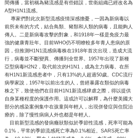
間傳播，當初稱為豬流感是有些錯誤，世衛組織已經改名為
A型H1N1流感。
專家們對此次新型流感疫情深感擔憂，一因為新病毒以
前所未有的方式，結合鳥類、豬類和人類的病毒，且能夠人
傳人。二是新病毒攻擊的對象，和1918年一樣是免疫力最
強的健康青壯年。目前WHO仍不明瞭較多年青人患病的原
因，但推測H1N1流感病毒株在1918年首次出現，造成大流
行，病毒並不斷變異、傳播到全世界。1957年出現了新種
亞型病毒H2N2，取代前次的H1N1，成為主力病毒。在所
有H1N1新流感患者中，只有13%的人超過50歲。CDC流行
病學家說，1957年以前出生的人，曾經暴露在類似的病毒
株之下，致使他們在目前H1N1新流感肆虐之際，得以提供
自身某種程度的保護作用。這或許可以解釋，為什麼美國大
部分的感染案例集中在孩童與年輕人，出現併發症與住院治
療的，除了慢性病病人外也都是年輕人。
目前新型流感的發病癥狀類似於季節性流感，死率可能為
0.1%，平常的季節流感死亡率為0.1%相近。SARS死亡率