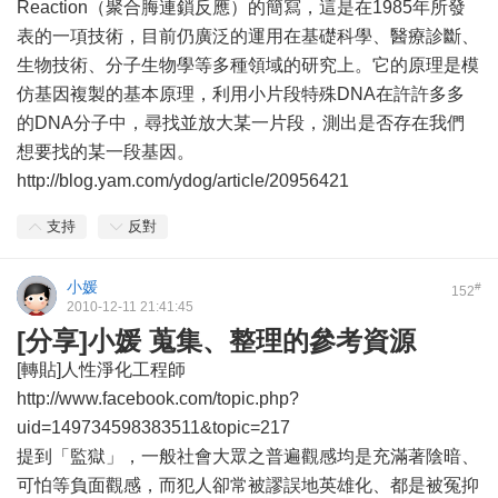
Reaction（聚合脢連鎖反應）的簡寫，這是在1985年所發
表的一項技術，目前仍廣泛的運用在基礎科學、醫療診斷、
生物技術、分子生物學等多種領域的研究上。它的原理是模
仿基因複製的基本原理，利用小片段特殊DNA在許許多多
的DNA分子中，尋找並放大某一片段，測出是否存在我們
想要找的某一段基因。
http://blog.yam.com/ydog/article/20956421
支持
反對
小媛
#
152
2010-12-11 21:41:45
[分享]小媛 蒐集、整理的參考資源
[轉貼]人性淨化工程師
http://www.facebook.com/topic.php?
uid=149734598383511&topic=217
提到「監獄」，一般社會大眾之普遍觀感均是充滿著陰暗、
可怕等負面觀感，而犯人卻常被謬誤地英雄化、都是被冤抑