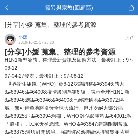
靈異與宗教(回顧區)
[分享]小媛 蒐集、整理的參考資源
小媛
#
151
2010-10-21 17:26:26
[分享]小媛 蒐集、整理的參考資源
H1N1新型流感，整理最新資訊及因應方法。最後訂正：97-
06-12
97-04-27發表，最後訂正：97-06-12
世界衛生組織（WHO）於6-12決議調整&#63946;感大
&#63946;&#64008;疫情級別為第6 級，表示全球H1N1 新
&#63946;感&#63946;&#64008;已經跨越地&#63972;區
域，無可避免地將引發全球大流行。但此次絕大部分病
&#63925;症&#63994;輕微，WHO 評估嚴重程&#64001;為
「溫和」，民眾毋須恐慌。WHO &#63847;建議限制常規
&#63875;遊與封閉邊境，強調國家應持續保持警覺並著重