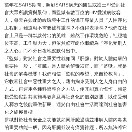
當年在SARS期間，照顧SARS病患的醫生或護士即受到社
會大眾所讚賞與景仰，而監獄有數百位的HIV愛滋病收容
人，每天在如此險峻環境中工作的矯正專業人員『人性淨化
工程師』難道就不需要被尊重嗎？不值得表揚嗎？他們在社
會上只是一群默默付出的英雄，雖然工作環境危險，社經地
位不高、工作壓力大，但依然堅守崗位繼續為『淨化受刑人
之人心』而不分日夜地默默付出中。
『監獄』對於社會之重要性就如同『肝臟』對於人體健康的
重要性一般，『肝臟』是人體的解毒器官，而『監獄』就是
社會的解毒機關！我們相信「監獄的希望，來自於教育」。
它收容社會中惡性重大之人，藉由拘束受刑人之人身自由的
方式，再運用各種科際整合之方法，使其能真心悔悟，願意
接受監獄對其實施再教育及再社會化的個別處遇，以使受刑
人釋放之後能重做新民，適於自由社會生活而達到社會無害
化之終極目標！
監獄對於社會安全之功能就如同肝臟過濾並排解人體內毒素
的重要功能一般。因為肝臟並沒有痛覺神經，所以無法將它