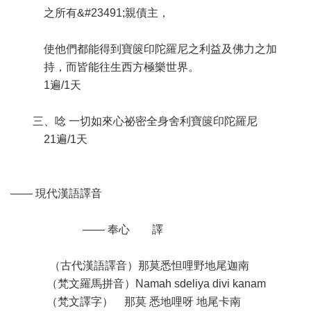
之所有&#23491;親債主，
使他們都能得到寶篋印陀羅尼之利益及佛力之加
持，而皆能往生西方極樂世界。
1遍/1天
三、唸 一切如來心祕密全身舍利寶篋印陀羅尼
21遍/1天
—— 現代漢語譯音
—— 奉心 譯
（古代漢語譯音）那莫悉怛哩野地尾迦南
（梵文羅馬拼音）Namah sdeliya divi kanam
（梵文譯字） 那莫 悉地哩呀 地尾卡南