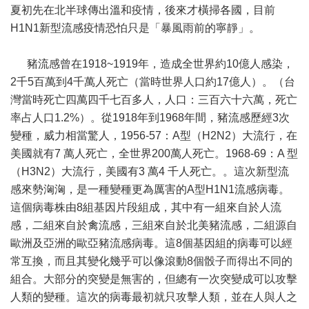
夏初先在北半球傳出溫和疫情，後來才橫掃各國，目前
H1N1新型流感疫情恐怕只是「暴風雨前的寧靜」。
豬流感曾在1918~1919年，造成全世界約10億人感染，
2千5百萬到4千萬人死亡（當時世界人口約17億人）。（台
灣當時死亡四萬四千七百多人，人口：三百六十六萬，死亡
率占人口1.2%）。從1918年到1968年間，豬流感歷經3次
變種，威力相當驚人，1956-57：A型（H2N2）大流行，在
美國就有7 萬人死亡，全世界200萬人死亡。1968-69：A 型
（H3N2）大流行，美國有3 萬4 千人死亡。。這次新型流
感來勢洶洶，是一種變種更為厲害的A型H1N1流感病毒。
這個病毒株由8組基因片段組成，其中有一組來自於人流
感，二組來自於禽流感，三組來自於北美豬流感，二組源自
歐洲及亞洲的歐亞豬流感病毒。這8個基因組的病毒可以經
常互換，而且其變化幾乎可以像滾動8個骰子而得出不同的
組合。大部分的突變是無害的，但總有一次突變成可以攻擊
人類的變種。這次的病毒最初就只攻擊人類，並在人與人之