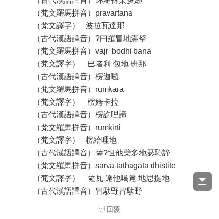
（古代漢語譯音）缽羅靺栗多娜
（梵文羅馬拼音）pravartana
（梵文譯字） 波拉瓦達那
（古代漢語譯音）?曰羅冒地滿拏
（梵文羅馬拼音）vajri bodhi bana
（梵文譯字） 巴者利 包地 班那
（古代漢語譯音）楞迦囉
（梵文羅馬拼音）rumkara
（梵文譯字） 楞姆卡拉
（古代漢語譯音）楞訖哩諦
（梵文羅馬拼音）rumkirti
（梵文譯字） 楞給哩地
（古代漢語譯音）薩?怛他檗多地瑟恥諦
（梵文羅馬拼音）sarva tathagata dhistite
（梵文譯字） 薩瓦 達他噶達 地思提地
（古代漢語譯音）冒馱野冒馱野
（梵文羅馬拼音）bodhaya bodhaya
回覆
（梵文譯字） 包達呀 包達呀