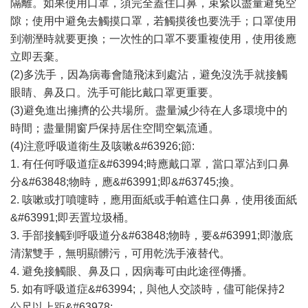
隔離。如果使用口罩，須完全蓋住口鼻，束緊以盡量避免空
隙；使用中避免去觸摸口罩，若觸摸後也要洗手；口罩使用
到潮溼時就要更換；一次性的口罩不要重複使用，使用後應
立即丟棄。
(2)多洗手，因為病毒會隨飛沫到處沾，避免沒洗手就接觸
眼睛、鼻及口。洗手可能比戴口罩更重要。
(3)避免進出擁擠的公共場所。盡量減少待在人多環境中的
時間；盡量開窗戶保持居住空間空氣流通。
(4)注意呼吸道衛生及咳嗽&#63926;節:
1. 有任何呼吸道症&#63994;時應戴口罩，當口罩沾到口鼻
分&#63848;物時，應&#63991;即&#63745;換。
2. 咳嗽或打噴嚏時，應用面紙或手帕遮住口鼻，使用後面紙
&#63991;即丟置垃圾桶。
3. 手部接觸到呼吸道分&#63848;物時，要&#63991;即澈底
清潔雙手，無明顯髒污，可用乾洗手液替代。
4. 避免接觸眼、鼻及口，因病毒可由此途徑傳播。
5. 如有呼吸道症&#63994;，與他人交談時，儘可能保持2
公尺以上距&#63978;。