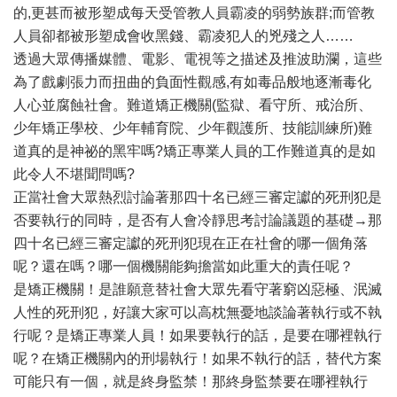
的,更甚而被形塑成每天受管教人員霸凌的弱勢族群;而管教
人員卻都被形塑成會收黑錢、霸凌犯人的兇殘之人……
透過大眾傳播媒體、電影、電視等之描述及推波助瀾，這些
為了戲劇張力而扭曲的負面性觀感,有如毒品般地逐漸毒化
人心並腐蝕社會。難道矯正機關(監獄、看守所、戒治所、
少年矯正學校、少年輔育院、少年觀護所、技能訓練所)難
道真的是神祕的黑牢嗎?矯正專業人員的工作難道真的是如
此令人不堪聞問嗎?
正當社會大眾熱烈討論著那四十名已經三審定讞的死刑犯是
否要執行的同時，是否有人會冷靜思考討論議題的基礎→那
四十名已經三審定讞的死刑犯現在正在社會的哪一個角落
呢？還在嗎？哪一個機關能夠擔當如此重大的責任呢？
是矯正機關！是誰願意替社會大眾先看守著窮凶惡極、泯滅
人性的死刑犯，好讓大家可以高枕無憂地談論著執行或不執
行呢？是矯正專業人員！如果要執行的話，是要在哪裡執行
呢？在矯正機關內的刑場執行！如果不執行的話，替代方案
可能只有一個，就是終身監禁！那終身監禁要在哪裡執行