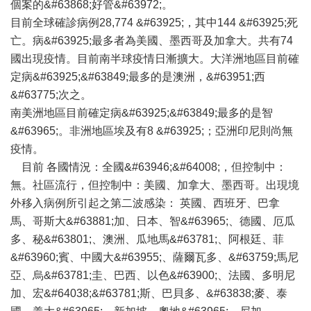
個案的&#63868;好管&#63972;。
目前全球確診病例28,774 &#63925;，其中144 &#63925;死
亡。病&#63925;最多者為美國、墨西哥及加拿大。共有74
國出現疫情。目前南半球疫情日漸擴大。大洋洲地區目前確
定病&#63925;&#63849;最多的是澳洲，&#63951;西
&#63775;次之。
南美洲地區目前確定病&#63925;&#63849;最多的是智
&#63965;。非洲地區埃及有8 &#63925;；亞洲印尼則尚無
疫情。
目前 各國情況：全國&#63946;&#64008;，但控制中：
無。社區流行，但控制中：美國、加拿大、墨西哥。出現境
外移入病例所引起之第二波感染： 英國、西班牙、巴拿
馬、哥斯大&#63881;加、日本、智&#63965;、德國、厄瓜
多、秘&#63801;、澳洲、瓜地馬&#63781;、阿根廷、菲
&#63960;賓、中國大&#63955;、薩爾瓦多、&#63759;馬尼
亞、烏&#63781;圭、巴西、以色&#63900;、法國、多明尼
加、宏&#64038;&#63781;斯、巴貝多、&#63838;麥、泰