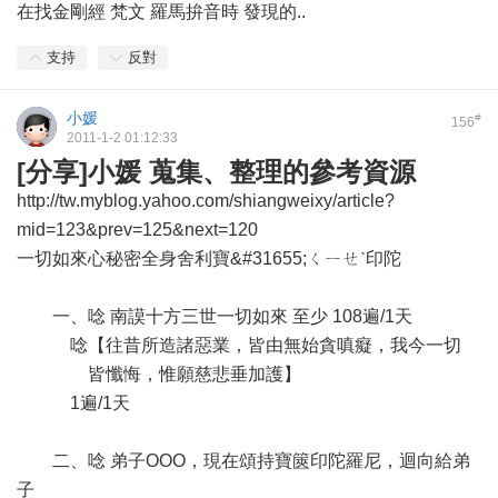
在找金剛經 梵文 羅馬拚音時 發現的..
支持
反對
小媛
#
156
2011-1-2 01:12:33
[分享]小媛 蒐集、整理的參考資源
http://tw.myblog.yahoo.com/shiangweixy/article?
mid=123&prev=125&next=120
一切如來心秘密全身舍利寶&#31655;ㄑㄧㄝˋ印陀
一、唸 南謨十方三世一切如來 至少 108遍/1天
唸【往昔所造諸惡業，皆由無始貪嗔癡，我今一切
皆懺悔，惟願慈悲垂加護】
1遍/1天
二、唸 弟子OOO，現在頌持寶篋印陀羅尼，迴向給弟
子