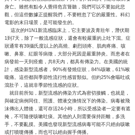
身亡。雖然有點令人覺得危言聳聽，我們可以不要如此悲
觀，但這些數據正提醒我們，不要輕忽了它的嚴重性。科幻
電影的末日場景，是可能發生的。
這次的H1N1新流感臨床上，它主要波及青壯年，潛伏期
1到7天，除了一般流感症狀，還會有較嚴重的上吐下瀉。症
狀通常有39攝氏度以上的高燒、劇烈頭疼、肌肉疼痛、咳
嗽、鼻塞、紅眼等病徵，大部分死因是嚴重肺炎。而患者在
病發前一天到痊癒，共8天內，都具有傳染力。在美國的統
計，感染新型流感者，90%有發燒症狀，84%咳嗽，61%喉
嚨痛。這些都與季節性流行性感冒類似。但約25%會嘔吐或
瀉肚子，這就非季節性流感的症狀。
就目前所知，新型流感的傳染方式為密切接觸，也就是，
與確定病例同住、照護、體液交換情況下的傳染。病毒被飛
沫傳出人體後，還可存活24小時，所以受感染者一定要有遮
掩，不可隨便咳嗽吐痰。其他的人則需要保持距離，多洗
手，不要亂摸。美國也發現新型流感病毒可能不只經由咳嗽
或打噴嚏傳播，而也可以經由握手傳播。