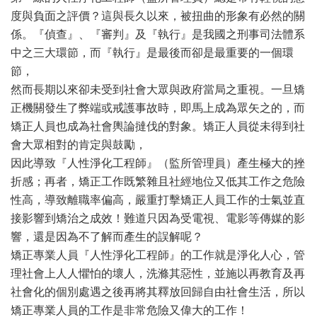
度與負面之評價？這與長久以來，被扭曲的形象有必然的關
係。『偵查』、『審判』及『執行』是我國之刑事司法體系
中之三大環節，而『執行』是最後而卻是最重要的一個環
節，
然而長期以來卻未受到社會大眾與政府當局之重視。一旦矯
正機關發生了弊端或戒護事故時，即馬上成為眾矢之的，而
矯正人員也成為社會輿論撻伐的對象。矯正人員從未得到社
會大眾相對的肯定與鼓勵，
因此導致『人性淨化工程師』（監所管理員）產生極大的挫
折感；再者，矯正工作既繁雜且社經地位又低其工作之危險
性高，導致離職率偏高，嚴重打擊矯正人員工作的士氣並直
接影響到矯治之成效！難道只因為受電視、電影等傳媒的影
響，還是因為不了解而產生的誤解呢？
矯正專業人員『人性淨化工程師』的工作就是淨化人心，管
理社會上人人懼怕的壞人，洗滌其惡性，並施以再教育及再
社會化的個別處遇之後再將其釋放回歸自由社會生活，所以
矯正專業人員的工作是非常危險又偉大的工作！