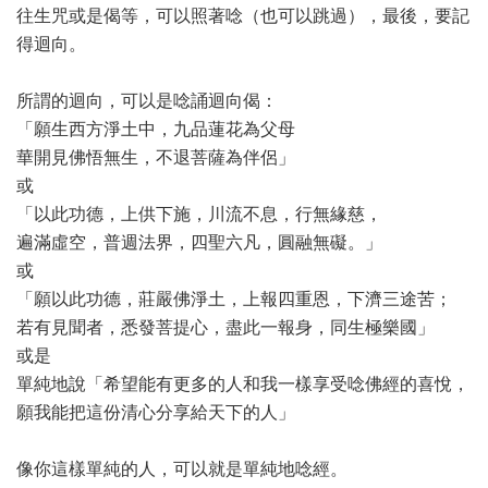
往生咒或是偈等，可以照著唸（也可以跳過），最後，要記
得迴向。
所謂的迴向，可以是唸誦迴向偈：
「願生西方淨土中，九品蓮花為父母
華開見佛悟無生，不退菩薩為伴侶」
或
「以此功德，上供下施，川流不息，行無緣慈，
遍滿虛空，普週法界，四聖六凡，圓融無礙。」
或
「願以此功德，莊嚴佛淨土，上報四重恩，下濟三途苦；
若有見聞者，悉發菩提心，盡此一報身，同生極樂國」
或是
單純地說「希望能有更多的人和我一樣享受唸佛經的喜悅，
願我能把這份清心分享給天下的人」
像你這樣單純的人，可以就是單純地唸經。