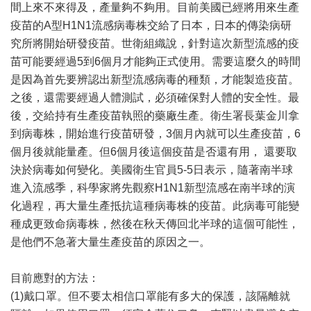
間上來不來得及，產量夠不夠用。目前美國已經將用來生產
疫苗的A型H1N1流感病毒株交給了日本，日本的傳染病研
究所將開始研發疫苗。世衛組織說，針對這次新型流感的疫
苗可能要經過5到6個月才能夠正式使用。需要這麼久的時間
是因為首先要辨認出新型流感病毒的種類，才能製造疫苗。
之後，還需要經過人體測試，必須確保對人體的安全性。最
後，交給持有生產疫苗執照的藥廠生產。衛生署長葉金川拿
到病毒株，開始進行疫苗研發，3個月內就可以生產疫苗，6
個月後就能量產。但6個月後這個疫苗是否還有用， 還要取
決於病毒如何變化。美國衛生官員5-5日表示，隨著南半球
進入流感季，科學家將先觀察H1N1新型流感在南半球的演
化過程，再大量生產抵抗這種病毒株的疫苗。此病毒可能變
種成更致命病毒株，然後在秋天傳回北半球的這個可能性，
是他們不急著大量生產疫苗的原因之一。
目前應對的方法：
(1)戴口罩。但不要太相信口罩能有多大的保護，該隔離就