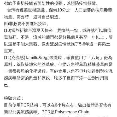
都給予密切接觸者預防性的投藥，以預防疫情擴散。
台灣有遵循世衛建議，儲備10分之一人口需要的抗病毒藥
物量。需要時，還可自己製造。
(9)非必要不要進出疫區。
(10)當然祈禱台灣夏天快來，趕快熱一點，或許就可以將病
毒熱死。不過，流感的纏鬥都是好幾個月甚至一年以上，所
以還是不能太樂觀。像禽流感疫情就拖了5-6年還一再捲土
重來。
(11)克流感(Tamiflu&reg;)製造時，確實使用了「八角」做為
原料，萃取提煉它的莽草酸。但從八角裡萃取精煉莽草酸是
一個很複雜的化學過程。單純食用八角不但無法得到對抗流
感病毒所需的劑量和療效，吃多了反而平添一些副作用而
已。
檢驗方式：
目前使用PCR技術，可以在6小時左右，驗出檢體是否含有
新型北美流感病毒。PCR是Polymerase Chain