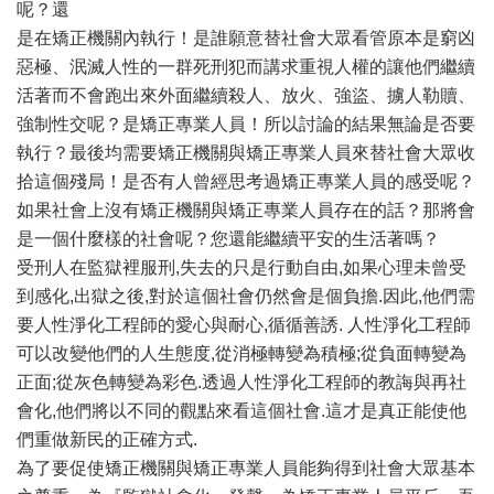
呢？還
是在矯正機關內執行！是誰願意替社會大眾看管原本是窮凶
惡極、泯滅人性的一群死刑犯而講求重視人權的讓他們繼續
活著而不會跑出來外面繼續殺人、放火、強盜、擄人勒贖、
強制性交呢？是矯正專業人員！所以討論的結果無論是否要
執行？最後均需要矯正機關與矯正專業人員來替社會大眾收
拾這個殘局！是否有人曾經思考過矯正專業人員的感受呢？
如果社會上沒有矯正機關與矯正專業人員存在的話？那將會
是一個什麼樣的社會呢？您還能繼續平安的生活著嗎？
受刑人在監獄裡服刑,失去的只是行動自由,如果心理未曾受
到感化,出獄之後,對於這個社會仍然會是個負擔.因此,他們需
要人性淨化工程師的愛心與耐心,循循善誘. 人性淨化工程師
可以改變他們的人生態度,從消極轉變為積極;從負面轉變為
正面;從灰色轉變為彩色.透過人性淨化工程師的教誨與再社
會化,他們將以不同的觀點來看這個社會.這才是真正能使他
們重做新民的正確方式.
為了要促使矯正機關與矯正專業人員能夠得到社會大眾基本