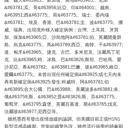
國、義大&#63965;、新加坡、奧地&#63965;、尼加
&#63781;瓜、哥&#63956;比亞、印&#64001;、越南、
&#63951;西&#63775;、荷&#63775;、瑞士、委內瑞
&#63781;、埃及、香港、巴&#63781;圭、波&#63775;、挪
威、瑞典。出現境外移入確定病例：台灣、土耳其、牙買
加、保加&#63965;亞、沙烏地阿&#63781;伯、英屬開曼群
島、烏克&#63775;、馬&#63789;西亞、南韓、千&#63977;
達、匈牙&#63965;、捷克、古巴、多米尼克、法屬馬丁尼
克、比&#63965;時、冰島、巴&#63826;斯坦、巴哈馬、愛
沙尼亞、希&#63782;、&#63881;巴嫩、玻&#63965;維亞、
愛爾&#63775;。未曾出現任何確定病&#63925;或七天內未
再有新確定病&#63925;發生:科威特、阿&#63781;伯
&#63895;合大公國、巴&#63988;、美屬波多&#63881;各、
俄&#63759;斯、&#63852;普&#63826;斯、芬&#63775;、
葡萄牙、&#63795;森堡、英屬百慕達、斯&#63765;伐克、
法屬玻&#63977;尼西亞等。
雖然墨西哥發出疫情放緩的論調。但美國目前正值H1N1
新型流感高峰期。世衛組織警告說，雖然流行病學的跡象顯