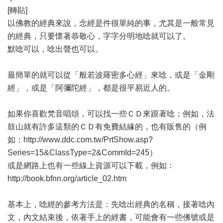
[轉貼]
以佛教的經典來說，念經是件很單純的事，尤其是一般常見
的經典，只要懷著恭敬心，字字分明地唸就可以了。
默唸可以，唸出聲也可以。
最簡單的就可以從「般若波羅密多心經」來唸，或是「金剛
經」，或是「阿彌陀經」，都是很平易近人的。
如果你喜歡梵音唱頌，可以找一些ＣＤ來跟著唸；例如，法
鼓山就有許多這類的ＣＤ有免費結緣的，也有販售的（例
如：http://www.ddc.com.tw/PrtShow.asp?
Series=15&ClassType=2&CommId=245）
或是網路上也有一些線上資源可以下載，例如：
http://book.bfnn.org/article_02.htm
基本上，唸經的參考方法是：先唸出經典的名稱，接著唸內
文，內文結束後，依著手上的經書，可能會有一些佛號或是