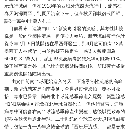
示流行減緩，但在1918年的西班牙流感大流行中，流感在
春天洶湧而至，到夏天沉寂下來，但在秋天卻報復式回歸，
讓3千萬至4千萬人死亡。
目前看來，這波由H1N1新病毒引發的流感，其毒性比較
像是一般的季節性流感，但傳染力較強。新型流感疫情估計
從今年2月15日就開始在墨西哥發生，到4月底可能有2.3萬
墨西哥人被感染（由於數據不確定性，感染人數範圍為
6000到3.2萬人）。該新型流感病毒的致死率可能為0.1%。
除了墨西哥之外，其他地方因擴散時間較晚，所以死亡或嚴
重病例也開始陸續出現。
由於目前南半球開始進入冬天，正逢季節性流感的高峰
期，新型流感若是向南蔓延，全世界疫情恐怕一發不可收
拾。專家已警示，隨著北半球流感季節進入尾聲，新型流感
H1N1病毒株可能會在北半球自然死亡，但他們警告，這種
病毒株可能會在南半球流感季節產生變種，然後以更致命的
類型在秋天重返北半球。二十世紀的全球三次大規模流感疫
情，包括一九一八年席捲全球的「西班牙流感」，都是春末