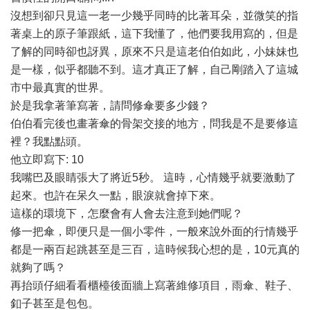
沒想到卻只見這一老一少幾乎同時的比著耳朵，並微笑的指
著桌上的原子筆跟紙，這下我懂了，他們要我用寫的，但是
了解的同時卻也訝異，原來不只是這老伯伯如此，小妹妹也
是一樣，似乎都聽不到。這才真正了解，自己剛踏入了這城
市中最真實的世界。
於是我拿著筆寫著，請問修傘要多少錢？
伯伯看完後也畫著傘的骨架交接的地方，問我是不是要修這
裡？我點點頭。
他立即寫下: 10
我嘴巴及眼睛張大了將近5秒。 這時，心情幾乎就要激動了
起來。也許在呆久一點，眼淚就會掉下來。
這樣的環境下，怎麼會有人會去注意到她們呢？
修一把傘，即便只是一個小零件，一般來說外面的行情幾乎
都是一兩百起跳甚至是三百，這時候我心想的是，10元真的
就夠了嗎？
再抬頭仔細看看櫃檯後面牆上寫著維修項目，雨傘、鞋子、
釦子甚至是包包。