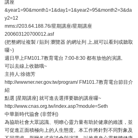
講座
&year1=90&month1=1&day1=1&year2=95&month2=3&da
y2=12
mms://203.64.188.76/星期講座/星期講座
200603120700012.asf
(把整網址複製 / 貼到 瀏覽器 的網址列 上,就可以看到或聽取
囉~)
週日早上FM101.7教育電台 7:00-8:30 都有放他的演講,
可以去線上收聽哦~
主持人:徐德芳
http://wwwner.ner.gov.tw/program/ FM101.7教育電台節目介
紹
點選 [星期講座] 就可進去選擇要聽的講座囉~
http://www.cnas.org.tw/index.asp?module=Seth
中華新時代協會 (非營利)
為協助社會大眾認識、明瞭心靈力量有助於健康的維護，並
可促進正面積極向上的人生態度。本工作將針對不同對象及