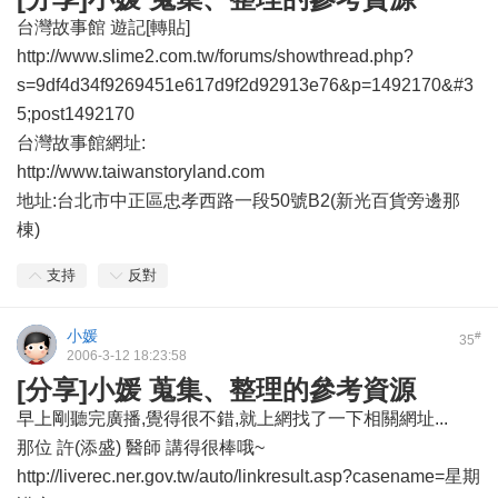
台灣故事館 遊記[轉貼]
http://www.slime2.com.tw/forums/showthread.php?
s=9df4d34f9269451e617d9f2d92913e76&p=1492170&#3
5;post1492170
台灣故事館網址:
http://www.taiwanstoryland.com
地址:台北市中正區忠孝西路一段50號B2(新光百貨旁邊那
棟)
支持
反對
小媛
#
35
2006-3-12 18:23:58
[分享]小媛 蒐集、整理的參考資源
早上剛聽完廣播,覺得很不錯,就上網找了一下相關網址...
那位 許(添盛) 醫師 講得很棒哦~
http://liverec.ner.gov.tw/auto/linkresult.asp?casename=星期