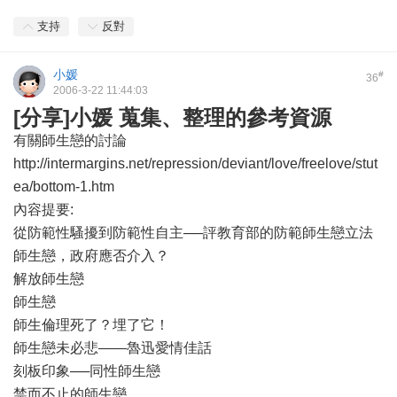
支持
反對
小媛
#
36
2006-3-22 11:44:03
[分享]小媛 蒐集、整理的參考資源
有關師生戀的討論
http://intermargins.net/repression/deviant/love/freelove/stut
ea/bottom-1.htm
內容提要:
從防範性騷擾到防範性自主──評教育部的防範師生戀立法
師生戀，政府應否介入？
解放師生戀
師生戀
師生倫理死了？埋了它！
師生戀未必悲——魯迅愛情佳話
刻板印象──同性師生戀
禁而不止的師生戀