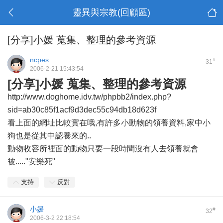
靈異與宗教(回顧區)
[分享]小媛 蒐集、整理的參考資源
ncpes
#
31
2006-2-21 15:43:54
[分享]小媛 蒐集、整理的參考資源
http://www.doghome.idv.tw/phpbb2/index.php?
sid=ab30c85f1acf9d3dec55c94db18d623f
看上面的網址比較實在哦,有許多小動物的領養資料,家中小
狗也是從其中認養來的..
動物收容所裡面的動物只要一段時間沒有人去領養就會
被....."安樂死"
支持
反對
小媛
#
32
2006-3-2 22:18:54