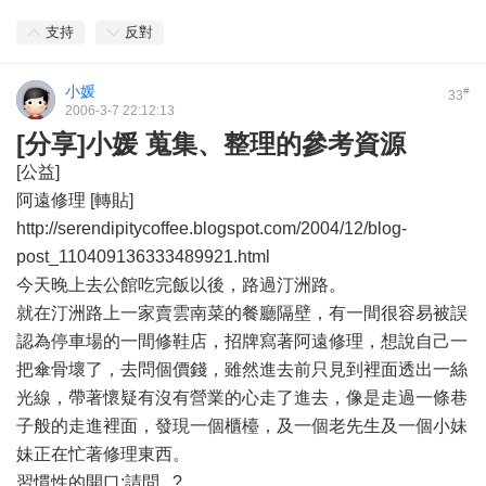
支持
反對
小媛
#
33
2006-3-7 22:12:13
[分享]小媛 蒐集、整理的參考資源
[公益]
阿遠修理 [轉貼]
http://serendipitycoffee.blogspot.com/2004/12/blog-
post_110409136333489921.html
今天晚上去公館吃完飯以後，路過汀洲路。
就在汀洲路上一家賣雲南菜的餐廳隔壁，有一間很容易被誤
認為停車場的一間修鞋店，招牌寫著阿遠修理，想說自己一
把傘骨壞了，去問個價錢，雖然進去前只見到裡面透出一絲
光線，帶著懷疑有沒有營業的心走了進去，像是走過一條巷
子般的走進裡面，發現一個櫃檯，及一個老先生及一個小妹
妹正在忙著修理東西。
習慣性的開口:請問...?