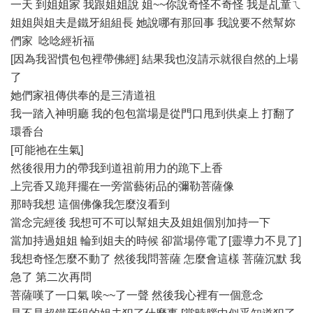
一天 到姐姐家 我跟姐姐說 姐~~你說奇怪不奇怪 我是乩童ㄟ
姐姐與姐夫是鐵牙組組長 她說哪有那回事 我說要不然幫妳
們家 唸唸經祈福
[因為我習慣包包裡帶佛經] 結果我也沒請示就很自然的上場
了
她們家祖傳供奉的是三清道祖
我一踏入神明廳 我的包包當場是從門口甩到供桌上 打翻了
環香台
[可能祂在生氣]
然後很用力的帶我到道祖前用力的跪下上香
上完香又跪拜擺在一旁當藝術品的彌勒菩薩像
那時我想 這個佛像我怎麼沒看到
當念完經後 我想可不可以幫姐夫及姐姐個別加持一下
當加持過姐姐 輪到姐夫的時候 卻當場停電了[靈導力不見了]
我想奇怪怎麼不動了 然後我問菩薩 怎麼會這樣 菩薩沉默 我
急了 第二次再問
菩薩嘆了一口氣 唉~~了一聲 然後我心裡有一個意念