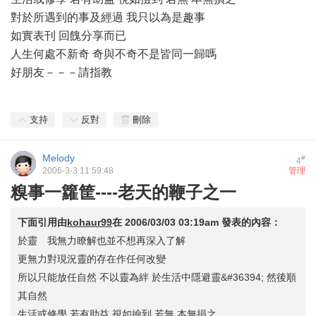
對於所遇到的事及經過 我只以為是趣事
如實表刊 回餽分享而已
人生何處不新奇 奇與不奇不是皆同一歸嗎
好朋友－－－請指教
支持
反對
刪除
Melody
#
4
2006-3-3 11:59:48
管理
糗事一籮筐----老天的鞭子之一
下面引用由
kohaur99
在
2006/03/03 03:19am
發表的內容：
於靈 我無力瞭解也並不想再深入了解
更無力對現況靈的存在作任何改變
所以只能放任自然 不以靈為絆 於生活中隱避靈&#36394; 然後順
其自然
生活或修學 若有助益 視如撿到 若無 本無損之