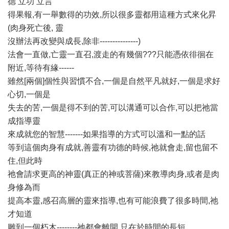
德 立功 立言
得果報,有一舉數得的功效,所以很多靈都用這種方式來化昇
(肉身死亡後, 靈
沒辦法再改變與成長,除非---------------)
法會一直做,亡靈一直召,渡走的有幾個???只能憑依徘徊在
附近,等待有緣------
雖然[兩個]個性與習慣不合,一個是自然平凡就好,一個是求好
心切,一個是
失去的苦,一個是得不到的苦,可以溝通可以合作,可以把祂當
成指導靈
來成就您的智慧-------如果指導的方式可以溫和一點的話
等到這個肉身有成就,善靈有功德的時候,祂就會走,留也留不
住,但此時
祂會請求更高的神靈(真正的神或菩薩)來教導肉身,或者是肉
身修為而
提高本靈,感召高層的靈來指導,也有可能浪費了很多時間,祂
才知道
雕到一個朽木--------祂都會離開,只在於時間的長短