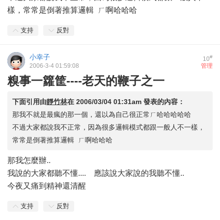
樣，常常是倒著推算邏輯 ㄏ啊哈哈哈
支持
反對
小幸子
#
10
2006-3-4 01:59:08
管理
糗事一籮筐----老天的鞭子之一
下面引用由
靜竹林
在
2006/03/04 01:31am
發表的內容：
那我不就是最瘋的那一個，還以為自己很正常ㄏ哈哈哈哈哈
不過大家都說我不正常，因為很多邏輯模式都跟一般人不一樣，
常常是倒著推算邏輯 ㄏ啊哈哈哈
那我怎麼辦..
我說的大家都聽不懂....
應該說大家說的我聽不懂..
今夜又痛到精神還清醒
支持
反對