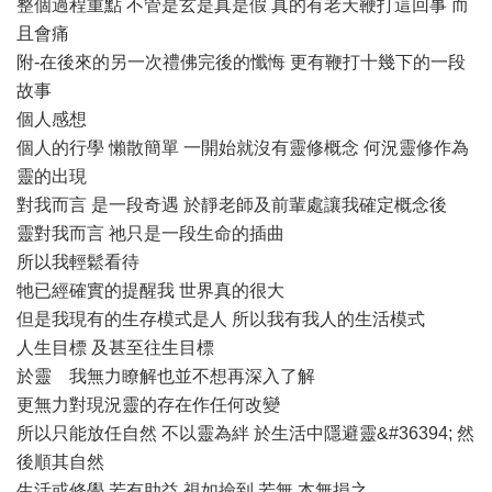
整個過程重點 不管是玄是真是假 真的有老天鞭打這回事 而
且會痛
附-在後來的另一次禮佛完後的懺悔 更有鞭打十幾下的一段
故事
個人感想
個人的行學 懶散簡單 一開始就沒有靈修概念 何況靈修作為
靈的出現
對我而言 是一段奇遇 於靜老師及前輩處讓我確定概念後
靈對我而言 祂只是一段生命的插曲
所以我輕鬆看待
牠已經確實的提醒我 世界真的很大
但是我現有的生存模式是人 所以我有我人的生活模式
人生目標 及甚至往生目標
於靈 我無力瞭解也並不想再深入了解
更無力對現況靈的存在作任何改變
所以只能放任自然 不以靈為絆 於生活中隱避靈&#36394; 然
後順其自然
生活或修學 若有助益 視如撿到 若無 本無損之