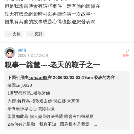
但是我想當時會有這些事件一定有他的因緣在
改天有機會網聚時可以再聽你講一次故事~~
如果有其他的故事或是心得也歡迎您發表喲
支持
反對
慈清
#
6
2006-3-3 17:24:14
管理
糗事一籮筐----老天的鞭子之一
下面引用由
kohaur99
在
2006/03/03 03:19am
發表的內容：
敬回cmj0920
1普賢行願品1禮敬諸佛
大德-解釋為 禮敬過去佛 現在佛 未來佛
培養最謙卑之心 去除我慢
聖賢如此為 個人盡量效法菩薩 哪會有粗魯舉動
2為何有此舉動 我真不知 因為根本是我意 ...