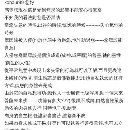
kohaur99 您好
感覺您現在還是受到無形的影響不能安心很無奈
不知我的看法對您是否幫助
當您失意的時候,出神的時候,恍惚的時候----------失心氣弱的
時候
應因緣被入侵(也許他暗中救過您,也許助過您------您應該能
會意)
入侵您身體應該是個沒成道(成神.成菩薩)的善靈,祂的靈性
(前生的人性)
從平常無意中表現出來失常的行為就可以了解,而且更表達
出臨終的執著,前生應該是個佛教徒,想用祂自私執念的修持
方式,借您的身體去完成
由於它的自私想得功德(救人一命勝造七級浮屠.助一個未來
菩薩未來佛-------功德有多大???),恨鐵不成鋼,自然會鞭策所
憑依的肉身修與行,同時也干擾.剝奪
肉身的自主權,任誰都會痛苦.誰都會不爽
如果肉身未修成正果,好歹也可以執善行善得善報,也可以立