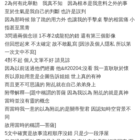
2為何有此舉動 我真不知 因為根本是我意料之外的事
至於生氣是我自己的判斷 也許是誤判
因為那時候 除了跪的用力外 也讓我的手擊桌 擊的相當痛 小
指甚至黑青
3閃過兩個念頭 1不孝2成龍犯的錯 還有第三個影像
但回想起來 不太確定 故不敢亂寫 [因涉及個人隱私 所以第
一次文中不寫]
4對不起 個人文筆不好 請見諒
因為以前送過他們經書 他&#20204;沒看 我一直耿耿於懷
所以原始用意是企圖告訴姐姐 世上真的有神
而且更不可思議的 附乩就在自己弟弟身上
附帶解釋—[題中稱謂的菩薩 因為我以為 附乩的就是真神
當時並沒有靈的概念
而當時我一意的以為附乩的是關帝聖君 因認知時空背景不
同
故用當時的稱謂—菩薩]
5文中確實是故事流程順序沒錯 只是少一段淨屋