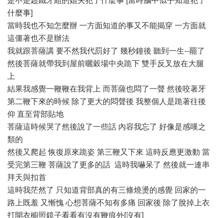
是不是超鐵牙組的姐夫犯了什麼事 [當時腦中似乎知道犯了
什麼事]
當時我也不知怎麼辦 一方面知道的事又不能揭穿 一方面就
這僵著也不是辦法
我就跟菩薩講 要不然我代罰好了 幾秒鐘後 聽到一生--罷了
然後菩薩就帶我到屋前曬穀場中央跪下 雙手反叉放在大腿
上
結果我感覺一鞭鞭在我背上 而菩薩也悶了一聲 然後咬著牙
第二鞭下來的時候 除了更大的悶聲後 我整個人是跪著往後
仰 直至背部貼地
菩薩這時候哭了然後說了一些話 內容我忘了 好像是感嘆之
類的
然後又爬起 恢復原來跪姿 第三鞭又下來 這時反應更激動 當
受完第三鞭 菩薩說了更多的話 這時我嚇呆了 然後就一連串
拜天與扣首
這時我茫然了 只知道背部真的有三條燒燙的感覺 回家的一
路上既羞 又慚愧 心想菩薩不知有多痛 回家後 除了脫掉上衣
打開衣櫥照鏡子看看有沒有鞭痕外[沒有]