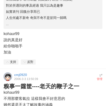
對於所遇到的事及經過 我只以為是趣事
如實表刊 回餽分享而已
人生何處不新奇 奇與不奇不是皆同一歸嗎
...
kohaur99
說的真是好
給你啪啪手
加油
支持
反對
cmj0920
#
5
2006-3-3 13:50:39
管理
糗事一籮筐----老天的鞭子之一
kohaur99
不用那麼客氣拉 這樣我會不好意思的
雖然還是不太了解故事的涵義