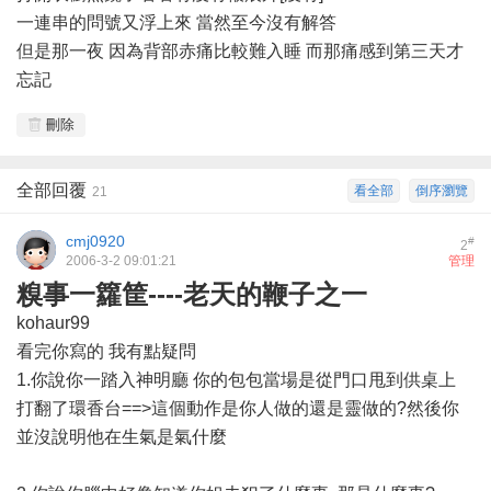
一連串的問號又浮上來 當然至今沒有解答
但是那一夜 因為背部赤痛比較難入睡 而那痛感到第三天才
忘記
刪除
全部回覆
看全部
倒序瀏覽
21
cmj0920
#
2
2006-3-2 09:01:21
管理
糗事一籮筐----老天的鞭子之一
kohaur99
看完你寫的 我有點疑問
1.你說你一踏入神明廳 你的包包當場是從門口甩到供桌上
打翻了環香台==>這個動作是你人做的還是靈做的?然後你
並沒說明他在生氣是氣什麼