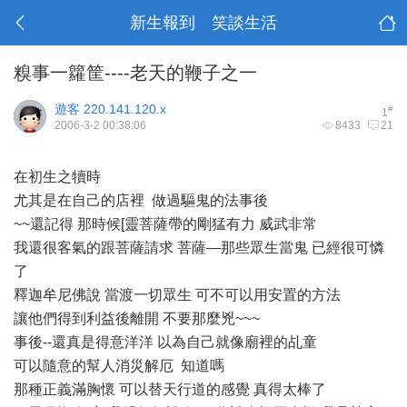
新生報到 笑談生活
糗事一籮筐----老天的鞭子之一
遊客
220.141.120.x
#
1
2006-3-2 00:38:06
8433
21
在初生之犢時
尤其是在自己的店裡 做過驅鬼的法事後
~~還記得 那時候[靈菩薩帶的剛猛有力 威武非常
我還很客氣的跟菩薩請求 菩薩—那些眾生當鬼 已經很可憐
了
釋迦牟尼佛說 當渡一切眾生 可不可以用安置的方法
讓他們得到利益後離開 不要那麼兇~~~
事後--還真是得意洋洋 以為自己就像廟裡的乩童
可以隨意的幫人消災解厄 知道嗎
那種正義滿胸懷 可以替天行道的感覺 真得太棒了