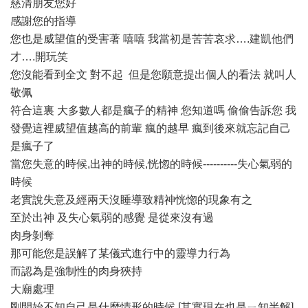
慈清朋友您好
感謝您的指導
您也是威望值的受害著 嘻嘻 我當初是苦苦哀求….建凱他們
才….開玩笑
您沒能看到全文 對不起 但是您願意提出個人的看法 就叫人
敬佩
符合這裏 大多數人都是瘋子的精神 您知道嗎 偷偷告訴您 我
發覺這裡威望值越高的前輩 瘋的越早 瘋到後來就忘記自己
是瘋子了
當您失意的時候,出神的時候,恍惚的時候----------失心氣弱的
時候
老實說失意及經兩天沒睡導致精神恍惚的現象有之
至於出神 及失心氣弱的感覺 是從來沒有過
肉身剝奪
那可能您是誤解了某儀式進行中的靈導力行為
而認為是強制性的肉身狹持
大廟處理
剛開始不知自己是什麼情形的時候 [其實現在也是ㄧ知半解]