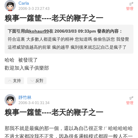
Carla
#
8
2006-3-3 23:27:43
管理
糗事一籮筐----老天的鞭子之一
下面引用由
kohaur99
在
2006/03/03 09:33pm
發表的內容：
符合這裏 大多數人都是瘋子的精神 您知道嗎 偷偷告訴您 我發覺
這裡威望值越高的前輩 瘋的越早 瘋到後來就忘記自己是瘋子了
哈哈 被發現了
歡迎加入瘋子俱樂部
支持
反對
靜竹林
#
9
2006-3-4 01:31:34
管理
糗事一籮筐----老天的鞭子之一
那我不就是最瘋的那一個，還以為自己很正常ㄏ哈哈哈哈哈
不過大家都說我不正常，因為很多邏輯模式都跟一般人不一