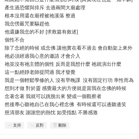
產生過恐懼與排斥 去過兩間大廟處理
根本沒用還在廟裡被祂溪落 整過
我念愣嚴咒要驅趕他
他還嫌我念的不好 [求救篇有敘述]
個性不合
除了念經的時候 或念佛 讓他實在看不過去 會自動架上來外
祂必須經過我心意的邀請 才會介入
祂並沒有祂主體的個性 反而是我想什麼 祂就演出什麼
這一點經靜老師提問過 我才發覺
我是一個輕鬆學修的人 沒有早晚課 沒有固定行功 率性而為
想到才做 對於靈 感覺最大的方便就是當我在念佛的時候
念著念著 我就可以跳脫出來 變成一個觀察者
然後專心聽祂自己在我心裡念佛 有時候還可以邊聽邊笑
慈清朋友 謝謝您的熱忱 如受指點 不勝感激
支持
反對
刪除