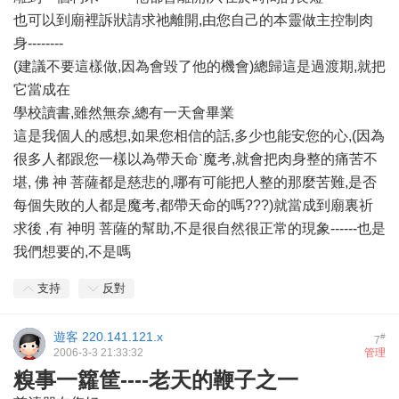
也可以到廟裡訴狀請求祂離開,由您自己的本靈做主控制肉
身--------
(建議不要這樣做,因為會毀了他的機會)總歸這是過渡期,就把
它當成在
學校讀書,雖然無奈,總有一天會畢業
這是我個人的感想,如果您相信的話,多少也能安您的心,(因為
很多人都跟您一樣以為帶天命ˋ魔考,就會把肉身整的痛苦不
堪, 佛 神 菩薩都是慈悲的,哪有可能把人整的那麼苦難,是否
每個失敗的人都是魔考,都帶天命的嗎???)就當成到廟裏祈
求後 ,有 神明 菩薩的幫助,不是很自然很正常的現象------也是
我們想要的,不是嗎
支持
反對
遊客
220.141.121.x
#
7
2006-3-3 21:33:32
管理
糗事一籮筐----老天的鞭子之一