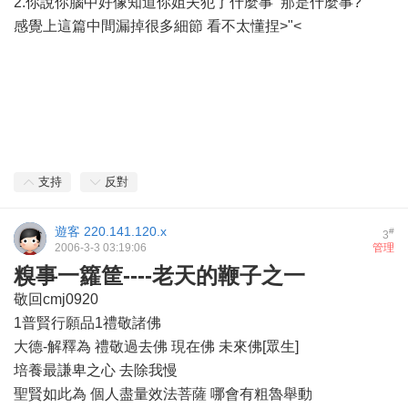
2.你說你腦中好像知道你姐夫犯了什麼事 那是什麼事?
感覺上這篇中間漏掉很多細節 看不太懂捏>"<
支持
反對
遊客
220.141.120.x
#
3
2006-3-3 03:19:06
管理
糗事一籮筐----老天的鞭子之一
敬回cmj0920
1普賢行願品1禮敬諸佛
大德-解釋為 禮敬過去佛 現在佛 未來佛[眾生]
培養最謙卑之心 去除我慢
聖賢如此為 個人盡量效法菩薩 哪會有粗魯舉動