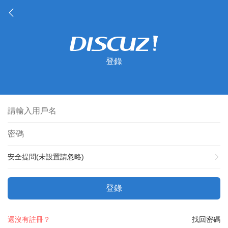
登錄
安全提問(未設置請忽略)
登錄
還沒有註冊？
找回密碼