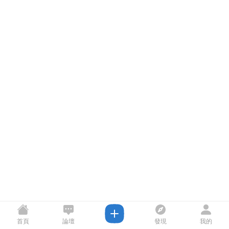
首頁
論壇
發現
我的