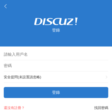
登錄
安全提問(未設置請忽略)
登錄
還沒有註冊？
找回密碼