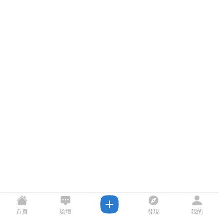
首頁
論壇
發現
我的