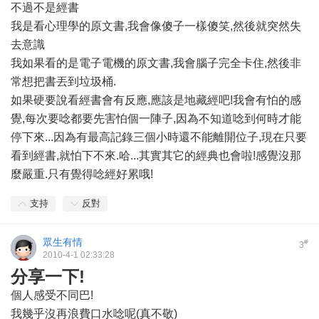
不過不是經書
我是看心理學的原文書,我會像傻子一樣傻笑,然後就突然失
去意識
我如果看的是電子電機的原文書,我會腦子完全卡住,然後非
常想把書丟到垃圾桶.
如果硬要說看經書會有反應,應該是地藏經吧!我會有怕的感
覺,每次要唸都要先害怕個一陣子,因為不知道唸到何時才能
停下來...因為有最高記錄三個小時還不能離開位子,現在只要
看到經書,就怕下不來.哈...其實其它的經典也會啦!感覺沒那
麼嚴重.只有覺得唸經好累哦!
支持
反對
眾生有情
#
3
2010-4-1 02:33:28
分享一下!
個人感受不同巴!
我幾乎沒再浪費口水唸呢(真不敬)