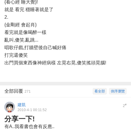
{看心經 睡大覺}!
就是 看完 穩睡著就是了
2.
{金剛經 會起肖}
看完就是像喝醉一樣
亂叫,傻笑,亂跳...
唱歌仔戲,打牆壁後自己喊好痛
打完還傻笑
出門買個東西像神經病樣 左晃右晃,傻笑搖頭晃腦!
全部回覆
看全部
倒序瀏覽
271
建凱
#
2
2010-4-1 00:11:52
分享一下!
有A..我看書也會有反應..