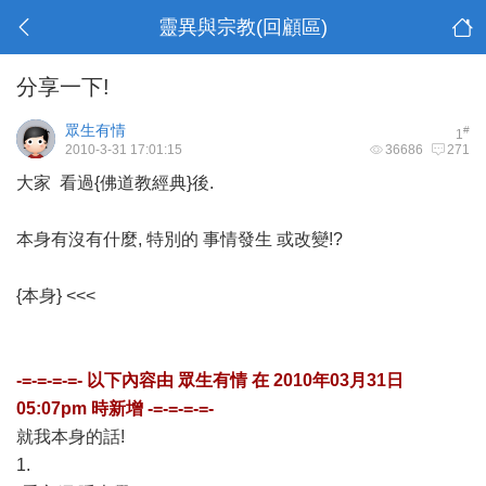
靈異與宗教(回顧區)
分享一下!
眾生有情
#
1
2010-3-31 17:01:15
36686
271
大家 看過{佛道教經典}後.
本身有沒有什麼, 特別的 事情發生 或改變!?
{本身} <<<
-=-=-=-=- 以下內容由
眾生有情
在
2010年03月31日
05:07pm
時新增 -=-=-=-=-
就我本身的話!
1.