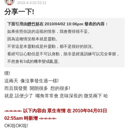
2010-4-3 02:53:12
分享一下!
下面引用由
靜竹林
在
2010/04/02 10:06pm
發表的內容：
如果依照你說的這樣的情形，我會覺得很不妥。
因為這種情況根本就是靈動。
不管這是本靈動或是外靈動，都不是很好的狀況。
看經可以心動但是不可以身動，除非是經過訓練可以完全掌握，
不然會有3成的機率變成亂靈。
噗!
這兩天 像沒事發生過一樣!
而且我發覺 開朗很多 想的很多!
就是 話便少了 嘴角常常會 意味深長的 微笑兩下 哈
-=-=-=-=- 以下內容由
眾生有情
在
2010年04月03日
02:55am
時新增 -=-=-=-=-
OK啦OK啦!