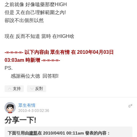
之前就像 好像嗑藥那麼HIGH
但是 又在自己理解範圍之內!
卻說不出個所以然
現在 反而不知道 當時 在HIGH啥
-=-=-=-=- 以下內容由
眾生有情
在
2010年04月03日
03:03am
時新增 -=-=-=-=-
PS.
感謝兩位大德 回答耶!
支持
反對
眾生有情
#
6
2010-4-3 03:02:36
分享一下!
下面引用由
建凱
在
2010/04/01 00:11am
發表的內容：