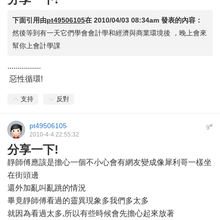
下面引用由
pt49506105
在
2010/04/03 08:34am
發表的內容：
然後等到有一天它們學會會計學和經濟與商業環境後 ，晚上會來
幫你上會計學課
.................
惡性循環!
支持
反對
pt49506105
#
9
2010-4-4 22:55:32
分享一下!
靜師傅應該是擔心一個不小心會有網友變成像犀利哥一樣坐
在街頭邊
還外加亂叫亂跳的情況
畢竟靜師傅看過的靈異現象多我們多太多
就因為看過太多,所以有些時候會先擔心起來放著