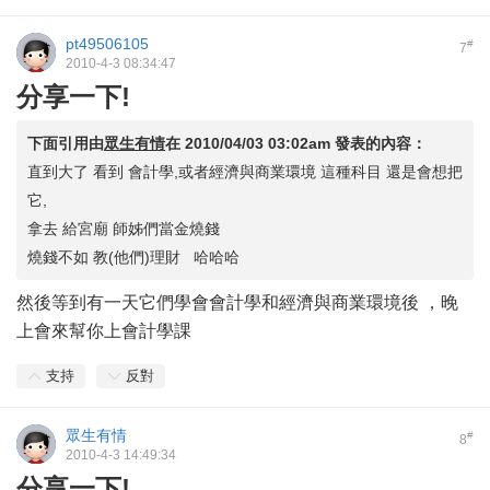
pt49506105
#
7
2010-4-3 08:34:47
分享一下!
下面引用由
眾生有情
在
2010/04/03 03:02am
發表的內容：
直到大了 看到 會計學,或者經濟與商業環境 這種科目 還是會想把
它,
拿去 給宮廟 師姊們當金燒錢
燒錢不如 教(他們)理財 哈哈哈
然後等到有一天它們學會會計學和經濟與商業環境後 ，晚
上會來幫你上會計學課
支持
反對
眾生有情
#
8
2010-4-3 14:49:34
分享一下!