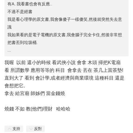
有A..我看書也會有反應..
不過不是經書
我是看心理學的原文書,我會像傻子一樣傻笑,然後就突然失去意
識
我如果看的是電子電機的原文書,我會腦子完全卡住,然後非常想
把書丟到垃圾桶.
...
我喔 以前 還小的時候 看武俠小說 會拿 木頭 掃把K電扇
看 所謂數學 應用等等的 科目 會拿去 丟在 茶几上當茶墊!
直到大了 看到 會計學,或者經濟與商業環境 這種科目 還是
會想把它,
拿去 給宮廟 師姊們 當金錢燒
燒錢 不如 教(他們)理財 哈哈哈
支持
反對