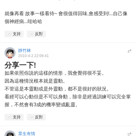
就像再看 故事一樣看待~ 會很值得回味,會感受到!...自己像
個神經病...哇哈哈
支持
反對
靜竹林
#
4
2010-4-2 22:06:41
分享一下!
如果依照你說的這樣的情形，我會覺得很不妥。
因為這種情況根本就是靈動。
不管這是本靈動或是外靈動，都不是很好的狀況。
看經可以心動但是不可以身動，除非是經過訓練可以完全掌
握，不然會有3成的機率變成亂靈。
支持
反對
眾生有情
#
5