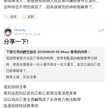
變成漸凍人，最後變成植物人或是連內臟都會停止運作。
這時候也不用怕痛苦了，因為連痛苦的神經都麻痺了。
支持
反對
Melody
#
224
2010-6-30 01:11:38
分享一下!
下面引用由
靜竹林
在
2010/06/29 02:06am
發表的內容：
想說照著那方法花了很長的時間，把所有亂竄的氣慢慢導引歸
田，然後在慢慢走一次小週天再走一次大週天，走完之後自己也
已經累睡著了。
醒來之後，完全沒事。
還好靜師沒事
看到這想到以前自己粗心耍寶沒看清楚東東
誤以為自己要去賣鹹鴨蛋了全身無力無法動彈
急著跟靜師請教事情