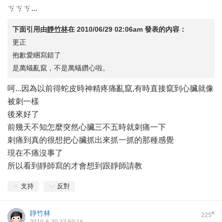
ㄎㄎㄎ...
下面引用由
靜竹林
在
2010/06/29 02:06am
發表的內容：
更正
抱歉愛睏寫錯了
是萬蟻亂竄，不是萬蟻鑽心啦。
呵...因為以前得蛇皮時神精疼痛亂竄,有時直接竄到心臟就像
被刺一樣
後來好了
前幾天不知怎麼突然心臟三不五時就刺痛一下
刺痛到真的很想把心臟抓出來抓一抓的那種感覺
現在不痛沒事了
所以看到靜師寫的才會想到跟靜師請教
支持
反對
靜竹林
#
225