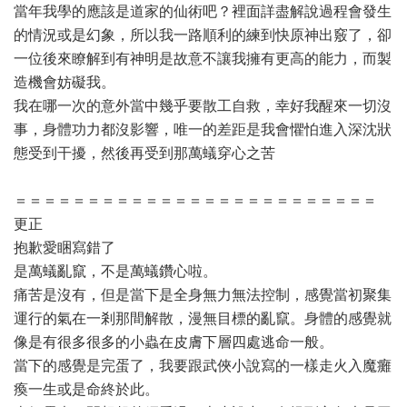
當年我學的應該是道家的仙術吧？裡面詳盡解說過程會發生
的情況或是幻象，所以我一路順利的練到快原神出竅了，卻
一位後來瞭解到有神明是故意不讓我擁有更高的能力，而製
造機會妨礙我。
我在哪一次的意外當中幾乎要散工自救，幸好我醒來一切沒
事，身體功力都沒影響，唯一的差距是我會懼怕進入深沈狀
態受到干擾，然後再受到那萬蟻穿心之苦
＝＝＝＝＝＝＝＝＝＝＝＝＝＝＝＝＝＝＝＝＝＝＝＝＝
更正
抱歉愛睏寫錯了
是萬蟻亂竄，不是萬蟻鑽心啦。
痛苦是沒有，但是當下是全身無力無法控制，感覺當初聚集
運行的氣在一剎那間解散，漫無目標的亂竄。身體的感覺就
像是有很多很多的小蟲在皮膚下層四處逃命一般。
當下的感覺是完蛋了，我要跟武俠小說寫的一樣走火入魔癱
瘓一生或是命終於此。