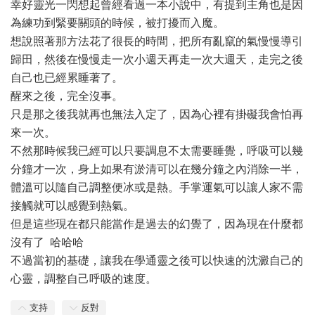
幸好靈光一閃想起曾經看過一本小說中，有提到主角也是因
為練功到緊要關頭的時候，被打擾而入魔。
想說照著那方法花了很長的時間，把所有亂竄的氣慢慢導引
歸田，然後在慢慢走一次小週天再走一次大週天，走完之後
自己也已經累睡著了。
醒來之後，完全沒事。
只是那之後我就再也無法入定了，因為心裡有掛礙我會怕再
來一次。
不然那時候我已經可以只要調息不太需要睡覺，呼吸可以幾
分鐘才一次，身上如果有淤清可以在幾分鐘之內消除一半，
體溫可以隨自己調整便冰或是熱。手掌運氣可以讓人家不需
接觸就可以感覺到熱氣。
但是這些現在都只能當作是過去的幻覺了，因為現在什麼都
沒有了 哈哈哈
不過當初的基礎，讓我在學通靈之後可以快速的沈澱自己的
心靈，調整自己呼吸的速度。
支持
反對