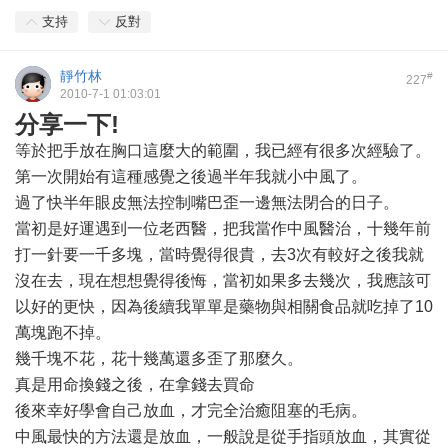
支持
反對
靜竹林
#
227
2010-7-1 01:03:01
分享一下!
等於把手放在胸口這麼大的範圍，我已經有很多次經驗了。
第一次開始有這種感覺之後過半年我就小中風了。
過了快半年眼皮無法控制嘴巴歪一邊無法閉合的日子。
當初是好運遇到一位老西醫，把我當作中風醫治，十幾年前
打一針要一千多塊，當時覺得很貴，去3次有較好之後我就
沒在去，現在想想覺得後悔，當初如果多去幾次，我應該可
以好的更快，因為後續我單單是藥物與相關食品就吃掉了10
萬塊跑不掉。
幾千塊不花，花十幾萬還多歪了那麼久。
真是用命換錢之後，在拿錢去買命
後來幸好學會自己放血，才完全治癒阻塞的毛病。
中風最快的方法還是放血，一般說是從手指頭放血，其實從