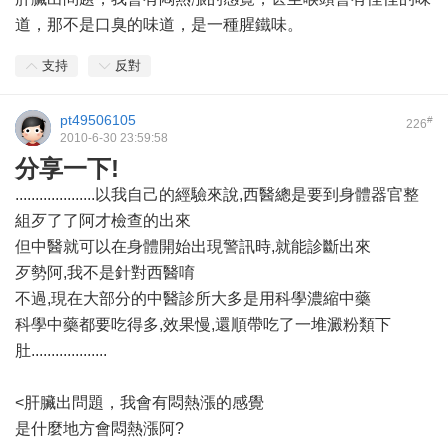
道，那不是口臭的味道，是一種腥鐵味。
支持
反對
pt49506105
#
226
2010-6-30 23:59:58
分享一下!
....................以我自己的經驗來說,西醫總是要到身體器官整
組歹了了阿才檢查的出來
但中醫就可以在身體開始出現警訊時,就能診斷出來
歹勢阿,我不是針對西醫唷
不過,現在大部分的中醫診所大多是用科學濃縮中藥
科學中藥都要吃得多,效果慢,還順帶吃了一堆澱粉類下
肚...................
<肝臟出問題，我會有悶熱漲的感覺
是什麼地方會悶熱漲阿?