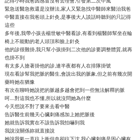
記得小時我爸因感冒沒有去理會,引發第二次中風
緊急送醫急救還是沒辦法,家人又緊急找中醫師來醫治我爸
中醫直接在我爸頭上針灸,是事後大人談話時聽到的只記得
這些
多年後,我帶小孩去楊世敏中醫看診,有看到楊醫師幫坐在輪
椅上不能動的老人頭頂和臉上針灸
他的診很難掛,我只幫小孩掛到二次他的診要調整體質,就再
也掛不到
有太多人搶著掛他的診,連半夜都有人在排隊掛號
現在看診幫我把脈的醫生,會說出我的脈象,但之前有幾次開
藥時她在猶豫
有次在聊時她說把的脈越多越會把到一些無法解釋的脈
呵....對這我也不懂,所以就沒問她為什麼
今天想說不對了要來去看中醫
告訴醫生前幾天心臟刺痛感加上她把脈後
她就告訴我實在不該告訴我怕嚇到我
我說沒關係妳就直接說
她說我氣一直往上衝但血卻往下沈,我心臟刺痛是因心臟有