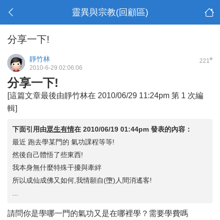
靈異與宗教(回顧區)
分享一下!
靜竹林
#
221
2010-6-29 02:06:06
分享一下!
[這篇文章最後由靜竹林在 2010/06/29 11:24pm 第 1 次編
輯]
下面引用由
眾生有情
在
2010/06/19 01:44pm
發表的內容：
最近 跑去學某門的 氣功課程等等!
然後自己體悟了些東西!
我本身無什麼特殊干擾與牽絆
所以成仙成佛又如何,我情願自(墮)人間消遙客!
...
請問你是學哪一門的氣功又是在哪裡學？需要學費嗎