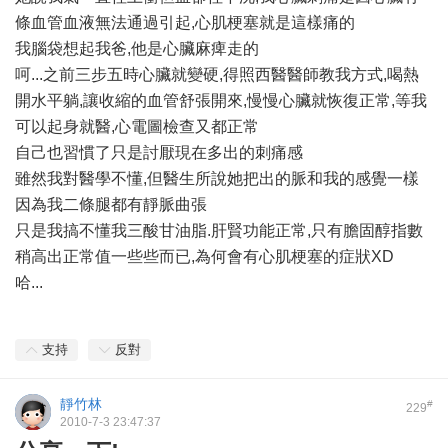
條血管血液無法通過引起,心肌梗塞就是這樣痛的
我腦袋想起我爸,他是心臟麻痺走的
呵...之前三步五時心臟就變硬,得照西醫醫師教我方式,喝熱
開水平躺,讓收縮的血管舒張開來,慢慢心臟就恢復正常,等我
可以起身就醫,心電圖檢查又都正常
自己也習慣了只是討厭現在多出的刺痛感
雖然我對醫學不懂,但醫生所說她把出的脈和我的感覺一樣
因為我二條腿都有靜脈曲張
只是我搞不懂我三酸甘油脂.肝賢功能正常,只有膽固醇指數
稍高出正常值一些些而已,為何會有心肌梗塞的症狀XD
哈...
支持
反對
靜竹林
#
229
2010-7-3 23:47:37