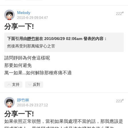
Melody
#
222
2010-6-29 09:04:47
分享一下!
下面引用由
靜竹林
在
2010/06/29 02:06am
發表的內容：
然後再受到那萬蟻穿心之苦
請問靜師為何會這樣呢
那要如何避免
萬一如果...如何解除那種疼痛不適
支持
反對
靜竹林
#
223
2010-6-29 23:27:12
分享一下!
如果依照正常狀態，當初如果我處理不當的話，那我應該是