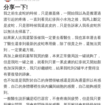
2010-6-30 22:59:16
分享一下!
我之前生皮蛇的時候，只是膝蓋痛，一開始我以為是搬運過
渡引起的疼痛，一直到看見紅疹與小水泡之後，我馬上斷定
是皮蛇，只是那時候我還皮皮的，只是告訴家人我長皮蛇所
以無法去掃墓了。
結果家人比我還緊張催我一定要去看醫生，我也算幸運去看
了醫生還拿到最新的皮蛇專用藥，除了很貴之外，還無法買
到，一定要處方籤。
再加上麻煩莉蓁幫我買的藥，本來正常藥局說一罐就夠了，
但是我吃一罐之後，就看到只要一累皮膚的紅疹就又開始顏
色加深與擴大，我只好繼續吃，結果我吃到2罐半才覺得沒
有要復發的跡象。
也不知道是我對於自己的身體很敏感還是因為通靈所以有感
覺，自己的身體哪裡生病內臟與細胞的感覺，自己能夠感受
到。
一般醫生說肝臟是啞巴器官，不會疼痛與疲勞，但是我只要
肝臟出問題，我會有悶熱漲的感覺，甚至喉頭會有怪怪的味