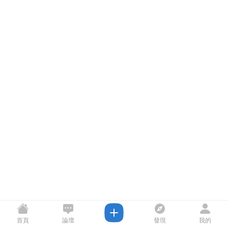
首頁
論壇
發現
我的