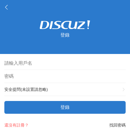
登錄
安全提問(未設置請忽略)
登錄
還沒有註冊？
找回密碼