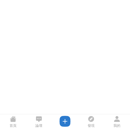
首頁
論壇
發現
我的