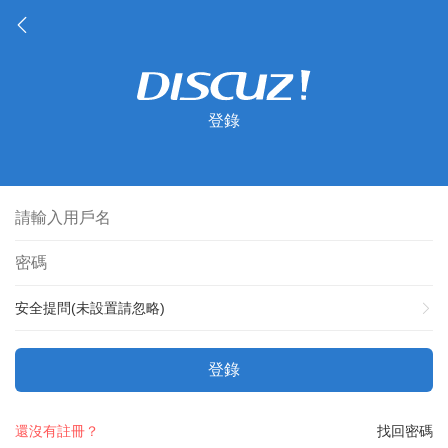
登錄
安全提問(未設置請忽略)
登錄
還沒有註冊？
找回密碼