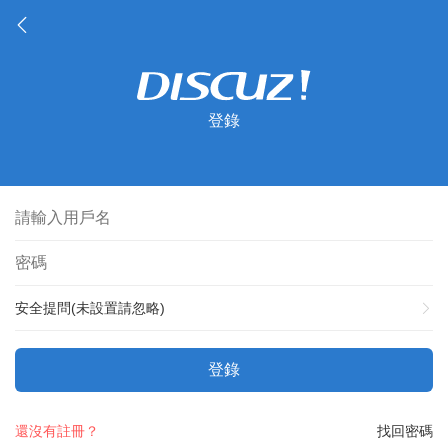
登錄
安全提問(未設置請忽略)
登錄
還沒有註冊？
找回密碼