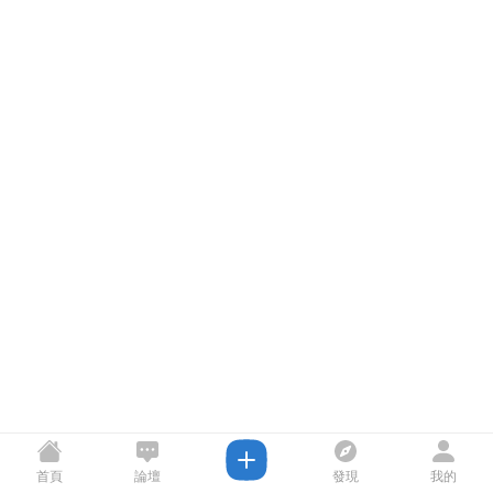
首頁
論壇
發現
我的