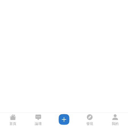
首頁
論壇
發現
我的