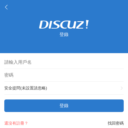
登錄
安全提問(未設置請忽略)
登錄
還沒有註冊？
找回密碼