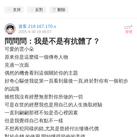
支持
反對
刪除
遊客
218.167.170.x
#
225
2005-4-30 19:48:07
管理
問問問：我是不是有抗體了？
可愛的雲小朵
原來你是這麼樣一個傳奇人物
見過一次面
偶然的機會看到這個關於你的主題
好奇心驅使我從第一頁看到最後一頁,終於對你有一個初步
的認識
雖然我沒有經歷無形對你所做的一切
可是在世的經歷我也是用自己的人生換取經驗
一直到翩翩那裡不知是否心裡因素
但是我覺得自己有點不一樣
不想再犯同樣的錯,尤其是曾經付出慘痛代價
對於金錢 的使用,開始懂得節儉的美德