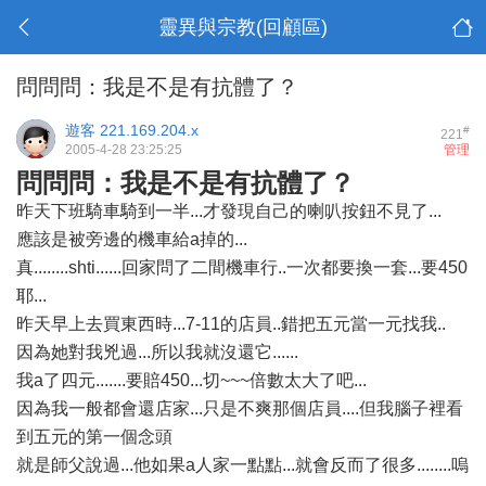
靈異與宗教(回顧區)
問問問：我是不是有抗體了？
遊客
221.169.204.x
#
221
2005-4-28 23:25:25
管理
問問問：我是不是有抗體了？
昨天下班騎車騎到一半...才發現自己的喇叭按鈕不見了...
應該是被旁邊的機車給a掉的...
真........shti......回家問了二間機車行..一次都要換一套...要450
耶...
昨天早上去買東西時...7-11的店員..錯把五元當一元找我..
因為她對我兇過...所以我就沒還它......
我a了四元.......要賠450...切~~~倍數太大了吧...
因為我一般都會還店家...只是不爽那個店員....但我腦子裡看
到五元的第一個念頭
就是師父說過...他如果a人家一點點...就會反而了很多........嗚