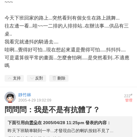
~~~
今天下班回家的路上...突然看到有個女生在路上跳舞...
往左邊一看...哇~~一二排的人排排站..在辦法事....供品有三
桌..
我看完就邊抖的騎過去....
哇咧...覺得好可怕...現在想起來還是覺得可怕.....抖抖抖....
可是還算很平常的畫面...怎麼會怕咧.....是突然看到..不適應
嗎
支持
反對
刪除
靜竹林
#
222
2005-4-29 19:02:09
管理
問問問：我是不是有抗體了？
下面引用由
雲朵
在
2005/04/28 11:25pm
發表的內容：
昨天下班騎車騎到一半...才發現自己的喇叭按鈕不見了...