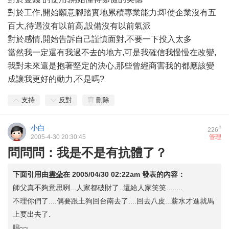
對於工作,開始願意腳踏實地累積專業能力;即使企業沒有五
百大,待遇沒有以前高,設備沒有以前氣派
對於感情,開始告訴自己謹慎面對,不要一下投入太多
當然我一定還有我過不去的地方,可是我確信我慢慢在改變,
我對未來還是抱著堅定的決心,那些曾經商害我的都應該變
成讓我更好的動力,不是嗎?
支持
反對
刪除
小白
#
226
2005-4-30 20:30:45
管理
問問問：我是不是有抗體了？
下面引用由
雲朵
在
2005/04/30 02:22am
發表的內容：
師父真不夠意思咧...人家都破財了..還給人家笑笑........
不理你們了....偶要跟土狗回台南去了....回去八皮...薪水才進就馬
上要出去了.
嗚~~