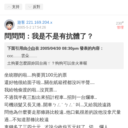
支持
反對
遊客
221.169.204.x
#
230
2005-5-2 17:54:26
管理
問問問：我是不是有抗體了？
下面引用由
小白
在
2005/04/30 08:30pm
發表的內容：
ccc.......雲朵.......
土狗要怎麼跟妳回台南ㄚ？狗狗可以坐火車喔
坐統聯的啦....狗要買100元的票
還好牠很給面子啦...關在紙箱裡都沒叫半聲....
我給牠偷渡的啦...沒買票...
不過我半夜三點出來招計程車...招到一台爛車..
司機頭髮又長又捲..開車ㄅㄥˋ ㄅㄥˋ 叫...又給我蹺遠路
問他為什麼要走那條路比較遠..他口氣很差的說他沒拿尺量
過...不知道那條比較遠
車錢多了三四十元...才說少收你五元好了...切.....爛人