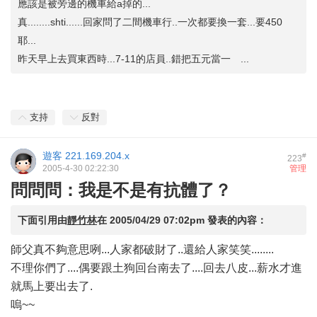
應該是被旁邊的機車給a掉的...
真........shti......回家問了二間機車行..一次都要換一套...要450
耶...
昨天早上去買東西時...7-11的店員..錯把五元當一 ...
支持
反對
遊客
221.169.204.x
#
223
2005-4-30 02:22:30
管理
問問問：我是不是有抗體了？
下面引用由
靜竹林
在
2005/04/29 07:02pm
發表的內容：
師父真不夠意思咧...人家都破財了..還給人家笑笑........
不理你們了....偶要跟土狗回台南去了....回去八皮...薪水才進
就馬上要出去了.
嗚~~