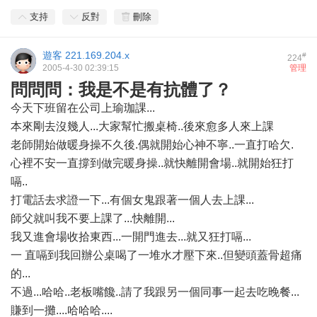
支持
反對
刪除
遊客
221.169.204.x
#
224
2005-4-30 02:39:15
管理
問問問：我是不是有抗體了？
今天下班留在公司上瑜珈課...
本來剛去沒幾人...大家幫忙搬桌椅..後來愈多人來上課
老師開始做暖身操不久後.偶就開始心神不寧..一直打哈欠.
心裡不安一直撐到做完暖身操..就快離開會場..就開始狂打
嗝..
打電話去求證一下...有個女鬼跟著一個人去上課...
師父就叫我不要上課了...快離開...
我又進會場收拾東西...一開門進去...就又狂打嗝...
一 直嗝到我回辦公桌喝了一堆水才壓下來..但變頭蓋骨超痛
的...
不過...哈哈..老板嘴饞..請了我跟另一個同事一起去吃晚餐...
賺到一攤....哈哈哈....